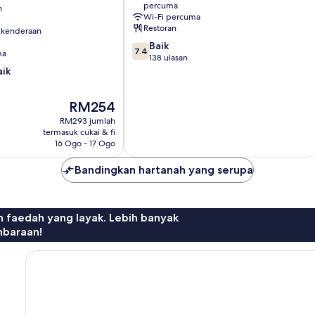
percuma
n
Wi-Fi percuma
Restoran
 kenderaan
7.4
Baik
7.4
ma
daripada
138 ulasan
10,
aik
Baik,
138
Harga
RM254
ulasan
ialah
RM293 jumlah
RM254
termasuk cukai & fi
16 Ogo - 17 Ogo
Bandingkan hartanah yang serupa
n faedah yang layak. Lebih banyak
mbaraan!