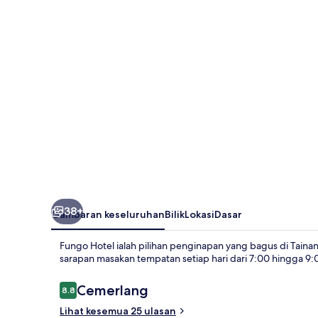
38+
Gambaran keseluruhan
Bilik
Lokasi
Dasar
Fungo Hotel ialah pilihan penginapan yang bagus di Taina
sarapan masakan tempatan setiap hari dari 7:00 hingga 9:
Ulasan
Cemerlang
8.8
8.8 daripada 10
Lihat kesemua 25 ulasan