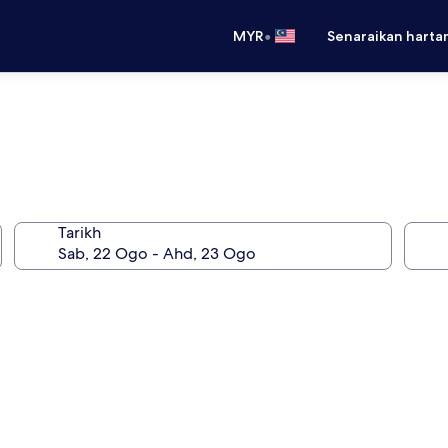
•
MYR
Senaraikan harta
Tarikh