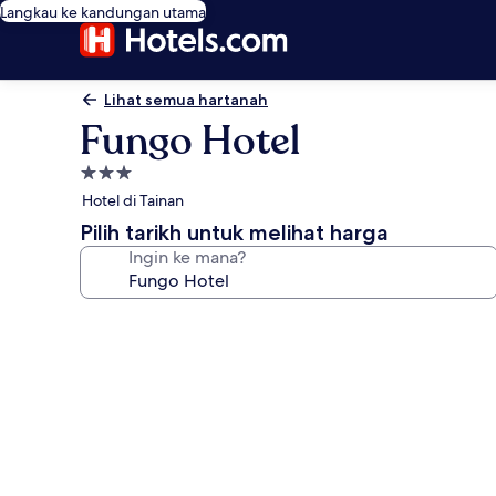
Langkau ke kandungan utama
Lihat semua hartanah
Fungo Hotel
Hartanah
3.0
Hotel di Tainan
bintang
Pilih tarikh untuk melihat harga
Ingin ke mana?
Galeri
foto
untuk
Fungo
Hotel