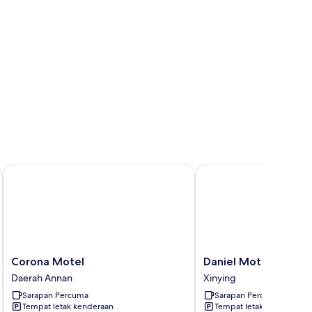
Corona Motel
Daniel Motel
Corona
Daniel
Corona Motel
Daniel Motel
Motel
Motel
Daerah Annan
Xinying
Daerah
Xinying
Sarapan Percuma
Sarapan Percuma
Annan
Tempat letak kenderaan
Tempat letak kenderaan