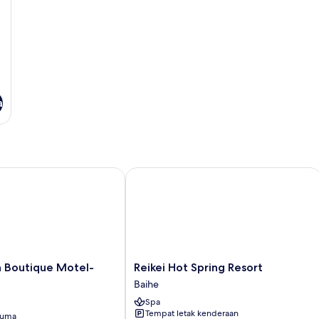
a
Boutique Motel-Yongkang
Reikei Hot Spring Resort
Reikei
 Boutique Motel-
Reikei Hot Spring Resort
Hot
Baihe
Spring
Spa
Resort
Tempat letak kenderaan
cuma
Baihe