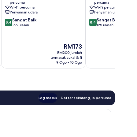
percuma
percuma
Wi-Fi percuma
Wi-Fi percuma
Penyaman udara
Penyaman udara
8.4
8.4
Sangat Baik
Sangat Baik
8.4
8.4
daripada
daripada
155 ulasan
125 ulasan
10,
10,
Sangat
Sangat
Baik,
Baik,
Harga
RM173
155
125
ialah
ulasan
ulasan
RM200 jumlah
RM173
termasuk cukai & fi
t
9 Ogo - 10 Ogo
Log masuk
Daftar sekarang, ia percuma