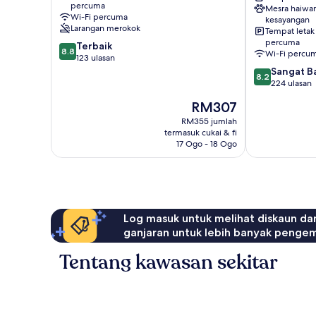
percuma
Mesra haiwa
Yongkang
Wi-Fi percuma
kesayangan
Larangan merokok
Tempat letak
percuma
8.8
Terbaik
8.8
Wi-Fi percu
daripada
123 ulasan
10,
8.2
Sangat B
8.2
Terbaik,
daripada
224 ulasan
123
10,
Harga
RM307
ulasan
Sangat
ialah
Baik,
RM355 jumlah
RM307
termasuk cukai & fi
224
17 Ogo - 18 Ogo
ulasan
Log masuk untuk melihat diskaun da
ganjaran untuk lebih banyak penge
Tentang kawasan sekitar