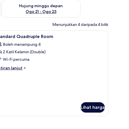
ggu ini Ogo 14 - Ogo 16
Semak ketersediaan untuk hujung minggu depan Ogo 21 - O
Hujung minggu depan
Ogo 21 - Ogo 23
Menunjukkan 4 daripada 4 bilik
 gelap terus, kalis bunyi, Wi-fi percuma
ihat
Standard Quadruple Room | Meja, langsir/tirai
6
tandard Quadruple Room
emua
Boleh menampung 4
oto
2 Katil Kelamin (Double)
ntuk
tandard
Wi-Fi percuma
uadruple
tiran
tiran lanjut
oom
lanjutnya
tuk
andard
adruple
oom
Lihat harga