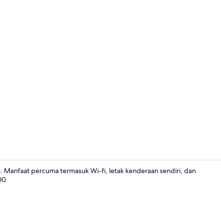
Bahagian lu
n. Manfaat percuma termasuk Wi-fi, letak kenderaan sendiri, dan
00.
Bahagian da