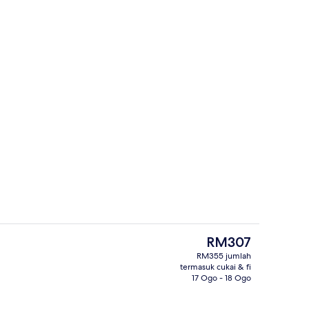
ar
Family Quadruple Room | Meja, langsir/
Harga
RM307
semasa
RM355 jumlah
ialah
termasuk cukai & fi
lam
Termasuk sarapan masakan tempatan s
RM307
17 Ogo - 18 Ogo