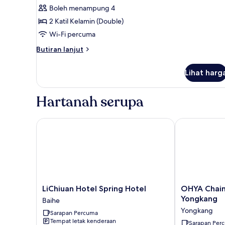
semua
Boleh menampung 4
foto
2 Katil Kelamin (Double)
untuk
Family
Wi-Fi percuma
Quadruple
Butiran
Butiran lanjut
Room
selanjutnya
untuk
Lihat harg
Family
Quadruple
Room
Hartanah serupa
LiChiuan Hotel Spring Hotel
OHYA Chain 
LiChiuan
OHYA
LiChiuan Hotel Spring Hotel
OHYA Chain
Hotel
Chain
Yongkang
Baihe
Spring
Boutique
Yongkang
Sarapan Percuma
Hotel
Motel-
Tempat letak kenderaan
Baihe
Yongkang
Sarapan Per