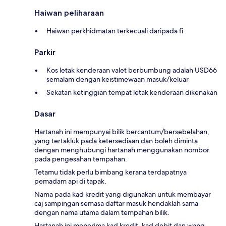
Haiwan peliharaan
Haiwan perkhidmatan terkecuali daripada fi
Parkir
Kos letak kenderaan valet berbumbung adalah USD66
semalam dengan keistimewaan masuk/keluar
Sekatan ketinggian tempat letak kenderaan dikenakan
Dasar
Hartanah ini mempunyai bilik bercantum/bersebelahan,
yang tertakluk pada ketersediaan dan boleh diminta
dengan menghubungi hartanah menggunakan nombor
pada pengesahan tempahan.
Tetamu tidak perlu bimbang kerana terdapatnya
pemadam api di tapak.
Nama pada kad kredit yang digunakan untuk membayar
caj sampingan semasa daftar masuk hendaklah sama
dengan nama utama dalam tempahan bilik.
Hartanah ini menerima kad kredit, kad debit dan wang