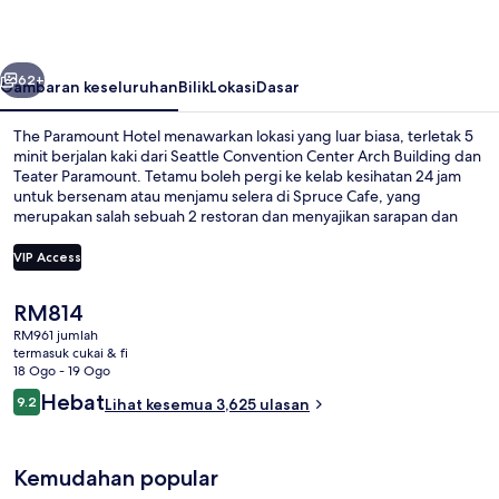
belumnya
Seterusnya
62+
Gambaran keseluruhan
Bilik
Lokasi
Dasar
The Paramount Hotel menawarkan lokasi yang luar biasa, terletak 5
minit berjalan kaki dari Seattle Convention Center Arch Building dan
Teater Paramount. Tetamu boleh pergi ke kelab kesihatan 24 jam
untuk bersenam atau menjamu selera di Spruce Cafe, yang
merupakan salah sebuah 2 restoran dan menyajikan sarapan dan
makan tengah hari. Bar/ruang istirahat dan bar/deli snek merupakan
sorotan lain. Katil yang selesa dan kakitangan mendapat pujian
VIP Access
daripada pengembara lain. Pengangkutan awam terletak
berdekatan: jarak Stesen Westlake ialah 3 minit dan Stesen Westlake
Harga
RM814
Ave Hub ialah 4 minit.
2 restoran; sarapan, makan tengah h
semasa
RM961 jumlah
ialah
termasuk cukai & fi
RM814
18 Ogo - 19 Ogo
Ulasan
Hebat
9.2
Lihat kesemua 3,625 ulasan
9.2 daripada 10
Kemudahan popular