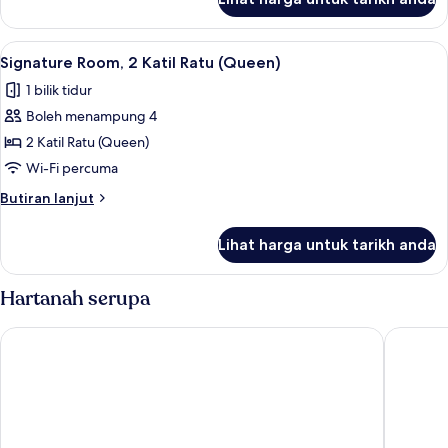
Premier
(King),
Room,
mesra
1
Lihat
Signature Room, 2 Katil Ratu (Queen) | 
pergerakan,
6
Katil
Signature Room, 2 Katil Ratu (Queen)
semua
Raja
Corner
1 bilik tidur
(King),
foto
mesra
Boleh menampung 4
untuk
pergerakan,
Signature
2 Katil Ratu (Queen)
Corner
Room,
Wi-Fi percuma
2
Butiran
Butiran lanjut
Katil
selanjutnya
Ratu
untuk
Lihat harga untuk tarikh anda
Signature
(Queen)
Room,
2
Hartanah serupa
Katil
Ratu
Crowne Plaza Seattle - Downtown by IHG
Hyatt Re
(Queen)