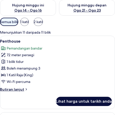
Semak ketersediaan untuk hujung minggu ini Ogo 14 - Ogo 16
Semak ketersediaan untuk hu
Hujung minggu ini
Hujung minggu depan
Ogo 14 - Ogo 16
Ogo 21 - Ogo 23
Penapis
Semua bilik
1 katil
2 katil
yang
tersedia
Menunjukkan 11 daripada 11 bilik
untuk
Lihat
Penthouse | Ruang tamu | 55 inci tele
5
Penthouse
bilik
semua
Pemandangan bandar
foto
72 meter persegi
untuk
Penthouse
1 bilik tidur
Boleh menampung 3
1 Katil Raja (King)
Wi-Fi percuma
Butiran
Butiran lanjut
selanjutnya
untuk
Lihat harga untuk tarikh anda
Penthouse
Lihat
Penthouse, City View | Ruang tamu | 5