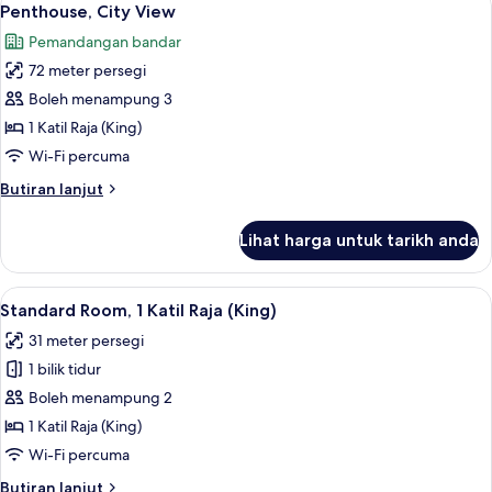
5
Penthouse, City View
semua
Pemandangan bandar
foto
72 meter persegi
untuk
Penthouse,
Boleh menampung 3
City
1 Katil Raja (King)
View
Wi-Fi percuma
Butiran
Butiran lanjut
selanjutnya
untuk
Lihat harga untuk tarikh anda
Penthouse,
City
View
Lihat
1 bilik tidur, peralatan tempat tidur pr
5
Standard Room, 1 Katil Raja (King)
semua
31 meter persegi
foto
1 bilik tidur
untuk
Standard
Boleh menampung 2
Room,
1 Katil Raja (King)
1
Wi-Fi percuma
Katil
Butiran
Butiran lanjut