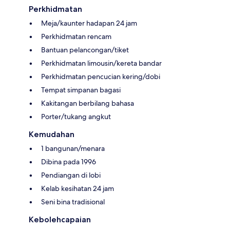
Perkhidmatan
Meja/kaunter hadapan 24 jam
Perkhidmatan rencam
Bantuan pelancongan/tiket
Perkhidmatan limousin/kereta bandar
Perkhidmatan pencucian kering/dobi
Tempat simpanan bagasi
Kakitangan berbilang bahasa
Porter/tukang angkut
Kemudahan
1 bangunan/menara
Dibina pada 1996
Pendiangan di lobi
Kelab kesihatan 24 jam
Seni bina tradisional
Kebolehcapaian