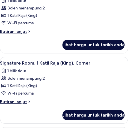
1 bilik tidur
(Queen),
foto
mesra
Boleh menampung 2
untuk
pergerakan
Signature
1 Katil Raja (King)
Room,
Wi-Fi percuma
1
Butiran
Butiran lanjut
Katil
selanjutnya
Raja
untuk
Lihat harga untuk tarikh anda
Signature
(King)
Room,
1
Lihat
Signature Room, 1 Katil Raja (King), Cor
8
Katil
Signature Room, 1 Katil Raja (King), Corner
semua
Raja
1 bilik tidur
(King)
foto
Boleh menampung 2
untuk
Signature
1 Katil Raja (King)
Room,
Wi-Fi percuma
1
Butiran
Butiran lanjut
Katil
selanjutnya
Raja
untuk
Lihat harga untuk tarikh anda
Signature
(King),
Room,
Corner
1