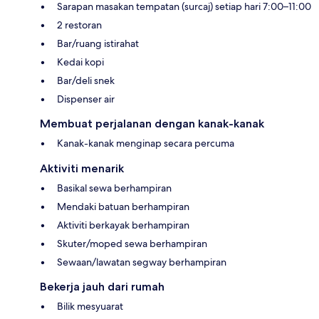
Sarapan masakan tempatan (surcaj) setiap hari 7:00–11:00
2 restoran
Bar/ruang istirahat
Kedai kopi
Bar/deli snek
Dispenser air
Membuat perjalanan dengan kanak-kanak
Kanak-kanak menginap secara percuma
Aktiviti menarik
Basikal sewa berhampiran
Mendaki batuan berhampiran
Aktiviti berkayak berhampiran
Skuter/moped sewa berhampiran
Sewaan/lawatan segway berhampiran
Bekerja jauh dari rumah
Bilik mesyuarat