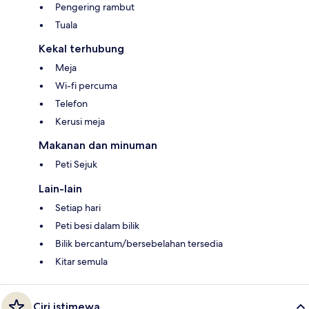
Pengering rambut
Tuala
Kekal terhubung
Meja
Wi-fi percuma
Telefon
Kerusi meja
Makanan dan minuman
Peti Sejuk
Lain-lain
Setiap hari
Peti besi dalam bilik
Bilik bercantum/bersebelahan tersedia
Kitar semula
Ciri istimewa