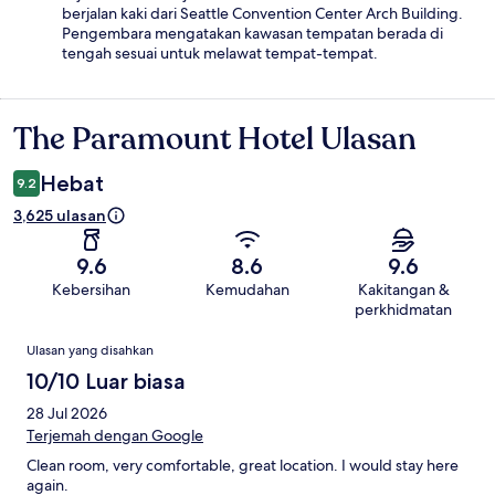
berjalan kaki dari Seattle Convention Center Arch Building.
Pengembara mengatakan kawasan tempatan berada di
tengah sesuai untuk melawat tempat-tempat.
The Paramount Hotel Ulasan
Ulasan
Hebat
9.2
3,625 ulasan
9.6
8.6
9.6
Kebersihan
Kemudahan
Kakitangan &
perkhidmatan
Ulasan
Ulasan yang disahkan
10/10 Luar biasa
28 Jul 2026
Terjemah dengan Google
Clean room, very comfortable, great location. I would stay here
again.