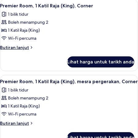
Lihat
Premier Room, 1 Katil Raja (King), Corne
12
Katil
Premier Room, 1 Katil Raja (King), Corner
semua
Raja
1 bilik tidur
(King),
foto
Corner
Boleh menampung 2
untuk
Premier
1 Katil Raja (King)
Room,
Wi-Fi percuma
1
Butiran
Butiran lanjut
Katil
selanjutnya
Raja
untuk
Lihat harga untuk tarikh anda
Premier
(King),
Room,
Corner
1
Lihat
1 bilik tidur, peralatan tempat tidur pr
4
Katil
Premier Room, 1 Katil Raja (King), mesra pergerakan, Corner
semua
Raja
1 bilik tidur
(King),
foto
Corner
Boleh menampung 2
untuk
Premier
1 Katil Raja (King)
Room,
Wi-Fi percuma
1
Butiran
Butiran lanjut
Katil
selanjutnya
Raja
untuk
Lihat harga untuk tarikh anda