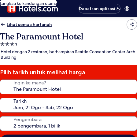
Langkau ke kandungan utama
Dapatkan aplikasi
Lihat semua hartanah
The Paramount Hotel
Hartanah
3.5
Hotel dengan 2 restoran, berhampiran Seattle Convention Center Arch
bintang
Building
Pilih tarikh untuk melihat harga
Ingin ke mana?
Tarikh
Pengembara