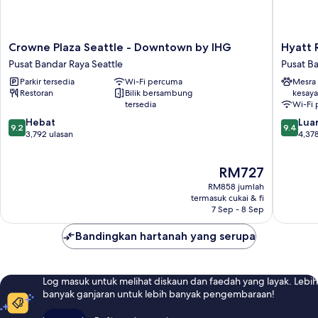
Crowne
Hyatt
Crowne Plaza Seattle - Downtown by IHG
Hyatt 
Plaza
Regenc
Pusat Bandar Raya Seattle
Pusat Ba
Seattle
Seattle
Parkir tersedia
Wi-Fi percuma
Mesra
-
Pusat
Restoran
Bilik bersambung
kesay
Downtown
Bandar
tersedia
Wi-Fi
by
Raya
9.2
9.4
IHG
Hebat
Seattle
Luar
9.2
9.4
daripada
daripad
Pusat
3,792 ulasan
4,378
10,
10,
Bandar
Hebat,
Luar
Raya
Harga
RM727
3,792
Biasa,
Seattle
ialah
ulasan
4,378
RM858 jumlah
RM727
ulasan
termasuk cukai & fi
7 Sep - 8 Sep
Bandingkan hartanah yang serupa
Log masuk untuk melihat diskaun dan faedah yang layak. Lebih
banyak ganjaran untuk lebih banyak pengembaraan!