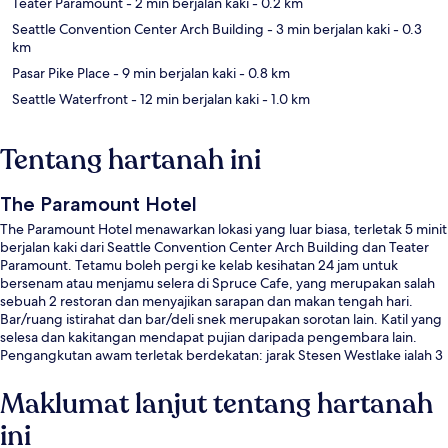
Teater Paramount
- 2 min berjalan kaki
- 0.2 km
Seattle Convention Center Arch Building
- 3 min berjalan kaki
- 0.3
km
Pasar Pike Place
- 9 min berjalan kaki
- 0.8 km
Seattle Waterfront
- 12 min berjalan kaki
- 1.0 km
Tentang hartanah ini
The Paramount Hotel
The Paramount Hotel menawarkan lokasi yang luar biasa, terletak 5 minit
berjalan kaki dari Seattle Convention Center Arch Building dan Teater
Paramount. Tetamu boleh pergi ke kelab kesihatan 24 jam untuk
bersenam atau menjamu selera di Spruce Cafe, yang merupakan salah
sebuah 2 restoran dan menyajikan sarapan dan makan tengah hari.
Bar/ruang istirahat dan bar/deli snek merupakan sorotan lain. Katil yang
selesa dan kakitangan mendapat pujian daripada pengembara lain.
Pengangkutan awam terletak berdekatan: jarak Stesen Westlake ialah 3
minit dan Stesen Westlake Ave Hub ialah 4 minit.
Maklumat lanjut tentang hartanah
ini