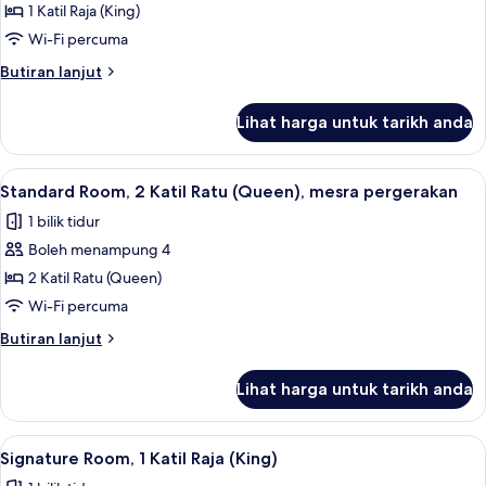
Standard
1 Katil Raja (King)
Room,
Wi-Fi percuma
1
Butiran
Butiran lanjut
Katil
selanjutnya
Raja
untuk
Lihat harga untuk tarikh anda
Standard
(King),
Room,
mesra
1
Lihat
1 bilik tidur, peralatan tempat tidur pr
pergerakan
7
Katil
Standard Room, 2 Katil Ratu (Queen), mesra pergerakan
semua
Raja
1 bilik tidur
(King),
foto
mesra
Boleh menampung 4
untuk
pergerakan
Standard
2 Katil Ratu (Queen)
Room,
Wi-Fi percuma
2
Butiran
Butiran lanjut
Katil
selanjutnya
Ratu
untuk
Lihat harga untuk tarikh anda
Standard
(Queen),
Room,
mesra
2
Lihat
1 bilik tidur, peralatan tempat tidur pr
pergerakan
4
Katil
Signature Room, 1 Katil Raja (King)
semua
Ratu