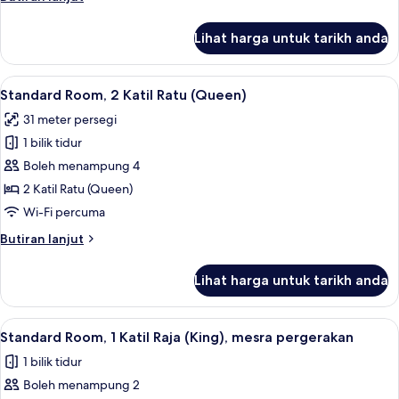
Raja
selanjutnya
(King)
untuk
Lihat harga untuk tarikh anda
Standard
Room,
1
Lihat
1 bilik tidur, peralatan tempat tidur pr
7
Katil
Standard Room, 2 Katil Ratu (Queen)
semua
Raja
31 meter persegi
(King)
foto
1 bilik tidur
untuk
Standard
Boleh menampung 4
Room,
2 Katil Ratu (Queen)
2
Wi-Fi percuma
Katil
Butiran
Butiran lanjut
Ratu
selanjutnya
(Queen)
untuk
Lihat harga untuk tarikh anda
Standard
Room,
2
Lihat
1 bilik tidur, peralatan tempat tidur pr
5
Katil
Standard Room, 1 Katil Raja (King), mesra pergerakan
semua
Ratu
1 bilik tidur
(Queen)
foto
Boleh menampung 2
untuk