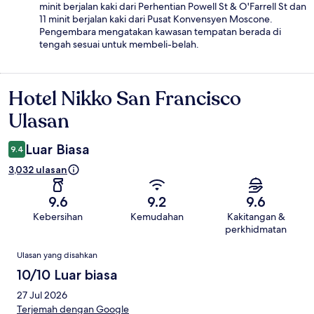
minit berjalan kaki dari Perhentian Powell St & O'Farrell St dan
11 minit berjalan kaki dari Pusat Konvensyen Moscone.
Pengembara mengatakan kawasan tempatan berada di
tengah sesuai untuk membeli-belah.
Hotel Nikko San Francisco
Ulasan
Ulasan
Luar Biasa
9.4
3,032 ulasan
9.6
9.2
9.6
Kebersihan
Kemudahan
Kakitangan &
perkhidmatan
Ulasan
Ulasan yang disahkan
10/10 Luar biasa
27 Jul 2026
Terjemah dengan Google