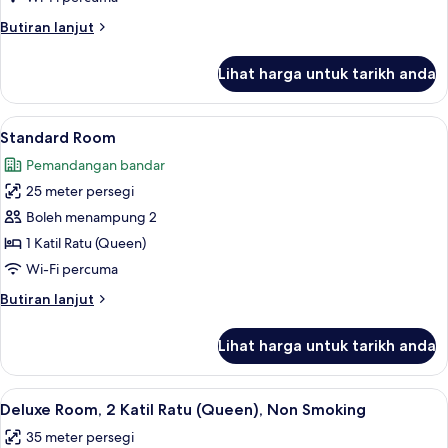
1
Butiran
Butiran lanjut
Katil
selanjutnya
Raja
untuk
Lihat harga untuk tarikh anda
Deluxe
(King),
Room,
Non
1
Lihat
Standard Room | Peralatan tempat tidu
Smoking
4
Katil
Standard Room
semua
Raja
Pemandangan bandar
(King),
foto
Non
25 meter persegi
untuk
Smoking
Standard
Boleh menampung 2
Room
1 Katil Ratu (Queen)
Wi-Fi percuma
Butiran
Butiran lanjut
selanjutnya
untuk
Lihat harga untuk tarikh anda
Standard
Room
Lihat
Peralatan tempat tidur hipoalergenik, 
5
Deluxe Room, 2 Katil Ratu (Queen), Non Smoking
semua
35 meter persegi
foto