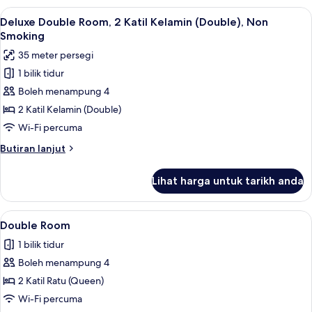
1
Lihat
Deluxe Double Room, 2 Katil Kelamin (
5
Katil
Deluxe Double Room, 2 Katil Kelamin (Double), Non
semua
Ratu
Smoking
(Queen),
foto
35 meter persegi
Accessible
untuk
1 bilik tidur
Deluxe
Boleh menampung 4
Double
Room,
2 Katil Kelamin (Double)
2
Wi-Fi percuma
Katil
Butiran
Butiran lanjut
Kelamin
selanjutnya
(Double),
untuk
Lihat harga untuk tarikh anda
Deluxe
Non
Double
Smoking
Room,
Lihat
Peralatan tempat tidur hipoalergenik, 
5
2
Double Room
semua
Katil
1 bilik tidur
Kelamin
foto
(Double),
Boleh menampung 4
untuk
Non
Double
2 Katil Ratu (Queen)
Smoking
Room
Wi-Fi percuma