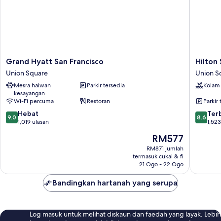
Grand
Hilton
Grand Hyatt San Francisco
Hilton
Hyatt
San
Union Square
Union S
San
Francisc
Mesra haiwan
Parkir tersedia
Kolam
Francisco
Union
kesayangan
Union
Square
Wi-Fi percuma
Restoran
Parkir 
Square
Union
9.0
8.6
Hebat
Square
Ter
9.0
8.6
daripada
daripad
1,019 ulasan
1,523
10,
10,
Harga
RM577
Hebat,
Terbaik,
ialah
1,019
1,523
RM871 jumlah
RM577
termasuk cukai & fi
ulasan
ulasan
21 Ogo - 22 Ogo
Bandingkan hartanah yang serupa
Log masuk untuk melihat diskaun dan faedah yang layak. Lebih