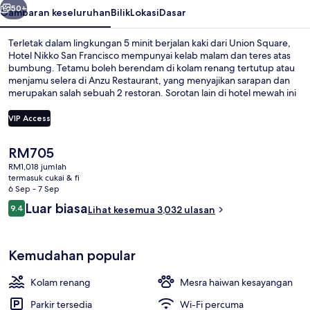
50+
Gambaran keseluruhan
Bilik
Lokasi
Dasar
Terletak dalam lingkungan 5 minit berjalan kaki dari Union Square,
Hotel Nikko San Francisco mempunyai kelab malam dan teres atas
bumbung. Tetamu boleh berendam di kolam renang tertutup atau
menjamu selera di Anzu Restaurant, yang menyajikan sarapan dan
merupakan salah sebuah 2 restoran. Sorotan lain di hotel mewah ini
termasuk bar/ruang istirahat, pusat kecergasan, dan sauna. Kolam
renang dan katil yang selesa mendapat pujian daripada
VIP Access
pengembara lain. Hartanah ini terletak berdekatan dengan
pengangkutan awam: jarak Perhentian Powell St & O'Farrell St
Harga
RM705
hanya beberapa langkah dan Perhentian Powell St & Geary Blvd
Kolam renang tertutup
semasa
ialah 3 minit.
RM1,018 jumlah
ialah
termasuk cukai & fi
RM705
6 Sep - 7 Sep
Ulasan
Luar biasa
9.4
Lihat kesemua 3,032 ulasan
9.4 daripada 10
Kemudahan popular
Kolam renang
Mesra haiwan kesayangan
Parkir tersedia
Wi-Fi percuma