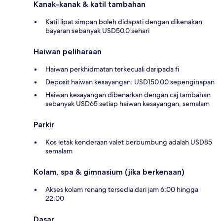
Kanak-kanak & katil tambahan
Katil lipat simpan boleh didapati dengan dikenakan
bayaran sebanyak USD50.0 sehari
Haiwan peliharaan
Haiwan perkhidmatan terkecuali daripada fi
Deposit haiwan kesayangan: USD150.00 sepenginapan
Haiwan kesayangan dibenarkan dengan caj tambahan
sebanyak USD65 setiap haiwan kesayangan, semalam
Parkir
Kos letak kenderaan valet berbumbung adalah USD85
semalam
Kolam, spa & gimnasium (jika berkenaan)
Akses kolam renang tersedia dari jam 6:00 hingga
22:00
Dasar