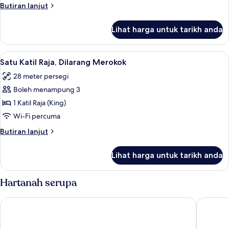
Butiran
Butiran lanjut
selanjutnya
untuk
Lihat harga untuk tarikh anda
Double
Room
Lihat
Peralatan tempat tidur hipoalergenik, 
9
Satu Katil Raja, Dilarang Merokok
semua
28 meter persegi
foto
Boleh menampung 3
untuk
Satu
1 Katil Raja (King)
Katil
Wi-Fi percuma
Raja,
Butiran
Butiran lanjut
Dilarang
selanjutnya
Merokok
untuk
Lihat harga untuk tarikh anda
Satu
Katil
Raja,
Hartanah serupa
Dilarang
Merokok
Grand Hyatt San Francisco
Hilton S