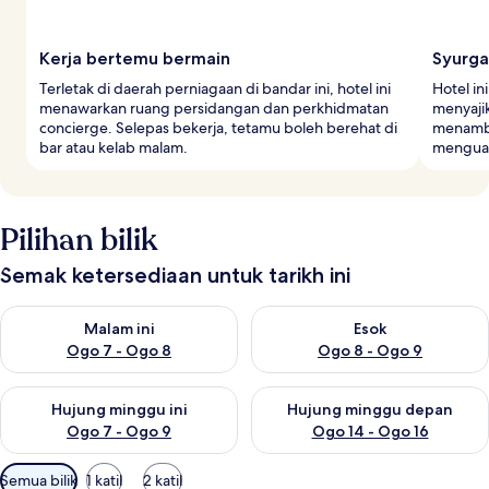
Kerja bertemu bermain
Syurg
Terletak di daerah perniagaan di bandar ini, hotel ini
Hotel i
menawarkan ruang persidangan dan perkhidmatan
menyaji
concierge. Selepas bekerja, tetamu boleh berehat di
menamba
bar atau kelab malam.
menguat
Pilihan bilik
Semak ketersediaan untuk tarikh ini
Semak ketersediaan untuk malam ini Ogo 7 - Ogo 8
Semak ketersediaan untuk es
Malam ini
Esok
Ogo 7 - Ogo 8
Ogo 8 - Ogo 9
Semak ketersediaan untuk hujung minggu ini Ogo 7 - Ogo 9
Semak ketersediaan untuk hu
Hujung minggu ini
Hujung minggu depan
Ogo 7 - Ogo 9
Ogo 14 - Ogo 16
Penapis
Semua bilik
1 katil
2 katil