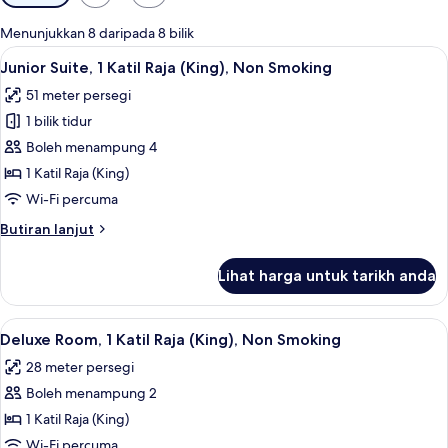
yang
tersedia
Menunjukkan 8 daripada 8 bilik
untuk
Lihat
Junior Suite, 1 Katil Raja (King), Non
7
Junior Suite, 1 Katil Raja (King), Non Smoking
bilik
semua
51 meter persegi
foto
1 bilik tidur
untuk
Junior
Boleh menampung 4
Suite,
1 Katil Raja (King)
1
Wi-Fi percuma
Katil
Butiran
Butiran lanjut
Raja
selanjutnya
(King),
untuk
Lihat harga untuk tarikh anda
Junior
Non
Suite,
Smoking
1
Lihat
Peralatan tempat tidur hipoalergenik, 
7
Katil
Deluxe Room, 1 Katil Raja (King), Non Smoking
semua
Raja
28 meter persegi
(King),
foto
Non
Boleh menampung 2
untuk
Smoking
Deluxe
1 Katil Raja (King)
Room,
Wi-Fi percuma