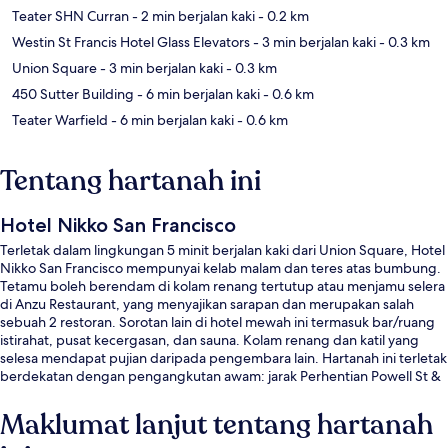
Teater SHN Curran
- 2 min berjalan kaki
- 0.2 km
Westin St Francis Hotel Glass Elevators
- 3 min berjalan kaki
- 0.3 km
Union Square
- 3 min berjalan kaki
- 0.3 km
450 Sutter Building
- 6 min berjalan kaki
- 0.6 km
Teater Warfield
- 6 min berjalan kaki
- 0.6 km
Tentang hartanah ini
Hotel Nikko San Francisco
Terletak dalam lingkungan 5 minit berjalan kaki dari Union Square, Hotel
Nikko San Francisco mempunyai kelab malam dan teres atas bumbung.
Tetamu boleh berendam di kolam renang tertutup atau menjamu selera
di Anzu Restaurant, yang menyajikan sarapan dan merupakan salah
sebuah 2 restoran. Sorotan lain di hotel mewah ini termasuk bar/ruang
istirahat, pusat kecergasan, dan sauna. Kolam renang dan katil yang
selesa mendapat pujian daripada pengembara lain. Hartanah ini terletak
berdekatan dengan pengangkutan awam: jarak Perhentian Powell St &
O'Farrell St hanya beberapa langkah dan Perhentian Powell St & Geary
Blvd ialah 3 minit.
Maklumat lanjut tentang hartanah