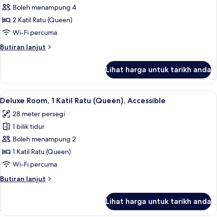
Boleh menampung 4
untuk
Deluxe
2 Katil Ratu (Queen)
Room,
Wi-Fi percuma
2
Butiran
Butiran lanjut
Katil
selanjutnya
Ratu
untuk
Lihat harga untuk tarikh anda
Deluxe
(Queen),
Room,
Non
2
Lihat
Deluxe Room, 1 Katil Ratu (Queen), Acc
Smoking
3
Katil
Deluxe Room, 1 Katil Ratu (Queen), Accessible
semua
Ratu
28 meter persegi
(Queen),
foto
Non
1 bilik tidur
untuk
Smoking
Deluxe
Boleh menampung 2
Room,
1 Katil Ratu (Queen)
1
Wi-Fi percuma
Katil
Butiran
Butiran lanjut
Ratu
selanjutnya
(Queen),
untuk
Lihat harga untuk tarikh anda
Deluxe
Accessible
Room,