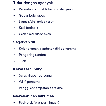
Tidur dengan nyenyak
Peralatan tempat tidur hipoalergenik
Gebar bulu kapas
Langsir/tirai gelap terus
Katil berlapik
Cadar katil disediakan
Segarkan diri
Kelengkapan dandanan diri berjenama
Pengering rambut
Tuala
Kekal terhubung
Surat khabar percuma
Wi-fi percuma
Panggilan tempatan percuma
Makanan dan minuman
Peti sejuk (atas permintaan)