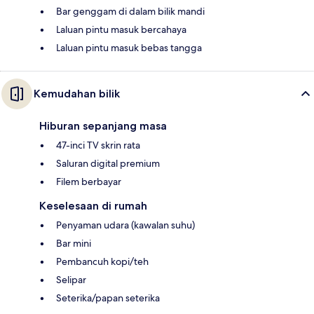
Bar genggam di dalam bilik mandi
Laluan pintu masuk bercahaya
Laluan pintu masuk bebas tangga
Kemudahan bilik
Hiburan sepanjang masa
47-inci TV skrin rata
Saluran digital premium
Filem berbayar
Keselesaan di rumah
Penyaman udara (kawalan suhu)
Bar mini
Pembancuh kopi/teh
Selipar
Seterika/papan seterika