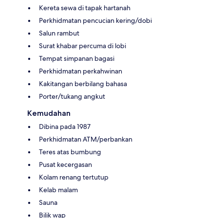
Kereta sewa di tapak hartanah
Perkhidmatan pencucian kering/dobi
Salun rambut
Surat khabar percuma di lobi
Tempat simpanan bagasi
Perkhidmatan perkahwinan
Kakitangan berbilang bahasa
Porter/tukang angkut
Kemudahan
Dibina pada 1987
Perkhidmatan ATM/perbankan
Teres atas bumbung
Pusat kecergasan
Kolam renang tertutup
Kelab malam
Sauna
Bilik wap