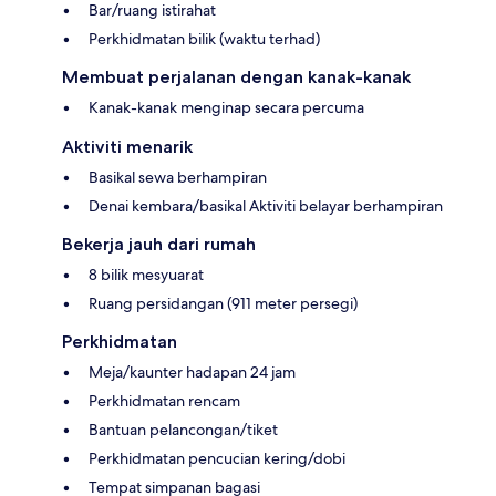
Bar/ruang istirahat
Perkhidmatan bilik (waktu terhad)
Membuat perjalanan dengan kanak-kanak
Kanak-kanak menginap secara percuma
Aktiviti menarik
Basikal sewa berhampiran
Denai kembara/basikal Aktiviti belayar berhampiran
Bekerja jauh dari rumah
8 bilik mesyuarat
Ruang persidangan (911 meter persegi)
Perkhidmatan
Meja/kaunter hadapan 24 jam
Perkhidmatan rencam
Bantuan pelancongan/tiket
Perkhidmatan pencucian kering/dobi
Tempat simpanan bagasi