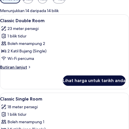
yang
tersedia
Menunjukkan 14 daripada 14 bilik
untuk
Lihat
Peralatan tempat tidur hipoalergenik,
6
Classic Double Room
bilik
semua
23 meter persegi
foto
1 bilik tidur
untuk
Classic
Boleh menampung 2
Double
2 Katil Bujang (Single)
Room
Wi-Fi percuma
Butiran
Butiran lanjut
selanjutnya
untuk
Lihat harga untuk tarikh anda
Classic
Double
Room
Lihat
Peralatan tempat tidur hipoalergenik,
6
Classic Single Room
semua
18 meter persegi
foto
1 bilik tidur
untuk
Classic
Boleh menampung 1
Single