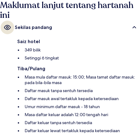
Bahn ialah 4 minit.
Maklumat lanjut tentang hartanah
ini
Sekilas pandang
Saiz hotel
349 bilik
Setinggi 6 tingkat
Tiba/Pulang
Masa mula daftar masuk: 15:00; Masa tamat daftar masuk:
pada bila-bila masa
Daftar masuk tanpa sentuh tersedia
Daftar masuk awal tertakluk kepada ketersediaan
Umur minimum daftar masuk - 18 tahun
Masa daftar keluar adalah 12:00 tengah hari
Daftar keluar tanpa sentuh tersedia
Daftar keluar lewat tertakluk kepada ketersediaan