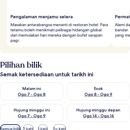
Pengalaman menjamu selera
Permat
Masakan antarabangsa menanti di restoran hotel. Para
Alami da
tetamu boleh menikmati pelbagai hidangan global
bandar.
dan memulakan hari mereka dengan bufet sarapan
yang me
pagi.
Pilihan bilik
Semak ketersediaan untuk tarikh ini
Semak ketersediaan untuk malam ini Ogo 7 - Ogo 8
Semak ketersediaan untuk es
Malam ini
Esok
Ogo 7 - Ogo 8
Ogo 8 - Ogo 9
Semak ketersediaan untuk hujung minggu ini Ogo 7 - Ogo 9
Semak ketersediaan untuk hu
Hujung minggu ini
Hujung minggu depan
Ogo 7 - Ogo 9
Ogo 14 - Ogo 16
Penapis
Semua bilik
2 katil
1 katil
3+ katil