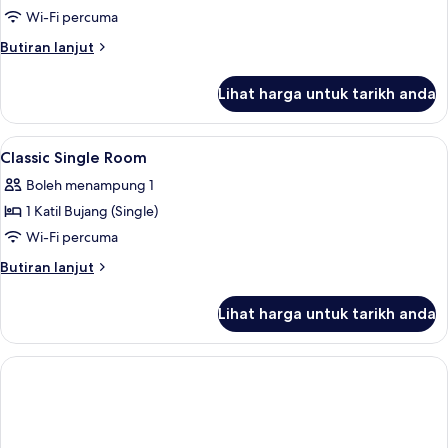
Wi-Fi percuma
Butiran
Butiran lanjut
selanjutnya
untuk
Lihat harga untuk tarikh anda
Family
Suite
Lihat
Peralatan tempat tidur hipoalergenik,
6
Classic Single Room
semua
Boleh menampung 1
foto
1 Katil Bujang (Single)
untuk
Classic
Wi-Fi percuma
Single
Butiran
Butiran lanjut
Room
selanjutnya
untuk
Lihat harga untuk tarikh anda
Classic
Single
Room