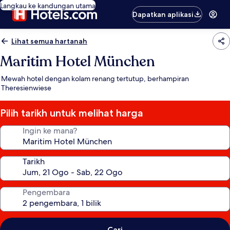
Langkau ke kandungan utama
Dapatkan aplikasi
Lihat semua hartanah
Maritim Hotel München
Mewah hotel dengan kolam renang tertutup, berhampiran
Theresienwiese
Pilih tarikh untuk melihat harga
Ingin ke mana?
Tarikh
Pengembara
Cari