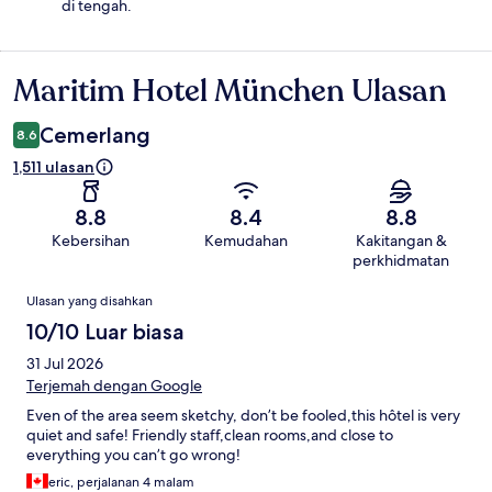
di tengah.
Maritim Hotel München Ulasan
Ulasan
Cemerlang
8.6
1,511 ulasan
8.8
8.4
8.8
Kebersihan
Kemudahan
Kakitangan &
perkhidmatan
Ulasan
Ulasan yang disahkan
10/10 Luar biasa
31 Jul 2026
Terjemah dengan Google
Even of the area seem sketchy, don’t be fooled,this hôtel is very
quiet and safe! Friendly staff,clean rooms,and close to
everything you can’t go wrong!
eric, perjalanan 4 malam