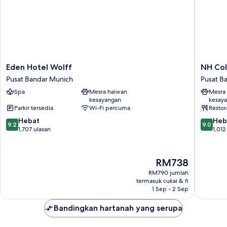
Eden
NH
Eden Hotel Wolff
NH Col
Hotel
Collecti
Pusat Bandar Munich
Pusat B
Wolff
Münche
Spa
Mesra haiwan
Mesra
Pusat
Bavaria
kesayangan
kesay
Bandar
Pusat
Parkir tersedia
Wi-Fi percuma
Restor
Munich
Bandar
9.2
9.0
Hebat
Munich
Heb
9.2
9.0
daripada
daripad
1,707 ulasan
1,012
10,
10,
Hebat,
Hebat,
1,707
1,012
Harga
RM738
ulasan
ulasan
ialah
RM790 jumlah
RM738
termasuk cukai & fi
1 Sep - 2 Sep
Bandingkan hartanah yang serupa