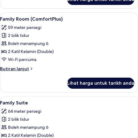
Family
Room
(ClassicPlus)
Lihat
Family Room (ComfortPlus) | Peralatan
4
Family Room (ComfortPlus)
semua
59 meter persegi
foto
2 bilik tidur
untuk
Family
Boleh menampung 6
Room
2 Katil Kelamin (Double)
(ComfortPlus)
Wi-Fi percuma
Butiran
Butiran lanjut
selanjutnya
untuk
Lihat harga untuk tarikh anda
Family
Room
(ComfortPlus)
Lihat
Peralatan tempat tidur hipoalergenik,
5
Family Suite
semua
64 meter persegi
foto
2 bilik tidur
untuk
Family
Boleh menampung 6
Suite
2 Katil Kelamin (Double)