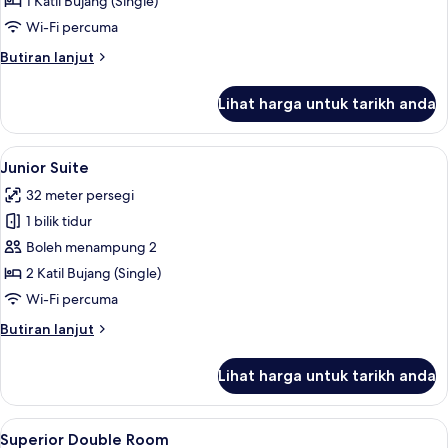
1 Katil Bujang (Single)
Room
Wi-Fi percuma
Butiran
Butiran lanjut
selanjutnya
untuk
Lihat harga untuk tarikh anda
Classic
Single
Room
Lihat
Pemandangan dari bilik
6
Junior Suite
semua
32 meter persegi
foto
1 bilik tidur
untuk
Junior
Boleh menampung 2
Suite
2 Katil Bujang (Single)
Wi-Fi percuma
Butiran
Butiran lanjut
selanjutnya
untuk
Lihat harga untuk tarikh anda
Junior
Suite
Lihat
Pemandangan dari bilik
5
Superior Double Room