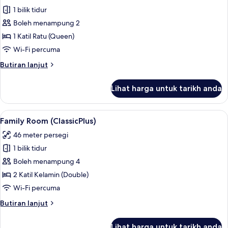
semua
1 bilik tidur
foto
Boleh menampung 2
untuk
Classic
1 Katil Ratu (Queen)
Room,
Wi-Fi percuma
1
Butiran
Butiran lanjut
Katil
selanjutnya
Ratu
untuk
Lihat harga untuk tarikh anda
Classic
(Queen)
Room,
1
Lihat
Family Room (ClassicPlus) | Peralatan 
4
Katil
Family Room (ClassicPlus)
semua
Ratu
46 meter persegi
(Queen)
foto
1 bilik tidur
untuk
Family
Boleh menampung 4
Room
2 Katil Kelamin (Double)
(ClassicPlus)
Wi-Fi percuma
Butiran
Butiran lanjut
selanjutnya
untuk
Lihat harga untuk tarikh anda