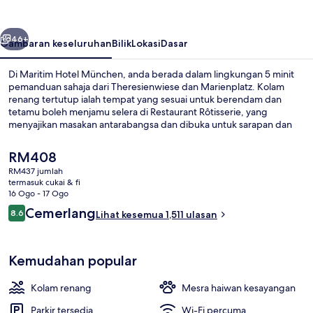
belumnya
Seterusnya
46+
Gambaran keseluruhan
Bilik
Lokasi
Dasar
Di Maritim Hotel München, anda berada dalam lingkungan 5 minit
pemanduan sahaja dari Theresienwiese dan Marienplatz. Kolam
renang tertutup ialah tempat yang sesuai untuk berendam dan
tetamu boleh menjamu selera di Restaurant Rôtisserie, yang
menyajikan masakan antarabangsa dan dibuka untuk sarapan dan
makan malam. Hotel mewah ini juga menampilkan bar/ruang
istirahat, pusat kecergasan, dan sauna. Kakitangan dan sarapan
Harga
RM408
mendapat pujian daripada pengembara lain. Hartanah ini terletak
semasa
RM437 jumlah
berdekatan dengan pengangkutan awam: jarak Perhentian Trem
ialah
termasuk cukai & fi
Stesen Pusat Munich ialah 4 minit dan Central U-Bahn ialah 4 minit.
Kolam renang tertutup
RM408
16 Ogo - 17 Ogo
Ulasan
Cemerlang
8.6
Lihat kesemua 1,511 ulasan
8.6 daripada 10
Kemudahan popular
Kolam renang
Mesra haiwan kesayangan
Parkir tersedia
Wi-Fi percuma