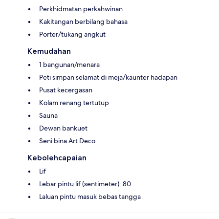
Perkhidmatan perkahwinan
Kakitangan berbilang bahasa
Porter/tukang angkut
Kemudahan
1 bangunan/menara
Peti simpan selamat di meja/kaunter hadapan
Pusat kecergasan
Kolam renang tertutup
Sauna
Dewan bankuet
Seni bina Art Deco
Kebolehcapaian
Lif
Lebar pintu lif (sentimeter): 80
Laluan pintu masuk bebas tangga