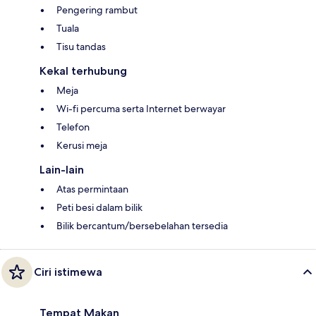
Pengering rambut
Tuala
Tisu tandas
Kekal terhubung
Meja
Wi-fi percuma serta Internet berwayar
Telefon
Kerusi meja
Lain-lain
Atas permintaan
Peti besi dalam bilik
Bilik bercantum/bersebelahan tersedia
Ciri istimewa
Tempat Makan