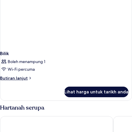
Bilik
Boleh menampung 1
Wi-Fi percuma
Butiran
Butiran lanjut
selanjutnya
untuk
Lihat harga untuk tarikh anda
Bilik
Hartanah serupa
Eden Hotel Wolff
NH Colle