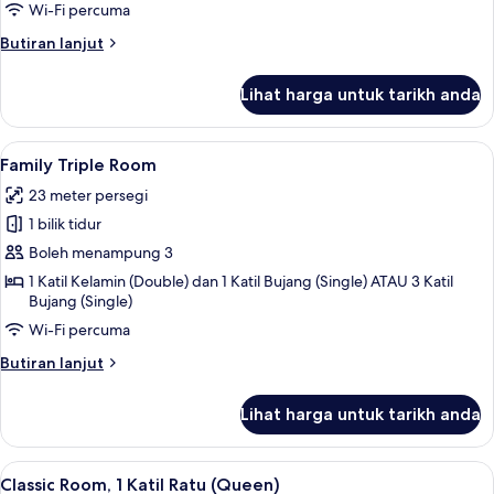
Wi-Fi percuma
Butiran
Butiran lanjut
selanjutnya
untuk
Lihat harga untuk tarikh anda
Family
Room
Lihat
Peralatan tempat tidur hipoalergenik,
7
Family Triple Room
semua
23 meter persegi
foto
1 bilik tidur
untuk
Family
Boleh menampung 3
Triple
1 Katil Kelamin (Double) dan 1 Katil Bujang (Single) ATAU 3 Katil
Bujang (Single)
Room
Wi-Fi percuma
Butiran
Butiran lanjut
selanjutnya
untuk
Lihat harga untuk tarikh anda
Family
Triple
Room
Lihat
Classic Room, 1 Katil Ratu (Queen) | P
6
Classic Room, 1 Katil Ratu (Queen)