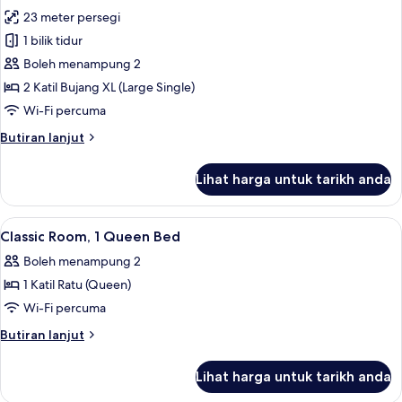
semua
23 meter persegi
foto
1 bilik tidur
untuk
Superior
Boleh menampung 2
Double
2 Katil Bujang XL (Large Single)
Room
Wi-Fi percuma
Butiran
Butiran lanjut
selanjutnya
untuk
Lihat harga untuk tarikh anda
Superior
Double
Room
Lihat
Peralatan tempat tidur hipoalergenik,
5
Classic Room, 1 Queen Bed
semua
Boleh menampung 2
foto
1 Katil Ratu (Queen)
untuk
Classic
Wi-Fi percuma
Room,
Butiran
Butiran lanjut
1
selanjutnya
untuk
Queen
Lihat harga untuk tarikh anda
Classic
Bed
Room,