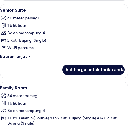
1
Lihat
Peralatan tempat tidur hipoalergenik,
5
Queen
Senior Suite
semua
Bed
40 meter persegi
foto
1 bilik tidur
untuk
Senior
Boleh menampung 4
Suite
2 Katil Bujang (Single)
Wi-Fi percuma
Butiran
Butiran lanjut
selanjutnya
untuk
Lihat harga untuk tarikh anda
Senior
Suite
Lihat
Peralatan tempat tidur hipoalergenik,
6
Family Room
semua
34 meter persegi
foto
1 bilik tidur
untuk
Family
Boleh menampung 4
Room
1 Katil Kelamin (Double) dan 2 Katil Bujang (Single) ATAU 4 Katil
Bujang (Single)