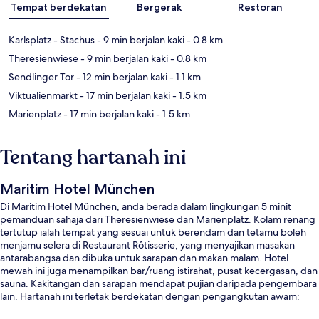
Tempat berdekatan
Bergerak
Restoran
Karlsplatz - Stachus
- 9 min berjalan kaki
- 0.8 km
Theresienwiese
- 9 min berjalan kaki
- 0.8 km
Sendlinger Tor
- 12 min berjalan kaki
- 1.1 km
Viktualienmarkt
- 17 min berjalan kaki
- 1.5 km
Marienplatz
- 17 min berjalan kaki
- 1.5 km
Tentang hartanah ini
Maritim Hotel München
Di Maritim Hotel München, anda berada dalam lingkungan 5 minit
pemanduan sahaja dari Theresienwiese dan Marienplatz. Kolam renang
tertutup ialah tempat yang sesuai untuk berendam dan tetamu boleh
menjamu selera di Restaurant Rôtisserie, yang menyajikan masakan
antarabangsa dan dibuka untuk sarapan dan makan malam. Hotel
mewah ini juga menampilkan bar/ruang istirahat, pusat kecergasan, dan
sauna. Kakitangan dan sarapan mendapat pujian daripada pengembara
lain. Hartanah ini terletak berdekatan dengan pengangkutan awam:
jarak Perhentian Trem Stesen Pusat Munich ialah 4 minit dan Central U-