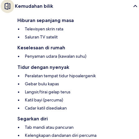
Kemudahan bilik
Hiburan sepanjang masa
Televisyen skrin rata
Saluran TV satelit
Keselesaan di rumah
Penyaman udara (kawalan suhu)
Tidur dengan nyenyak
Peralatan tempat tidur hipoalergenik
Gebar bulu kapas
Langsir/tirai gelap terus
Katil bayi (percuma)
Cadar katil disediakan
Segarkan diri
Tab mandi atau pancuran
Kelengkapan dandanan diri percuma