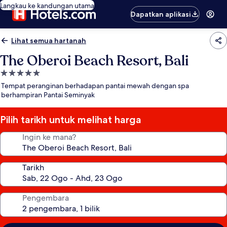
Langkau ke kandungan utama
Dapatkan aplikasi
Lihat semua hartanah
The Oberoi Beach Resort, Bali
Hartanah
5.0
Tempat peranginan berhadapan pantai mewah dengan spa
bintang
berhampiran Pantai Seminyak
Pilih tarikh untuk melihat harga
Ingin ke mana?
Tarikh
Pengembara