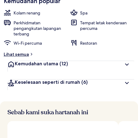
Kemudahan popular
l
tetamu
a
i
Kolam renang
Spa
p
Perkhidmatan
Tempat letak kenderaan
a
pengangkutan lapangan
percuma
l
terbang
i
Wi-Fi percuma
Restoran
n
g
Lihat semua
t
Kemudahan utama
(12)
i
n
g
Keselesaan seperti di rumah
(6)
g
i
o
l
Sebab kami suka hartanah ini
e
h
p
e