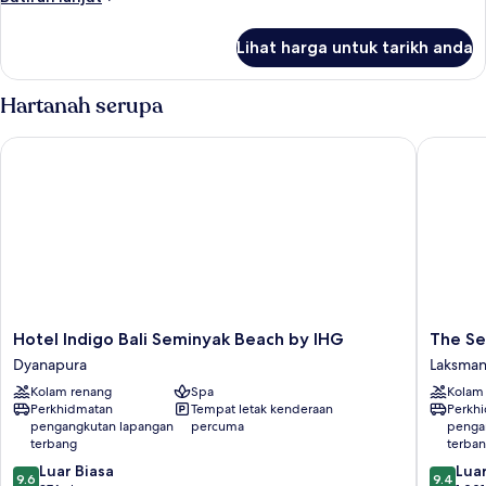
View
selanjutnya
untuk
Lihat harga untuk tarikh anda
Royal
Villa,
Private
Hartanah serupa
Pool,
Ocean
Hotel Indigo Bali Seminyak Beach by IHG
The Semi
View
Hotel
The
Hotel Indigo Bali Seminyak Beach by IHG
The Se
Indigo
Seminya
Dyanapura
Laksma
Bali
Beach
Kolam renang
Spa
Kolam
Seminyak
Resort
Perkhidmatan
Tempat letak kenderaan
Perkh
Beach
&
pengangkutan lapangan
percuma
penga
by
Spa
terbang
terba
IHG
Laksman
9.6
9.4
Luar Biasa
Luar
Dyanapura
9.6
9.4