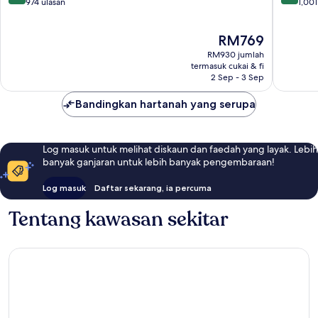
daripada
daripad
974 ulasan
1,001
10,
10,
Luar
Luar
Harga
RM769
Biasa,
Biasa,
ialah
974
1,001
RM930 jumlah
RM769
ulasan
ulasan
termasuk cukai & fi
2 Sep - 3 Sep
Bandingkan hartanah yang serupa
Log masuk untuk melihat diskaun dan faedah yang layak. Lebih
banyak ganjaran untuk lebih banyak pengembaraan!
Log masuk
Daftar sekarang, ia percuma
Tentang kawasan sekitar