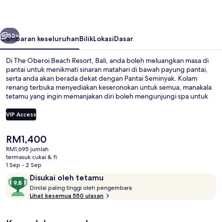
Resort,
Bali
belumnya
Seterusnya
52+
Gambaran keseluruhan
Bilik
Lokasi
Dasar
Di The Oberoi Beach Resort, Bali, anda boleh meluangkan masa di
pantai untuk menikmati sinaran matahari di bawah payung pantai,
serta anda akan berada dekat dengan Pantai Seminyak. Kolam
renang terbuka menyediakan keseronokan untuk semua, manakala
tetamu yang ingin memanjakan diri boleh mengunjungi spa untuk
menikmati urut, balut badan dan aromaterapi. Kura Kura Restaurant,
salah sebuah daripada 2 restoran, menawarkan pemandangan
VIP Access
lautan dan menyajikan makan malam. Bar tepi kolam, pusat
kecergasan, dan gelanggang tenis terbuka sorotan lain di tempat
Harga
RM1,400
peranginan mewah ini. Pengembara lain memuji tentang
Luxury Villa, Private Pool, Partial Oc
semasa
kakitangan.
RM1,695 jumlah
ialah
termasuk cukai & fi
RM1,400
1 Sep - 2 Sep
Ulasan
9.8
Disukai oleh tetamu
D
daripada
Dinilai paling tinggi oleh pengembara
i
Lihat kesemua 550 ulasan
10,
n
Disukai
i
oleh