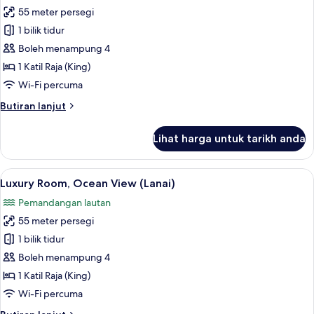
55 meter persegi
untuk
Luxury
1 bilik tidur
Room,
Boleh menampung 4
Garden
1 Katil Raja (King)
View
Wi-Fi percuma
(Lanai)
Butiran
Butiran lanjut
selanjutnya
untuk
Lihat harga untuk tarikh anda
Luxury
Room,
Garden
Lihat
Luxury Room, Ocean View (Lanai) | Bar m
5
View
Luxury Room, Ocean View (Lanai)
semua
(Lanai)
Pemandangan lautan
foto
55 meter persegi
untuk
Luxury
1 bilik tidur
Room,
Boleh menampung 4
Ocean
1 Katil Raja (King)
View
Wi-Fi percuma
(Lanai)
Butiran