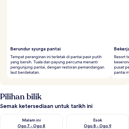
n
g
e
m
b
a
r
a
Berundur syurga pantai
Bekerj
Tempat peranginan ini terletak di pantai pasir putih
Resort 
yang bersih. Tuala dan payung percuma menanti
keseron
pengunjung pantai, dengan restoran pemandangan
pusat p
laut berdekatan.
pantai m
Pilihan bilik
Semak ketersediaan untuk tarikh ini
Semak ketersediaan untuk malam ini Ogo 7 - Ogo 8
Semak ketersediaan untuk es
Malam ini
Esok
Ogo 7 - Ogo 8
Ogo 8 - Ogo 9