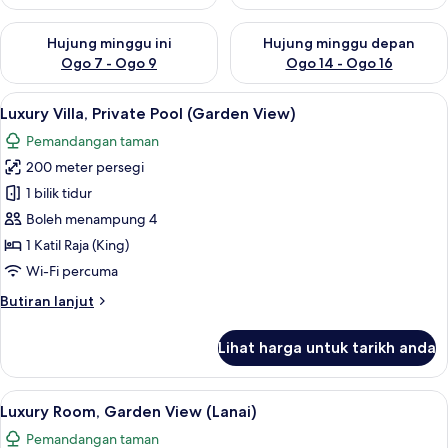
Semak ketersediaan untuk hujung minggu ini Ogo 7 - Ogo 9
Semak ketersediaan untuk hu
Hujung minggu ini
Hujung minggu depan
Ogo 7 - Ogo 9
Ogo 14 - Ogo 16
Lihat
Luxury Villa, Private Pool (Garden View) 
5
Luxury Villa, Private Pool (Garden View)
semua
Pemandangan taman
foto
200 meter persegi
untuk
Luxury
1 bilik tidur
Villa,
Boleh menampung 4
Private
1 Katil Raja (King)
Pool
Wi-Fi percuma
(Garden
Butiran
Butiran lanjut
View)
selanjutnya
untuk
Lihat harga untuk tarikh anda
Luxury
Villa,
Private
Lihat
Luxury Room, Garden View (Lanai) | Bar 
5
Pool
Luxury Room, Garden View (Lanai)
semua
(Garden
Pemandangan taman
View)
foto