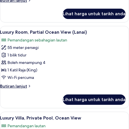
Butiran lanjut
selanjutnya
untuk
Lihat harga untuk tarikh anda
Luxury
Room,
Ocean
Lihat
Bar mini, peti besi dalam bilik, meja, la
5
View
Luxury Room, Partial Ocean View (Lanai)
semua
(Lanai)
Pemandangan sebahagian lautan
foto
55 meter persegi
untuk
Luxury
1 bilik tidur
Room,
Boleh menampung 4
Partial
1 Katil Raja (King)
Ocean
Wi-Fi percuma
View
Butiran
Butiran lanjut
(Lanai)
selanjutnya
untuk
Lihat harga untuk tarikh anda
Luxury
Room,
Partial
Lihat
Luxury Villa, Private Pool, Ocean View | 
5
Ocean
Luxury Villa, Private Pool, Ocean View
semua
View
Pemandangan lautan
(Lanai)
foto