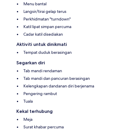
Menu bantal
Langsir/tirai gelap terus
Perkhidmatan "turndown"
Katil lipat simpan percuma
Cadar katil disediakan
Aktiviti untuk dinikmati
Tempat duduk berasingan
Segarkan diri
Tab mandi rendaman
Tab mandi dan pancuran berasingan
Kelengkapan dandanan diri berjenama
Pengering rambut
Tuala
Kekal terhubung
Meja
Surat khabar percuma