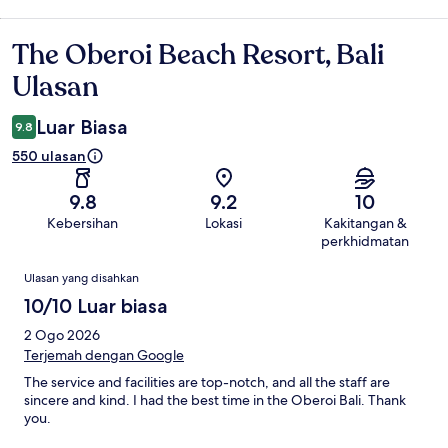
The Oberoi Beach Resort, Bali
Ulasan
Ulasan
Luar Biasa
9.8
550 ulasan
9.8
9.2
10
Kebersihan
Lokasi
Kakitangan &
perkhidmatan
Ulasan
Ulasan yang disahkan
10/10 Luar biasa
2 Ogo 2026
Terjemah dengan Google
The service and facilities are top-notch, and all the staff are
sincere and kind. I had the best time in the Oberoi Bali. Thank
you.