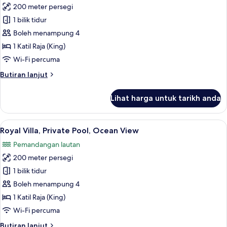
200 meter persegi
untuk
Luxury
1 bilik tidur
Villa,
Boleh menampung 4
Private
1 Katil Raja (King)
Pool,
Wi-Fi percuma
Partial
Butiran
Butiran lanjut
Ocean
selanjutnya
View
untuk
Lihat harga untuk tarikh anda
Luxury
Villa,
Private
Lihat
Royal Villa, Private Pool, Ocean View | B
6
Pool,
Royal Villa, Private Pool, Ocean View
semua
Partial
Pemandangan lautan
Ocean
foto
View
200 meter persegi
untuk
Royal
1 bilik tidur
Villa,
Boleh menampung 4
Private
1 Katil Raja (King)
Pool,
Wi-Fi percuma
Ocean
Butiran
Butiran lanjut