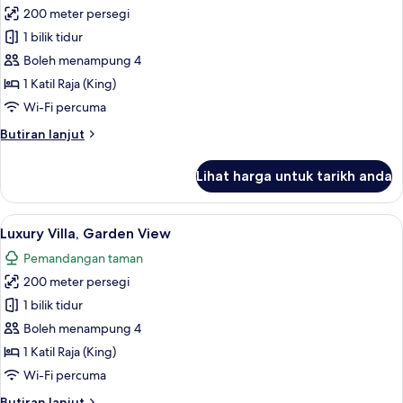
200 meter persegi
untuk
Luxury
1 bilik tidur
Villa,
Boleh menampung 4
Private
1 Katil Raja (King)
Pool,
Wi-Fi percuma
Ocean
Butiran
Butiran lanjut
View
selanjutnya
untuk
Lihat harga untuk tarikh anda
Luxury
Villa,
Private
Lihat
Luxury Villa, Garden View | Bar mini, pe
5
Pool,
Luxury Villa, Garden View
semua
Ocean
Pemandangan taman
View
foto
200 meter persegi
untuk
Luxury
1 bilik tidur
Villa,
Boleh menampung 4
Garden
1 Katil Raja (King)
View
Wi-Fi percuma
Butiran
Butiran lanjut