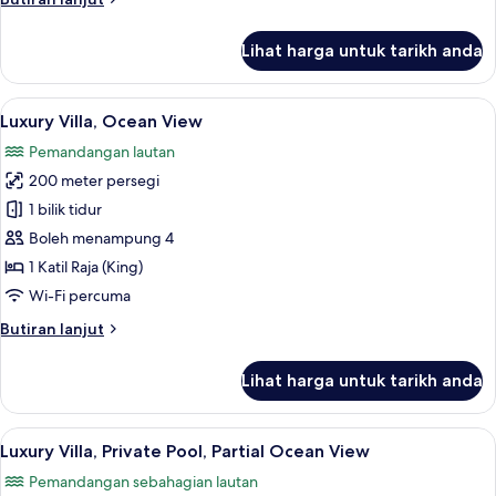
selanjutnya
untuk
Lihat harga untuk tarikh anda
Luxury
Villa,
Garden
Lihat
Luxury Villa, Ocean View | Bar mini, pet
5
View
Luxury Villa, Ocean View
semua
Pemandangan lautan
foto
200 meter persegi
untuk
Luxury
1 bilik tidur
Villa,
Boleh menampung 4
Ocean
1 Katil Raja (King)
View
Wi-Fi percuma
Butiran
Butiran lanjut
selanjutnya
untuk
Lihat harga untuk tarikh anda
Luxury
Villa,
Ocean
Lihat
Luxury Villa, Private Pool, Partial Ocean
5
View
Luxury Villa, Private Pool, Partial Ocean View
semua
Pemandangan sebahagian lautan
foto