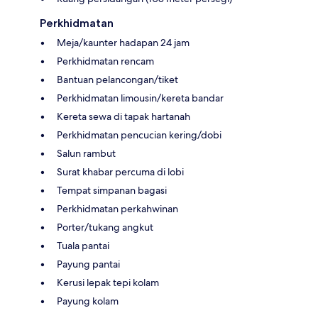
Perkhidmatan
Meja/kaunter hadapan 24 jam
Perkhidmatan rencam
Bantuan pelancongan/tiket
Perkhidmatan limousin/kereta bandar
Kereta sewa di tapak hartanah
Perkhidmatan pencucian kering/dobi
Salun rambut
Surat khabar percuma di lobi
Tempat simpanan bagasi
Perkhidmatan perkahwinan
Porter/tukang angkut
Tuala pantai
Payung pantai
Kerusi lepak tepi kolam
Payung kolam