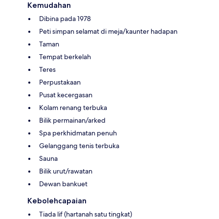
Kemudahan
Dibina pada 1978
Peti simpan selamat di meja/kaunter hadapan
Taman
Tempat berkelah
Teres
Perpustakaan
Pusat kecergasan
Kolam renang terbuka
Bilik permainan/arked
Spa perkhidmatan penuh
Gelanggang tenis terbuka
Sauna
Bilik urut/rawatan
Dewan bankuet
Kebolehcapaian
Tiada lif (hartanah satu tingkat)