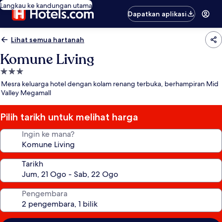
Langkau ke kandungan utama
Dapatkan aplikasi
Lihat semua hartanah
Komune Living
Hartanah
3.0
Mesra keluarga hotel dengan kolam renang terbuka, berhampiran Mid
bintang
Valley Megamall
Pilih tarikh untuk melihat harga
Ingin ke mana?
Tarikh
Pengembara