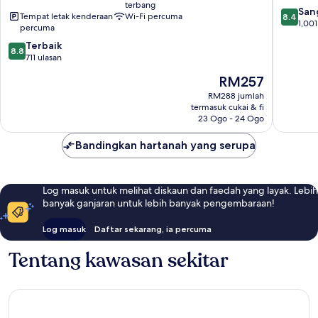
terbang
Bangsar
Valley
8.4
San
Tempat letak kenderaan
Wi-Fi percuma
8.4
South
daripad
1,001
percuma
10,
8.8
Terbaik
Sangat
8.8
daripada
711 ulasan
Baik,
10,
1,001
Harga
RM257
Terbaik,
ulasan
ialah
711
RM288 jumlah
RM257
termasuk cukai & fi
ulasan
23 Ogo - 24 Ogo
Bandingkan hartanah yang serupa
Log masuk untuk melihat diskaun dan faedah yang layak. Lebih
banyak ganjaran untuk lebih banyak pengembaraan!
Log masuk
Daftar sekarang, ia percuma
Tentang kawasan sekitar