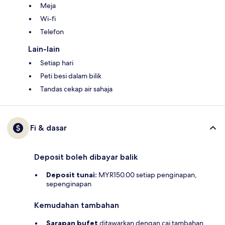
Meja
Wi-fi
Telefon
Lain-lain
Setiap hari
Peti besi dalam bilik
Tandas cekap air sahaja
Fi & dasar
Deposit boleh dibayar balik
Deposit tunai:
MYR150.00 setiap penginapan,
sepenginapan
Kemudahan tambahan
Sarapan bufet
ditawarkan dengan caj tambahan