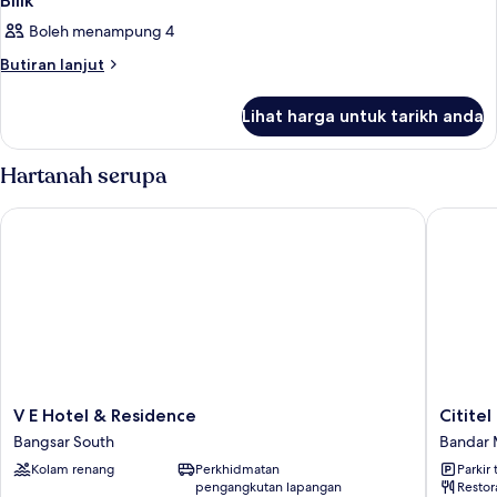
Bilik
Boleh menampung 4
Butiran
Butiran lanjut
selanjutnya
untuk
Lihat harga untuk tarikh anda
Bilik
Hartanah serupa
V E Hotel & Residence
Cititel M
V
Cititel
V E Hotel & Residence
Cititel
E
Mid
Bangsar South
Bandar 
Hotel
Valley
Kolam renang
Perkhidmatan
Parkir 
&
Bandar
pengangkutan lapangan
Restor
Residence
Mid