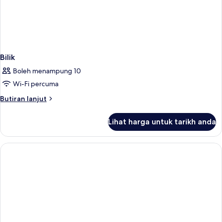
Bilik
Boleh menampung 10
Wi-Fi percuma
Butiran
Butiran lanjut
selanjutnya
untuk
Lihat harga untuk tarikh anda
Bilik