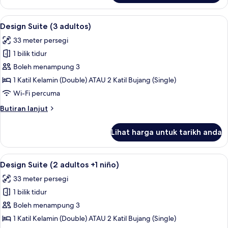
Suite
(2
Lihat
Peralatan tempat tidur premium, bar mi
5
adultos
Design Suite (3 adultos)
semua
+
33 meter persegi
2
foto
niños)
1 bilik tidur
untuk
Design
Boleh menampung 3
Suite
1 Katil Kelamin (Double) ATAU 2 Katil Bujang (Single)
(3
Wi-Fi percuma
adultos)
Butiran
Butiran lanjut
selanjutnya
untuk
Lihat harga untuk tarikh anda
Design
Suite
(3
Lihat
Peralatan tempat tidur premium, bar mi
5
adultos)
Design Suite (2 adultos +1 niño)
semua
33 meter persegi
foto
1 bilik tidur
untuk
Design
Boleh menampung 3
Suite
1 Katil Kelamin (Double) ATAU 2 Katil Bujang (Single)