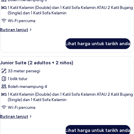
Junior
Suite
1 Katil Kelamin (Double) dan 1 Katil Sofa Kelamin ATAU 2 Katil Bujang
(Single) dan 1 Katil Sofa Kelamin
(2
adultos
Wi-Fi percuma
+
Butiran
Butiran lanjut
1
selanjutnya
untuk
niño)
Lihat harga untuk tarikh anda
Junior
Suite
(2
Lihat
Peralatan tempat tidur premium, bar mi
4
adultos
Junior Suite (2 adultos + 2 niños)
semua
+
33 meter persegi
1
foto
niño)
1 bilik tidur
untuk
Junior
Boleh menampung 4
Suite
1 Katil Kelamin (Double) dan 1 Katil Sofa Kelamin ATAU 2 Katil Bujang
(Single) dan 1 Katil Sofa Kelamin
(2
adultos
Wi-Fi percuma
+
Butiran
Butiran lanjut
2
selanjutnya
untuk
niños)
Lihat harga untuk tarikh anda
Junior