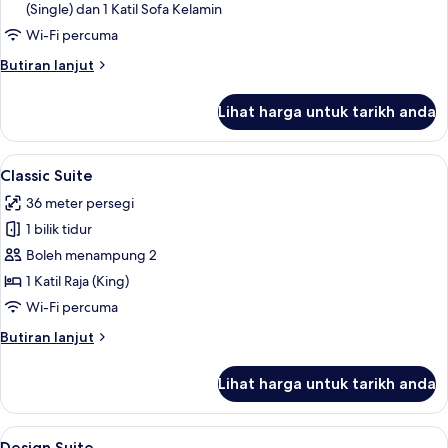
(Single) dan 1 Katil Sofa Kelamin
Wi-Fi percuma
Butiran
Butiran lanjut
selanjutnya
untuk
Lihat harga untuk tarikh anda
Junior
Suite
Lihat
Classic Suite | Peralatan tempat tidur 
6
Classic Suite
semua
36 meter persegi
foto
1 bilik tidur
untuk
Classic
Boleh menampung 2
Suite
1 Katil Raja (King)
Wi-Fi percuma
Butiran
Butiran lanjut
selanjutnya
untuk
Lihat harga untuk tarikh anda
Classic
Suite
Lihat
Peralatan tempat tidur premium, bar mi
5
Design Suite