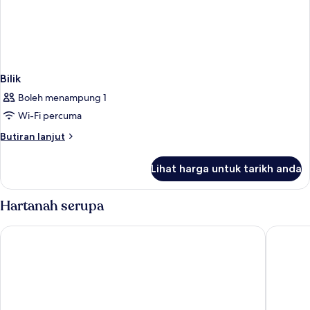
Bilik
Boleh menampung 1
Wi-Fi percuma
Butiran
Butiran lanjut
selanjutnya
untuk
Lihat harga untuk tarikh anda
Bilik
Hartanah serupa
HM Palma Blanc Hotel
Hotel Co