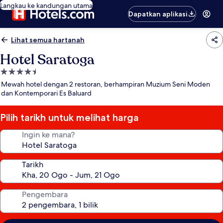
Langkau ke kandungan utama
Dapatkan aplikasi
Lihat semua hartanah
Hotel Saratoga
Hartanah
4.5
Mewah hotel dengan 2 restoran, berhampiran Muzium Seni Moden
bintang
dan Kontemporari Es Baluard
Pilih tarikh untuk melihat harga
Ingin ke mana?
Tarikh
Pengembara