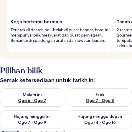
Kerja bertemu bermain
Tanah 
Terletak di daerah beli-belah di pusat bandar, hotel ini
2 resto
mempunyai bilik mesyuarat dan pusat perniagaan.
gourmet
Bersantai di spa dengan urutan dan rawatan badan.
tempata
selera p
Pilihan bilik
Semak ketersediaan untuk tarikh ini
Semak ketersediaan untuk malam ini Ogo 6 - Ogo 7
Semak ketersediaan untuk es
Malam ini
Esok
Ogo 6 - Ogo 7
Ogo 7 - Ogo 8
Semak ketersediaan untuk hujung minggu ini Ogo 7 - Ogo 9
Semak ketersediaan untuk hu
Hujung minggu ini
Hujung minggu depan
Ogo 7 - Ogo 9
Ogo 14 - Ogo 16