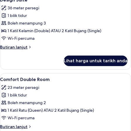
semua
36 meter persegi
foto
1 bilik tidur
untuk
Design
Boleh menampung 3
Suite
1 Katil Kelamin (Double) ATAU 2 Katil Bujang (Single)
Wi-Fi percuma
Butiran
Butiran lanjut
selanjutnya
untuk
Lihat harga untuk tarikh anda
Design
Suite
Lihat
Peralatan tempat tidur premium, bar mi
4
Comfort Double Room
semua
23 meter persegi
foto
1 bilik tidur
untuk
Comfort
Boleh menampung 2
Double
1 Katil Ratu (Queen) ATAU 2 Katil Bujang (Single)
Room
Wi-Fi percuma
Butiran
Butiran lanjut