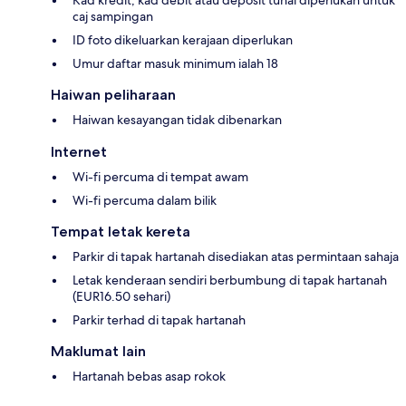
caj sampingan
ID foto dikeluarkan kerajaan diperlukan
Umur daftar masuk minimum ialah 18
Haiwan peliharaan
Haiwan kesayangan tidak dibenarkan
Internet
Wi-fi percuma di tempat awam
Wi-fi percuma dalam bilik
Tempat letak kereta
Parkir di tapak hartanah disediakan atas permintaan sahaja
Letak kenderaan sendiri berbumbung di tapak hartanah
(EUR16.50 sehari)
Parkir terhad di tapak hartanah
Maklumat lain
Hartanah bebas asap rokok