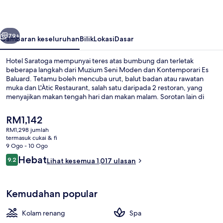
belumnya
Seterusnya
79+
Gambaran keseluruhan
Bilik
Lokasi
Dasar
Hotel Saratoga mempunyai teres atas bumbung dan terletak
beberapa langkah dari Muzium Seni Moden dan Kontemporari Es
Baluard. Tetamu boleh mencuba urut, balut badan atau rawatan
muka dan L'Àtic Restaurant, salah satu daripada 2 restoran, yang
menyajikan makan tengah hari dan makan malam. Sorotan lain di
hotel mewah ini termasuk 3 kolam renang terbuka, bar tepi kolam,
dan pusat kecergasan. Pengembara lain menyukai kolam renang
Harga
RM1,142
dan kakitangan.
semasa
RM1,298 jumlah
ialah
termasuk cukai & fi
2 restoran; sarapan, makan tengah h
RM1,142
9 Ogo - 10 Ogo
Ulasan
Hebat
9.2
Lihat kesemua 1,017 ulasan
9.2 daripada 10
Kemudahan popular
Kolam renang
Spa