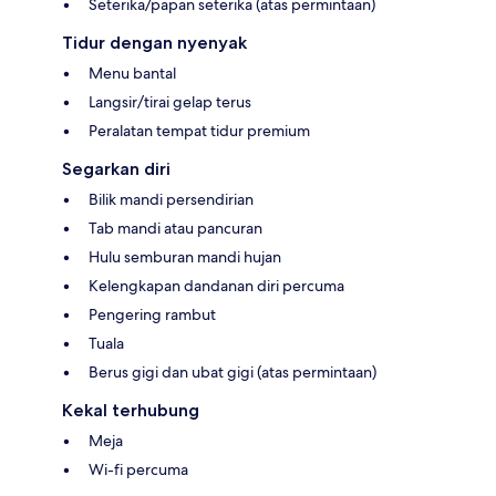
Seterika/papan seterika (atas permintaan)
Tidur dengan nyenyak
Menu bantal
Langsir/tirai gelap terus
Peralatan tempat tidur premium
Segarkan diri
Bilik mandi persendirian
Tab mandi atau pancuran
Hulu semburan mandi hujan
Kelengkapan dandanan diri percuma
Pengering rambut
Tuala
Berus gigi dan ubat gigi (atas permintaan)
Kekal terhubung
Meja
Wi-fi percuma