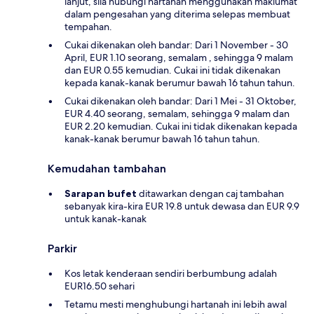
lanjut, sila hubungi hartanah menggunakan maklumat
dalam pengesahan yang diterima selepas membuat
tempahan.
Cukai dikenakan oleh bandar: Dari 1 November - 30
April, EUR 1.10 seorang, semalam , sehingga 9 malam
dan EUR 0.55 kemudian. Cukai ini tidak dikenakan
kepada kanak-kanak berumur bawah 16 tahun tahun.
Cukai dikenakan oleh bandar: Dari 1 Mei - 31 Oktober,
EUR 4.40 seorang, semalam, sehingga 9 malam dan
EUR 2.20 kemudian. Cukai ini tidak dikenakan kepada
kanak-kanak berumur bawah 16 tahun tahun.
Kemudahan tambahan
Sarapan bufet
ditawarkan dengan caj tambahan
sebanyak kira-kira EUR 19.8 untuk dewasa dan EUR 9.9
untuk kanak-kanak
Parkir
Kos letak kenderaan sendiri berbumbung adalah
EUR16.50 sehari
Tetamu mesti menghubungi hartanah ini lebih awal