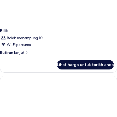
Bilik
Boleh menampung 10
Wi-Fi percuma
Butiran
Butiran lanjut
selanjutnya
untuk
Lihat harga untuk tarikh anda
Bilik