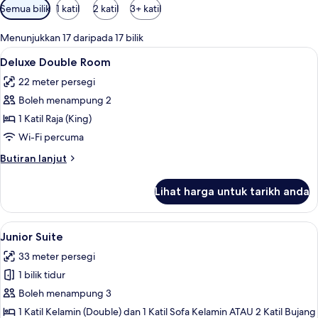
Penapis
Semua bilik
1 katil
2 katil
3+ katil
yang
tersedia
Menunjukkan 17 daripada 17 bilik
untuk
Lihat
Peralatan tempat tidur premium, bar mi
4
Deluxe Double Room
bilik
semua
22 meter persegi
foto
Boleh menampung 2
untuk
Deluxe
1 Katil Raja (King)
Double
Wi-Fi percuma
Room
Butiran
Butiran lanjut
selanjutnya
untuk
Lihat harga untuk tarikh anda
Deluxe
Double
Room
Lihat
Peralatan tempat tidur premium, bar mi
6
Junior Suite
semua
33 meter persegi
foto
1 bilik tidur
untuk
Junior
Boleh menampung 3
Suite
1 Katil Kelamin (Double) dan 1 Katil Sofa Kelamin ATAU 2 Katil Bujang