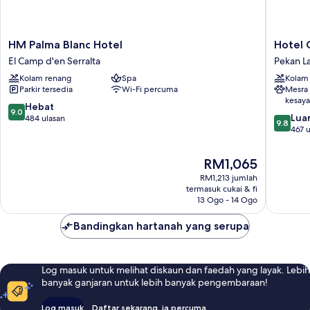
HM
Hotel
HM Palma Blanc Hotel
Hotel 
Palma
Cort
El Camp d'en Serralta
Pekan L
Blanc
Pekan
Kolam renang
Spa
Kolam
Hotel
Lama
Parkir tersedia
Wi-Fi percuma
Mesra
El
Palma
kesay
Camp
de
9.0
Hebat
9.0
9.8
d'en
Mallorca
Luar
daripada
484 ulasan
9.8
daripad
Serralta
467 u
10,
10,
Hebat,
Luar
484
Harga
RM1,065
Biasa,
ulasan
ialah
RM1,213 jumlah
467
RM1,065
termasuk cukai & fi
ulasan
13 Ogo - 14 Ogo
Bandingkan hartanah yang serupa
Log masuk untuk melihat diskaun dan faedah yang layak. Lebih
banyak ganjaran untuk lebih banyak pengembaraan!
Log masuk
Daftar sekarang, ia percuma