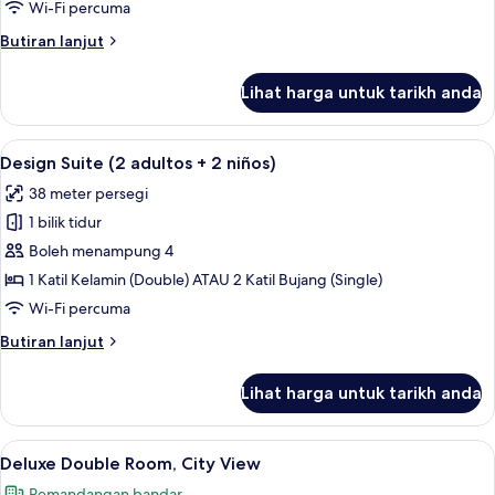
(2
Wi-Fi percuma
adultos
Butiran
Butiran lanjut
+1
selanjutnya
niño)
untuk
Lihat harga untuk tarikh anda
Design
Suite
(2
Lihat
Peralatan tempat tidur premium, bar mi
5
adultos
Design Suite (2 adultos + 2 niños)
semua
+1
38 meter persegi
niño)
foto
1 bilik tidur
untuk
Design
Boleh menampung 4
Suite
1 Katil Kelamin (Double) ATAU 2 Katil Bujang (Single)
(2
Wi-Fi percuma
adultos
Butiran
Butiran lanjut
+
selanjutnya
2
untuk
Lihat harga untuk tarikh anda
Design
niños)
Suite
(2
Lihat
Peralatan tempat tidur premium, bar mi
4
adultos
Deluxe Double Room, City View
semua
+
Pemandangan bandar