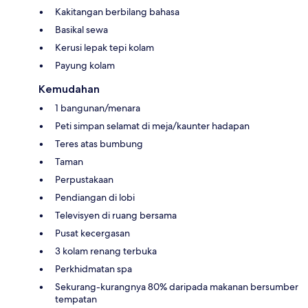
Kakitangan berbilang bahasa
Basikal sewa
Kerusi lepak tepi kolam
Payung kolam
Kemudahan
1 bangunan/menara
Peti simpan selamat di meja/kaunter hadapan
Teres atas bumbung
Taman
Perpustakaan
Pendiangan di lobi
Televisyen di ruang bersama
Pusat kecergasan
3 kolam renang terbuka
Perkhidmatan spa
Sekurang-kurangnya 80% daripada makanan bersumber
tempatan