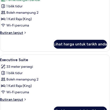
2
foto
niños)
1 bilik tidur
untuk
Deluxe
Boleh menampung 2
Double
1 Katil Raja (King)
Room,
Wi-Fi percuma
City
Butiran
Butiran lanjut
View
selanjutnya
untuk
Lihat harga untuk tarikh anda
Deluxe
Double
Room,
Lihat
Peralatan tempat tidur premium, bar mi
3
City
Executive Suite
semua
View
33 meter persegi
foto
1 bilik tidur
untuk
Executive
Boleh menampung 2
Suite
1 Katil Raja (King)
Wi-Fi percuma
Butiran
Butiran lanjut
selanjutnya
untuk