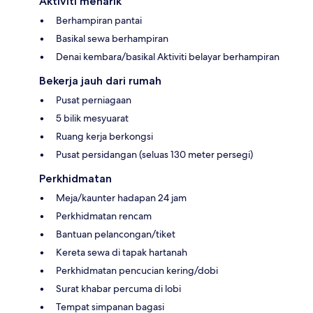
Aktiviti menarik
Berhampiran pantai
Basikal sewa berhampiran
Denai kembara/basikal Aktiviti belayar berhampiran
Bekerja jauh dari rumah
Pusat perniagaan
5 bilik mesyuarat
Ruang kerja berkongsi
Pusat persidangan (seluas 130 meter persegi)
Perkhidmatan
Meja/kaunter hadapan 24 jam
Perkhidmatan rencam
Bantuan pelancongan/tiket
Kereta sewa di tapak hartanah
Perkhidmatan pencucian kering/dobi
Surat khabar percuma di lobi
Tempat simpanan bagasi