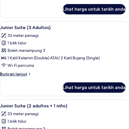
selanjutnya
untuk
Lihat harga untuk tarikh anda
Comfort
Double
Room
Lihat
Peralatan tempat tidur premium, bar mi
4
Junior Suite (3 Adultos)
semua
33 meter persegi
foto
1 bilik tidur
untuk
Junior
Boleh menampung 3
Suite
1 Katil Kelamin (Double) ATAU 2 Katil Bujang (Single)
(3
Wi-Fi percuma
Adultos)
Butiran
Butiran lanjut
selanjutnya
untuk
Lihat harga untuk tarikh anda
Junior
Suite
(3
Lihat
Peralatan tempat tidur premium, bar mi
4
Adultos)
Junior Suite (2 adultos + 1 niño)
semua
33 meter persegi
foto
1 bilik tidur
untuk
Boleh menampung 3