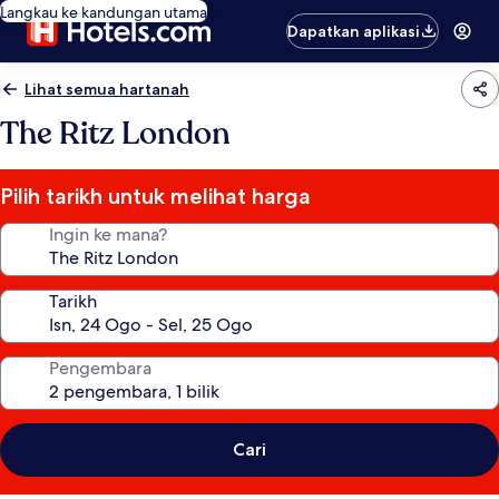
Langkau ke kandungan utama
Dapatkan aplikasi
Lihat semua hartanah
The Ritz London
Pilih tarikh untuk melihat harga
Ingin ke mana?
Tarikh
Pengembara
Cari