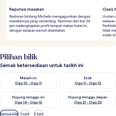
r
a
Reputasi masakan
Oasis 
Restoran bintang Michelin mengagumkan dengan
Urutan 
masakannya yang cemerlang. Restoran dan bar 24
selepas
jam melengkapkan profil tempat makan hotel ini,
Perkhid
dengan sarapan penuh disediakan.
tidak m
indah di
Pilihan bilik
Semak ketersediaan untuk tarikh ini
Semak ketersediaan untuk malam ini Ogo 10 - Ogo 11
Semak ketersediaan untuk eso
Malam ini
Esok
Ogo 10 - Ogo 11
Ogo 11 - Ogo 12
Semak ketersediaan untuk hujung minggu ini Ogo 14 - Ogo 16
Semak ketersediaan untuk hu
Hujung minggu ini
Hujung minggu depan
Ogo 14 - Ogo 16
Ogo 21 - Ogo 23
Penapis
Semua bilik
1 katil
2 katil