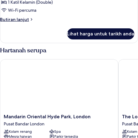
DOUBLE
1 Katil Kelamin (Double)
DELUXE
Wi-Fi percuma
Butiran
Butiran lanjut
selanjutnya
untuk
Lihat harga untuk tarikh anda
DOUBLE
DELUXE
Hartanah serupa
Mandarin Oriental Hyde Park, London
The Lon
Mandarin
The
Mandarin Oriental Hyde Park, London
The L
Oriental
Londone
Pusat Bandar London
Pusat B
Hyde
Pusat
Kolam renang
Spa
Kolam
Park,
Bandar
Mesra haiwan
Parkir tersedia
Parkir 