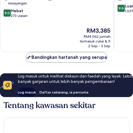
London
London
kesayangan
Pusat
9.6
Luar
9.6
9.0
Bandar
Hebat
daripad
1,037
9.0
daripada
London
273 ulasan
10,
10,
Luar
Hebat,
Biasa,
Harga
RM3,385
273
1,037
ialah
RM4,062 jumlah
ulasan
ulasan
RM3,385
termasuk cukai & fi
2 Sep - 3 Sep
Bandingkan hartanah yang serupa
Log masuk untuk melihat diskaun dan faedah yang layak. Lebih
banyak ganjaran untuk lebih banyak pengembaraan!
Log masuk
Daftar sekarang, ia percuma
Tentang kawasan sekitar