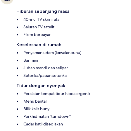
Hiburan sepanjang masa
40-inci TV skrin rata
Saluran TV satelit
Filem berbayar
Keselesaan di rumah
Penyaman udara (kawalan suhu)
Bar mini
Jubah mandi dan selipar
Seterika/papan seterika
Tidur dengan nyenyak
Peralatan tempat tidur hipoalergenik
Menu bantal
Bilik kalis bunyi
Perkhidmatan "turndown"
Cadar katil disediakan