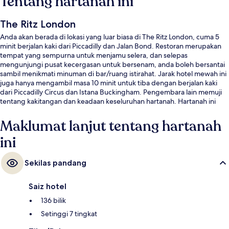
Tentang hartanah ini
The Ritz London
Anda akan berada di lokasi yang luar biasa di The Ritz London, cuma 5
minit berjalan kaki dari Piccadilly dan Jalan Bond. Restoran merupakan
tempat yang sempurna untuk menjamu selera, dan selepas
mengunjungi pusat kecergasan untuk bersenam, anda boleh bersantai
sambil menikmati minuman di bar/ruang istirahat. Jarak hotel mewah ini
juga hanya mengambil masa 10 minit untuk tiba dengan berjalan kaki
dari Piccadilly Circus dan Istana Buckingham. Pengembara lain memuji
tentang kakitangan dan keadaan keseluruhan hartanah. Hartanah ini
terletak berdekatan dengan pengangkutan awam: jarak Stesen Bawah
Tanah Green Park hanya beberapa langkah dan Stesen Bawah Tanah
Maklumat lanjut tentang hartanah
Piccadilly Circus ialah 7 minit.
ini
Sekilas pandang
Saiz hotel
136 bilik
Setinggi 7 tingkat