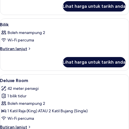
untuk
Lihat harga untuk tarikh anda
Junior
Suite
Lihat
Peralatan tempat tidur hipoalergenik, b
8
Bilik
semua
Boleh menampung 2
foto
Wi-Fi percuma
untuk
Bilik
Butiran
Butiran lanjut
selanjutnya
untuk
Lihat harga untuk tarikh anda
Bilik
Lihat
Deluxe Room | Peralatan tempat tidur h
6
Deluxe Room
semua
42 meter persegi
foto
1 bilik tidur
untuk
Deluxe
Boleh menampung 2
Room
1 Katil Raja (King) ATAU 2 Katil Bujang (Single)
Wi-Fi percuma
Butiran
Butiran lanjut