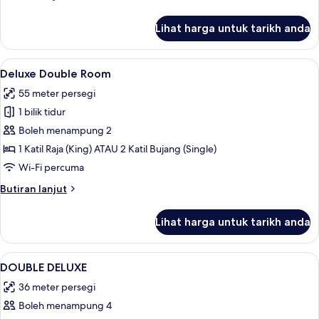
selanjutnya
untuk
Lihat harga untuk tarikh anda
Deluxe
Room
Lihat
Deluxe Double Room | Peralatan tempat 
6
Deluxe Double Room
semua
55 meter persegi
foto
1 bilik tidur
untuk
Deluxe
Boleh menampung 2
Double
1 Katil Raja (King) ATAU 2 Katil Bujang (Single)
Room
Wi-Fi percuma
Butiran
Butiran lanjut
selanjutnya
untuk
Lihat harga untuk tarikh anda
Deluxe
Double
Room
Lihat
Peralatan tempat tidur hipoalergenik, b
2
DOUBLE DELUXE
semua
36 meter persegi
foto
Boleh menampung 4
untuk