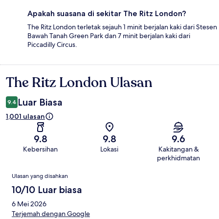
Apakah suasana di sekitar The Ritz London?
The Ritz London terletak sejauh 1 minit berjalan kaki dari Stesen
Bawah Tanah Green Park dan 7 minit berjalan kaki dari
Piccadilly Circus.
The Ritz London Ulasan
Ulasan
Luar Biasa
9.4
1,001 ulasan
9.8
9.8
9.6
Kebersihan
Lokasi
Kakitangan &
perkhidmatan
Ulasan
Ulasan yang disahkan
10/10 Luar biasa
6 Mei 2026
Terjemah dengan Google