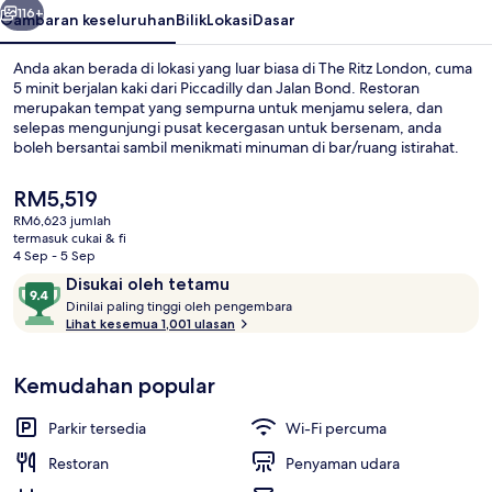
116+
Gambaran keseluruhan
Bilik
Lokasi
Dasar
Anda akan berada di lokasi yang luar biasa di The Ritz London, cuma
5 minit berjalan kaki dari Piccadilly dan Jalan Bond. Restoran
merupakan tempat yang sempurna untuk menjamu selera, dan
selepas mengunjungi pusat kecergasan untuk bersenam, anda
boleh bersantai sambil menikmati minuman di bar/ruang istirahat.
Jarak hotel mewah ini juga hanya mengambil masa 10 minit untuk
tiba dengan berjalan kaki dari Piccadilly Circus dan Istana
Harga
RM5,519
Buckingham. Pengembara lain memuji tentang kakitangan dan
semasa
RM6,623 jumlah
keadaan keseluruhan hartanah. Hartanah ini terletak berdekatan
ialah
termasuk cukai & fi
dengan pengangkutan awam: jarak Stesen Bawah Tanah Green
Makanan dan minuman
RM5,519
4 Sep - 5 Sep
Park hanya beberapa langkah dan Stesen Bawah Tanah Piccadilly
Ulasan
9.4
Disukai oleh tetamu
Circus ialah 7 minit.
D
daripada
Dinilai paling tinggi oleh pengembara
i
Lihat kesemua 1,001 ulasan
10,
n
Disukai
i
oleh
Kemudahan popular
l
tetamu
a
i
Parkir tersedia
Wi-Fi percuma
p
Restoran
Penyaman udara
a