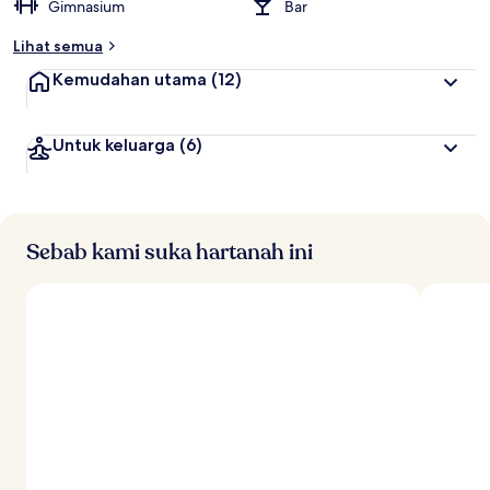
Gimnasium
Bar
l
i
Lihat semua
n
g
Kemudahan utama
(12)
t
i
Untuk keluarga
(6)
n
g
g
i
o
Sebab kami suka hartanah ini
l
e
h
p
e
n
g
e
m
b
a