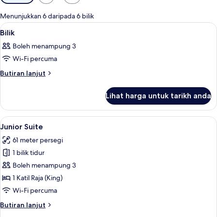
yang
tersedia
Menunjukkan 6 daripada 6 bilik
untuk
Lihat
Peralatan tempat tidur hipoalergenik, b
7
Bilik
bilik
semua
Boleh menampung 3
foto
Wi-Fi percuma
untuk
Bilik
Butiran
Butiran lanjut
selanjutnya
untuk
Lihat harga untuk tarikh anda
Bilik
Lihat
Junior Suite | Peralatan tempat tidur h
6
Junior Suite
semua
61 meter persegi
foto
1 bilik tidur
untuk
Junior
Boleh menampung 3
Suite
1 Katil Raja (King)
Wi-Fi percuma
Butiran
Butiran lanjut
selanjutnya