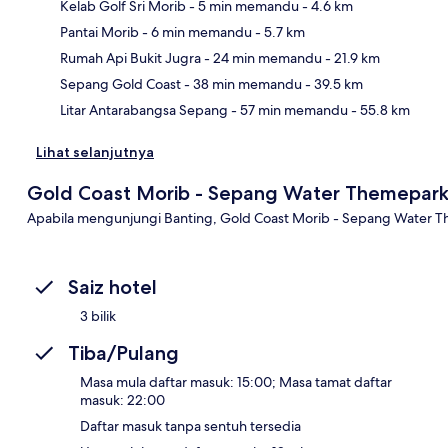
Kelab Golf Sri Morib
- 5 min memandu
- 4.6 km
Pantai Morib
- 6 min memandu
- 5.7 km
Pet
Rumah Api Bukit Jugra
- 24 min memandu
- 21.9 km
Sepang Gold Coast
- 38 min memandu
- 39.5 km
Litar Antarabangsa Sepang
- 57 min memandu
- 55.8 km
Lihat selanjutnya
Gold Coast Morib - Sepang Water Themepar
Apabila mengunjungi Banting, Gold Coast Morib - Sepang Water Th
Saiz hotel
3 bilik
Tiba/Pulang
Masa mula daftar masuk: 15:00; Masa tamat daftar
masuk: 22:00
Daftar masuk tanpa sentuh tersedia