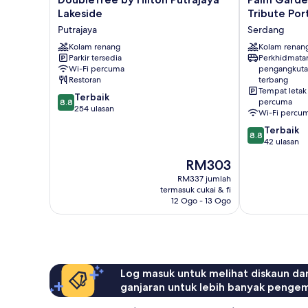
by
Garden
Lakeside
Tribute Por
Hilton
Hotel,
Putrajaya
Serdang
Putrajaya
Putrajaya,
Lakeside
Kolam renang
a
Kolam renan
Parkir tersedia
Perkhidmata
Putrajaya
Tribute
Wi-Fi percuma
pengangkuta
Portfolio
Restoran
terbang
Hotel
Tempat letak
8.8
Terbaik
Serdang
percuma
8.8
daripada
254 ulasan
Wi-Fi percu
10,
8.8
Terbaik
Terbaik,
8.8
daripada
42 ulasan
254
10,
ulasan
Harga
RM303
Terbaik,
ialah
42
RM337 jumlah
RM303
termasuk cukai & fi
ulasan
12 Ogo - 13 Ogo
Log masuk untuk melihat diskaun da
ganjaran untuk lebih banyak penge