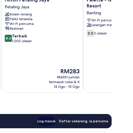
Petaling
-
Resort
Petaling Jaya
Jaya
Gold
Banting
Kolam renang
Petaling
Coast
Parkir tersedia
Jaya
Morib
Wi-Fi percuma
Wi-Fi percuma
Larangan merokok
Resort
Restoran
Banting
2.0
2.0
2 ulasan
8.6
Terbaik
daripada
8.6
daripada
1,002 ulasan
10,
10,
2
Terbaik,
ulasan
1,002
ulasan
Harga
RM283
ialah
RM351 jumlah
RM283
termasuk cukai & fi
t
14 Ogo - 15 Ogo
Log masuk
Daftar sekarang, ia percuma