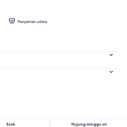
g kanak-kanak
Penyaman udara
0
diaan untuk esok Ogo 10 - Ogo 11
Semak ketersediaan untuk hujung min
Esok
Hujung minggu ini