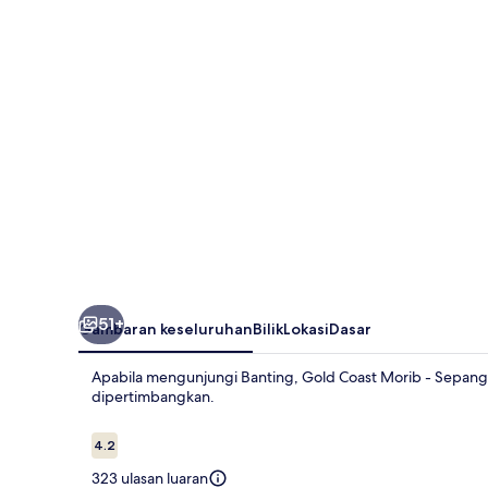
-
Sepang
Water
Themepark
51+
Gambaran keseluruhan
Bilik
Lokasi
Dasar
Apabila mengunjungi Banting, Gold Coast Morib - Sepang
dipertimbangkan.
Ulasan
4.2
4.2 daripada 10
323 ulasan luaran