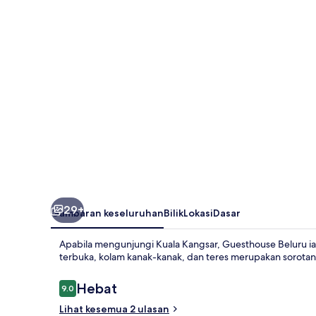
29+
Gambaran keseluruhan
Bilik
Lokasi
Dasar
Apabila mengunjungi Kuala Kangsar, Guesthouse Beluru ia
terbuka, kolam kanak-kanak, dan teres merupakan sorotan 
Ulasan
Hebat
9.0
9.0 daripada 10
Lihat kesemua 2 ulasan