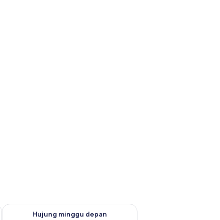
ggu ini Ogo 7 - Ogo 9
Semak ketersediaan untuk hujung minggu depan Ogo 14 - Og
Hujung minggu depan