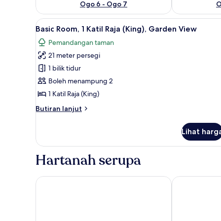
Ogo 6 - Ogo 7
O
Lihat
Basic Room, 1 Katil Raja (King)
1
Basic Room, 1 Katil Raja (King), Garden View
semua
Pemandangan taman
foto
21 meter persegi
untuk
Basic
1 bilik tidur
Room,
Boleh menampung 2
1
1 Katil Raja (King)
Katil
Butiran
Butiran lanjut
Raja
selanjutnya
(King),
untuk
Lihat harg
Basic
Garden
Room,
View
1
Hartanah serupa
Katil
Raja
(King),
Aeden Villa, Roomstay & Homestay
Sayong Resor
Garden
View