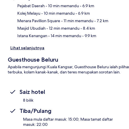
Pejabat Daerah
- 10 min memandu
- 6.9 km
Kolej Melayu
- 10 min memandu
- 6.9 km
Pet
Menara Pavillion Square
- 11 min memandu
- 7.2 km
Masjid Ubudiah
- 12 min memandu
- 8.4 km
Istana Kenangan
- 14 min memandu
- 9.9 km
Lihat selanjutnya
Guesthouse Beluru
Apabila mengunjungi Kuala Kangsar, Guesthouse Beluru ialah pili
terbuka, kolam kanak-kanak, dan teres merupakan sorotan lain.
Saiz hotel
8 bilik
Tiba/Pulang
Masa mula daftar masuk: 15:00; Masa tamat daftar
masuk: 22:00