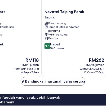
Novotel
ort
Novotel Taiping Perak
Taiping
Taiping
Perak
g
Kolam renang
Taiping
 kenderaan
Tempat letak kenderaan
percuma
ma
Wi-Fi percuma
Restoran
9.0
aik
Hebat
9.0
daripada
545 ulasan
10,
Hebat,
Harga
Harga
RM118
RM262
545
ialah
ialah
RM141 jumlah
RM296 jumlah
ulasan
RM118
RM262
termasuk cukai & fi
termasuk cukai & fi
6 Sep - 7 Sep
16 Ogo - 17 Ogo
Bandingkan hartanah yang serupa
n faedah yang layak. Lebih banyak
mbaraan!