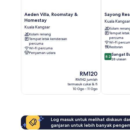
Aeden
Sayong
Aeden Villa, Roomstay &
Sayong Res
Villa,
Resort
Homestay
Kuala Kangsar
Roomstay
Kuala
Kuala Kangsar
Kolam renan
&
Kangsar
Tempat letak
Homestay
Kolam renang
percuma
Tempat letak kenderaan
Kuala
Wi-Fi percu
percuma
Kangsar
Restoran
Wi-Fi percuma
Penyaman udara
8.2
Sangat B
8.2
daripada
28 ulasan
10,
Sangat
Harga
RM120
Baik,
ialah
RM142 jumlah
28
RM120
termasuk cukai & fi
ulasan
10 Ogo - 11 Ogo
Log masuk untuk melihat diskaun da
ganjaran untuk lebih banyak penge