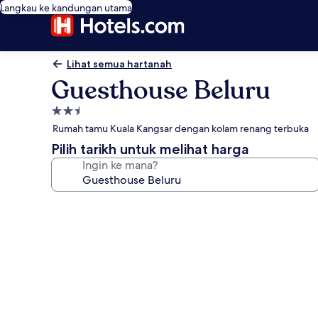
Langkau ke kandungan utama
Lihat semua hartanah
Guesthouse Beluru
Hartanah
2.5
Rumah tamu Kuala Kangsar dengan kolam renang terbuka
bintang
Pilih tarikh untuk melihat harga
Ingin ke mana?
Galeri
foto
untuk
Guesthouse
Beluru