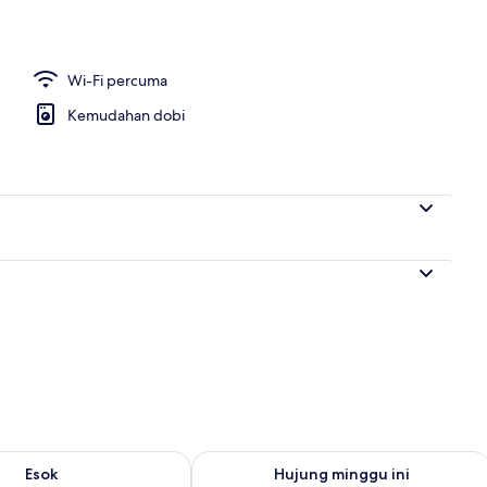
n udara
Wi-Fi percuma
Kemudahan dobi
ediaan untuk esok Ogo 7 - Ogo 8
Semak ketersediaan untuk hujung min
Esok
Hujung minggu ini