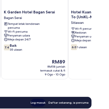
K
Hotel
K Garden Hotel Bagan Serai
Hotel Kuang Hua Sit
Garden
Kuang
To (UniKL-MIMET)
Bagan Serai
Hotel
Hua
Sitiawan
Tempat letak kenderaan
Bagan
Sitiawan
percuma
Serai
Near
Wi-Fi percuma
Wi-Fi percuma
Restoran
Bagan
To
Penyaman udara
Penyaman udara
Serai
(UniKL-
Meja depan 24/7
Meja depan 24/7
MIMET)
7.4
Baik
6.0
Sitiawan
6.0
1 ulasan
7.4
daripada
35 ulasan
daripada
10,
10,
Baik,
1
Harga
RM89
35
ulasan
ialah
RM118 jumlah
ulasan
RM89
termasuk cukai & fi
t
9 Ogo - 10 Ogo
Log masuk
Daftar sekarang, ia percuma