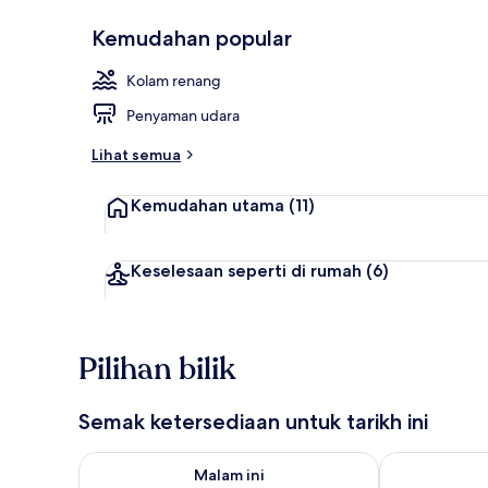
Kemudahan popular
Pemandanga
Kolam renang
Penyaman udara
Lihat semua
Kemudahan utama
(11)
Keselesaan seperti di rumah
(6)
Pilihan bilik
Semak ketersediaan untuk tarikh ini
Semak ketersediaan untuk malam ini Ogo 6 - Ogo 7
Semak keters
Malam ini