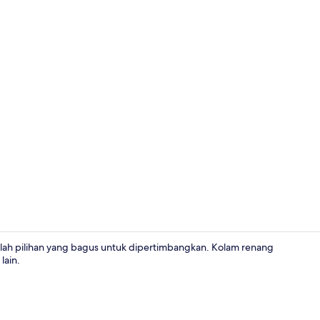
Gebar bulu k
lah pilihan yang bagus untuk dipertimbangkan. Kolam renang
lain.
Halaman da