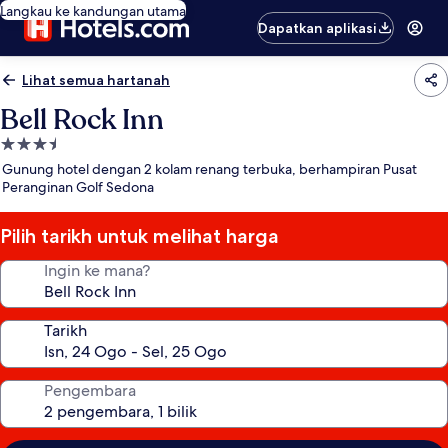
Langkau ke kandungan utama
Dapatkan aplikasi
Lihat semua hartanah
Bell Rock Inn
Hartanah
3.5
Gunung hotel dengan 2 kolam renang terbuka, berhampiran Pusat
bintang
Peranginan Golf Sedona
Pilih tarikh untuk melihat harga
Ingin ke mana?
Tarikh
Pengembara