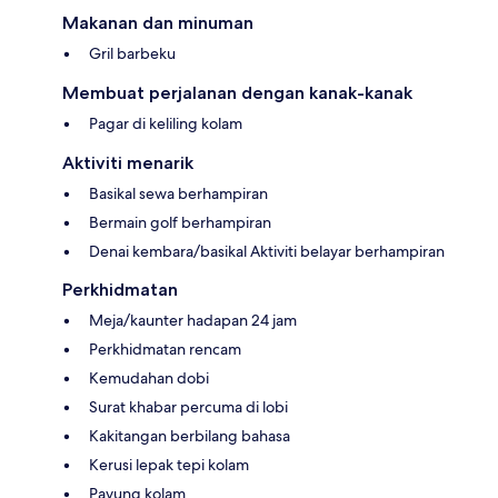
Makanan dan minuman
Gril barbeku
Membuat perjalanan dengan kanak-kanak
Pagar di keliling kolam
Aktiviti menarik
Basikal sewa berhampiran
Bermain golf berhampiran
Denai kembara/basikal Aktiviti belayar berhampiran
Perkhidmatan
Meja/kaunter hadapan 24 jam
Perkhidmatan rencam
Kemudahan dobi
Surat khabar percuma di lobi
Kakitangan berbilang bahasa
Kerusi lepak tepi kolam
Payung kolam