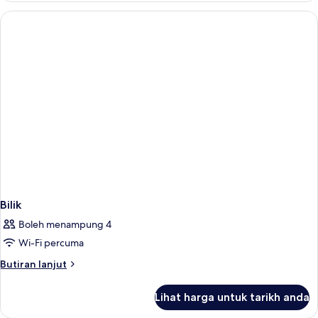
Bilik
Boleh menampung 4
Wi-Fi percuma
Butiran
Butiran lanjut
selanjutnya
untuk
Lihat harga untuk tarikh anda
Bilik