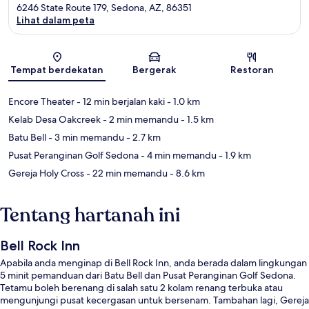
6246 State Route 179, Sedona, AZ, 86351
Lihat dalam peta
Peta
Tempat berdekatan
Bergerak
Restoran
Encore Theater
- 12 min berjalan kaki
- 1.0 km
Kelab Desa Oakcreek
- 2 min memandu
- 1.5 km
Batu Bell
- 3 min memandu
- 2.7 km
Pusat Peranginan Golf Sedona
- 4 min memandu
- 1.9 km
Gereja Holy Cross
- 22 min memandu
- 8.6 km
Tentang hartanah ini
Bell Rock Inn
Apabila anda menginap di Bell Rock Inn, anda berada dalam lingkungan
5 minit pemanduan dari Batu Bell dan Pusat Peranginan Golf Sedona.
Tetamu boleh berenang di salah satu 2 kolam renang terbuka atau
mengunjungi pusat kecergasan untuk bersenam. Tambahan lagi, Gereja