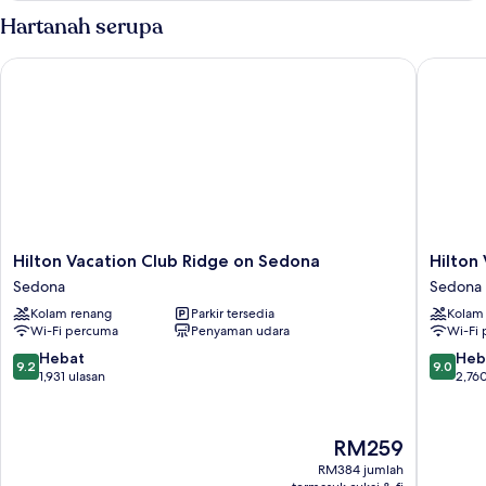
Hartanah serupa
Hilton Vacation Club Ridge on Sedona
Hilton V
Hilton
Hilton
Hilton Vacation Club Ridge on Sedona
Hilton
Vacation
Vacation
Sedona
Sedona 
Club
Club
Kolam renang
Parkir tersedia
Kolam
Ridge
Sedona
Wi-Fi percuma
Penyaman udara
Wi-Fi
on
Summit
Sedona
Sedona
9.2
9.0
Hebat
Heb
9.2
9.0
Sedona
Barat
daripada
daripad
1,931 ulasan
2,760
10,
10,
Hebat,
Hebat,
1,931
2,760
Harga
RM259
ulasan
ulasan
ialah
RM384 jumlah
RM259