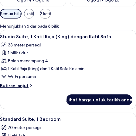
Ogo 14 - Ogo 16
Ogo 21 - Ogo 23
Penapis
Semua bilik
1 katil
2 katil
yang
tersedia
Menunjukkan 6 daripada 6 bilik
untuk
Lihat
Peti besi dalam bilik, meja, langsir/tira
7
Studio Suite, 1 Katil Raja (King) dengan Katil Sofa
bilik
semua
33 meter persegi
foto
1 bilik tidur
untuk
Studio
Boleh menampung 4
Suite,
1 Katil Raja (King) dan 1 Katil Sofa Kelamin
1
Wi-Fi percuma
Katil
Butiran
Butiran lanjut
Raja
selanjutnya
(King)
untuk
Lihat harga untuk tarikh anda
Studio
dengan
Suite,
Katil
1
Lihat
Standard Suite, 1 Bedroom | Peti besi da
Sofa
9
Katil
Standard Suite, 1 Bedroom
semua
Raja
70 meter persegi
(King)
foto
dengan
1 bilik tidur