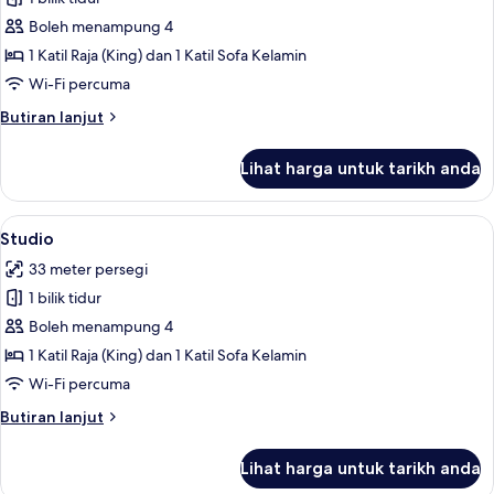
untuk
Katil
Standard
Boleh menampung 4
Sofa
Suite,
1 Katil Raja (King) dan 1 Katil Sofa Kelamin
1
Wi-Fi percuma
Bedroom
Butiran
Butiran lanjut
selanjutnya
untuk
Lihat harga untuk tarikh anda
Standard
Suite,
1
Lihat
Peti besi dalam bilik, meja, langsir/tira
7
Bedroom
Studio
semua
33 meter persegi
foto
1 bilik tidur
untuk
Studio
Boleh menampung 4
1 Katil Raja (King) dan 1 Katil Sofa Kelamin
Wi-Fi percuma
Butiran
Butiran lanjut
selanjutnya
untuk
Lihat harga untuk tarikh anda
Studio