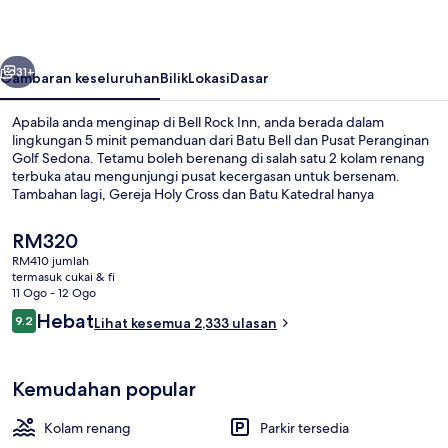
belumnya
Seterusnya
31+
Gambaran keseluruhan
Bilik
Lokasi
Dasar
Apabila anda menginap di Bell Rock Inn, anda berada dalam
lingkungan 5 minit pemanduan dari Batu Bell dan Pusat Peranginan
Golf Sedona. Tetamu boleh berenang di salah satu 2 kolam renang
terbuka atau mengunjungi pusat kecergasan untuk bersenam.
Tambahan lagi, Gereja Holy Cross dan Batu Katedral hanya
mengambil masa yang singkat untuk tiba dengan menaiki
kenderaan. Pengembara lain menyukai kolam renang dan katil yang
Harga
RM320
selesa.
semasa
RM410 jumlah
ialah
termasuk cukai & fi
Bahagian luar
RM320
11 Ogo - 12 Ogo
Ulasan
Hebat
9.2
Lihat kesemua 2,333 ulasan
9.2 daripada 10
Kemudahan popular
Kolam renang
Parkir tersedia