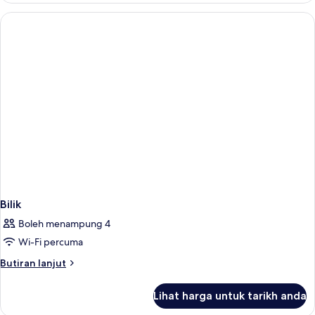
Bilik
Boleh menampung 4
Wi-Fi percuma
Butiran
Butiran lanjut
selanjutnya
untuk
Lihat harga untuk tarikh anda
Bilik