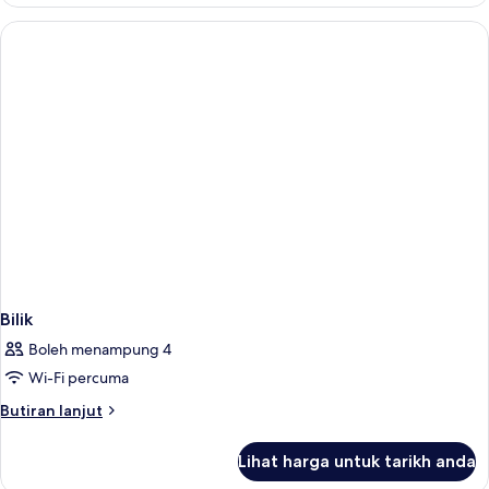
Bilik
Boleh menampung 4
Wi-Fi percuma
Butiran
Butiran lanjut
selanjutnya
untuk
Lihat harga untuk tarikh anda
Bilik