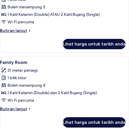
untuk
Premier
Boleh menampung 3
Room
1 Katil Kelamin (Double) ATAU 2 Katil Bujang (Single)
Wi-Fi percuma
Butiran
Butiran lanjut
selanjutnya
untuk
Lihat harga untuk tarikh anda
Premier
Room
Lihat
Family Room | Meja, Wi-fi percuma, ca
13
Family Room
semua
31 meter persegi
foto
1 bilik tidur
untuk
Family
Boleh menampung 4
Room
1 Katil Kelamin (Double) dan 2 Katil Bujang (Single)
Wi-Fi percuma
Butiran
Butiran lanjut
selanjutnya
untuk
Lihat harga untuk tarikh anda
Family