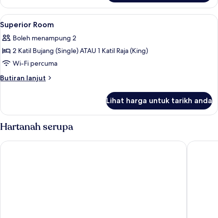
Room
Lihat
Meja, Wi-fi percuma, cadar katil
6
Superior Room
semua
Boleh menampung 2
foto
2 Katil Bujang (Single) ATAU 1 Katil Raja (King)
untuk
Superior
Wi-Fi percuma
Room
Butiran
Butiran lanjut
selanjutnya
untuk
Lihat harga untuk tarikh anda
Superior
Room
Hartanah serupa
Pacific Express Hotel Central Market
BRYQs Ho