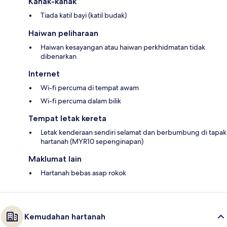
Kanak-kanak
Tiada katil bayi (katil budak)
Haiwan peliharaan
Haiwan kesayangan atau haiwan perkhidmatan tidak
dibenarkan
Internet
Wi-fi percuma di tempat awam
Wi-fi percuma dalam bilik
Tempat letak kereta
Letak kenderaan sendiri selamat dan berbumbung di tapak
hartanah (MYR10 sepenginapan)
Maklumat lain
Hartanah bebas asap rokok
Kemudahan hartanah