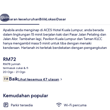
Lumpur
belumnya
Seterusnya
37+
Gambaran keseluruhan
Bilik
Lokasi
Dasar
Apabila anda menginap di ACES Hotel Kuala Lumpur, anda berada
dalam lingkungan 15 minit berjalan kaki dari Pasar Jalan Petaling dan
Jalan Alor. Tambahan lagi, Pavilion Kuala Lumpur dan Taman KLCC
hanya mengambil masa 5 minit untuk tiba dengan menaiki
kenderaan. Hartanah ini terletak berdekatan dengan pengangkutan
awam: jarak Stesen LRT Plaza Rakyat ialah 11 minit dan Stesen
Monorel Maharajalela ialah 12 minit.
Harga
RM72
semasa
RM78 jumlah
ialah
termasuk cukai & fi
Family Room | Meja, Wi-fi percuma, ca
RM72
20 Ogo - 21 Ogo
Ulasan
Baik
7.8
Lihat kesemua 47 ulasan
7.8 daripada 10
Kemudahan popular
Parkir tersedia
Wi-Fi percuma