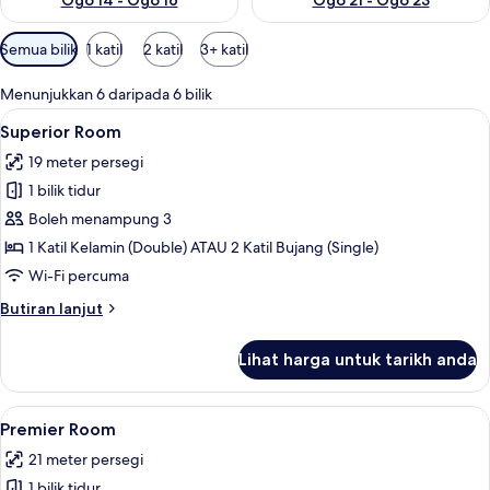
Ogo 14 - Ogo 16
Ogo 21 - Ogo 23
Penapis
Semua bilik
1 katil
2 katil
3+ katil
yang
tersedia
Menunjukkan 6 daripada 6 bilik
untuk
Lihat
Meja, Wi-fi percuma, cadar katil
9
Superior Room
bilik
semua
19 meter persegi
foto
1 bilik tidur
untuk
Superior
Boleh menampung 3
Room
1 Katil Kelamin (Double) ATAU 2 Katil Bujang (Single)
Wi-Fi percuma
Butiran
Butiran lanjut
selanjutnya
untuk
Lihat harga untuk tarikh anda
Superior
Room
Lihat
Meja, Wi-fi percuma, cadar katil
8
Premier Room
semua
21 meter persegi
foto
1 bilik tidur