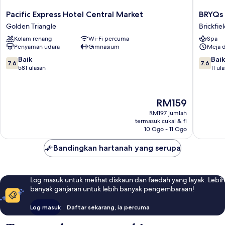
Pacific
BRYQs
Pacific Express Hotel Central Market
BRYQs 
Express
Hotel
Golden Triangle
Brickfie
Hotel
Kuala
Kolam renang
Wi-Fi percuma
Spa
Central
Lumpur
Penyaman udara
Gimnasium
Meja 
Market
Brickfie
Golden
7.6
7.6
Baik
Baik
7.6
7.6
Triangle
daripada
daripad
581 ulasan
11 ul
10,
10,
Baik,
Baik,
581
11
Harga
RM159
ulasan
ulasan
ialah
RM197 jumlah
RM159
termasuk cukai & fi
10 Ogo - 11 Ogo
Bandingkan hartanah yang serupa
Log masuk untuk melihat diskaun dan faedah yang layak. Lebih
banyak ganjaran untuk lebih banyak pengembaraan!
Log masuk
Daftar sekarang, ia percuma