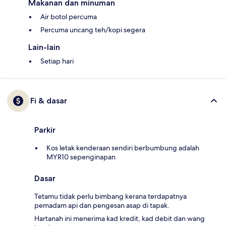
Makanan dan minuman
Air botol percuma
Percuma uncang teh/kopi segera
Lain-lain
Setiap hari
Fi & dasar
Parkir
Kos letak kenderaan sendiri berbumbung adalah
MYR10 sepenginapan
Dasar
Tetamu tidak perlu bimbang kerana terdapatnya
pemadam api dan pengesan asap di tapak.
Hartanah ini menerima kad kredit, kad debit dan wang