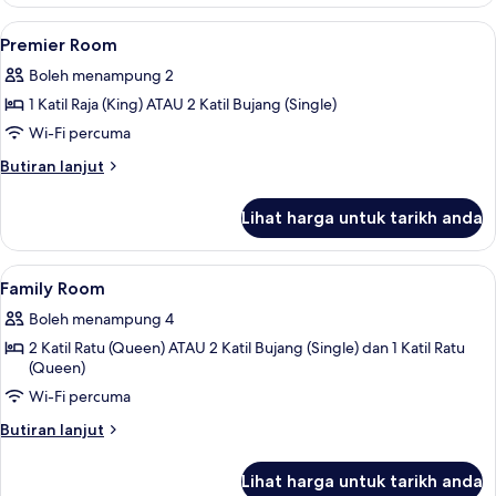
Room
Lihat
Meja, Wi-fi percuma, cadar katil
5
Premier Room
semua
Boleh menampung 2
foto
1 Katil Raja (King) ATAU 2 Katil Bujang (Single)
untuk
Premier
Wi-Fi percuma
Room
Butiran
Butiran lanjut
selanjutnya
untuk
Lihat harga untuk tarikh anda
Premier
Room
Lihat
Meja, Wi-fi percuma, cadar katil
6
Family Room
semua
Boleh menampung 4
foto
2 Katil Ratu (Queen) ATAU 2 Katil Bujang (Single) dan 1 Katil Ratu
untuk
(Queen)
Family
Wi-Fi percuma
Room
Butiran
Butiran lanjut
selanjutnya
untuk
Lihat harga untuk tarikh anda
Family