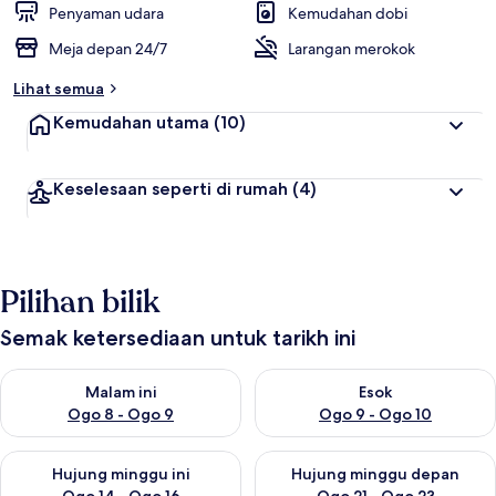
Penyaman udara
Kemudahan dobi
Meja depan 24/7
Larangan merokok
Lihat semua
Kemudahan utama
(10)
Keselesaan seperti di rumah
(4)
Pilihan bilik
Semak ketersediaan untuk tarikh ini
Semak ketersediaan untuk malam ini Ogo 8 - Ogo 9
Semak ketersediaan untuk es
Malam ini
Esok
Ogo 8 - Ogo 9
Ogo 9 - Ogo 10
Semak ketersediaan untuk hujung minggu ini Ogo 14 - Ogo 16
Semak ketersediaan untuk hu
Hujung minggu ini
Hujung minggu depan