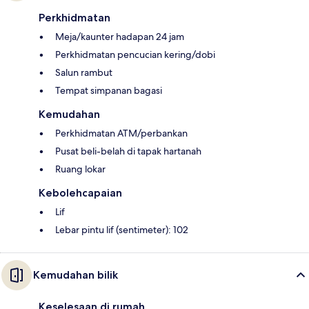
Perkhidmatan
Meja/kaunter hadapan 24 jam
Perkhidmatan pencucian kering/dobi
Salun rambut
Tempat simpanan bagasi
Kemudahan
Perkhidmatan ATM/perbankan
Pusat beli-belah di tapak hartanah
Ruang lokar
Kebolehcapaian
Lif
Lebar pintu lif (sentimeter): 102
Kemudahan bilik
Keselesaan di rumah