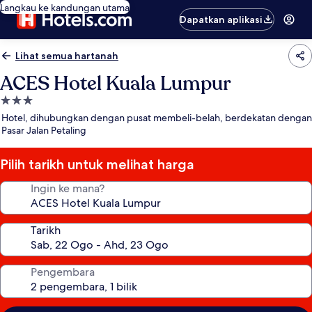
Langkau ke kandungan utama
Dapatkan aplikasi
Lihat semua hartanah
ACES Hotel Kuala Lumpur
Hartanah
3.0
Hotel, dihubungkan dengan pusat membeli-belah, berdekatan dengan
bintang
Pasar Jalan Petaling
Pilih tarikh untuk melihat harga
Ingin ke mana?
Tarikh
Pengembara