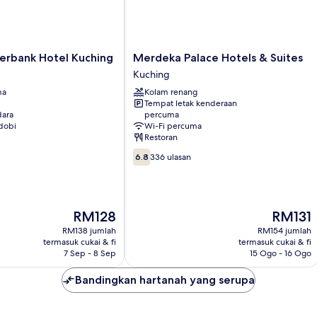
Merdeka
verbank Hotel Kuching
Merdeka Palace Hotels & Suites
Palace
Kuching
Hotels
ma
Kolam renang
&
Tempat letak kenderaan
Suites
ara
percuma
Kuching
dobi
Wi-Fi percuma
Restoran
6.8
6.8
336 ulasan
daripada
10,
336
ulasan
Harga
Harga
RM128
RM131
ialah
ialah
RM138 jumlah
RM154 jumlah
RM128
RM131
termasuk cukai & fi
termasuk cukai & fi
7 Sep - 8 Sep
15 Ogo - 16 Ogo
Bandingkan hartanah yang serupa