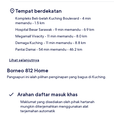
Tempat berdekatan
Kompleks Beli-belah Kuching Boulevard
- 4 min
memandu
- 1.5 km
Hospital Besar Sarawak
- 9 min memandu
- 6.9 km
Pet
Megamall Vivacity
- 11 min memandu
- 8.0 km
Demaga Kuching
- 11 min memandu
- 8.8 km
Pantai Damai
- 54 min memandu
- 46.2 km
Lihat selanjutnya
Borneo 812 Home
Pangsapuri ini ialah pilihan penginapan yang bagus di Kuching.
Arahan daftar masuk khas
Maklumat yang disediakan oleh pihak hartanah
mungkin diterjemahkan menggunakan alat
terjemahan automatik