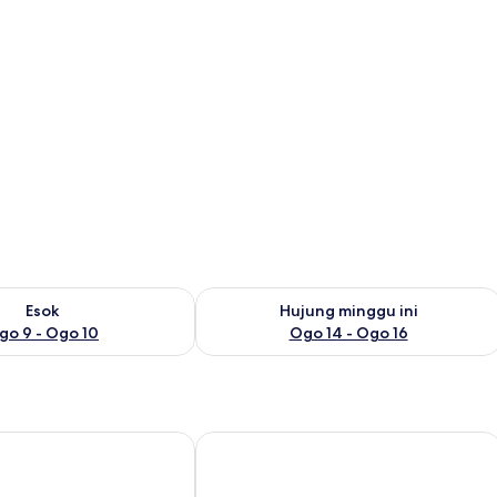
ediaan untuk esok Ogo 9 - Ogo 10
Semak ketersediaan untuk hujung min
Esok
Hujung minggu ini
go 9 - Ogo 10
Ogo 14 - Ogo 16
rbank Hotel Kuching
Merdeka Palace Hotels & Suites