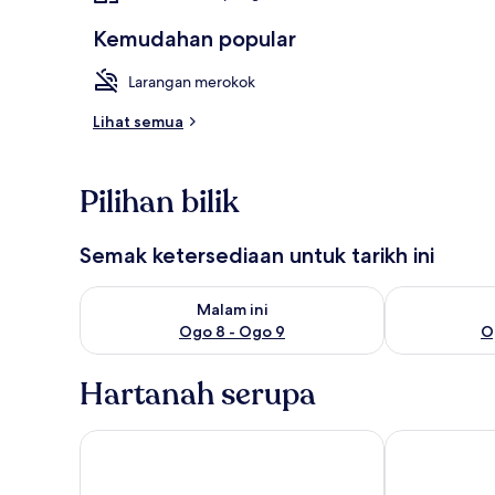
Kemudahan popular
Larangan merokok
Lihat semua
Pilihan bilik
Semak ketersediaan untuk tarikh ini
Semak ketersediaan untuk malam ini Ogo 8 - Ogo 9
Semak keters
Malam ini
Ogo 8 - Ogo 9
O
Hartanah serupa
The Marian Boutique Lodging House
Imperial Rive