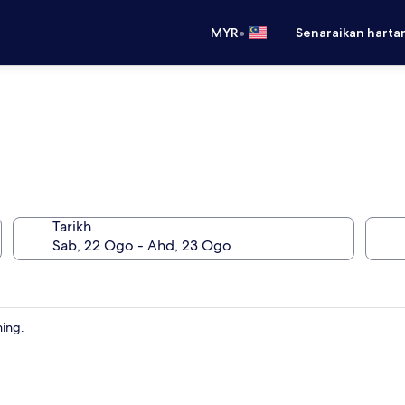
•
MYR
Senaraikan harta
Tarikh
hing.