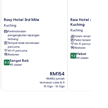
Roxy
Raia
Roxy Hotel 3rd Mile
Raia Hotel & Conven
Hotel
Hotel
Kuching
Kuching
3rd
&
Kuching
Perkhidmatan
Mile
Convention
pengangkutan lapangan
Kuching
Centre
Kolam renang
terbang
Parkir tersedia
Kuching
Tempat letak kenderaan
Wi-Fi percuma
Kuching
percuma
Restoran
Wi-Fi percuma
9.2
Hebat
Restoran
9.2
daripada
24 ulasan
8.2
Sangat Baik
10,
8.2
daripada
45 ulasan
Hebat,
10,
24
Harga
RM154
Sangat
ulasan
ialah
Baik,
RM182 jumlah
RM154
45
termasuk cukai & fi
t
ulasan
15 Ogo - 16 Ogo