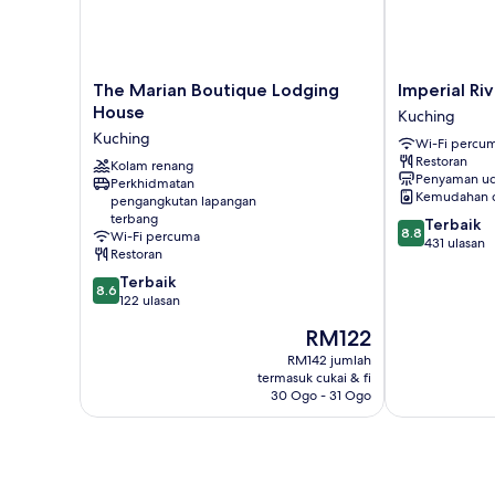
The
Imperial
The Marian Boutique Lodging
Imperial Ri
Marian
Riverbank
House
Kuching
Boutique
Hotel
Kuching
Wi-Fi percu
Lodging
Kuching
Restoran
House
Kolam renang
Kuching
Penyaman ud
Perkhidmatan
Kuching
Kemudahan 
pengangkutan lapangan
terbang
8.8
Terbaik
8.8
Wi-Fi percuma
daripada
431 ulasan
Restoran
10,
8.6
Terbaik
Terbaik,
8.6
daripada
122 ulasan
431
10,
ulasan
Harga
RM122
Terbaik,
ialah
122
RM142 jumlah
RM122
termasuk cukai & fi
ulasan
30 Ogo - 31 Ogo