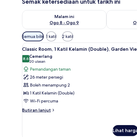
Semak ketersediaan untuk tarikh ini
Semak ketersediaan untuk malam ini Ogo 8 - Ogo 9
Semak keters
Malam ini
Ogo 8 - Ogo 9
O
Penapis
Semua bilik
1 katil
2 katil
yang
Lihat
Classic Room, 1 Katil Kelamin (
tersedia
12
Classic Room, 1 Katil Kelamin (Double), Garden Vi
semua
untuk
Cemerlang
foto
8.6
bilik
8.6 daripada 10
(20
20 ulasan
untuk
ulasan)
Pemandangan taman
Classic
26 meter persegi
Room,
Boleh menampung 2
1
1 Katil Kelamin (Double)
Katil
Wi-Fi percuma
Kelamin
(Double),
Butiran
Butiran lanjut
Garden
selanjutnya
untuk
View
Classic
Lihat harg
Room,