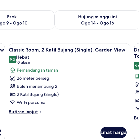
ediaan untuk esok Ogo 9 - Ogo 10
Semak ketersediaan untuk hujung min
Esok
Hujung minggu ini
go 9 - Ogo 10
Ogo 14 - Ogo 16
Double), Garden View | Peralatan tempat tidur premium, peti besi dalam bilik,
Lihat
Classic Room, 2 Katil Bujang (Single),
L
8
ew
Classic Room, 2 Katil Bujang (Single), Garden View
De
semua
s
T
Hebat
foto
9.0
f
9.0 daripada 10
(10
10 ulasan
9.
untuk
u
ulasan)
Pemandangan taman
Classic
D
26 meter persegi
Room,
R
Boleh menampung 2
2
1
2 Katil Bujang (Single)
Katil
Ka
Wi-Fi percuma
Bujang
R
(Single),
(K
Butiran
Butiran lanjut
Garden
selanjutnya
B
Bu
Bu
untuk
se
View
(E
Classic
un
T
a
Lihat harga
Room,
De