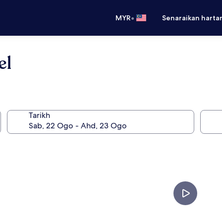
•
MYR
Senaraikan harta
el
Tarikh