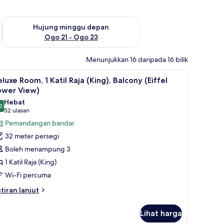
ggu ini Ogo 14 - Ogo 16
Semak ketersediaan untuk hujung minggu depan Ogo 21 - O
Hujung minggu depan
Ogo 21 - Ogo 23
Menunjukkan 16 daripada 16 bilik
 meja
 Garden View | Peralatan tempat tidur premium, peti besi dalam bilik, meja
ihat
Deluxe Room, 1 Katil Raja (King), Balcony (Eiff
7
luxe Room, 1 Katil Raja (King), Balcony (Eiffel
emua
ower View)
oto
Hebat
0
ntuk
9.0 daripada 10
(52
52 ulasan
eluxe
ulasan)
Pemandangan bandar
oom,
32 meter persegi
Boleh menampung 3
til
1 Katil Raja (King)
aja
Wi-Fi percuma
ing),
alcony
tiran
tiran lanjut
lanjutnya
iffel
tuk
ower
Lihat harga
luxe