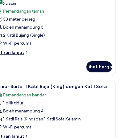
til
0
ntuk
9.0 daripada 10
(6
6 ulasan
fa,
assic
ulasan)
Pemandangan taman
lcony
oom,
iffel
33 meter persegi
ower
Boleh menampung 3
ew)
til
2 Katil Bujang (Single)
ujang
Wi-Fi percuma
ingle),
alcony,
tiran
tiran lanjut
lanjutnya
arden
tuk
iew
Lihat harga
assic
om,
esi dalam bilik, meja
ihat
Junior Suite, 1 Katil Raja (King) dengan Katil 
8
til
nior Suite, 1 Katil Raja (King) dengan Katil Sofa
emua
jang
Pemandangan bandar
ingle),
oto
lcony,
1 bilik tidur
ntuk
arden
unior
Boleh menampung 4
ew
ite,
1 Katil Raja (King) dan 1 Katil Sofa Kelamin
Wi-Fi percuma
til
tiran
tiran lanjut