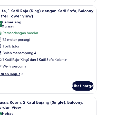
iew)
om,
ur premium, peti besi dalam bilik, meja
n Katil Sofa | Peralatan tempat tidur premium, peti besi dalam bilik, meja
ihat
Pemandangan dari bilik
4
til
ite, 1 Katil Raja (King) dengan Katil Sofa, Balcony
emua
ja
iffel Tower View)
ing),
oto
Cemerlang
lcony
8
ntuk
8.8 daripada 10
(11
11 ulasan
iffel
ite,
ulasan)
Pemandangan bandar
ower
ew)
72 meter persegi
til
1 bilik tidur
aja
Boleh menampung 4
King)
1 Katil Raja (King) dan 1 Katil Sofa Kelamin
engan
Wi-Fi percuma
til
ofa,
tiran
tiran lanjut
alcony
lanjutnya
tuk
iffel
Lihat harga
ite,
ower
iew)
til
ony, Garden View | Peralatan tempat tidur premium, peti besi dalam bilik, meja
ihat
Classic Room, 2 Katil Bujang (Single), Balcony
3
ja
assic Room, 2 Katil Bujang (Single), Balcony,
emua
ing)
arden View
engan
oto
Hebat