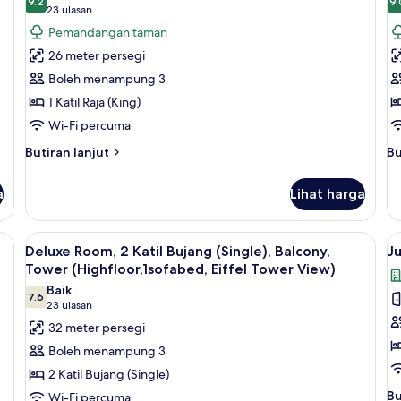
Ka
9.2
9.
untuk
u
9.2 daripada 10
(23
23 ulasan
Sofa
So
Classic
Cl
ulasan)
Pemandangan taman
Ba
Room,
R
(E
26 meter persegi
T
1
2
Boleh menampung 3
Vi
Katil
Ka
1 Katil Raja (King)
Raja
B
Wi-Fi percuma
(King),
(S
Balcony,
B
Butiran
Bu
Butiran lanjut
Bu
selanjutnya
se
Garden
G
untuk
un
View
V
a
Lihat harga
Classic
Cl
Room,
Ro
1
2
Lihat
Peralatan tempat tidur premium, peti b
L
5
Katil
Ka
Deluxe Room, 2 Katil Bujang (Single), Balcony,
Ju
semua
s
Raja
Bu
Tower (Highfloor,1sofabed, Eiffel Tower View)
(King),
foto
(S
f
Baik
Balcony,
Ba
7.6
untuk
u
7.6 daripada 10
(23
23 ulasan
Garden
G
Deluxe
J
ulasan)
32 meter persegi
View
Vi
Room,
Su
Boleh menampung 3
2
1
2 Katil Bujang (Single)
Katil
Ka
Bu
Bu
Wi-Fi percuma