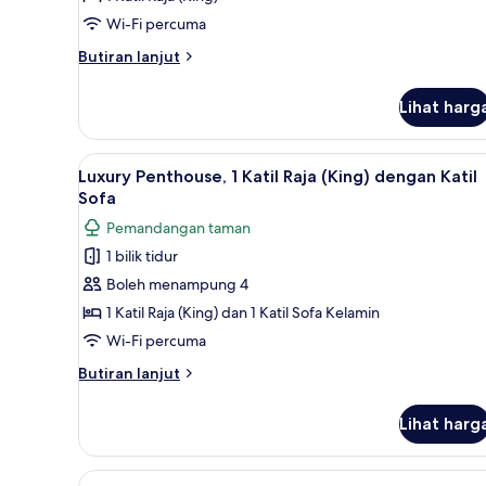
Raja
Wi-Fi percuma
(King),
Balcony,
Butiran
Butiran lanjut
selanjutnya
Tower
untuk
(HighFloor,
Lihat harg
Deluxe
Eiffel
Room,
Tower
1
Lihat
Luxury Penthouse, 1 Katil Raja 
7
Katil
Luxury Penthouse, 1 Katil Raja (King) dengan Katil
View)
semua
Raja
Sofa
(King),
foto
Pemandangan taman
Balcony,
untuk
Tower
1 bilik tidur
Luxury
(HighFloor,
Boleh menampung 4
Penthouse,
Eiffel
Tower
1
1 Katil Raja (King) dan 1 Katil Sofa Kelamin
View)
Katil
Wi-Fi percuma
Raja
Butiran
Butiran lanjut
(King)
selanjutnya
dengan
untuk
Lihat harg
Luxury
Katil
Penthouse,
Sofa
1
Lihat
Superior Room, 1 Katil Ratu (Q