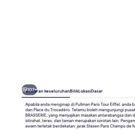
Eiffel
107+
Gambaran keseluruhan
Bilik
Lokasi
Dasar
Apabila anda menginap di Pullman Paris Tour Eiffel, anda b
dan Place du Trocadéro. Tetamu boleh mengunjungi pusa
BRASSERIE, yang menyajikan masakan antarabangsa dan d
istirahat, teres, dan taman merupakan sorotan lain. Peng
awam terletak berdekatan: jarak Stesen Paris Champs de Mar