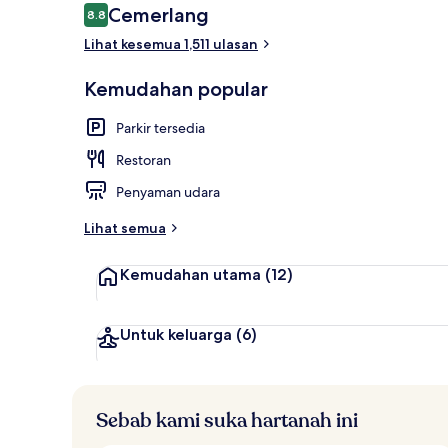
Ulasan
Cemerlang
8.8
8.8 daripada 10
Lihat kesemua 1,511 ulasan
Deluxe Room, 
Kemudahan popular
Parkir tersedia
Restoran
Penyaman udara
Lihat semua
Kemudahan utama
(12)
Untuk keluarga
(6)
Sebab kami suka hartanah ini