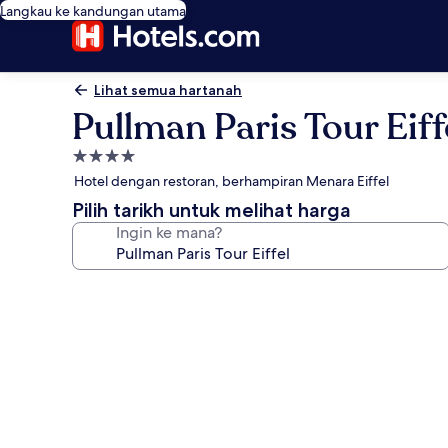
Langkau ke kandungan utama
Lihat semua hartanah
Pullman Paris Tour Eiff
Hartanah
4.0
Hotel dengan restoran, berhampiran Menara Eiffel
bintang
Pilih tarikh untuk melihat harga
Ingin ke mana?
Galeri
foto
untuk
Pullman
Paris
Tour