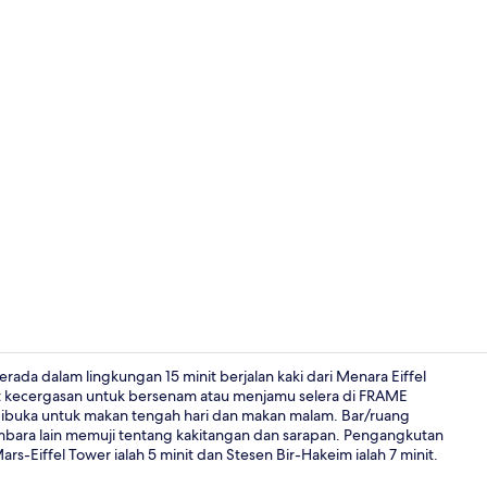
Video harta
erada dalam lingkungan 15 minit berjalan kaki dari Menara Eiffel
t kecergasan untuk bersenam atau menjamu selera di FRAME
ibuka untuk makan tengah hari dan makan malam. Bar/ruang
Superior Roo
embara lain memuji tentang kakitangan dan sarapan. Pengangkutan
s-Eiffel Tower ialah 5 minit dan Stesen Bir-Hakeim ialah 7 minit.