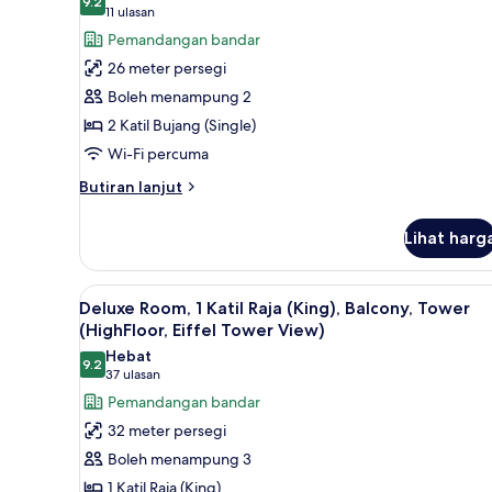
9.2
untuk
9.2 daripada 10
twin
(11
11 ulasan
and
Superior
ulasan)
Pemandangan bandar
sofabed,
Room,
26 meter persegi
Eiffel
2
Tower
Boleh menampung 2
Katil
View)
2 Katil Bujang (Single)
Bujang
Wi-Fi percuma
(Single)
(High
Butiran
Butiran lanjut
selanjutnya
Floor,
untuk
Eiffel
Lihat harg
Superior
Tower
Room,
View)
2
Lihat
Pemandangan dari bilik
4
Katil
Deluxe Room, 1 Katil Raja (King), Balcony, Tower
semua
Bujang
(HighFloor, Eiffel Tower View)
(Single)
foto
Hebat
(High
9.2
untuk
9.2 daripada 10
(37
37 ulasan
Floor,
Deluxe
ulasan)
Pemandangan bandar
Eiffel
Room,
Tower
32 meter persegi
View)
1
Boleh menampung 3
Katil
1 Katil Raja (King)