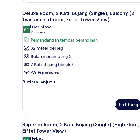
1
Katil
Lihat
Deluxe Room, 2 Katil Bujang (Si
Kelamin
5
Deluxe Room, 2 Katil Bujang (Single), Balcony (2
semua
(Double),
twin and sofabed, Eiffel Tower View)
Garden
foto
Luar biasa
View
9.4
untuk
9.4 daripada 10
(13
13 ulasan
Deluxe
ulasan)
Pemandangan tempat peranginan
Room,
32 meter persegi
2
Boleh menampung 3
Katil
2 Katil Bujang (Single)
Bujang
Wi-Fi percuma
(Single),
Balcony
Butiran
Butiran lanjut
selanjutnya
(2
untuk
twin
Deluxe
and
Room,
Lihat harg
sofabed,
2
Katil
Eiffel
Lihat
Peralatan tempat tidur premium
Bujang
4
Tower
Superior Room, 2 Katil Bujang (Single) (High Floor,
(Single),
semua
Eiffel Tower View)
View)
Balcony
foto
(2
Hebat