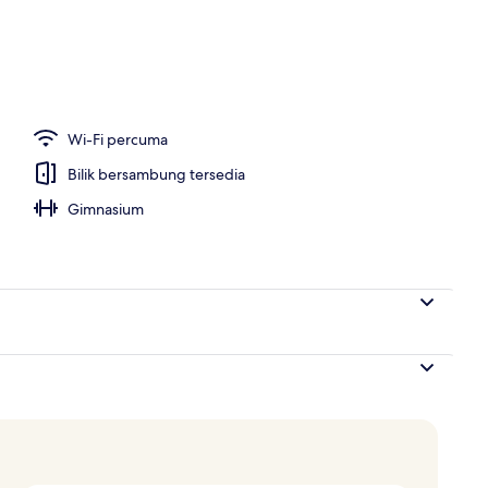
2 Katil Bujang (Single), Balcony, Tower (Highfloor,1sofabed, Eiffel Tower View
Wi-Fi percuma
Bilik bersambung tersedia
Gimnasium