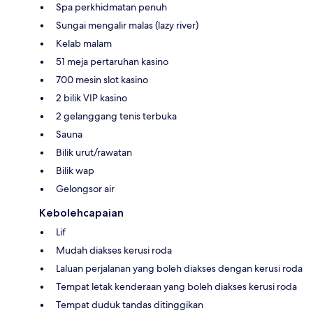
Spa perkhidmatan penuh
Sungai mengalir malas (lazy river)
Kelab malam
51 meja pertaruhan kasino
700 mesin slot kasino
2 bilik VIP kasino
2 gelanggang tenis terbuka
Sauna
Bilik urut/rawatan
Bilik wap
Gelongsor air
Kebolehcapaian
Lif
Mudah diakses kerusi roda
Laluan perjalanan yang boleh diakses dengan kerusi roda
Tempat letak kenderaan yang boleh diakses kerusi roda
Tempat duduk tandas ditinggikan