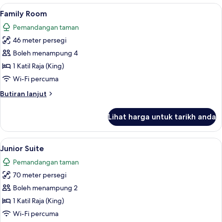
Lihat
Family Room | Bar mini, peti besi dalam 
4
Family Room
semua
Pemandangan taman
foto
46 meter persegi
untuk
Family
Boleh menampung 4
Room
1 Katil Raja (King)
Wi-Fi percuma
Butiran
Butiran lanjut
selanjutnya
untuk
Lihat harga untuk tarikh anda
Family
Room
Lihat
Junior Suite | Bar mini, peti besi dalam 
4
Junior Suite
semua
Pemandangan taman
foto
70 meter persegi
untuk
Junior
Boleh menampung 2
Suite
1 Katil Raja (King)
Wi-Fi percuma