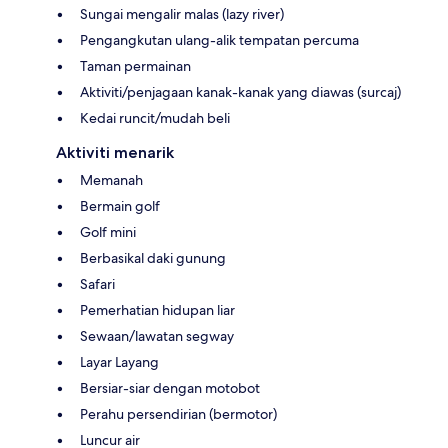
Sungai mengalir malas (lazy river)
Pengangkutan ulang-alik tempatan percuma
Taman permainan
Aktiviti/penjagaan kanak-kanak yang diawas (surcaj)
Kedai runcit/mudah beli
Aktiviti menarik
Memanah
Bermain golf
Golf mini
Berbasikal daki gunung
Safari
Pemerhatian hidupan liar
Sewaan/lawatan segway
Layar Layang
Bersiar-siar dengan motobot
Perahu persendirian (bermotor)
Luncur air