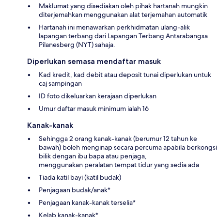
Maklumat yang disediakan oleh pihak hartanah mungkin
diterjemahkan menggunakan alat terjemahan automatik
Hartanah ini menawarkan perkhidmatan ulang-alik
lapangan terbang dari Lapangan Terbang Antarabangsa
Pilanesberg (NYT) sahaja.
Diperlukan semasa mendaftar masuk
Kad kredit, kad debit atau deposit tunai diperlukan untuk
caj sampingan
ID foto dikeluarkan kerajaan diperlukan
Umur daftar masuk minimum ialah 16
Kanak-kanak
Sehingga 2 orang kanak-kanak (berumur 12 tahun ke
bawah) boleh menginap secara percuma apabila berkongsi
bilik dengan ibu bapa atau penjaga,
menggunakan peralatan tempat tidur yang sedia ada
Tiada katil bayi (katil budak)
Penjagaan budak/anak*
Penjagaan kanak-kanak terselia*
Kelab kanak-kanak*