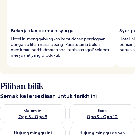
Bekerja dan bermain syurga
Syurga
Hotel ini menggabungkan kemudahan perniagaan
Hotel i
dengan pilihan masa lapang. Para tetamu boleh
pemain 
menikmati perkhidmatan spa, tenis atau golf selepas
penuh a
mesyuarat yang produktif.
Pilihan bilik
Semak ketersediaan untuk tarikh ini
Semak ketersediaan untuk malam ini Ogo 8 - Ogo 9
Semak ketersediaan untuk es
Malam ini
Esok
Ogo 8 - Ogo 9
Ogo 9 - Ogo 10
Semak ketersediaan untuk hujung minggu ini Ogo 14 - Ogo 16
Semak ketersediaan untuk hu
Hujung minggu ini
Hujung minggu depan