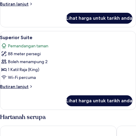
Butiran
Butiran lanjut
selanjutnya
untuk
Lihat harga untuk tarikh anda
Junior
Suite
Lihat
Superior Suite | Bar mini, peti besi dala
4
Superior Suite
semua
Pemandangan taman
foto
88 meter persegi
untuk
Superior
Boleh menampung 2
Suite
1 Katil Raja (King)
Wi-Fi percuma
Butiran
Butiran lanjut
selanjutnya
untuk
Lihat harga untuk tarikh anda
Superior
Suite
Hartanah serupa
The Cabanas Hotel at Sun City Resort
The Casc