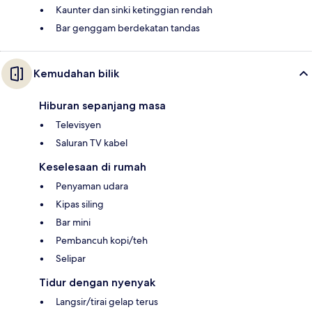
Kaunter dan sinki ketinggian rendah
Bar genggam berdekatan tandas
Kemudahan bilik
Hiburan sepanjang masa
Televisyen
Saluran TV kabel
Keselesaan di rumah
Penyaman udara
Kipas siling
Bar mini
Pembancuh kopi/teh
Selipar
Tidur dengan nyenyak
Langsir/tirai gelap terus