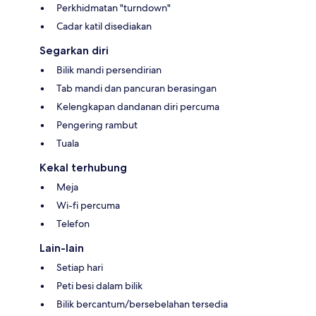
Perkhidmatan "turndown"
Cadar katil disediakan
Segarkan diri
Bilik mandi persendirian
Tab mandi dan pancuran berasingan
Kelengkapan dandanan diri percuma
Pengering rambut
Tuala
Kekal terhubung
Meja
Wi-fi percuma
Telefon
Lain-lain
Setiap hari
Peti besi dalam bilik
Bilik bercantum/bersebelahan tersedia