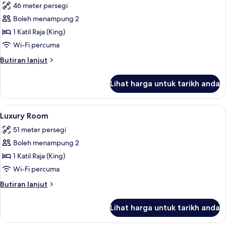
46 meter persegi
untuk
Luxury
Boleh menampung 2
Room
1 Katil Raja (King)
Wi-Fi percuma
Butiran
Butiran lanjut
selanjutnya
untuk
Lihat harga untuk tarikh anda
Luxury
Room
Lihat
Luxury Room | Bar mini, peti besi dalam 
3
Luxury Room
semua
51 meter persegi
foto
Boleh menampung 2
untuk
Luxury
1 Katil Raja (King)
Room
Wi-Fi percuma
Butiran
Butiran lanjut
selanjutnya
untuk
Lihat harga untuk tarikh anda
Luxury
Room