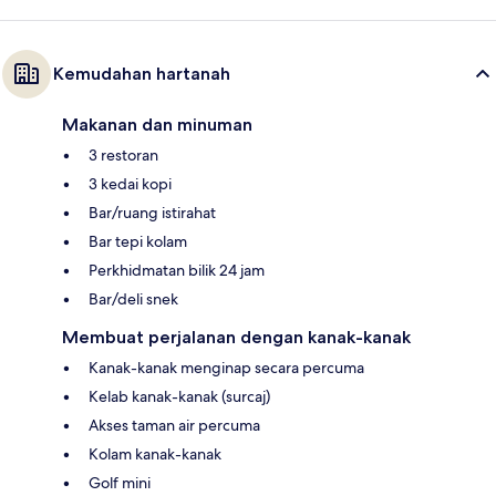
Kemudahan hartanah
Makanan dan minuman
3 restoran
3 kedai kopi
Bar/ruang istirahat
Bar tepi kolam
Perkhidmatan bilik 24 jam
Bar/deli snek
Membuat perjalanan dengan kanak-kanak
Kanak-kanak menginap secara percuma
Kelab kanak-kanak (surcaj)
Akses taman air percuma
Kolam kanak-kanak
Golf mini