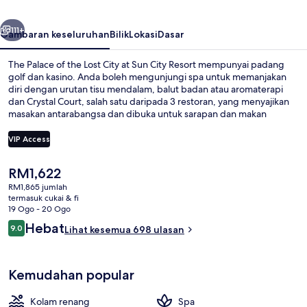
Lost
belumnya
Seterusnya
City
111+
Gambaran keseluruhan
Bilik
Lokasi
Dasar
at
The Palace of the Lost City at Sun City Resort mempunyai padang
Sun
golf dan kasino. Anda boleh mengunjungi spa untuk memanjakan
diri dengan urutan tisu mendalam, balut badan atau aromaterapi
City
dan Crystal Court, salah satu daripada 3 restoran, yang menyajikan
Resort
masakan antarabangsa dan dibuka untuk sarapan dan makan
malam. Sorotan lain di hotel mewah ini termasuk taman air percuma,
kolam renang terbuka, dan kelab malam. Pengembara lain menyukai
VIP Access
kakitangan.
Harga
RM1,622
Kawasan hartanah
semasa
RM1,865 jumlah
ialah
termasuk cukai & fi
RM1,622
19 Ogo - 20 Ogo
Ulasan
Hebat
9.0
Lihat kesemua 698 ulasan
9.0 daripada 10
Kemudahan popular
Kolam renang
Spa