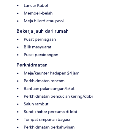
Luncur Kabel
Membeli-belah
Meja biliard atau pool
Bekerja jauh dari rumah
Pusat perniagaan
Bilik mesyuarat
Pusat persidangan
Perkhidmatan
Meja/kaunter hadapan 24 jam
Perkhidmatan rencam
Bantuan pelancongan/tiket
Perkhidmatan pencucian kering/dobi
Salun rambut
Surat khabar percuma di lobi
Tempat simpanan bagasi
Perkhidmatan perkahwinan