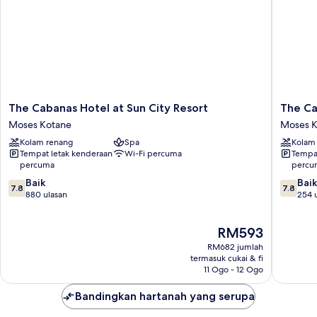
The
The
The Cabanas Hotel at Sun City Resort
The Ca
Cabanas
Cascade
Moses Kotane
Moses K
Hotel
Hotel
Kolam renang
Spa
Kolam
at
at
Tempat letak kenderaan
Wi-Fi percuma
Tempat
Sun
Sun
percuma
percu
City
City
7.8
7.8
Resort
Baik
Resort
Baik
7.8
7.8
daripada
daripad
Moses
880 ulasan
Moses
254 
10,
10,
Kotane
Kotane
Baik,
Baik,
Harga
RM593
880
254
ialah
ulasan
ulasan
RM682 jumlah
RM593
termasuk cukai & fi
11 Ogo - 12 Ogo
Bandingkan hartanah yang serupa