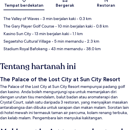
Peta
Tempat berdekatan
Bergerak
Restoran
The Valley of Waves
- 3 min berjalan kaki
- 0.3 km
The Gary Player Golf Course
- 10 min berjalan kaki
- 0.8 km
Kasino Sun City
- 13 min berjalan kaki
- 1.1 km
Segaetsho Cultural Village
- 5 min memandu
- 2.3 km
Stadium Royal Bafokeng
- 43 min memandu
- 38.0 km
Tentang hartanah ini
The Palace of the Lost City at Sun City Resort
The Palace of the Lost City at Sun City Resort mempunyai padang golf
dan kasino. Anda boleh mengunjungi spa untuk memanjakan diri
dengan urutan tisu mendalam, balut badan atau aromaterapi dan
Crystal Court, salah satu daripada 3 restoran, yang menyajikan masakan
antarabangsa dan dibuka untuk sarapan dan makan malam. Sorotan lain
di hotel mewah ini termasuk taman air percuma, kolam renang terbuka,
dan kelab malam. Pengembara lain menyukai kakitangan.