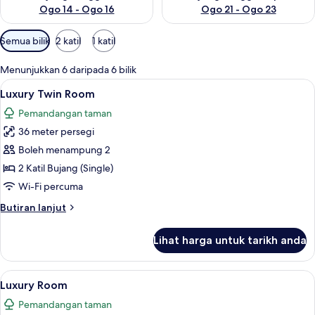
Ogo 14 - Ogo 16
Ogo 21 - Ogo 23
Penapis
Semua bilik
2 katil
1 katil
yang
tersedia
Menunjukkan 6 daripada 6 bilik
untuk
Lihat
Luxury Twin Room | Bar mini, peti besi d
3
Luxury Twin Room
bilik
semua
Pemandangan taman
foto
36 meter persegi
untuk
Luxury
Boleh menampung 2
Twin
2 Katil Bujang (Single)
Room
Wi-Fi percuma
Butiran
Butiran lanjut
selanjutnya
untuk
Lihat harga untuk tarikh anda
Luxury
Twin
Room
Lihat
Luxury Room | Bar mini, peti besi dalam 
4
Luxury Room
semua
Pemandangan taman
foto