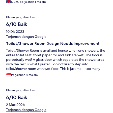
Sium, perjalanan 1 malam
Ulasan yang disahkan
6/10 Baik
10 Dis 2023
Terjemah dengan Google
Toilet/Shower Room Design Needs Improvement
Toilet /Shower Room is small and hence when one showers, the
entire toilet seat, toilet paper roll and sink are wet. The floor is
perpetually wet! A glass door which separates the shower area
with the rest is what I prefer. I do not like to step into
toilet/shower room with wet floor. This is just me....too many
pilot lights flashing (wifi modem, two aircons, peep hole and fire
Perjalanan 4 malam
alarm sensor) when lights off...difficult to get into sleep. Well
that's me!
Ulasan yang disahkan
6/10 Baik
2 Mac 2026
Terjemah dengan Google