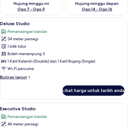
Semak ketersediaan untuk hujung minggu ini Ogo 7 - Ogo 9
Semak ketersediaan untuk hu
Hujung minggu ini
Hujung minggu depan
Ogo 7 - Ogo 9
Ogo 14 - Ogo 16
Lihat
Deluxe Studio | Meja, seterika/papan 
8
Deluxe Studio
semua
Pemandangan bandar
foto
34 meter persegi
untuk
Deluxe
1 bilik tidur
Studio
Boleh menampung 3
1 Katil Kelamin (Double) dan 1 Katil Bujang (Single)
Wi-Fi percuma
Butiran
Butiran lanjut
selanjutnya
untuk
Lihat harga untuk tarikh anda
Deluxe
Studio
Lihat
Executive Studio | Meja, seterika/papa
8
Executive Studio
semua
Pemandangan bandar
foto
46 meter persegi
untuk