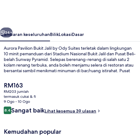
Bukit
Jalil
by
belumnya
Seterusnya
Ody
34+
Gambaran keseluruhan
Bilik
Lokasi
Dasar
Suites
Aurora Pavilion Bukit Jalil by Ody Suites terletak dalam lingkungan
10 minit pemanduan dari Stadium Nasional Bukit Jalil dan Pusat Beli-
belah Sunway Pyramid. Selepas berenang-renang di salah satu 2
kolam renang terbuka, anda boleh menjamu selera di restoran atau
bersantai sambil menikmati minuman di bar/ruang istirahat. Pusat
kecergasan 24 jam dan pusat kecergasan ditawarkan, dan
kemudahan dalam bilik termasuk peti sejuk dan ketuhar gelombang
Harga
RM163
mikro.
semasa
RM203 jumlah
ialah
termasuk cukai & fi
2 kolam renang terbuka
RM163
9 Ogo - 10 Ogo
Ulasan
Sangat baik
8.4
Lihat kesemua 39 ulasan
8.4 daripada 10
Kemudahan popular