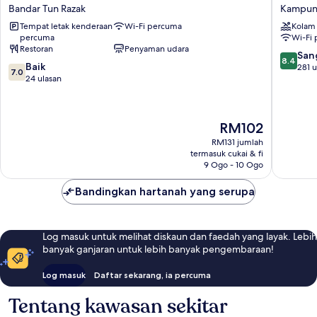
Hotel
Living
Bandar Tun Razak
Kampung
Bukit
Kampu
Tempat letak kenderaan
Wi-Fi percuma
Kolam
Jalil
Kerinchi
percuma
Wi-Fi
Bandar
Restoran
Penyaman udara
Tun
8.4
San
8.4
7.0
Razak
Baik
daripad
281 u
7.0
daripada
24 ulasan
10,
10,
Sangat
Baik,
Baik,
24
281
Harga
RM102
ulasan
ulasan
ialah
RM131 jumlah
RM102
termasuk cukai & fi
9 Ogo - 10 Ogo
Bandingkan hartanah yang serupa
Log masuk untuk melihat diskaun dan faedah yang layak. Lebih
banyak ganjaran untuk lebih banyak pengembaraan!
Log masuk
Daftar sekarang, ia percuma
Tentang kawasan sekitar