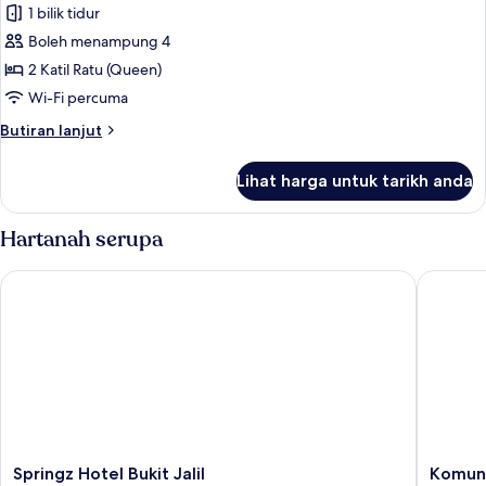
Executive
1 bilik tidur
Studio
Boleh menampung 4
2 Katil Ratu (Queen)
Wi-Fi percuma
Butiran
Butiran lanjut
selanjutnya
untuk
Lihat harga untuk tarikh anda
Executive
Studio
Hartanah serupa
Springz Hotel Bukit Jalil
Komune 
Springz
Komune
Springz Hotel Bukit Jalil
Komune