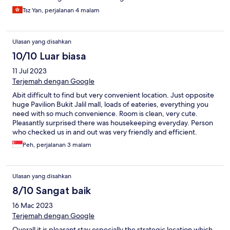
Tsz Yan, perjalanan 4 malam
Ulasan yang disahkan
10/10 Luar biasa
11 Jul 2023
Terjemah dengan Google
Abit difficult to find but very convenient location. Just opposite
huge Pavilion Bukit Jalil mall, loads of eateries, everything you
need with so much convenience. Room is clean, very cute.
Pleasantly surprised there was housekeeping everyday. Person
who checked us in and out was very friendly and efficient.
Would definitely stay there again.
Peh, perjalanan 3 malam
Ulasan yang disahkan
8/10 Sangat baik
16 Mac 2023
Terjemah dengan Google
Overall it is pleasant stay especially the strategic location which