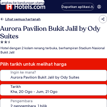
Langkau ke kandungan utama
Dapatkan aplikasi
Lihat semua hartanah
Aurora Pavilion Bukit Jalil by Ody
Suites
Hartanah
2.5
Hotel dengan 2 kolam renang terbuka, berhampiran Stadium Nasional
bintang
Bukit Jalil
Pilih tarikh untuk melihat harga
Ingin ke mana?
Tarikh
Pengembara