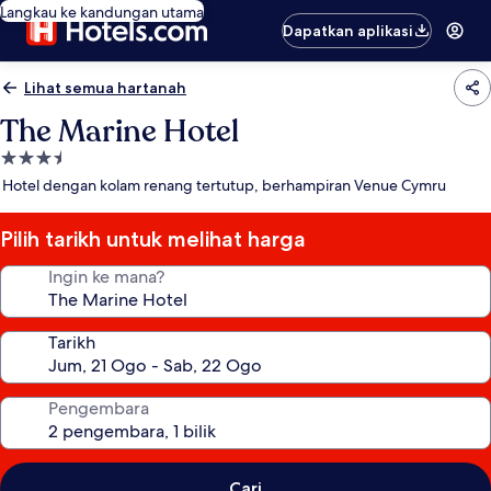
Langkau ke kandungan utama
Dapatkan aplikasi
Lihat semua hartanah
The Marine Hotel
Hartanah
3.5
Hotel dengan kolam renang tertutup, berhampiran Venue Cymru
bintang
Pilih tarikh untuk melihat harga
Ingin ke mana?
Tarikh
Pengembara
Cari