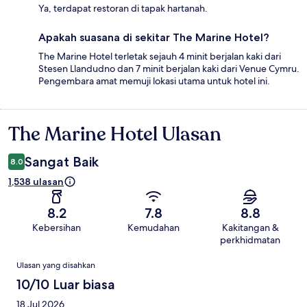
Ya, terdapat restoran di tapak hartanah.
Apakah suasana di sekitar The Marine Hotel?
The Marine Hotel terletak sejauh 4 minit berjalan kaki dari
Stesen Llandudno dan 7 minit berjalan kaki dari Venue Cymru.
Pengembara amat memuji lokasi utama untuk hotel ini.
The Marine Hotel Ulasan
Ulasan
Sangat Baik
8.0
1,538 ulasan
8.2
7.8
8.8
Kebersihan
Kemudahan
Kakitangan &
perkhidmatan
Ulasan
Ulasan yang disahkan
10/10 Luar biasa
18 Jul 2026