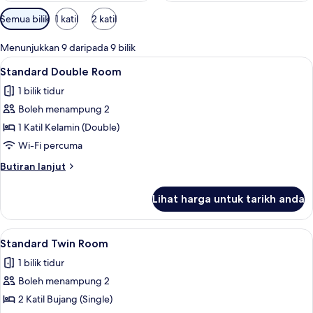
Penapis
Semua bilik
1 katil
2 katil
yang
tersedia
Menunjukkan 9 daripada 9 bilik
untuk
Lihat
Standard Double Room | Seterika/papan
9
Standard Double Room
bilik
semua
1 bilik tidur
foto
Boleh menampung 2
untuk
Standard
1 Katil Kelamin (Double)
Double
Wi-Fi percuma
Room
Butiran
Butiran lanjut
selanjutnya
untuk
Lihat harga untuk tarikh anda
Standard
Double
Room
Lihat
Standard Twin Room | Seterika/papan s
6
Standard Twin Room
semua
1 bilik tidur
foto
Boleh menampung 2
untuk
Standard
2 Katil Bujang (Single)