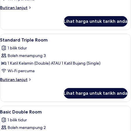
Sea
Butiran
Butiran lanjut
View
selanjutnya
untuk
Lihat harga untuk tarikh anda
Superior
Double
Room,
Lihat
Standard Triple Room | Seterika/papan 
1
Sea
Standard Triple Room
semua
View
1 bilik tidur
foto
Boleh menampung 3
untuk
Standard
1 Katil Kelamin (Double) ATAU 1 Katil Bujang (Single)
Triple
Wi-Fi percuma
Room
Butiran
Butiran lanjut
selanjutnya
untuk
Lihat harga untuk tarikh anda
Standard
Triple
Room
Lihat
Basic Double Room | Seterika/papan se
1
Basic Double Room
semua
1 bilik tidur
foto
Boleh menampung 2
untuk