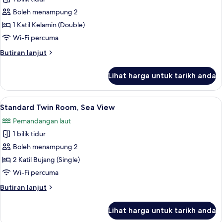
untuk
Standard
Boleh menampung 2
Double
1 Katil Kelamin (Double)
Room,
Wi-Fi percuma
Sea
Butiran
Butiran lanjut
View
selanjutnya
untuk
Lihat harga untuk tarikh anda
Standard
Double
Room,
Lihat
Standard Twin Room, Sea View | Seteri
1
Sea
Standard Twin Room, Sea View
semua
View
Pemandangan laut
foto
1 bilik tidur
untuk
Standard
Boleh menampung 2
Twin
2 Katil Bujang (Single)
Room,
Wi-Fi percuma
Sea
Butiran
Butiran lanjut
View
selanjutnya
untuk
Lihat harga untuk tarikh anda
Standard