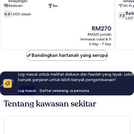
kesayangan
kesay
Compas
Restoran
Bar
Wi-Fi
Hospital
6.6
7.2
Llandud
Baik
6.6
1,000 ulasan
7.2
daripada
daripad
1,017
10,
10,
Harga
RM270
1,000
Baik,
ialah
ulasan
1,017
RM325 jumlah
RM270
termasuk cukai & fi
ulasan
6 Sep - 7 Sep
Bandingkan hartanah yang serupa
Log masuk untuk melihat diskaun dan faedah yang layak. Lebih
banyak ganjaran untuk lebih banyak pengembaraan!
Log masuk
Daftar sekarang, ia percuma
Tentang kawasan sekitar