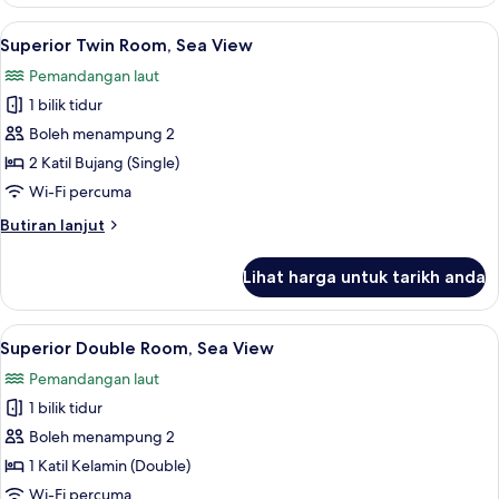
Twin
Room,
Lihat
Superior Twin Room, Sea View | Seterik
2
Sea
Superior Twin Room, Sea View
semua
View
Pemandangan laut
foto
1 bilik tidur
untuk
Superior
Boleh menampung 2
Twin
2 Katil Bujang (Single)
Room,
Wi-Fi percuma
Sea
Butiran
Butiran lanjut
View
selanjutnya
untuk
Lihat harga untuk tarikh anda
Superior
Twin
Room,
Lihat
Superior Double Room, Sea View | Sete
5
Sea
Superior Double Room, Sea View
semua
View
Pemandangan laut
foto
1 bilik tidur
untuk
Superior
Boleh menampung 2
Double
1 Katil Kelamin (Double)
Room,
Wi-Fi percuma