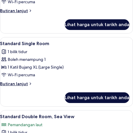
Twin
Wi-Fi percuma
Room
Butiran
Butiran lanjut
selanjutnya
untuk
Lihat harga untuk tarikh anda
Standard
Twin
Room
Lihat
Standard Single Room | Seterika/papan
6
Standard Single Room
semua
1 bilik tidur
foto
Boleh menampung 1
untuk
Standard
1 Katil Bujang XL (Large Single)
Single
Wi-Fi percuma
Room
Butiran
Butiran lanjut
selanjutnya
untuk
Lihat harga untuk tarikh anda
Standard
Single
Room
Lihat
Standard Double Room, Sea View | Sete
4
Standard Double Room, Sea View
semua
Pemandangan laut
foto
1 bilik tidur