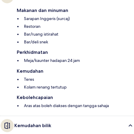
Makanan dan minuman
Sarapan Inggeris (surcaj)
Restoran
Bar/ruang istirahat
Bar/deli snek
Perkhidmatan
Meja/kaunter hadapan 24 jam
Kemudahan
Teres
Kolam renang tertutup
Kebolehcapaian
Aras atas boleh diakses dengan tangga sahaja
Kemudahan bilik