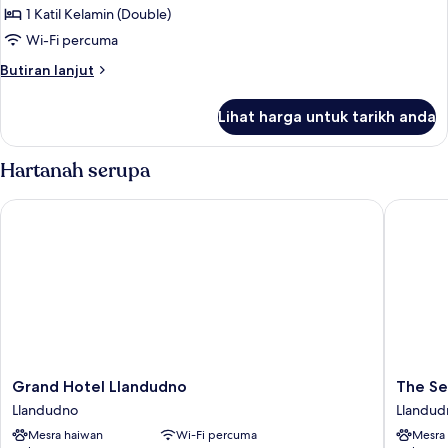
Basic
1 Katil Kelamin (Double)
Double
Wi-Fi percuma
Room
Butiran
Butiran lanjut
selanjutnya
untuk
Lihat harga untuk tarikh anda
Basic
Double
Room
Hartanah serupa
Grand Hotel Llandudno
The Seaf
Grand
The
Grand Hotel Llandudno
The Se
Hotel
Seafron
Llandudno
Llandud
Llandudno
Hotel
Mesra haiwan
Wi-Fi percuma
Mesra
Llandudno
by