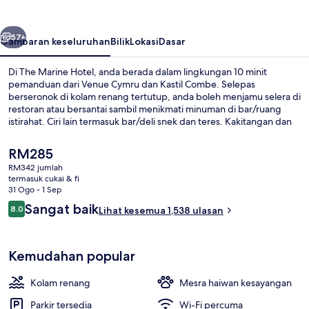
belumnya
Seterusnya
57+
Gambaran keseluruhan
Bilik
Lokasi
Dasar
Di The Marine Hotel, anda berada dalam lingkungan 10 minit
pemanduan dari Venue Cymru dan Kastil Combe. Selepas
berseronok di kolam renang tertutup, anda boleh menjamu selera di
restoran atau bersantai sambil menikmati minuman di bar/ruang
istirahat. Ciri lain termasuk bar/deli snek dan teres. Kakitangan dan
sarapan mendapat pujian daripada pengembara lain.
Harga
RM285
semasa
RM342 jumlah
ialah
termasuk cukai & fi
Ruang makan
RM285
31 Ogo - 1 Sep
Ulasan
Sangat baik
8.0
Lihat kesemua 1,538 ulasan
8.0 daripada 10
Kemudahan popular
Kolam renang
Mesra haiwan kesayangan
Parkir tersedia
Wi-Fi percuma