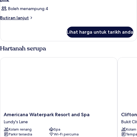
Bilik
Boleh menampung 4
Butiran
Butiran lanjut
selanjutnya
untuk
Lihat harga untuk tarikh anda
Bilik
Hartanah serupa
Americana Waterpark Resort and Spa
Clifton V
Americana
Clifton
Americana Waterpark Resort and Spa
Clifton
Waterpark
Victoria
Lundy's Lane
Bukit Cl
Resort
Inn
Kolam renang
Spa
Kolam
and
at
Parkir tersedia
Wi-Fi percuma
Tempat
Spa
the