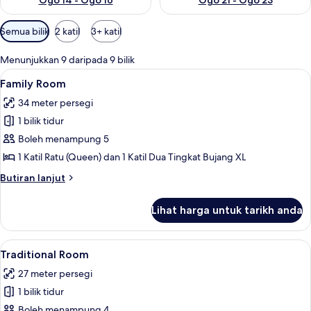
Ogo 14 - Ogo 16
Ogo 21 - Ogo 23
Penapis
Semua bilik
2 katil
3+ katil
yang
tersedia
Menunjukkan 9 daripada 9 bilik
untuk
Lihat
Meja, ruang kerja komputer riba, langsi
5
Family Room
bilik
semua
34 meter persegi
foto
1 bilik tidur
untuk
Family
Boleh menampung 5
Room
1 Katil Ratu (Queen) dan 1 Katil Dua Tingkat Bujang XL
Butiran
Butiran lanjut
selanjutnya
untuk
Lihat harga untuk tarikh anda
Family
Room
Lihat
Meja, ruang kerja komputer riba, langsi
5
Traditional Room
semua
27 meter persegi
foto
1 bilik tidur
untuk
Traditional
Boleh menampung 4