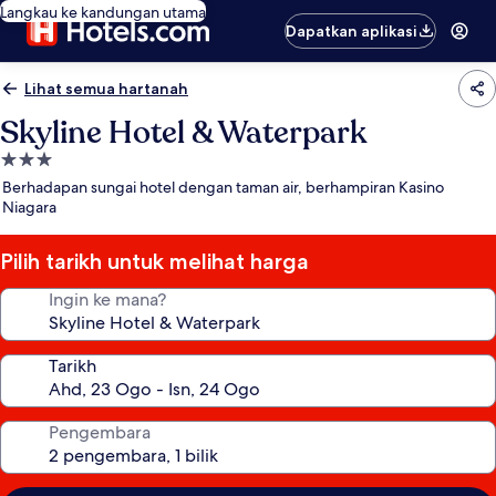
Langkau ke kandungan utama
Dapatkan aplikasi
Lihat semua hartanah
Skyline Hotel & Waterpark
Hartanah
3.0
Berhadapan sungai hotel dengan taman air, berhampiran Kasino
bintang
Niagara
Pilih tarikh untuk melihat harga
Ingin ke mana?
Tarikh
Pengembara