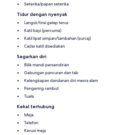
Seterika/papan seterika
Tidur dengan nyenyak
Langsir/tirai gelap terus
Katil bayi (percuma)
Katil lipat simpan/tambahan (surcaj)
Cadar katil disediakan
Segarkan diri
Bilik mandi persendirian
Gabungan pancuran dan tab
Kelengkapan dandanan diri mesra alam
Pengering rambut
Tuala
Kekal terhubung
Meja
Telefon
Kerusi meja