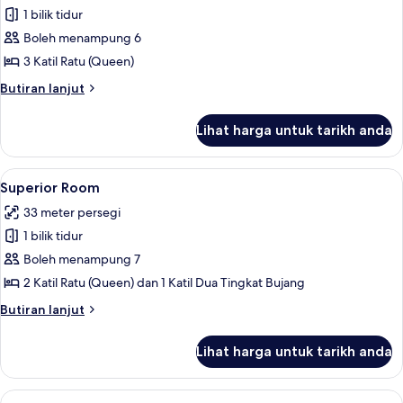
1 bilik tidur
untuk
Deluxe
Boleh menampung 6
Room
3 Katil Ratu (Queen)
Butiran
Butiran lanjut
selanjutnya
untuk
Lihat harga untuk tarikh anda
Deluxe
Room
Lihat
Superior Room | Meja, ruang kerja komp
4
Superior Room
semua
33 meter persegi
foto
1 bilik tidur
untuk
Superior
Boleh menampung 7
Room
2 Katil Ratu (Queen) dan 1 Katil Dua Tingkat Bujang
Butiran
Butiran lanjut
selanjutnya
untuk
Lihat harga untuk tarikh anda
Superior
Room
Lihat
Meja, ruang kerja komputer riba, langsi