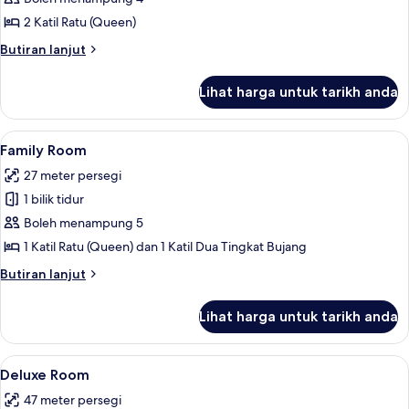
Room
2 Katil Ratu (Queen)
Butiran
Butiran lanjut
selanjutnya
untuk
Lihat harga untuk tarikh anda
Traditional
Room
Lihat
Meja, ruang kerja komputer riba, langsi
6
Family Room
semua
27 meter persegi
foto
1 bilik tidur
untuk
Family
Boleh menampung 5
Room
1 Katil Ratu (Queen) dan 1 Katil Dua Tingkat Bujang
Butiran
Butiran lanjut
selanjutnya
untuk
Lihat harga untuk tarikh anda
Family
Room
Lihat
Deluxe Room | Meja, ruang kerja komput
4
Deluxe Room
semua
47 meter persegi
foto