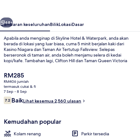
Waterpark
belumnya
Seterusnya
48+
Gambaran keseluruhan
Bilik
Lokasi
Dasar
Apabila anda menginap di Skyline Hotel & Waterpark, anda akan
berada di lokasi yang luar biasa, cuma 5 minit berjalan kaki dari
Kasino Niagara dan Taman Air Tertutup Fallsview. Selepas
berseronok di taman air, anda boleh menjamu selera di kedai
kopi/kafe. Tambahan lagi, Clifton Hill dan Taman Queen Victoria
hanya mengambil masa 10 minit untuk tiba dengan berjalan kaki.
Kakitangan dan lokasi mendapat pujian daripada pengembara lain.
Harga
RM285
semasa
RM406 jumlah
ialah
termasuk cukai & fi
Meja, ruang kerja komputer riba, langsi
RM285
7 Sep - 8 Sep
Ulasan
Baik
7.2
Lihat kesemua 2,560 ulasan
7.2 daripada 10
Kemudahan popular
Kolam renang
Parkir tersedia