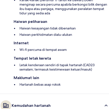
Kanak-kanak (berumur 17 tahun ke bawah) boleh
menginap secara percuma apabila berkongsi bilik dengan
ibu bapa atau penjaga, menggunakan peralatan tempat
tidur yang sedia ada
Haiwan peliharaan
Haiwan kesayangan tidak dibenarkan
Haiwan perkhidmatan dialu-alukan
Internet
Wi-fi percuma di tempat awam
Tempat letak kereta
Letak kenderaan sendiri di tapak hartanah (CAD23
semalam; termasuk keistimewaan keluar/masuk)
Maklumat lain
Hartanah bebas asap rokok
Kemudahan hartanah