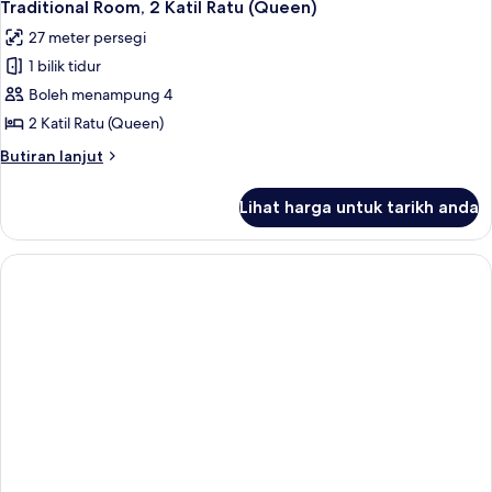
4
Traditional Room, 2 Katil Ratu (Queen)
semua
27 meter persegi
foto
1 bilik tidur
untuk
Traditional
Boleh menampung 4
Room,
2 Katil Ratu (Queen)
2
Butiran
Butiran lanjut
Katil
selanjutnya
Ratu
untuk
Lihat harga untuk tarikh anda
Traditional
(Queen)
Room,
2
Katil
Ratu
(Queen)