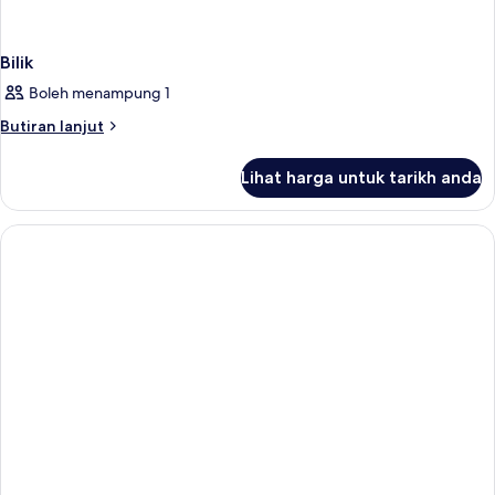
Bilik
Boleh menampung 1
Butiran
Butiran lanjut
selanjutnya
untuk
Lihat harga untuk tarikh anda
Bilik