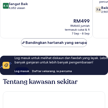
percu
Lundy's
Falls
8.4
Sangat Baik
8.4
7.6
Lane
Bukit
Baik
daripada
4,652 ulasan
7.6
daripad
Clifton
2,961
10,
10,
Sangat
Harga
RM499
Baik,
Baik,
ialah
2,961
4,652
RM660 jumlah
RM499
ulasan
ulasan
termasuk cukai & fi
7 Sep - 8 Sep
Bandingkan hartanah yang serupa
Log masuk untuk melihat diskaun dan faedah yang layak. Lebih
banyak ganjaran untuk lebih banyak pengembaraan!
Log masuk
Daftar sekarang, ia percuma
Tentang kawasan sekitar