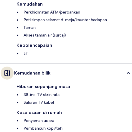
Kemudahan
Perkhidmatan ATM/perbankan
Peti simpan selamat di meja/kaunter hadapan
Taman
Akses taman air (surcaj)
Kebolehcapaian
Lif
Kemudahan bilik
Hiburan sepanjang masa
38-inci TV skrin rata
Saluran TV kabel
Keselesaan di rumah
Penyaman udara
Pembancuh kopi/teh