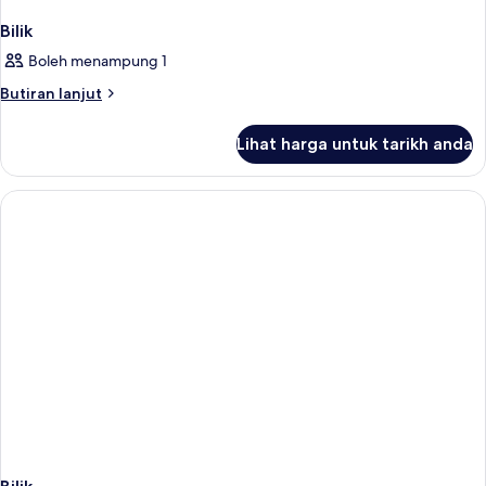
Bilik
Boleh menampung 1
Butiran
Butiran lanjut
selanjutnya
untuk
Lihat harga untuk tarikh anda
Bilik