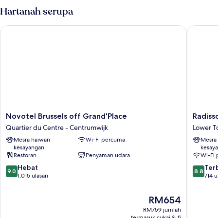
Room,
Hartanah serupa
Accessible
Novotel Brussels off Grand'Place
Radisson
Novotel
Radisso
Novotel Brussels off Grand'Place
Radiss
Brussels
Collecti
Quartier du Centre - Centrumwijk
Lower 
off
Grand
Mesra haiwan
Wi-Fi percuma
Mesra
Grand'Place
Place
kesayangan
kesay
Quartier
Brussels
Restoran
Penyaman udara
Wi-Fi
du
Lower
9.0
8.8
Centre
Hebat
Town
Ter
9.0
8.8
daripada
daripad
-
1,015 ulasan
714 u
10,
10,
Centrumwijk
Hebat,
Terbaik,
Harga
RM654
1,015
714
ialah
RM759 jumlah
ulasan
ulasan
RM654
termasuk cukai & fi