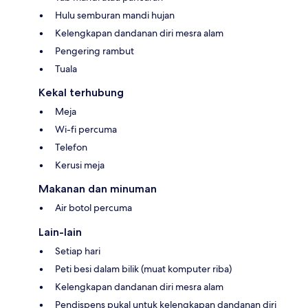
Hulu semburan mandi hujan
Kelengkapan dandanan diri mesra alam
Pengering rambut
Tuala
Kekal terhubung
Meja
Wi-fi percuma
Telefon
Kerusi meja
Makanan dan minuman
Air botol percuma
Lain-lain
Setiap hari
Peti besi dalam bilik (muat komputer riba)
Kelengkapan dandanan diri mesra alam
Pendispens pukal untuk kelengkapan dandanan diri