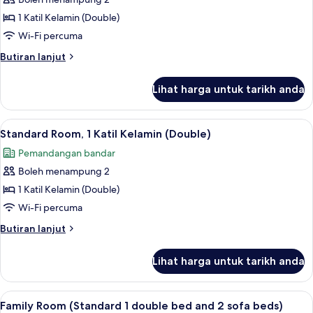
Executive
sofa
Room,
beds)
1 Katil Kelamin (Double)
1
Wi-Fi percuma
Katil
Butiran
Butiran lanjut
Kelamin
selanjutnya
(Double)
untuk
Lihat harga untuk tarikh anda
Executive
Room,
1
Lihat
Standard Room, 1 Katil Kelamin (Doubl
7
Katil
Standard Room, 1 Katil Kelamin (Double)
semua
Kelamin
Pemandangan bandar
(Double)
foto
Boleh menampung 2
untuk
Standard
1 Katil Kelamin (Double)
Room,
Wi-Fi percuma
1
Butiran
Butiran lanjut
Katil
selanjutnya
Kelamin
untuk
Lihat harga untuk tarikh anda
Standard
(Double)
Room,
1
Lihat
Family Room (Standard 1 double bed an
7
Katil
Family Room (Standard 1 double bed and 2 sofa beds)