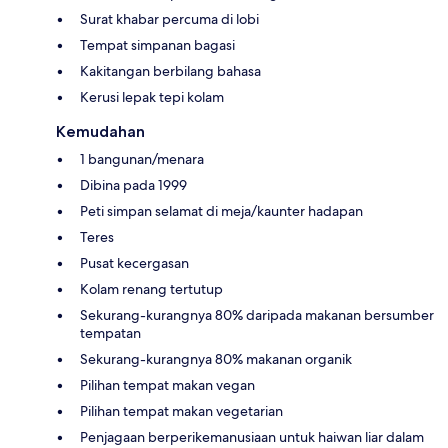
Surat khabar percuma di lobi
Tempat simpanan bagasi
Kakitangan berbilang bahasa
Kerusi lepak tepi kolam
Kemudahan
1 bangunan/menara
Dibina pada 1999
Peti simpan selamat di meja/kaunter hadapan
Teres
Pusat kecergasan
Kolam renang tertutup
Sekurang-kurangnya 80% daripada makanan bersumber
tempatan
Sekurang-kurangnya 80% makanan organik
Pilihan tempat makan vegan
Pilihan tempat makan vegetarian
Penjagaan berperikemanusiaan untuk haiwan liar dalam