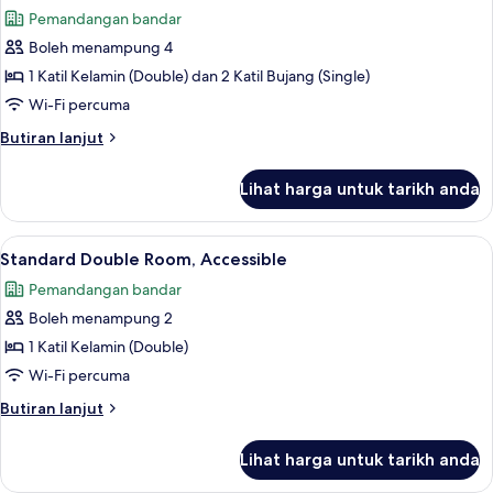
semua
Kelamin
Pemandangan bandar
(Double)
foto
Boleh menampung 4
untuk
Family
1 Katil Kelamin (Double) dan 2 Katil Bujang (Single)
Room
Wi-Fi percuma
(Standard
Butiran
Butiran lanjut
1
selanjutnya
double
untuk
Lihat harga untuk tarikh anda
Family
bed
Room
and
(Standard
Lihat
Standard Double Room, Accessible | B
2
7
1
Standard Double Room, Accessible
semua
double
sofa
Pemandangan bandar
bed
foto
beds)
and
Boleh menampung 2
untuk
2
Standard
1 Katil Kelamin (Double)
sofa
Double
beds)
Wi-Fi percuma
Room,
Butiran
Butiran lanjut
Accessible
selanjutnya
untuk
Lihat harga untuk tarikh anda
Standard
Double