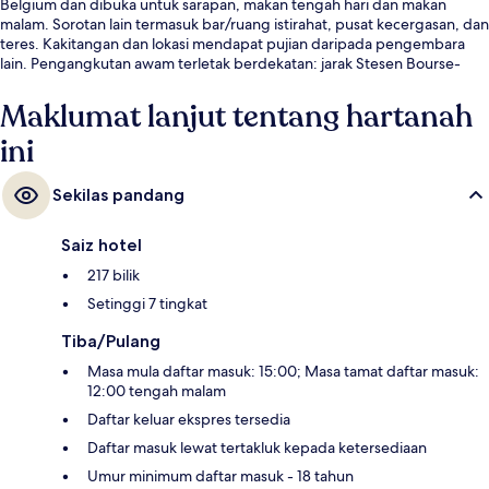
Belgium dan dibuka untuk sarapan, makan tengah hari dan makan
malam. Sorotan lain termasuk bar/ruang istirahat, pusat kecergasan, dan
teres. Kakitangan dan lokasi mendapat pujian daripada pengembara
lain. Pengangkutan awam terletak berdekatan: jarak Stesen Bourse-
Beurs ialah 4 minit dan Stesen Sainte Catherine-Sint Katelijne ialah 4
minit.
Maklumat lanjut tentang hartanah
ini
Sekilas pandang
Saiz hotel
217 bilik
Setinggi 7 tingkat
Tiba/Pulang
Masa mula daftar masuk: 15:00; Masa tamat daftar masuk:
12:00 tengah malam
Daftar keluar ekspres tersedia
Daftar masuk lewat tertakluk kepada ketersediaan
Umur minimum daftar masuk - 18 tahun