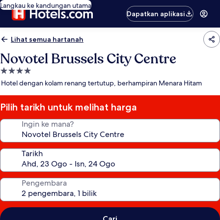
Langkau ke kandungan utama
Dapatkan aplikasi
Lihat semua hartanah
Novotel Brussels City Centre
Hartanah
4.0
Hotel dengan kolam renang tertutup, berhampiran Menara Hitam
bintang
Pilih tarikh untuk melihat harga
Ingin ke mana?
Tarikh
Pengembara
Cari