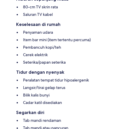
80-cm TV skrin rata
Saluran TV kabel
Keselesaan di rumah
Penyaman udara
Item bar mini (item tertentu percuma)
Pembancuh kopi/teh
Cerek elektrik
Seterika/papan seterika
Tidur dengan nyenyak
Peralatan tempat tidur hipoalergenik
Langsir/tirai gelap terus
Bilik kalis bunyi
Cadar katil disediakan
Segarkan diri
Tab mandi rendaman
Tab mandi atau pancuran