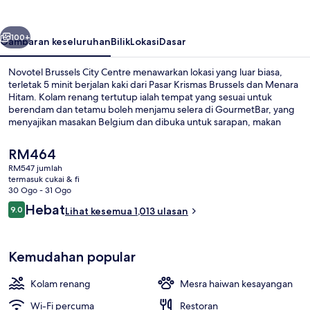
Centre
belumnya
Seterusnya
100+
Gambaran keseluruhan
Bilik
Lokasi
Dasar
Novotel Brussels City Centre menawarkan lokasi yang luar biasa,
terletak 5 minit berjalan kaki dari Pasar Krismas Brussels dan Menara
Hitam. Kolam renang tertutup ialah tempat yang sesuai untuk
berendam dan tetamu boleh menjamu selera di GourmetBar, yang
menyajikan masakan Belgium dan dibuka untuk sarapan, makan
tengah hari dan makan malam. Sorotan lain termasuk bar/ruang
istirahat, pusat kecergasan, dan teres. Kakitangan dan lokasi
Harga
RM464
mendapat pujian daripada pengembara lain. Pengangkutan awam
semasa
RM547 jumlah
terletak berdekatan: jarak Stesen Bourse-Beurs ialah 4 minit dan
ialah
termasuk cukai & fi
Stesen Sainte Catherine-Sint Katelijne ialah 4 minit.
Bahagian luar
RM464
30 Ogo - 31 Ogo
Ulasan
Hebat
9.0
Lihat kesemua 1,013 ulasan
9.0 daripada 10
Kemudahan popular
Kolam renang
Mesra haiwan kesayangan
Wi-Fi percuma
Restoran