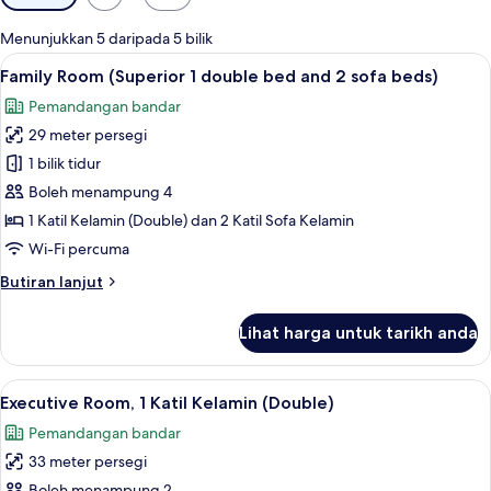
yang
tersedia
Menunjukkan 5 daripada 5 bilik
untuk
Lihat
Family Room (Superior 1 double bed an
8
Family Room (Superior 1 double bed and 2 sofa beds)
bilik
semua
Pemandangan bandar
foto
29 meter persegi
untuk
Family
1 bilik tidur
Room
Boleh menampung 4
(Superior
1 Katil Kelamin (Double) dan 2 Katil Sofa Kelamin
1
Wi-Fi percuma
double
Butiran
Butiran lanjut
bed
selanjutnya
and
untuk
Lihat harga untuk tarikh anda
2
Family
Room
sofa
(Superior
Lihat
Executive Room, 1 Katil Kelamin (Doub
beds)
9
1
Executive Room, 1 Katil Kelamin (Double)
semua
double
Pemandangan bandar
bed
foto
and
33 meter persegi
untuk
2
Boleh menampung 2