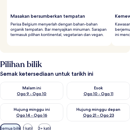
Masakan bersumberkan tempatan
Kemew
Perisa Belgium menyerlah dengan bahan-bahan
Kawasan
organik tempatan. Bar menyajikan minuman. Sarapan
berjemu
termasuk pilihan kontinental, vegetarian dan vegan.
ini menc
Pilihan bilik
Semak ketersediaan untuk tarikh ini
Semak ketersediaan untuk malam ini Ogo 9 - Ogo 10
Semak ketersediaan untuk eso
Malam ini
Esok
Ogo 9 - Ogo 10
Ogo 10 - Ogo 11
Semak ketersediaan untuk hujung minggu ini Ogo 14 - Ogo 16
Semak ketersediaan untuk hu
Hujung minggu ini
Hujung minggu depan
Ogo 14 - Ogo 16
Ogo 21 - Ogo 23
Penapis
Semua bilik
1 katil
3+ katil