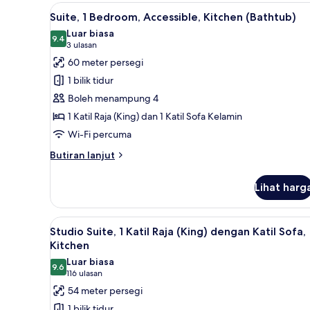
Bedroom,
Lihat
Peralatan tempat tidur hipoaler
7
Kitchen
Suite, 1 Bedroom, Accessible, Kitchen (Bathtub)
semua
Luar biasa
foto
9.4
9.4 daripada 10
(3
3 ulasan
untuk
ulasan)
60 meter persegi
Suite,
1 bilik tidur
1
Boleh menampung 4
Bedroom,
1 Katil Raja (King) dan 1 Katil Sofa Kelamin
Accessible,
Wi-Fi percuma
Kitchen
(Bathtub)
Butiran
Butiran lanjut
selanjutnya
untuk
Lihat harg
Suite,
1
Bedroom,
Lihat
Peralatan tempat tidur hipoaler
6
Accessible,
Studio Suite, 1 Katil Raja (King) dengan Katil Sofa,
semua
Kitchen
Kitchen
(Bathtub)
foto
Luar biasa
9.6
untuk
9.6 daripada 10
(116
116 ulasan
Studio
ulasan)
54 meter persegi
Suite,
1 bilik tidur