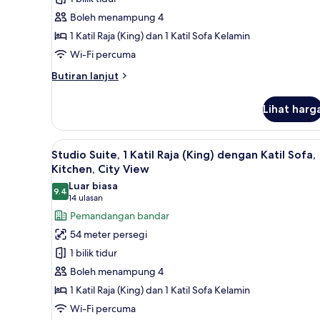
1
Boleh menampung 4
Katil
1 Katil Raja (King) dan 1 Katil Sofa Kelamin
Raja
Wi-Fi percuma
(King)
dengan
Butiran
Butiran lanjut
selanjutnya
Katil
untuk
Sofa,
Lihat harg
Studio
Kitchen
Suite,
1
Lihat
Peralatan tempat tidur hipoaler
8
Katil
Studio Suite, 1 Katil Raja (King) dengan Katil Sofa,
semua
Raja
Kitchen, City View
(King)
foto
Luar biasa
dengan
9.4
untuk
9.4 daripada 10
(14
14 ulasan
Katil
Studio
ulasan)
Pemandangan bandar
Sofa,
Suite,
Kitchen
54 meter persegi
1
1 bilik tidur
Katil
Boleh menampung 4
Raja
1 Katil Raja (King) dan 1 Katil Sofa Kelamin
(King)
Wi-Fi percuma
dengan