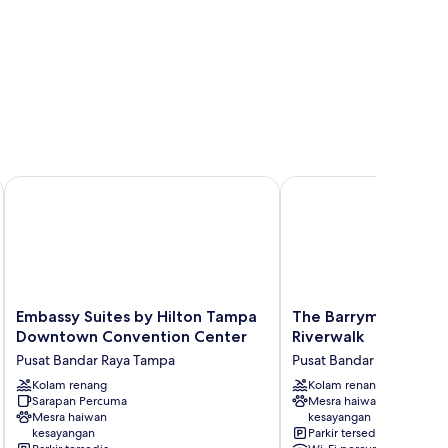
own Channel District
Embassy Suites by Hilton Tampa Downtown Convention Cen
The Barrymore Hotel T
Embassy
The
Embassy Suites by Hilton Tampa
The Barrymore Hote
Suites
Barrymore
Downtown Convention Center
Riverwalk
by
Hotel
Pusat Bandar Raya Tampa
Pusat Bandar Raya Tamp
Hilton
Tampa
Tampa
Kolam renang
Riverwalk
Kolam renang
Sarapan Percuma
Mesra haiwan
Downtown
Pusat
Mesra haiwan
kesayangan
Convention
Bandar
kesayangan
Parkir tersedia
Center
Raya