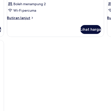
Boleh menampung 2
Wi-Fi percuma
Butiran
Bu
Butiran lanjut
Bu
selanjutnya
se
untuk
un
a
Lihat harga
Bilik
Bil