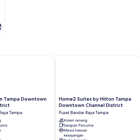
a
Tampa Downtown Channel District
Home2 Suites by Hilton Tampa Downt
Home2
nn Tampa Downtown
Home2 Suites by Hilton Tampa
Suites
trict
Downtown Channel District
by
 Raya Tampa
Pusat Bandar Raya Tampa
Hilton
g
Tampa
Kolam renang
cuma
Sarapan Percuma
Downtown
n
Mesra haiwan
Channel
kesayangan
District