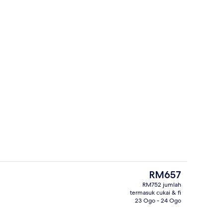
anah)
Peralatan tempat tidur hipoalergenik, 
Harga
RM657
semasa
RM752 jumlah
ialah
termasuk cukai & fi
Kolam renang terbuka, kerusi lepak p
RM657
23 Ogo - 24 Ogo