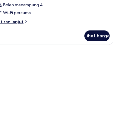
Boleh menampung 4
Wi-Fi percuma
tiran
tiran lanjut
lanjutnya
tuk
Lihat harga
ik