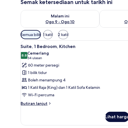
Semak ketersediaan untuk tarikh ini
Semak ketersediaan untuk malam ini Ogo 9 - Ogo 1
Semak keterse
Malam ini
Ogo 9 - Ogo 10
O
Penapis
Semua bilik
1 katil
2 katil
yang
Lihat
Peralatan tempat tidur hipoaler
tersedia
7
Suite, 1 Bedroom, Kitchen
semua
untuk
Cemerlang
foto
8.8
bilik
8.8 daripada 10
(34
34 ulasan
untuk
ulasan)
60 meter persegi
Suite,
1 bilik tidur
1
Boleh menampung 4
Bedroom,
1 Katil Raja (King) dan 1 Katil Sofa Kelamin
Kitchen
Wi-Fi percuma
Butiran
Butiran lanjut
selanjutnya
untuk
Lihat harg
Suite,
1