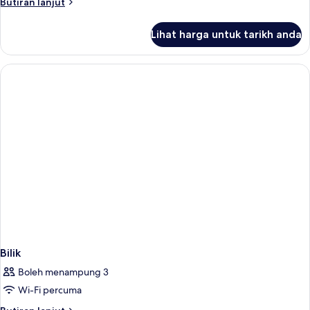
Butiran
Butiran lanjut
FEET
selanjutnya
untuk
FITNESS
Lihat harga untuk tarikh anda
KING
RooM
FIVE
FEET
FITNESS
RooM
Bilik
Boleh menampung 3
Wi-Fi percuma
Butiran