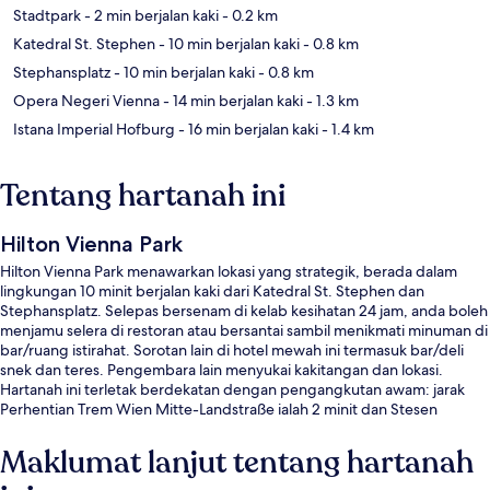
Stadtpark
- 2 min berjalan kaki
- 0.2 km
Katedral St. Stephen
- 10 min berjalan kaki
- 0.8 km
Stephansplatz
- 10 min berjalan kaki
- 0.8 km
Opera Negeri Vienna
- 14 min berjalan kaki
- 1.3 km
Istana Imperial Hofburg
- 16 min berjalan kaki
- 1.4 km
Tentang hartanah ini
Hilton Vienna Park
Hilton Vienna Park menawarkan lokasi yang strategik, berada dalam
lingkungan 10 minit berjalan kaki dari Katedral St. Stephen dan
Stephansplatz. Selepas bersenam di kelab kesihatan 24 jam, anda boleh
menjamu selera di restoran atau bersantai sambil menikmati minuman di
bar/ruang istirahat. Sorotan lain di hotel mewah ini termasuk bar/deli
snek dan teres. Pengembara lain menyukai kakitangan dan lokasi.
Hartanah ini terletak berdekatan dengan pengangkutan awam: jarak
Perhentian Trem Wien Mitte-Landstraße ialah 2 minit dan Stesen
Landstraße ialah 2 minit.
Maklumat lanjut tentang hartanah