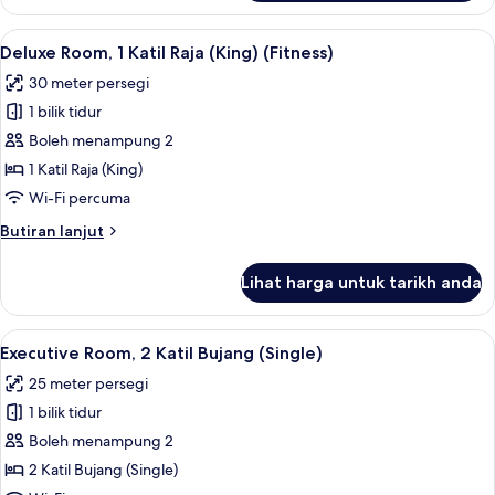
Room,
1
Lihat
Deluxe Room, 1 Katil Raja (King) (Fitne
5
Katil
Deluxe Room, 1 Katil Raja (King) (Fitness)
semua
Raja
30 meter persegi
(King)
foto
1 bilik tidur
untuk
Deluxe
Boleh menampung 2
Room,
1 Katil Raja (King)
1
Wi-Fi percuma
Katil
Butiran
Butiran lanjut
Raja
selanjutnya
(King)
untuk
Lihat harga untuk tarikh anda
Deluxe
(Fitness)
Room,
1
Lihat
Peralatan tempat tidur premium, peti b
8
Katil
Executive Room, 2 Katil Bujang (Single)
semua
Raja
25 meter persegi
(King)
foto
(Fitness)
1 bilik tidur
untuk
Executive
Boleh menampung 2
Room,
2 Katil Bujang (Single)
2