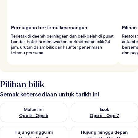
Perniagaan bertemu kesenangan
Piliha
Terletak di daerah perniagaan dan beli-belah di pusat
Restora
bandar, hotel ini menawarkan perkhidmatan bilik 24
antarab
jam, urutan dalam bilik dan kaunter penerimaan
bersema
tetamu percuma.
dan pag
Pilihan bilik
Semak ketersediaan untuk tarikh ini
Semak ketersediaan untuk malam ini Ogo 5 - Ogo 6
Semak ketersediaan untuk es
Malam ini
Esok
Ogo 5 - Ogo 6
Ogo 6 - Ogo 7
Semak ketersediaan untuk hujung minggu ini Ogo 7 - Ogo 9
Semak ketersediaan untuk hu
Hujung minggu ini
Hujung minggu depan