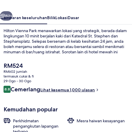
belumnya
Seterusnya
153+
Gambaran keseluruhan
Bilik
Lokasi
Dasar
Hilton Vienna Park menawarkan lokasi yang strategik, berada dalam
lingkungan 10 minit berjalan kaki dari Katedral St. Stephen dan
Stephansplatz. Selepas bersenam di kelab kesihatan 24 jam, anda
boleh menjamu selera di restoran atau bersantai sambil menikmati
minuman di bar/ruang istirahat. Sorotan lain di hotel mewah ini
termasuk bar/deli snek dan teres. Pengembara lain menyukai
kakitangan dan lokasi. Hartanah ini terletak berdekatan dengan
Harga
RM524
pengangkutan awam: jarak Perhentian Trem Wien Mitte-Landstraße
semasa
RM602 jumlah
ialah 2 minit dan Stesen Landstraße ialah 2 minit.
ialah
termasuk cukai & fi
Lobi
RM524
29 Ogo - 30 Ogo
Ulasan
Cemerlang
8.8
Lihat kesemua 1,000 ulasan
8.8 daripada 10
Kemudahan popular
Perkhidmatan
Mesra haiwan kesayangan
pengangkutan lapangan
terbang