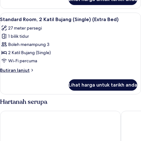
Standard
(Extra
Room,
Bed)
1
Lihat
Peralatan tempat tidur premium, peti b
6
Katil
Standard Room, 2 Katil Bujang (Single) (Extra Bed)
semua
Raja
27 meter persegi
(King)
foto
(Extra
1 bilik tidur
untuk
Bed)
Standard
Boleh menampung 3
Room,
2 Katil Bujang (Single)
2
Wi-Fi percuma
Katil
Butiran
Butiran lanjut
Bujang
selanjutnya
(Single)
untuk
Lihat harga untuk tarikh anda
Standard
(Extra
Room,
Bed)
2
Hartanah serupa
Katil
Bujang
Hilton Vienna Waterfront
Hilton V
(Single)
(Extra
Bed)