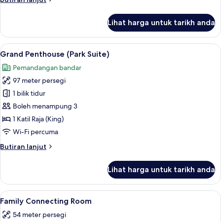
selanjutnya
untuk
Lihat harga untuk tarikh anda
Presidential
Suite
Lihat
Grand Penthouse (Park Suite) | Ruang t
9
Grand Penthouse (Park Suite)
semua
Pemandangan bandar
foto
97 meter persegi
untuk
Grand
1 bilik tidur
Penthouse
Boleh menampung 3
(Park
1 Katil Raja (King)
Suite)
Wi-Fi percuma
Butiran
Butiran lanjut
selanjutnya
untuk
Lihat harga untuk tarikh anda
Grand
Penthouse
(Park
Lihat
Family Connecting Room | Peralatan te
11
Suite)
Family Connecting Room
semua
54 meter persegi
foto