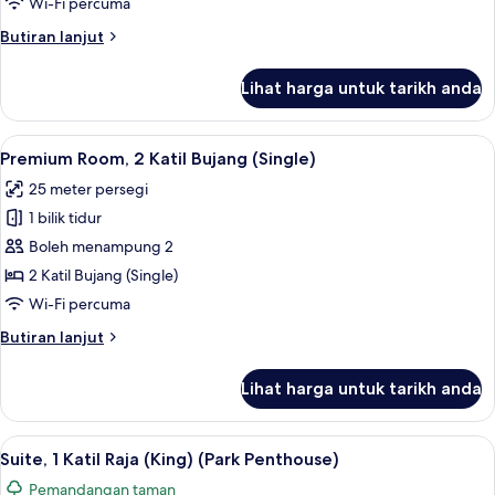
Wi-Fi percuma
Katil
Butiran
Butiran lanjut
Bujang
selanjutnya
(Single)
untuk
Lihat harga untuk tarikh anda
Executive
Room,
2
Lihat
Peralatan tempat tidur premium, peti b
8
Katil
Premium Room, 2 Katil Bujang (Single)
semua
Bujang
25 meter persegi
(Single)
foto
1 bilik tidur
untuk
Premium
Boleh menampung 2
Room,
2 Katil Bujang (Single)
2
Wi-Fi percuma
Katil
Butiran
Butiran lanjut
Bujang
selanjutnya
(Single)
untuk
Lihat harga untuk tarikh anda
Premium
Room,
2
Lihat
Suite, 1 Katil Raja (King) (Park Pentho
8
Katil
Suite, 1 Katil Raja (King) (Park Penthouse)
semua
Bujang
Pemandangan taman
(Single)