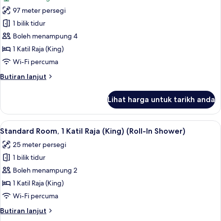
foto
97 meter persegi
untuk
Suite,
1 bilik tidur
1
Boleh menampung 4
Katil
1 Katil Raja (King)
Raja
Wi-Fi percuma
(King)
Butiran
Butiran lanjut
(Park
selanjutnya
Penthouse)
untuk
Lihat harga untuk tarikh anda
Suite,
1
Katil
Lihat
Standard Room, 1 Katil Raja (King) (Ro
5
Raja
Standard Room, 1 Katil Raja (King) (Roll-In Shower)
semua
(King)
25 meter persegi
(Park
foto
Penthouse)
1 bilik tidur
untuk
Standard
Boleh menampung 2
Room,
1 Katil Raja (King)
1
Wi-Fi percuma
Katil
Butiran
Butiran lanjut
Raja
selanjutnya