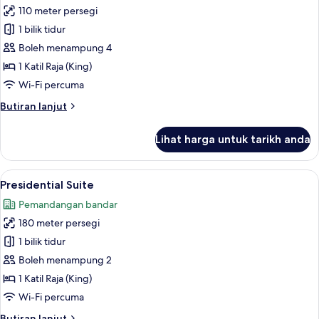
Non
110 meter persegi
untuk
Smoking
Suite,
1 bilik tidur
(Panorama)
1
Boleh menampung 4
Katil
1 Katil Raja (King)
Raja
Wi-Fi percuma
(King)
Butiran
Butiran lanjut
(Grand
selanjutnya
Park,
untuk
Lihat harga untuk tarikh anda
Lounge
Suite,
1
Access)
Katil
Lihat
Presidential Suite | Ruang tamu | 47 in
13
Raja
Presidential Suite
semua
(King)
Pemandangan bandar
(Grand
foto
Park,
180 meter persegi
untuk
Lounge
Presidential
1 bilik tidur
Access)
Suite
Boleh menampung 2
1 Katil Raja (King)
Wi-Fi percuma
Butiran
Butiran lanjut