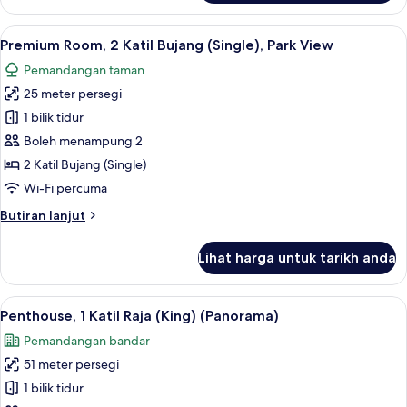
Room,
2
Lihat
Peralatan tempat tidur premium, peti b
12
Katil
Premium Room, 2 Katil Bujang (Single), Park View
semua
Bujang
Pemandangan taman
(Single)
foto
(Panorama)
25 meter persegi
untuk
Premium
1 bilik tidur
Room,
Boleh menampung 2
2
2 Katil Bujang (Single)
Katil
Wi-Fi percuma
Bujang
Butiran
Butiran lanjut
(Single),
selanjutnya
Park
untuk
Lihat harga untuk tarikh anda
View
Premium
Room,
2
Lihat
Penthouse, 1 Katil Raja (King) (Panora
9
Katil
Penthouse, 1 Katil Raja (King) (Panorama)
semua
Bujang
Pemandangan bandar
(Single),
foto
Park
51 meter persegi
untuk
View
Penthouse,
1 bilik tidur