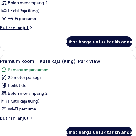
Premium
Boleh menampung 2
Room,
1 Katil Raja (King)
1
Wi-Fi percuma
Katil
Butiran
Butiran lanjut
Raja
selanjutnya
(King)
untuk
Lihat harga untuk tarikh anda
Premium
Room,
1
Lihat
Premium Room, 1 Katil Raja (King), Par
11
Katil
Premium Room, 1 Katil Raja (King), Park View
semua
Raja
Pemandangan taman
(King)
foto
25 meter persegi
untuk
Premium
1 bilik tidur
Room,
Boleh menampung 2
1
1 Katil Raja (King)
Katil
Wi-Fi percuma
Raja
Butiran
Butiran lanjut
(King),
selanjutnya
Park
untuk
Lihat harga untuk tarikh anda
View
Premium