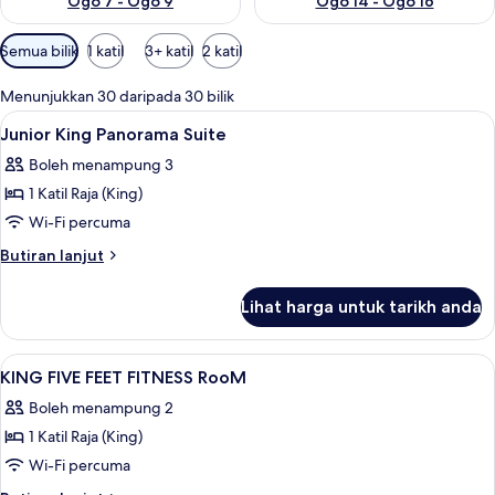
Ogo 7 - Ogo 9
Ogo 14 - Ogo 16
Penapis
Semua bilik
1 katil
3+ katil
2 katil
yang
tersedia
Menunjukkan 30 daripada 30 bilik
untuk
Lihat
Peralatan tempat tidur premium, peti b
21
Junior King Panorama Suite
bilik
semua
Boleh menampung 3
foto
1 Katil Raja (King)
untuk
Junior
Wi-Fi percuma
King
Butiran
Butiran lanjut
Panorama
selanjutnya
untuk
Suite
Lihat harga untuk tarikh anda
Junior
King
Panorama
Lihat
Peralatan tempat tidur premium, peti b
14
Suite
KING FIVE FEET FITNESS RooM
semua
Boleh menampung 2
foto
1 Katil Raja (King)
untuk
KING
Wi-Fi percuma
FIVE