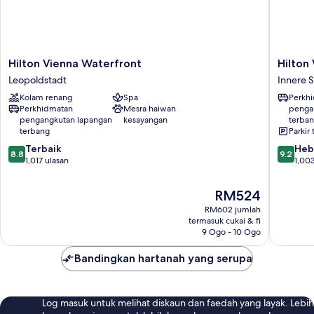
Hilton
Hilton
Hilton Vienna Waterfront
Hilton
Vienna
Vienna
Leopoldstadt
Innere S
Waterfront
Plaza
Kolam renang
Spa
Perkh
Leopoldstadt
Innere
Perkhidmatan
Mesra haiwan
penga
Stadt
pengangkutan lapangan
kesayangan
terba
terbang
Parkir 
8.8
9.2
Terbaik
Heb
8.8
9.2
daripada
daripad
1,017 ulasan
1,003
10,
10,
Terbaik,
Hebat,
Harga
RM524
1,017
1,003
ialah
RM602 jumlah
ulasan
ulasan
RM524
termasuk cukai & fi
9 Ogo - 10 Ogo
Bandingkan hartanah yang serupa
Log masuk untuk melihat diskaun dan faedah yang layak. Lebih