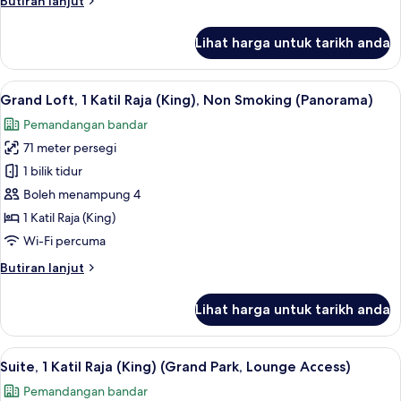
Butiran lanjut
selanjutnya
untuk
Lihat harga untuk tarikh anda
Bilik
Lihat
Grand Loft, 1 Katil Raja (King), Non S
8
Grand Loft, 1 Katil Raja (King), Non Smoking (Panorama)
semua
Pemandangan bandar
foto
71 meter persegi
untuk
Grand
1 bilik tidur
Loft,
Boleh menampung 4
1
1 Katil Raja (King)
Katil
Wi-Fi percuma
Raja
Butiran
Butiran lanjut
(King),
selanjutnya
Non
untuk
Lihat harga untuk tarikh anda
Smoking
Grand
Loft,
(Panorama)
1
Lihat
Suite, 1 Katil Raja (King) (Grand Park,
9
Katil
Suite, 1 Katil Raja (King) (Grand Park, Lounge Access)
semua
Raja
Pemandangan bandar
(King),
foto