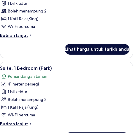
Premium
1 bilik tidur
Room,
Boleh menampung 2
1
1 Katil Raja (King)
Katil
Wi-Fi percuma
Raja
Butiran
Butiran lanjut
(King)
selanjutnya
(Panorama)
untuk
Lihat harga untuk tarikh anda
Premium
Room,
1
Lihat
Suite, 1 Bedroom (Park) | Ruang tamu |
7
Katil
Suite, 1 Bedroom (Park)
semua
Raja
Pemandangan taman
(King)
foto
(Panorama)
41 meter persegi
untuk
Suite,
1 bilik tidur
1
Boleh menampung 3
Bedroom
1 Katil Raja (King)
(Park)
Wi-Fi percuma
Butiran
Butiran lanjut
selanjutnya