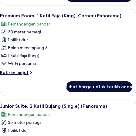
Room,
1
Lihat
Premium Room, 1 Katil Raja (King), Cor
13
Katil
Premium Room, 1 Katil Raja (King), Corner (Panorama)
semua
Raja
Pemandangan bandar
(King),
foto
Park
30 meter persegi
untuk
View
Premium
1 bilik tidur
Room,
Boleh menampung 3
1
1 Katil Raja (King)
Katil
Wi-Fi percuma
Raja
Butiran
Butiran lanjut
(King),
selanjutnya
Corner
untuk
Lihat harga untuk tarikh anda
(Panorama)
Premium
Room,
1
Lihat
Junior Suite, 2 Katil Bujang (Single) (
12
Katil
Junior Suite, 2 Katil Bujang (Single) (Panorama)
semua
Raja
Pemandangan bandar
(King),
foto
Corner
35 meter persegi
untuk
(Panorama)
Junior
1 bilik tidur