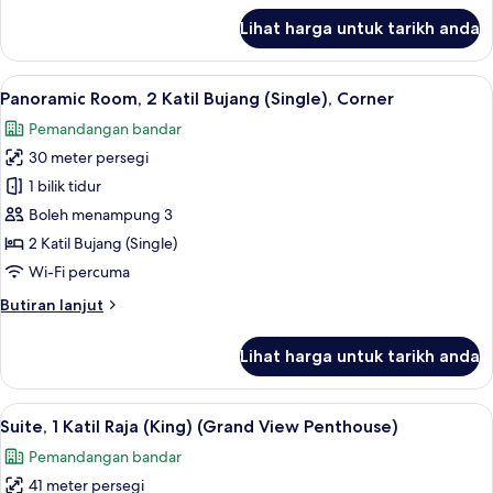
(King)
untuk
Lihat harga untuk tarikh anda
Standard
(Roll-
Room,
In
1
Lihat
47 inci televisyen LCD dengan digital, 
Shower)
14
Katil
Panoramic Room, 2 Katil Bujang (Single), Corner
semua
Raja
Pemandangan bandar
(King)
foto
(Roll-
30 meter persegi
untuk
In
Panoramic
1 bilik tidur
Shower)
Room,
Boleh menampung 3
2
2 Katil Bujang (Single)
Katil
Wi-Fi percuma
Bujang
Butiran
Butiran lanjut
(Single),
selanjutnya
Corner
untuk
Lihat harga untuk tarikh anda
Panoramic
Room,
2
Lihat
Suite, 1 Katil Raja (King) (Grand View 
8
Katil
Suite, 1 Katil Raja (King) (Grand View Penthouse)
semua
Bujang
Pemandangan bandar
(Single),
foto
Corner
41 meter persegi
untuk