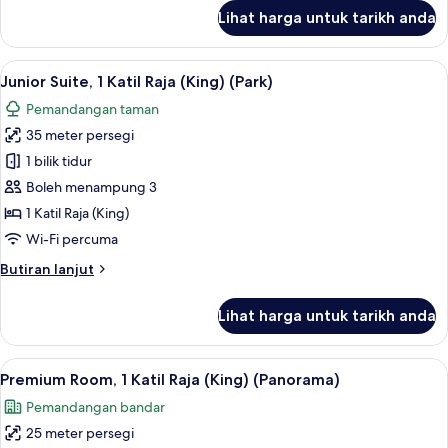
(Panorama)
untuk
Lihat harga untuk tarikh anda
Junior
Suite,
1
Lihat
Junior Suite, 1 Katil Raja (King) (Park)
10
Katil
Junior Suite, 1 Katil Raja (King) (Park)
semua
Raja
Pemandangan taman
(King)
foto
(Panorama)
35 meter persegi
untuk
Junior
1 bilik tidur
Suite,
Boleh menampung 3
1
1 Katil Raja (King)
Katil
Wi-Fi percuma
Raja
Butiran
Butiran lanjut
(King)
selanjutnya
(Park)
untuk
Lihat harga untuk tarikh anda
Junior
Suite,
1
Lihat
Peralatan tempat tidur premium, peti b
10
Katil
Premium Room, 1 Katil Raja (King) (Panorama)
semua
Raja
Pemandangan bandar
(King)
foto
(Park)
25 meter persegi
untuk