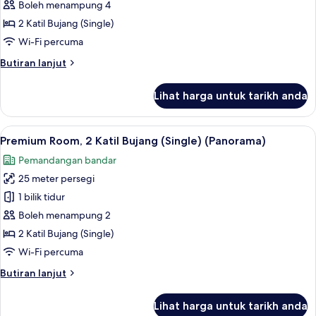
Suite,
Boleh menampung 4
2
2 Katil Bujang (Single)
Katil
Wi-Fi percuma
Bujang
Butiran
Butiran lanjut
(Single)
selanjutnya
(Panorama)
untuk
Lihat harga untuk tarikh anda
Junior
Suite,
2
Lihat
Peralatan tempat tidur premium, peti b
13
Katil
Premium Room, 2 Katil Bujang (Single) (Panorama)
semua
Bujang
Pemandangan bandar
(Single)
foto
(Panorama)
25 meter persegi
untuk
Premium
1 bilik tidur
Room,
Boleh menampung 2
2
2 Katil Bujang (Single)
Katil
Wi-Fi percuma
Bujang
Butiran
Butiran lanjut
(Single)
selanjutnya
(Panorama)
untuk
Lihat harga untuk tarikh anda
Premium