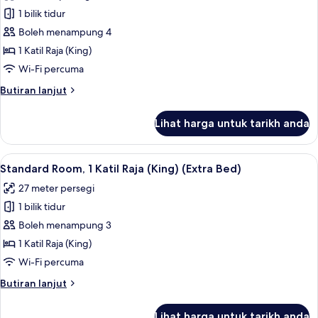
Suite,
1 bilik tidur
1
Boleh menampung 4
Katil
1 Katil Raja (King)
Raja
Wi-Fi percuma
(King)
Butiran
Butiran lanjut
(Grand
selanjutnya
View
untuk
Lihat harga untuk tarikh anda
Penthouse)
Suite,
1
Katil
Lihat
Peralatan tempat tidur premium, peti b
6
Raja
Standard Room, 1 Katil Raja (King) (Extra Bed)
semua
(King)
27 meter persegi
(Grand
foto
View
1 bilik tidur
untuk
Penthouse)
Standard
Boleh menampung 3
Room,
1 Katil Raja (King)
1
Wi-Fi percuma
Katil
Butiran
Butiran lanjut
Raja
selanjutnya
(King)
untuk
Lihat harga untuk tarikh anda