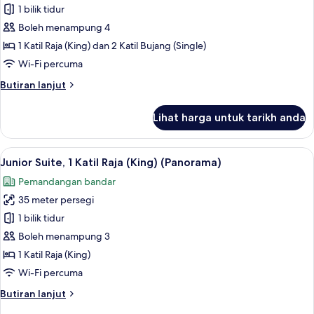
1 bilik tidur
untuk
Family
Boleh menampung 4
Connecting
1 Katil Raja (King) dan 2 Katil Bujang (Single)
Room
Wi-Fi percuma
Butiran
Butiran lanjut
selanjutnya
untuk
Lihat harga untuk tarikh anda
Family
Connecting
Room
Lihat
47 inci televisyen LCD dengan digital, 
10
Junior Suite, 1 Katil Raja (King) (Panorama)
semua
Pemandangan bandar
foto
35 meter persegi
untuk
Junior
1 bilik tidur
Suite,
Boleh menampung 3
1
1 Katil Raja (King)
Katil
Wi-Fi percuma
Raja
Butiran
Butiran lanjut
(King)
selanjutnya