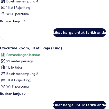
1
Boleh menampung 4
Katil
1 Katil Raja (King)
Raja
Wi-Fi percuma
(King)
Butiran
Butiran lanjut
(Panorama)
selanjutnya
untuk
Lihat harga untuk tarikh anda
Penthouse,
1
Katil
Lihat
Executive Room, 1 Katil Raja (King) | P
9
Raja
Executive Room, 1 Katil Raja (King)
semua
(King)
Pemandangan bandar
(Panorama)
foto
22 meter persegi
untuk
Executive
1 bilik tidur
Room,
Boleh menampung 2
1
1 Katil Raja (King)
Katil
Wi-Fi percuma
Raja
Butiran
Butiran lanjut
(King)
selanjutnya
untuk
Lihat harga untuk tarikh anda
Executive