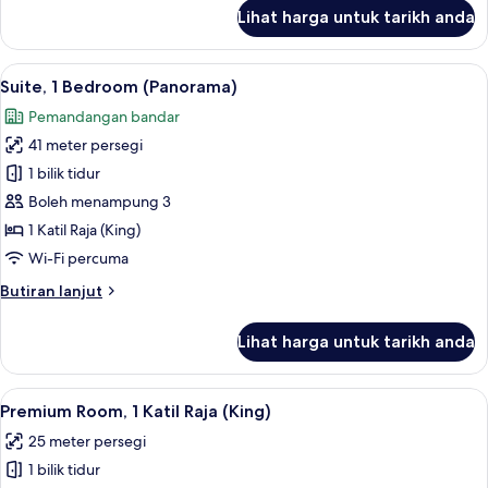
untuk
Lihat harga untuk tarikh anda
Suite,
1
Bedroom
Lihat
Suite, 1 Bedroom (Panorama) | Peralata
9
(Park)
Suite, 1 Bedroom (Panorama)
semua
Pemandangan bandar
foto
41 meter persegi
untuk
Suite,
1 bilik tidur
1
Boleh menampung 3
Bedroom
1 Katil Raja (King)
(Panorama)
Wi-Fi percuma
Butiran
Butiran lanjut
selanjutnya
untuk
Lihat harga untuk tarikh anda
Suite,
1
Bedroom
Lihat
Peralatan tempat tidur premium, peti b
8
(Panorama)
Premium Room, 1 Katil Raja (King)
semua
25 meter persegi
foto
1 bilik tidur
untuk