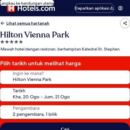
Langkau ke kandungan utama
Dapatkan aplikasi
Lihat semua hartanah
Hilton Vienna Park
Hartanah
5.0
Mewah hotel dengan restoran, berhampiran Katedral St. Stephen
bintang
Pilih tarikh untuk melihat harga
Ingin ke mana?
Tarikh
Pengembara
Cari