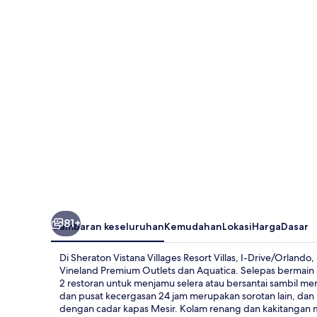
Villages
Resort
Villas,
I-
Drive/Orlando
81+
Gambaran keseluruhan
Kemudahan
Lokasi
Harga
Dasar
Di Sheraton Vistana Villages Resort Villas, I-Drive/Orlan
Vineland Premium Outlets dan Aquatica. Selepas bermain a
2 restoran untuk menjamu selera atau bersantai sambil meni
dan pusat kecergasan 24 jam merupakan sorotan lain, dan
dengan cadar kapas Mesir. Kolam renang dan kakitangan 