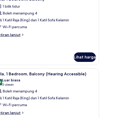
emua
on
1 bilik tidur
oking,
oto
lcony
Boleh menampung 4
ntuk
lla,
1 Katil Raja (King) dan 1 Katil Sofa Kelamin
Wi-Fi percuma
edroom,
tiran
tiran lanjut
alcony
lanjutnya
tuk
la,
Lihat harga
droom,
lcony
pong, filem berbayar
ihat
TV skrin rata, pemain DVD, meja ping pong, f
9
lla, 1 Bedroom, Balcony (Hearing Accessible)
emua
Luar biasa
oto
4
9.4 daripada 10
(3
3 ulasan
ntuk
ulasan)
Boleh menampung 4
lla,
1 Katil Raja (King) dan 1 Katil Sofa Kelamin
Wi-Fi percuma
edroom,
tiran
alcony
tiran lanjut
lanjutnya