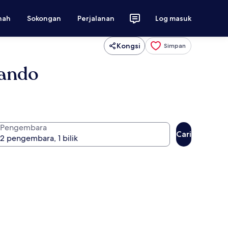
nah
Sokongan
Perjalanan
Log masuk
Kongsi
Simpan
lando
Pengembara
Cari