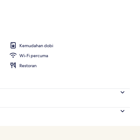
ng terbuka, kabana percuma, payung kolam
Kemudahan dobi
Wi-Fi percuma
Restoran