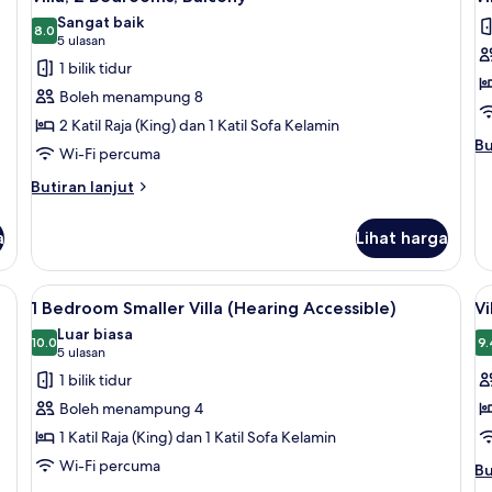
semua
s
with
N
Sangat baik
Balcony
foto
8.0
Sm
f
8.0 daripada 10
(5
5 ulasan
Ba
untuk
u
ulasan)
1 bilik tidur
Villa,
Vi
Boleh menampung 8
2
1
2 Katil Raja (King) dan 1 Katil Sofa Kelamin
Bedrooms,
B
Bu
Bu
Wi-Fi percuma
Balcony
B
se
un
Butiran
Butiran lanjut
Vil
selanjutnya
1
untuk
a
Lihat harga
Be
Villa,
Ba
2
Bedrooms,
a ping pong, filem berbayar
Lihat
TV skrin rata, pemain DVD, meja ping 
L
5
Balcony
1 Bedroom Smaller Villa (Hearing Accessible)
Vi
semua
s
Luar biasa
foto
10.0
f
9.
10.0 daripada 10
(5
5 ulasan
untuk
u
ulasan)
1 bilik tidur
1
Vi
Boleh menampung 4
Bedroom
1
1 Katil Raja (King) dan 1 Katil Sofa Kelamin
Smaller
B
Wi-Fi percuma
Bu
Villa
B
Bu
se