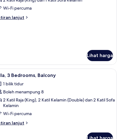
ntuk
lla,
Wi-Fi percuma
tiran
tiran lanjut
edrooms,
lanjutnya
tuk
alcony
la,
Hearing
ccessible)
drooms,
lcony
Lihat harga
earing
cessible)
pong, filem berbayar
ihat
TV skrin rata, pemain DVD, meja ping pong, f
5
lla, 3 Bedrooms, Balcony
emua
1 bilik tidur
oto
Boleh menampung 8
ntuk
lla,
2 Katil Raja (King), 2 Katil Kelamin (Double) dan 2 Katil Sofa
Kelamin
Wi-Fi percuma
edrooms,
alcony
tiran
tiran lanjut
lanjutnya
tuk
Lihat harga