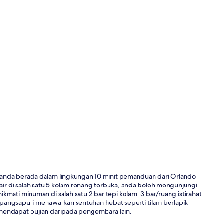
Video pencip
do, anda berada dalam lingkungan 10 minit pemanduan dari Orlando
ir di salah satu 5 kolam renang terbuka, anda boleh mengunjungi
kmati minuman di salah satu 2 bar tepi kolam. 3 bar/ruang istirahat
TV skrin rat
 pangsapuri menawarkan sentuhan hebat seperti tilam berlapik
mendapat pujian daripada pengembara lain.