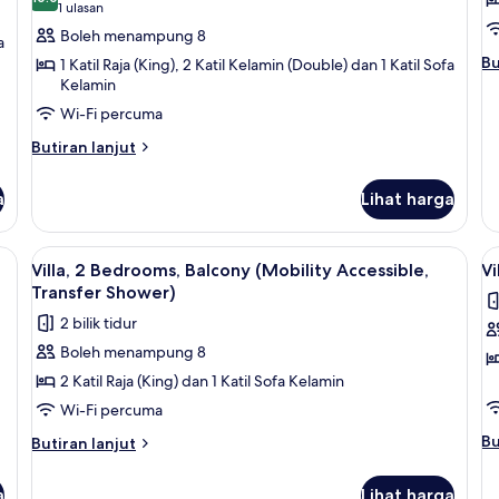
untuk
u
10.0 daripada 10
(1
1 ulasan
Shower)
Villa,
Vi
ulasan)
Boleh menampung 8
a
2
2
Bu
Bu
1 Katil Raja (King), 2 Katil Kelamin (Double) dan 1 Katil Sofa
Bedrooms,
B
se
Kelamin
un
Balcony
B
Wi-Fi percuma
Vil
(Mobility
(
2
Butiran
Butiran lanjut
Accessible,
A
Be
selanjutnya
Roll-
Ba
untuk
a
Lihat harga
(H
Villa,
In
Ac
2
Shower)
Bedrooms,
a ping pong, filem berbayar
Lihat
TV skrin rata, pemain DVD, meja ping 
L
12
Balcony
Villa, 2 Bedrooms, Balcony (Mobility Accessible,
Vi
semua
s
(Mobility
Transfer Shower)
Accessible,
foto
f
2 bilik tidur
Roll-
untuk
u
In
Boleh menampung 8
Villa,
Vi
Shower)
2 Katil Raja (King) dan 1 Katil Sofa Kelamin
2
3
Bedrooms,
B
Wi-Fi percuma
Balcony
B
Bu
Bu
Butiran
Butiran lanjut
(Mobility
se
selanjutnya
un
untuk
Accessible,
a
Lihat harga