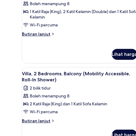
untuk
ulasan)
Boleh menampung 8
Villa,
1 Katil Raja (King), 2 Katil Kelamin (Double) dan 1 Katil Sof
2
Kelamin
Bedrooms,
Wi-Fi percuma
Balcony
Butiran
Butiran lanjut
(Hearing
selanjutnya
Accessible)
untuk
Villa,
Lihat harg
2
Bedrooms,
Balcony
Lihat
TV skrin rata, pemain DVD, mej
(Hearing
12
Villa, 2 Bedrooms, Balcony (Mobility Accessible,
semua
Accessible)
Roll-In Shower)
foto
2 bilik tidur
untuk
Boleh menampung 8
Villa,
2 Katil Raja (King) dan 1 Katil Sofa Kelamin
2
Bedrooms,
Wi-Fi percuma
Balcony
Butiran
Butiran lanjut
(Mobility
selanjutnya
untuk
Accessible,
Lihat harg