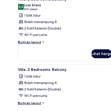
semua
Non
Luar biasa
Smoking
foto
9.4
9.4 daripada 10
(109
109 ulasan
untuk
ulasan)
1 bilik tidur
Villa,
Boleh menampung 8
2
2 Katil Kelamin (Double)
Bedrooms,
Wi-Fi percuma
Balcony
Butiran
Butiran lanjut
selanjutnya
untuk
Lihat harg
Villa,
2
Bedrooms,
Lihat
TV skrin rata, pemain DVD, mej
5
Balcony
Villa, 2 Bedrooms, Balcony
semua
1 bilik tidur
foto
Boleh menampung 8
untuk
Villa,
2 Katil Kelamin (Double)
2
Wi-Fi percuma
Bedrooms,
Butiran
Butiran lanjut
Balcony
selanjutnya