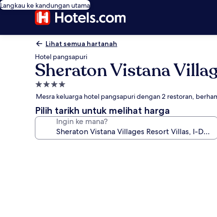
Langkau ke kandungan utama
Lihat semua hartanah
Hotel pangsapuri
Sheraton Vistana Villag
Hartanah
4.0
Mesra keluarga hotel pangsapuri dengan 2 restoran, berha
bintang
Pilih tarikh untuk melihat harga
Ingin ke mana?
Galeri
foto
untuk
Sheraton
Vistana