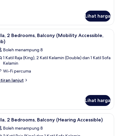
Hearing
tuk
ccessible)
la,
Lihat harga
droom,
lcony
pong, filem berbayar
ihat
Cadar kapas Mesir, peralatan tempat tidur pr
earing
11
lla, 2 Bedrooms, Balcony (Mobility Accessible,
cessible)
emua
ub)
oto
Boleh menampung 8
ntuk
1 Katil Raja (King), 2 Katil Kelamin (Double) dan 1 Katil Sofa
lla,
Kelamin
Wi-Fi percuma
edrooms,
tiran
alcony
tiran lanjut
lanjutnya
Mobility
tuk
ccessible,
la,
Lihat harga
ub)
drooms,
lcony
idur premium, tilam berlapik
ihat
TV skrin rata, pemain DVD, meja ping pong, f
obility
12
lla, 2 Bedrooms, Balcony (Hearing Accessible)
emua
cessible,
Boleh menampung 8
b)
oto
2 Katil Raja (King) dan 1 Katil Sofa Kelamin