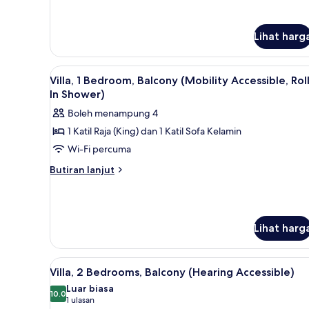
untuk
Villa,
2
Lihat harg
Bedrooms,
Balcony
Lihat
TV skrin rata, pemain DVD, mej
7
Villa, 1 Bedroom, Balcony (Mobility Accessible, Rol
semua
In Shower)
foto
Boleh menampung 4
untuk
1 Katil Raja (King) dan 1 Katil Sofa Kelamin
Villa,
Wi-Fi percuma
1
Bedroom,
Butiran
Butiran lanjut
selanjutnya
Balcony
untuk
(Mobility
Villa,
Accessible,
1
Lihat harg
Roll-
Bedroom,
Balcony
In
(Mobility
Shower)
Lihat
Cadar kapas Mesir, peralatan t
Accessible,
13
Villa, 2 Bedrooms, Balcony (Hearing Accessible)
semua
Roll-
Luar biasa
In
foto
10.0
10.0 daripada 10
(1
1 ulasan
Shower)