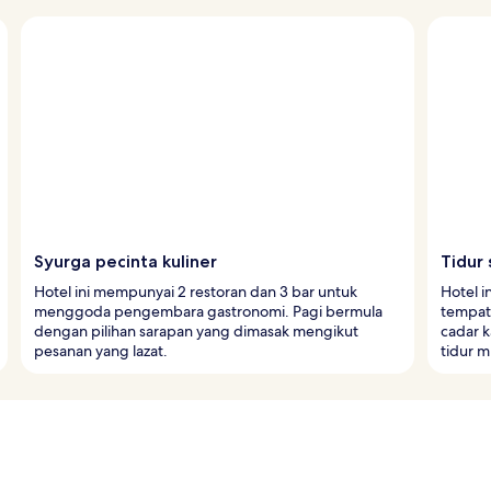
Syurga pecinta kuliner
Tidur 
Hotel ini mempunyai 2 restoran dan 3 bar untuk
Hotel i
menggoda pengembara gastronomi. Pagi bermula
tempat
dengan pilihan sarapan yang dimasak mengikut
cadar 
pesanan yang lazat.
tidur m