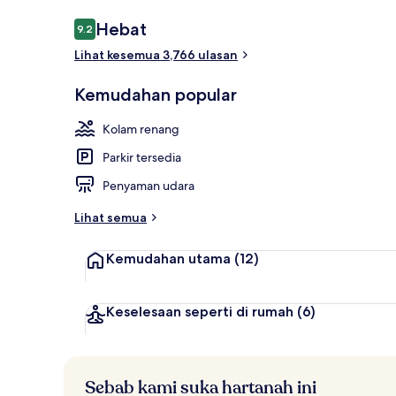
Ulasan
Hebat
9.2
9.2 daripada 10
Lihat kesemua 3,766 ulasan
5 kolam rena
Kemudahan popular
Kolam renang
Parkir tersedia
Penyaman udara
Lihat semua
Kemudahan utama
(12)
Keselesaan seperti di rumah
(6)
Sebab kami suka hartanah ini