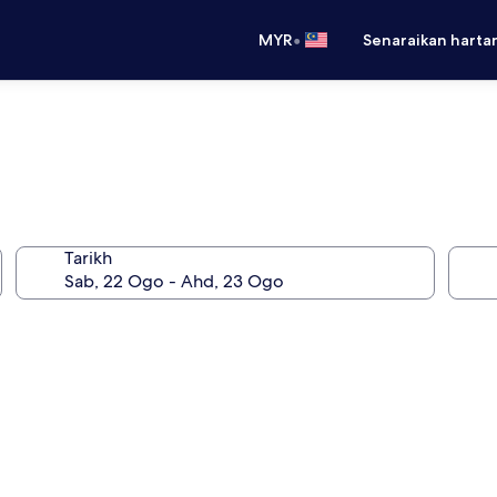
•
MYR
Senaraikan harta
Tarikh