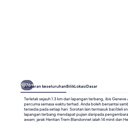
76+
Gambaran keseluruhan
Bilik
Lokasi
Dasar
Terletak sejauh 1.3 km dari lapangan terbang, ibis Gene
percuma semasa waktu terhad. Anda boleh bersantai sambi
tersedia pada setiap hari. Sorotan lain termasuk bar/deli
lapangan terbang mendapat pujian daripada pengembara l
awam: jarak Hentian Trem Blandonnet ialah 14 minit dan Hen