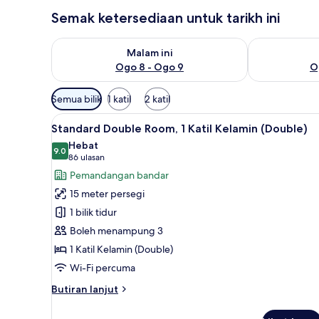
Semak ketersediaan untuk tarikh ini
Semak ketersediaan untuk malam ini Ogo 8 - Ogo 9
Semak keters
Malam ini
Ogo 8 - Ogo 9
O
Penapis
Semua bilik
1 katil
2 katil
yang
Lihat
Standard Double Room, 1 Katil 
tersedia
10
Standard Double Room, 1 Katil Kelamin (Double)
semua
untuk
Hebat
foto
9.0
bilik
9.0 daripada 10
(86
86 ulasan
untuk
ulasan)
Pemandangan bandar
Standard
15 meter persegi
Double
1 bilik tidur
Room,
Boleh menampung 3
1
1 Katil Kelamin (Double)
Katil
Kelamin
Wi-Fi percuma
(Double)
Butiran
Butiran lanjut
selanjutnya
untuk