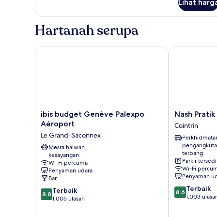
Lihat harg
Standard
Double
Room,
Hartanah serupa
1
Katil
Kelamin
ibis budget Genève Palexpo Aéroport
Nash Pratik H
(Double)
ibis
Nash
ibis budget Genève Palexpo
Nash Pratik
budget
Pratik
Aéroport
Cointrin
Genève
Hotel
Le Grand-Saconnex
Perkhidmata
Palexpo
Cointrin
pengangkuta
Aéroport
Mesra haiwan
terbang
kesayangan
Le
Parkir tersedi
Wi-Fi percuma
Grand-
Wi-Fi percu
Penyaman udara
Saconnex
Penyaman ud
Bar
8.6
Terbaik
8.8
Terbaik
8.6
8.8
daripada
1,003 ulasa
daripada
1,005 ulasan
10,
10,
Terbaik,
Terbaik,