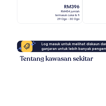
1,003
1,005
Harga
RM396
ulasan
ulasan
ialah
RM454 jumlah
RM396
termasuk cukai & fi
29 Ogo - 30 Ogo
Log masuk untuk melihat diskaun da
ganjaran untuk lebih banyak penge
Tentang kawasan sekitar