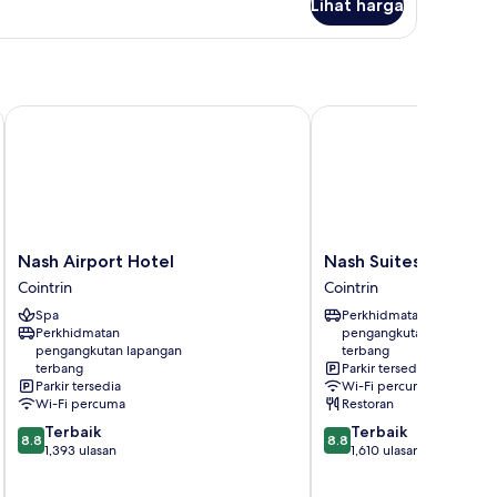
Lihat harga
til
lamin
ouble),
cessible
Nash Airport Hotel
Nash Suites Airport Ho
Nash
Nash
Nash Airport Hotel
Nash Suites Airport 
Airport
Suites
Cointrin
Cointrin
Hotel
Airport
Spa
Perkhidmatan
Cointrin
Hotel
Perkhidmatan
pengangkutan lapangan
Cointrin
pengangkutan lapangan
terbang
terbang
Parkir tersedia
Parkir tersedia
Wi-Fi percuma
Wi-Fi percuma
Restoran
8.8
8.8
Terbaik
Terbaik
8.8
8.8
daripada
daripada
1,393 ulasan
1,610 ulasan
10,
10,
Terbaik,
Terbaik,