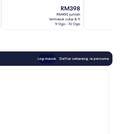
1,393
1,610
Harga
RM398
ulasan
ulasan
ialah
RM455 jumlah
RM398
termasuk cukai & fi
t
9 Ogo - 10 Ogo
Log masuk
Daftar sekarang, ia percuma