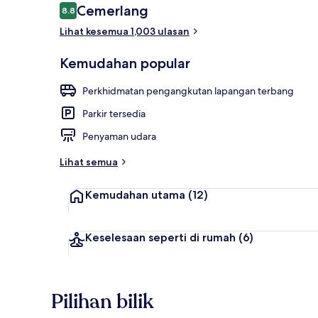
Ulasan
Cemerlang
8.8
8.8 daripada 10
Lihat kesemua 1,003 ulasan
Sarapan bufet
Kemudahan popular
Perkhidmatan pengangkutan lapangan terbang
Parkir tersedia
Penyaman udara
Lihat semua
Kemudahan utama
(12)
Keselesaan seperti di rumah
(6)
Pilihan bilik