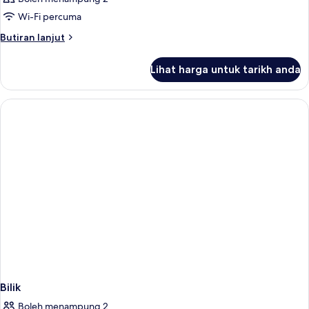
Wi-Fi percuma
Butiran
Butiran lanjut
selanjutnya
untuk
Lihat harga untuk tarikh anda
Bilik
Bilik
Boleh menampung 2