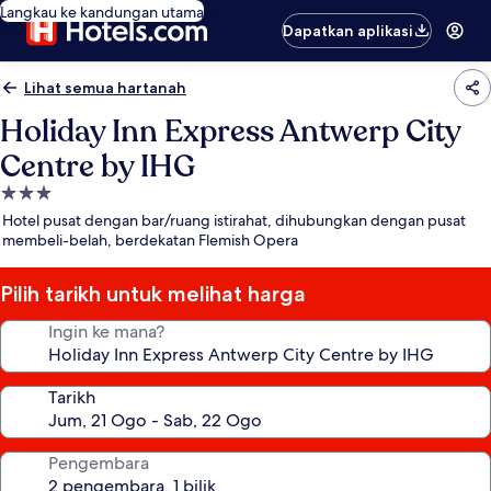
Langkau ke kandungan utama
Dapatkan aplikasi
Lihat semua hartanah
Holiday Inn Express Antwerp City
Centre by IHG
Hartanah
3.0
Hotel pusat dengan bar/ruang istirahat, dihubungkan dengan pusat
bintang
membeli-belah, berdekatan Flemish Opera
Pilih tarikh untuk melihat harga
Ingin ke mana?
Tarikh
Pengembara