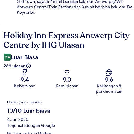
Old Town, sejauh 7 minit berjalan kaki dari Antwerp (ZWE-
Antwerp Central Train Station) dan 3 minit berjalan kaki dari De
Keyserlei.
Holiday Inn Express Antwerp City
Ulasan
Centre by IHG Ulasan
Luar Biasa
9.4
289 ulasan
9.4
9.0
9.6
Kebersihan
Kemudahan
Kakitangan &
perkhidmatan
Ulasan
Ulasan yang disahkan
10/10 Luar biasa
4 Jun 2026
Terjemah dengan Google
Bra läge och god frukost