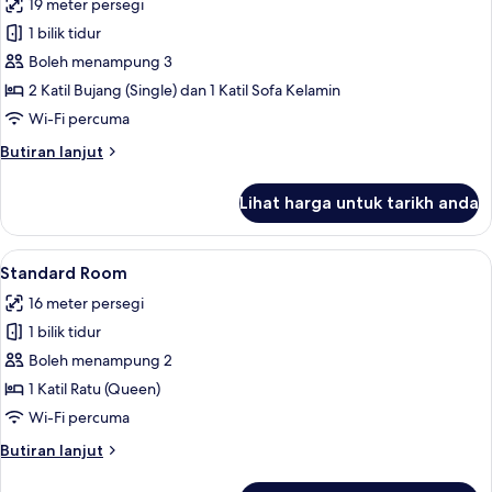
19 meter persegi
(Queen)
foto
1 bilik tidur
untuk
Standard
Boleh menampung 3
Room,
2 Katil Bujang (Single) dan 1 Katil Sofa Kelamin
Berbilang
Wi-Fi percuma
Katil
Butiran
Butiran lanjut
selanjutnya
untuk
Lihat harga untuk tarikh anda
Standard
Room,
Berbilang
Lihat
Meja, kalis bunyi, seterika/papan seter
7
Katil
Standard Room
semua
16 meter persegi
foto
1 bilik tidur
untuk
Standard
Boleh menampung 2
Room
1 Katil Ratu (Queen)
Wi-Fi percuma
Butiran
Butiran lanjut
selanjutnya
untuk