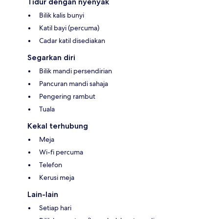
Tidur dengan nyenyak
Bilik kalis bunyi
Katil bayi (percuma)
Cadar katil disediakan
Segarkan diri
Bilik mandi persendirian
Pancuran mandi sahaja
Pengering rambut
Tuala
Kekal terhubung
Meja
Wi-fi percuma
Telefon
Kerusi meja
Lain-lain
Setiap hari