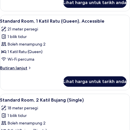
Lihat harga untuk tarikh anda
Standard
Room
Lihat
Standard Room, 1 Katil Ratu (Queen), Ac
6
Standard Room, 1 Katil Ratu (Queen), Accessible
semua
21 meter persegi
foto
1 bilik tidur
untuk
Standard
Boleh menampung 2
Room,
1 Katil Ratu (Queen)
1
Wi-Fi percuma
Katil
Butiran
Butiran lanjut
Ratu
selanjutnya
(Queen),
untuk
Lihat harga untuk tarikh anda
Standard
Accessible
Room,
1
Lihat
Standard Room, 2 Katil Bujang (Single) 
7
Katil
Standard Room, 2 Katil Bujang (Single)
semua
Ratu
18 meter persegi
(Queen),
foto
Accessible
1 bilik tidur
untuk
Standard
Boleh menampung 2