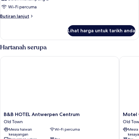
Wi-Fi percuma
Butiran
Butiran lanjut
selanjutnya
untuk
Lihat harga untuk tarikh anda
Bilik
Hartanah serupa
B&B HOTEL Antwerpen Centrum
Motel O
B&B
Motel
B&B HOTEL Antwerpen Centrum
Motel
HOTEL
One
Old Town
Old To
Antwerpen
Antwer
Mesra haiwan
Wi-Fi percuma
Mesra
Centrum
Old
kesayangan
kesay
Old
Town