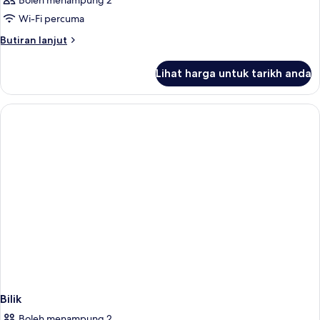
Boleh menampung 2
Wi-Fi percuma
Butiran
Butiran lanjut
selanjutnya
untuk
Lihat harga untuk tarikh anda
Bilik
Bilik
Boleh menampung 2