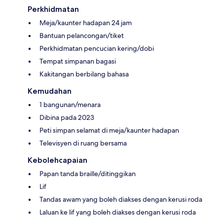
Perkhidmatan
Meja/kaunter hadapan 24 jam
Bantuan pelancongan/tiket
Perkhidmatan pencucian kering/dobi
Tempat simpanan bagasi
Kakitangan berbilang bahasa
Kemudahan
1 bangunan/menara
Dibina pada 2023
Peti simpan selamat di meja/kaunter hadapan
Televisyen di ruang bersama
Kebolehcapaian
Papan tanda braille/ditinggikan
Lif
Tandas awam yang boleh diakses dengan kerusi roda
Laluan ke lif yang boleh diakses dengan kerusi roda