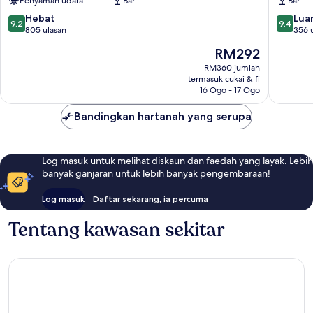
Penyaman udara
Bar
Bar
Town
9.2
9.4
Hebat
Luar
9.2
9.4
daripada
daripad
805 ulasan
356 
10,
10,
Harga
RM292
Hebat,
Luar
ialah
805
Biasa,
RM360 jumlah
RM292
termasuk cukai & fi
ulasan
356
16 Ogo - 17 Ogo
ulasan
Bandingkan hartanah yang serupa
Log masuk untuk melihat diskaun dan faedah yang layak. Lebih
banyak ganjaran untuk lebih banyak pengembaraan!
Log masuk
Daftar sekarang, ia percuma
Tentang kawasan sekitar