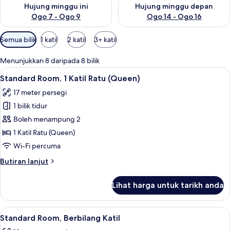
Semak ketersediaan untuk hujung minggu ini Ogo 7 - Ogo 9
Semak ketersediaan untuk hu
Hujung minggu ini
Hujung minggu depan
Ogo 7 - Ogo 9
Ogo 14 - Ogo 16
Penapis
Semua bilik
1 katil
2 katil
3+ katil
yang
tersedia
Menunjukkan 8 daripada 8 bilik
untuk
Lihat
Standard Room, 1 Katil Ratu (Queen) | 
7
Standard Room, 1 Katil Ratu (Queen)
bilik
semua
17 meter persegi
foto
1 bilik tidur
untuk
Standard
Boleh menampung 2
Room,
1 Katil Ratu (Queen)
1
Wi-Fi percuma
Katil
Butiran
Butiran lanjut
Ratu
selanjutnya
(Queen)
untuk
Lihat harga untuk tarikh anda
Standard
Room,
1
Lihat
Meja, kalis bunyi, seterika/papan seter
8
Katil
Standard Room, Berbilang Katil
semua
Ratu