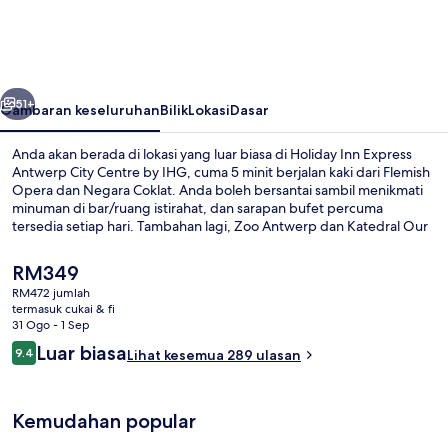
Express
Antwerp
City
belumnya
Seterusnya
Centre
51+
Gambaran keseluruhan
Bilik
Lokasi
Dasar
by
Anda akan berada di lokasi yang luar biasa di Holiday Inn Express
IHG
Antwerp City Centre by IHG, cuma 5 minit berjalan kaki dari Flemish
Opera dan Negara Coklat. Anda boleh bersantai sambil menikmati
minuman di bar/ruang istirahat, dan sarapan bufet percuma
tersedia setiap hari. Tambahan lagi, Zoo Antwerp dan Katedral Our
Lady terletak dalam jarak 15 minit dengan berjalan kaki. Pengembara
lain menyukai kakitangan.
Harga
RM349
semasa
RM472 jumlah
ialah
termasuk cukai & fi
Termasuk sarapan bufet setiap hari
RM349
31 Ogo - 1 Sep
Ulasan
Luar biasa
9.4
Lihat kesemua 289 ulasan
9.4 daripada 10
Kemudahan popular