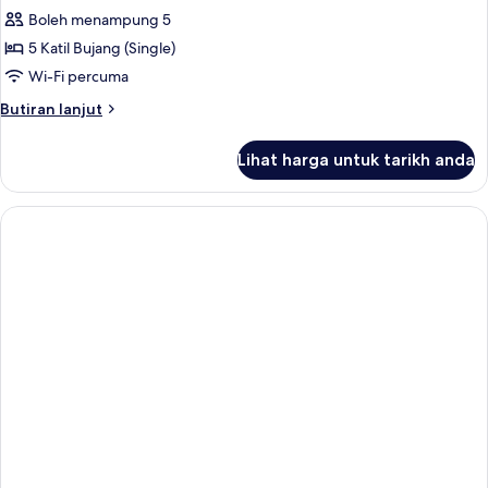
Bilik
Boleh menampung 5
Keluarga
5 Katil Bujang (Single)
Wi-Fi percuma
Butiran
Butiran lanjut
selanjutnya
untuk
Lihat harga untuk tarikh anda
Bilik
Keluarga