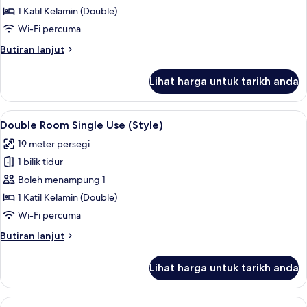
Room
1 Katil Kelamin (Double)
(Style)
Wi-Fi percuma
Butiran
Butiran lanjut
selanjutnya
untuk
Lihat harga untuk tarikh anda
Double
Room
(Style)
Lihat
Peralatan tempat tidur hipoalergenik, p
5
Double Room Single Use (Style)
semua
19 meter persegi
foto
1 bilik tidur
untuk
Double
Boleh menampung 1
Room
1 Katil Kelamin (Double)
Single
Wi-Fi percuma
Use
Butiran
Butiran lanjut
(Style)
selanjutnya
untuk
Lihat harga untuk tarikh anda
Double
Room
Single
Lihat
Peralatan tempat tidur hipoalergenik, p