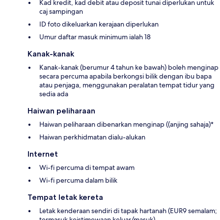
Kad kredit, kad debit atau deposit tunai diperlukan untuk
caj sampingan
ID foto dikeluarkan kerajaan diperlukan
Umur daftar masuk minimum ialah 18
Kanak-kanak
Kanak-kanak (berumur 4 tahun ke bawah) boleh menginap
secara percuma apabila berkongsi bilik dengan ibu bapa
atau penjaga, menggunakan peralatan tempat tidur yang
sedia ada
Haiwan peliharaan
Haiwan peliharaan dibenarkan menginap ((anjing sahaja)*
Haiwan perkhidmatan dialu-alukan
Internet
Wi-fi percuma di tempat awam
Wi-fi percuma dalam bilik
Tempat letak kereta
Letak kenderaan sendiri di tapak hartanah (EUR9 semalam;
termasuk keistimewaan keluar/masuk)