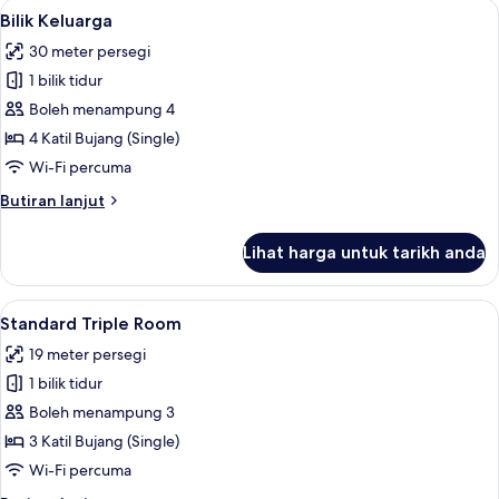
Lihat
Peralatan tempat tidur hipoalergenik, p
4
Bilik Keluarga
semua
30 meter persegi
foto
1 bilik tidur
untuk
Bilik
Boleh menampung 4
Keluarga
4 Katil Bujang (Single)
Wi-Fi percuma
Butiran
Butiran lanjut
selanjutnya
untuk
Lihat harga untuk tarikh anda
Bilik
Keluarga
Lihat
Peralatan tempat tidur hipoalergenik, p
5
Standard Triple Room
semua
19 meter persegi
foto
1 bilik tidur
untuk
Standard
Boleh menampung 3
Triple
3 Katil Bujang (Single)
Room
Wi-Fi percuma