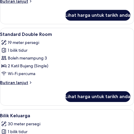
Butiran
Butiran lanjut
selanjutnya
untuk
Lihat harga untuk tarikh anda
Standard
Triple
Room
Lihat
Peralatan tempat tidur hipoalergenik, p
6
Standard Double Room
semua
19 meter persegi
foto
1 bilik tidur
untuk
Standard
Boleh menampung 3
Double
2 Katil Bujang (Single)
Room
Wi-Fi percuma
Butiran
Butiran lanjut
selanjutnya
untuk
Lihat harga untuk tarikh anda
Standard
Double
Room
Lihat
Peralatan tempat tidur hipoalergenik, p
5
Bilik Keluarga
semua
30 meter persegi
foto
1 bilik tidur
untuk