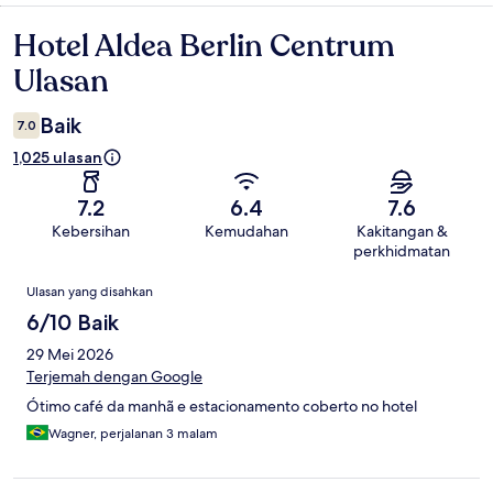
Hotel Aldea Berlin Centrum
Ulasan
Ulasan
Baik
7.0
1,025 ulasan
7.2
6.4
7.6
Kebersihan
Kemudahan
Kakitangan &
perkhidmatan
Ulasan
Ulasan yang disahkan
6/10 Baik
29 Mei 2026
Terjemah dengan Google
Ótimo café da manhã e estacionamento coberto no hotel
Wagner, perjalanan 3 malam