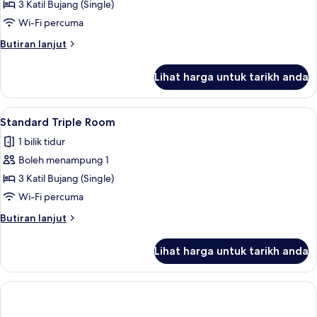
Standard
3 Katil Bujang (Single)
Triple
Wi-Fi percuma
Room
Butiran
Butiran lanjut
selanjutnya
untuk
Lihat harga untuk tarikh anda
Standard
Triple
Room
Lihat
Peralatan tempat tidur hipoalergenik, p
5
Standard Triple Room
semua
1 bilik tidur
foto
Boleh menampung 1
untuk
Standard
3 Katil Bujang (Single)
Triple
Wi-Fi percuma
Room
Butiran
Butiran lanjut
selanjutnya
untuk
Lihat harga untuk tarikh anda
Standard
Triple
Room