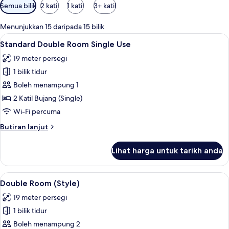
Penapis
Semua bilik
2 katil
1 katil
3+ katil
yang
tersedia
Menunjukkan 15 daripada 15 bilik
untuk
Lihat
Peralatan tempat tidur hipoalergenik, p
7
Standard Double Room Single Use
bilik
semua
19 meter persegi
foto
1 bilik tidur
untuk
Standard
Boleh menampung 1
Double
2 Katil Bujang (Single)
Room
Wi-Fi percuma
Single
Butiran
Butiran lanjut
Use
selanjutnya
untuk
Lihat harga untuk tarikh anda
Standard
Double
Room
Lihat
Peralatan tempat tidur hipoalergenik, p
5
Single
Double Room (Style)
semua
Use
19 meter persegi
foto
1 bilik tidur
untuk
Double
Boleh menampung 2