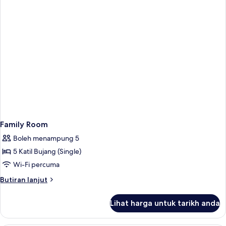
Family Room
Boleh menampung 5
5 Katil Bujang (Single)
Wi-Fi percuma
Butiran
Butiran lanjut
selanjutnya
untuk
Lihat harga untuk tarikh anda
Family
Room