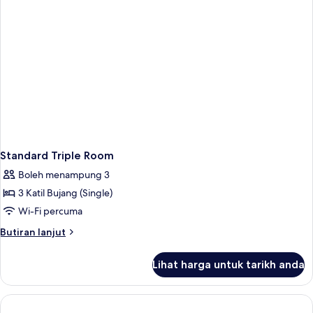
Standard Triple Room
Boleh menampung 3
3 Katil Bujang (Single)
Wi-Fi percuma
Butiran
Butiran lanjut
selanjutnya
untuk
Lihat harga untuk tarikh anda
Standard
Triple
Room