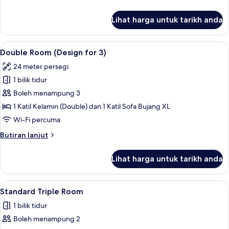
(Design)
selanjutnya
untuk
Lihat harga untuk tarikh anda
Double
Room
Single
Lihat
Peralatan tempat tidur hipoalergenik, p
5
Use
Double Room (Design for 3)
semua
(Design)
24 meter persegi
foto
1 bilik tidur
untuk
Double
Boleh menampung 3
Room
1 Katil Kelamin (Double) dan 1 Katil Sofa Bujang XL
(Design
Wi-Fi percuma
for
Butiran
Butiran lanjut
3)
selanjutnya
untuk
Lihat harga untuk tarikh anda
Double
Room
(Design
Lihat
Peralatan tempat tidur hipoalergenik, p
5
for
Standard Triple Room
semua
3)
1 bilik tidur
foto
Boleh menampung 2
untuk