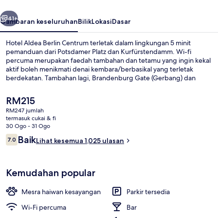
belumnya
Seterusnya
41+
Gambaran keseluruhan
Bilik
Lokasi
Dasar
Hotel Aldea Berlin Centrum terletak dalam lingkungan 5 minit
pemanduan dari Potsdamer Platz dan Kurfürstendamm. Wi-fi
percuma merupakan faedah tambahan dan tetamu yang ingin kekal
aktif boleh menikmati denai kembara/berbasikal yang terletak
berdekatan. Tambahan lagi, Brandenburg Gate (Gerbang) dan
Alexanderplatz hanya mengambil masa yang singkat untuk tiba
dengan menaiki kenderaan. Penggembara lain menggemari lokasi
Harga
RM215
ini kerana terletak pada jarak berjalan kaki yang pendek dari
semasa
RM247 jumlah
pengangkutan awam: Stesen Bülowstraße terletak pada jarak 2
ialah
termasuk cukai & fi
minit sahaja dan Bulowstrasse U-Bahn terletak pada jarak 3 minit
Sarapan bufet setiap hari dengan fi
RM215
30 Ogo - 31 Ogo
sahaja.
Ulasan
Baik
7.0
Lihat kesemua 1,025 ulasan
7.0 daripada 10
Kemudahan popular
Mesra haiwan kesayangan
Parkir tersedia
Wi-Fi percuma
Bar