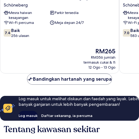
Hotel
Ambien
Schöneberg
Schöne
Berlin
Berlin
Mesra haiwan
Parkir tersedia
Mesra
-
City
kesayangan
kesay
Schöneberg
Schöne
Wi-Fi percuma
Meja depan 24/7
Wi-Fi
by
7.4
7.0
IHG
Baik
Baik
7.4
7.0
daripada
daripad
Schöneberg
256 ulasan
583 
10,
10,
Baik,
Baik,
Harga
RM265
256
583
ialah
RM356 jumlah
ulasan
ulasan
RM265
termasuk cukai & fi
12 Ogo - 13 Ogo
Bandingkan hartanah yang serupa
Log masuk untuk melihat diskaun dan faedah yang layak. Lebih
banyak ganjaran untuk lebih banyak pengembaraan!
Log masuk
Daftar sekarang, ia percuma
Tentang kawasan sekitar