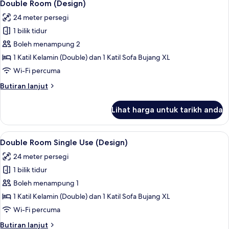
5
Use
Double Room (Design)
semua
(Style)
24 meter persegi
foto
1 bilik tidur
untuk
Double
Boleh menampung 2
Room
1 Katil Kelamin (Double) dan 1 Katil Sofa Bujang XL
(Design)
Wi-Fi percuma
Butiran
Butiran lanjut
selanjutnya
untuk
Lihat harga untuk tarikh anda
Double
Room
(Design)
Lihat
Peralatan tempat tidur hipoalergenik, p
5
Double Room Single Use (Design)
semua
24 meter persegi
foto
1 bilik tidur
untuk
Double
Boleh menampung 1
Room
1 Katil Kelamin (Double) dan 1 Katil Sofa Bujang XL
Single
Wi-Fi percuma
Use
Butiran
Butiran lanjut