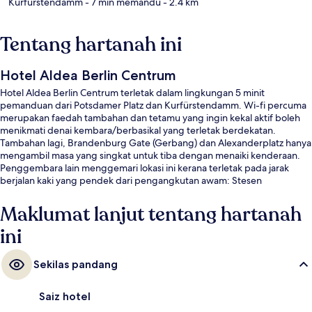
Kurfürstendamm
- 7 min memandu
- 2.4 km
Tentang hartanah ini
Hotel Aldea Berlin Centrum
Hotel Aldea Berlin Centrum terletak dalam lingkungan 5 minit
pemanduan dari Potsdamer Platz dan Kurfürstendamm. Wi-fi percuma
merupakan faedah tambahan dan tetamu yang ingin kekal aktif boleh
menikmati denai kembara/berbasikal yang terletak berdekatan.
Tambahan lagi, Brandenburg Gate (Gerbang) dan Alexanderplatz hanya
mengambil masa yang singkat untuk tiba dengan menaiki kenderaan.
Penggembara lain menggemari lokasi ini kerana terletak pada jarak
berjalan kaki yang pendek dari pengangkutan awam: Stesen
Bülowstraße terletak pada jarak 2 minit sahaja dan Bulowstrasse U-Bahn
terletak pada jarak 3 minit sahaja.
Maklumat lanjut tentang hartanah
ini
Sekilas pandang
Saiz hotel