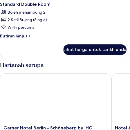
Standard Double Room
Boleh menampung 2
2 Katil Bujang (Single)
Wi-Fi percuma
Butiran
Butiran lanjut
selanjutnya
untuk
Lihat harga untuk tarikh anda
Standard
Double
Room
Hartanah serupa
Garner Hotel Berlin - Schöneberg by IHG
Hotel Am
Garner
Hotel
Garner Hotel Berlin - Schöneberg by IHG
Hotel 