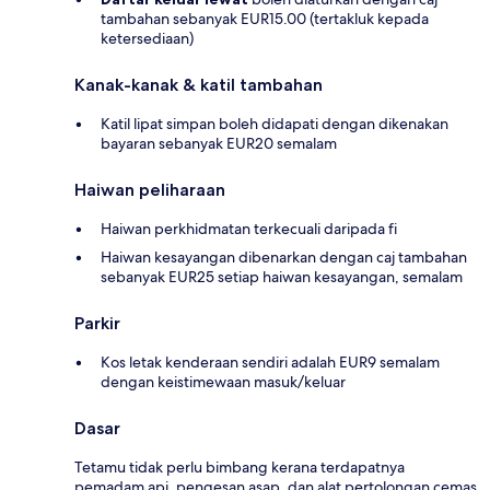
tambahan sebanyak EUR15.00 (tertakluk kepada
ketersediaan)
Kanak-kanak & katil tambahan
Katil lipat simpan boleh didapati dengan dikenakan
bayaran sebanyak EUR20 semalam
Haiwan peliharaan
Haiwan perkhidmatan terkecuali daripada fi
Haiwan kesayangan dibenarkan dengan caj tambahan
sebanyak EUR25 setiap haiwan kesayangan, semalam
Parkir
Kos letak kenderaan sendiri adalah EUR9 semalam
dengan keistimewaan masuk/keluar
Dasar
Tetamu tidak perlu bimbang kerana terdapatnya
pemadam api, pengesan asap, dan alat pertolongan cemas