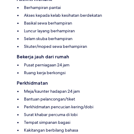
Berhampiran pantai
Akses kepada kelab kesihatan berdekatan
Basikal sewa berhampiran
Luncur layang berhampiran
Selam skuba berhampiran
Skuter/moped sewa berhampiran
Bekerja jauh dari rumah
Pusat perniagaan 24 jam
Ruang kerja berkongsi
Perkhidmatan
Meja/kaunter hadapan 24 jam
Bantuan pelancongan/tiket
Perkhidmatan pencucian kering/dobi
Surat khabar percuma di lobi
Tempat simpanan bagasi
Kakitangan berbilang bahasa