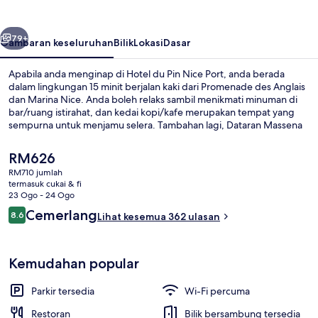
Nice
Port
belumnya
Seterusnya
79+
Gambaran keseluruhan
Bilik
Lokasi
Dasar
Apabila anda menginap di Hotel du Pin Nice Port, anda berada
dalam lingkungan 15 minit berjalan kaki dari Promenade des Anglais
dan Marina Nice. Anda boleh relaks sambil menikmati minuman di
bar/ruang istirahat, dan kedai kopi/kafe merupakan tempat yang
sempurna untuk menjamu selera. Tambahan lagi, Dataran Massena
dan Pusat Membeli-belah Nice Étoile hanya mengambil masa 5
minit untuk tiba dengan menaiki kenderaan. Kakitangan dan lokasi
Harga
RM626
mendapat pujian daripada pengembara lain. Hartanah ini terletak
semasa
RM710 jumlah
berdekatan dengan pengangkutan awam: jarak Stesen Trem
ialah
termasuk cukai & fi
Garibaldi ialah 4 minit dan Stesen Trem Acropolis ialah 8 minit.
Teres/patio
RM626
23 Ogo - 24 Ogo
Ulasan
Cemerlang
8.6
Lihat kesemua 362 ulasan
8.6 daripada 10
Kemudahan popular
Parkir tersedia
Wi-Fi percuma
Restoran
Bilik bersambung tersedia