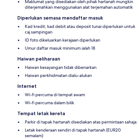
Maklumat yang disediakan oleh pihak hartanah mungkin
diterjemahkan menggunakan alat terjemahan automatik
Diperlukan semasa mendaftar masuk
Kad kredit, kad debit atau deposit tunai diperlukan untuk
caj sampingan
ID foto dikeluarkan kerajaan diperlukan
Umur daftar masuk minimum ialah 18
Haiwan peliharaan
Haiwan kesayangan tidak dibenarkan
Haiwan perkhidmatan dialu-alukan
Internet
Wi-fi percuma di tempat awam
Wi-fi percuma dalam bilik
Tempat letak kereta
Parkir di tapak hartanah disediakan atas permintaan sahaja
Letak kenderaan sendiri di tapak hartanah (EUR20
semalam)