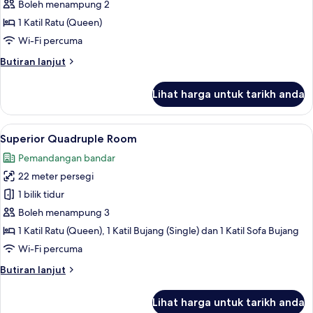
Comfort
Boleh menampung 2
Double
1 Katil Ratu (Queen)
Room
Wi-Fi percuma
Butiran
Butiran lanjut
selanjutnya
untuk
Lihat harga untuk tarikh anda
Comfort
Double
Room
Lihat
Superior Quadruple Room | Peralatan 
14
Superior Quadruple Room
semua
Pemandangan bandar
foto
22 meter persegi
untuk
Superior
1 bilik tidur
Quadruple
Boleh menampung 3
Room
1 Katil Ratu (Queen), 1 Katil Bujang (Single) dan 1 Katil Sofa Bujang
Wi-Fi percuma
Butiran
Butiran lanjut
selanjutnya
untuk
Lihat harga untuk tarikh anda
Superior