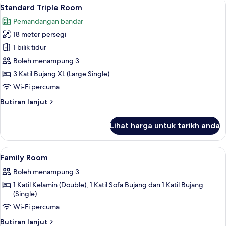
Lihat
Standard Triple Room | Pemandangan d
2
1
Standard Triple Room
semua
Bedroom
Pemandangan bandar
foto
18 meter persegi
untuk
Standard
1 bilik tidur
Triple
Boleh menampung 3
Room
3 Katil Bujang XL (Large Single)
Wi-Fi percuma
Butiran
Butiran lanjut
selanjutnya
untuk
Lihat harga untuk tarikh anda
Standard
Triple
Room
Lihat
Peralatan tempat tidur premium, meja
5
Family Room
semua
Boleh menampung 3
foto
1 Katil Kelamin (Double), 1 Katil Sofa Bujang dan 1 Katil Bujang
untuk
(Single)
Family
Wi-Fi percuma
Room
Butiran
Butiran lanjut