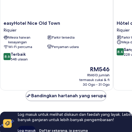
easyHotel
Hôtel
easyHotel Nice Old Town
Hôtel 
Nice
des
Riquier
Riquier
Old
Dames
Mesra haiwan
Parkir tersedia
Parkir 
Town
Riquier
kesayangan
Meja 
Riquier
Wi-Fi percuma
Penyaman udara
8.4
San
8.4
8.6
Terbaik
daripad
228 
8.6
daripada
548 ulasan
10,
10,
Sangat
Harga
RM546
Terbaik,
Baik,
ialah
548
RM613 jumlah
228
RM546
termasuk cukai & fi
ulasan
ulasan
30 Ogo - 31 Ogo
Bandingkan hartanah yang serupa
Log masuk untuk melihat diskaun dan faedah yang layak. Lebih
banyak ganjaran untuk lebih banyak pengembaraan!
Log masuk
Daftar sekarang, ia percuma