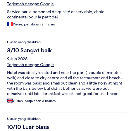
Terjemah dengan Google
Service par le personnel de qualité et serviable, choix
continental pour le petit dej
Pierre, perjalanan 2 malam
Ulasan yang disahkan
8/10 Sangat baik
9 Jun 2026
Terjemah dengan Google
Hotel was ideally located and near the port (-couple of minutes
walk) and close to city centre and all the restaurants and beach -
the room was basic and small but clean and a little noisy at night
with the bars below but didn’t bother us as we were out
ourselves until late -breakfast was ok-not great for us - bacon
and coleslaw and chicken slices an odd combination -a device to
Gillian, perjalanan 3 malam
cook your own boiled eggs (would have liked scrambled but
that’s just my opinion) but plenty of bread and fruit and yogurts
and some pastries to make up for it so enough to keep us going
Ulasan yang disahkan
- all in all a clean but basic hotel in a good location if you’re not
bothered about luxuries
10/10 Luar biasa