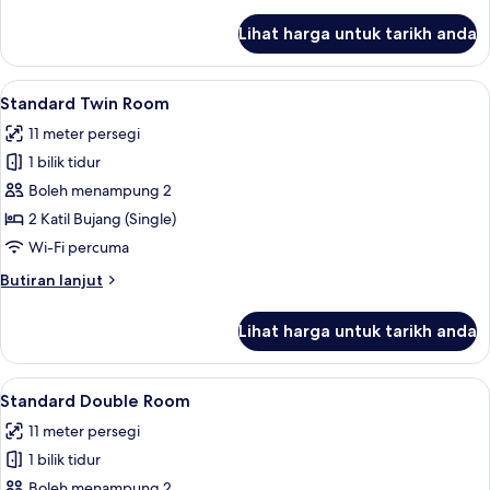
Room
selanjutnya
untuk
Lihat harga untuk tarikh anda
Standard
Double
Room
Lihat
Standard Twin Room | Peralatan tempa
7
Standard Twin Room
semua
11 meter persegi
foto
1 bilik tidur
untuk
Standard
Boleh menampung 2
Twin
2 Katil Bujang (Single)
Room
Wi-Fi percuma
Butiran
Butiran lanjut
selanjutnya
untuk
Lihat harga untuk tarikh anda
Standard
Twin
Room
Lihat
Standard Double Room | Peralatan tem
6
Standard Double Room
semua
11 meter persegi
foto
1 bilik tidur
untuk
Standard
Boleh menampung 2