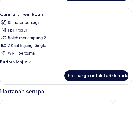
Quadruple
Room
Lihat
Comfort Twin Room | Peralatan tempat
9
Comfort Twin Room
semua
15 meter persegi
foto
1 bilik tidur
untuk
Comfort
Boleh menampung 2
Twin
2 Katil Bujang (Single)
Room
Wi-Fi percuma
Butiran
Butiran lanjut
selanjutnya
untuk
Lihat harga untuk tarikh anda
Comfort
Twin
Room
Hartanah serupa
easyHotel Nice Old Town
Hôtel d