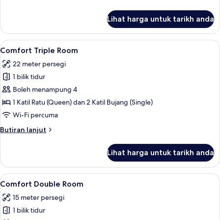
selanjutnya
untuk
Lihat harga untuk tarikh anda
Family
Room
Lihat
Comfort Triple Room | Peralatan temp
1
Comfort Triple Room
semua
22 meter persegi
foto
1 bilik tidur
untuk
Comfort
Boleh menampung 4
Triple
1 Katil Ratu (Queen) dan 2 Katil Bujang (Single)
Room
Wi-Fi percuma
Butiran
Butiran lanjut
selanjutnya
untuk
Lihat harga untuk tarikh anda
Comfort
Triple
Room
Lihat
Comfort Double Room | Peralatan temp
12
Comfort Double Room
semua
15 meter persegi
foto
1 bilik tidur
untuk