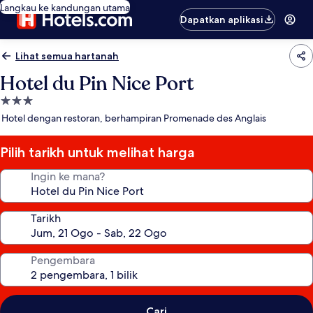
Langkau ke kandungan utama
Dapatkan aplikasi
Lihat semua hartanah
Hotel du Pin Nice Port
Hartanah
3.0
Hotel dengan restoran, berhampiran Promenade des Anglais
bintang
Pilih tarikh untuk melihat harga
Ingin ke mana?
Tarikh
Pengembara
Cari