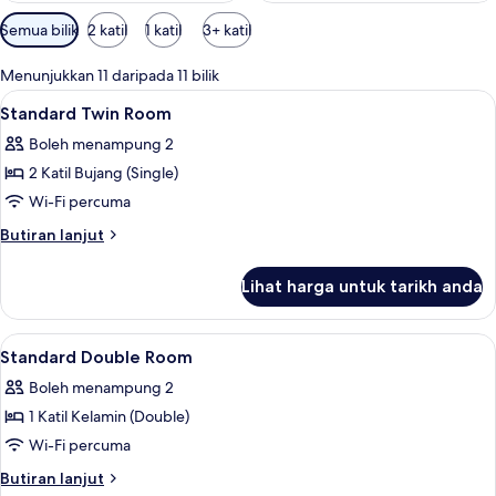
Penapis
Semua bilik
2 katil
1 katil
3+ katil
yang
tersedia
Menunjukkan 11 daripada 11 bilik
untuk
Lihat
Peralatan tempat tidur premium, meja
2
Standard Twin Room
bilik
semua
Boleh menampung 2
foto
2 Katil Bujang (Single)
untuk
Standard
Wi-Fi percuma
Twin
Butiran
Butiran lanjut
Room
selanjutnya
untuk
Lihat harga untuk tarikh anda
Standard
Twin
Room
Lihat
Peralatan tempat tidur premium, meja
5
Standard Double Room
semua
Boleh menampung 2
foto
1 Katil Kelamin (Double)
untuk
Standard
Wi-Fi percuma
Double
Butiran
Butiran lanjut