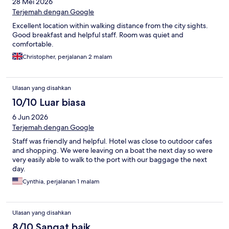
28 Mei 2026
Terjemah dengan Google
Excellent location within walking distance from the city sights.
Good breakfast and helpful staff. Room was quiet and
comfortable.
Christopher, perjalanan 2 malam
Ulasan yang disahkan
10/10 Luar biasa
6 Jun 2026
Terjemah dengan Google
Staff was friendly and helpful. Hotel was close to outdoor cafes
and shopping. We were leaving on a boat the next day so were
very easily able to walk to the port with our baggage the next
day.
Cynthia, perjalanan 1 malam
Ulasan yang disahkan
8/10 Sangat baik