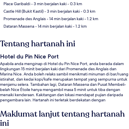
Place Garibaldi
- 3 min berjalan kaki
- 0.3 km
Castle Hill (Bukit Kastil)
- 3 min berjalan kaki
- 0.3 km
Promenade des Anglais
- 14 min berjalan kaki
- 1.2 km
Dataran Massena
- 14 min berjalan kaki
- 1.2 km
Tentang hartanah ini
Hotel du Pin Nice Port
Apabila anda menginap di Hotel du Pin Nice Port, anda berada dalam
lingkungan 15 minit berjalan kaki dari Promenade des Anglais dan
Marina Nice. Anda boleh relaks sambil menikmati minuman di bar/ruang
istirahat, dan kedai kopi/kafe merupakan tempat yang sempurna untuk
menjamu selera. Tambahan lagi, Dataran Massena dan Pusat Membeli-
belah Nice Étoile hanya mengambil masa 5 minit untuk tiba dengan
menaiki kenderaan. Kakitangan dan lokasi mendapat pujian daripada
pengembara lain. Hartanah ini terletak berdekatan dengan
pengangkutan awam: jarak Stesen Trem Garibaldi ialah 4 minit dan
Stesen Trem Acropolis ialah 8 minit.
Maklumat lanjut tentang hartanah
ini