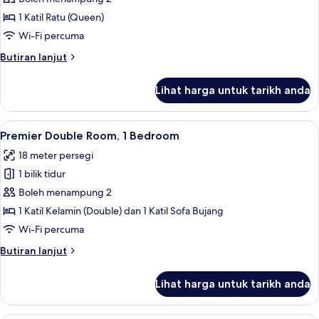
Double
1 Katil Ratu (Queen)
Room
Wi-Fi percuma
Butiran
Butiran lanjut
selanjutnya
untuk
Lihat harga untuk tarikh anda
Standard
Double
Room
Lihat
Premier Double Room, 1 Bedroom | Per
2
Premier Double Room, 1 Bedroom
semua
18 meter persegi
foto
1 bilik tidur
untuk
Premier
Boleh menampung 2
Double
1 Katil Kelamin (Double) dan 1 Katil Sofa Bujang
Room,
Wi-Fi percuma
1
Butiran
Butiran lanjut
Bedroom
selanjutnya
untuk
Lihat harga untuk tarikh anda
Premier
Double
Room,