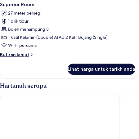
Lihat
Peti besi dalam bilik, meja, langsir/tir
12
Superior Room
semua
27 meter persegi
foto
1 bilik tidur
untuk
Superior
Boleh menampung 3
Room
1 Katil Kelamin (Double) ATAU 2 Katil Bujang (Single)
Wi-Fi percuma
Butiran
Butiran lanjut
selanjutnya
untuk
Lihat harga untuk tarikh anda
Superior
Room
Hartanah serupa
Don Muang Hotel
Amari D