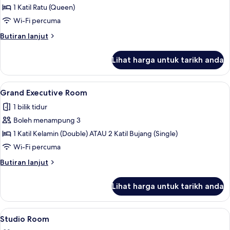
Superior
1 Katil Ratu (Queen)
Double
Wi-Fi percuma
Room
Butiran
Butiran lanjut
selanjutnya
untuk
Lihat harga untuk tarikh anda
Superior
Double
Room
Lihat
Grand Executive Room | Peti besi dalam 
15
Grand Executive Room
semua
1 bilik tidur
foto
Boleh menampung 3
untuk
Grand
1 Katil Kelamin (Double) ATAU 2 Katil Bujang (Single)
Executive
Wi-Fi percuma
Room
Butiran
Butiran lanjut
selanjutnya
untuk
Lihat harga untuk tarikh anda
Grand
Executive
Room
Lihat
Peti besi dalam bilik, meja, langsir/tir
6
Studio Room
semua