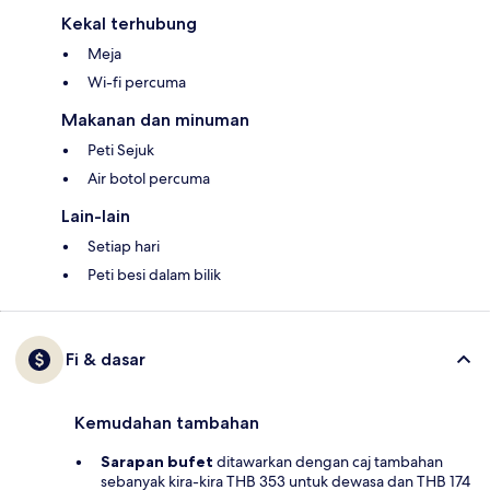
Kekal terhubung
Meja
Wi-fi percuma
Makanan dan minuman
Peti Sejuk
Air botol percuma
Lain-lain
Setiap hari
Peti besi dalam bilik
Fi & dasar
Kemudahan tambahan
Sarapan bufet
ditawarkan dengan caj tambahan
sebanyak kira-kira THB 353 untuk dewasa dan THB 174