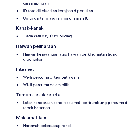
caj sampingan
ID foto dikeluarkan kerajaan diperlukan
Umur daftar masuk minimum ialah 18
Kanak-kanak
Tiada katil bayi (katil budak)
Haiwan peliharaan
Haiwan kesayangan atau haiwan perkhidmatan tidak
dibenarkan
Internet
Wi-fi percuma di tempat awam
Wi-fi percuma dalam bilik
Tempat letak kereta
Letak kenderaan sendiri selamat, berbumbung percuma di
tapak hartanah
Maklumat lain
Hartanah bebas asap rokok