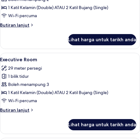
foto
1 Katil Kelamin (Double) ATAU 2 Katil Bujang (Single)
untuk
Grand
Wi-Fi percuma
Executive
Butiran
Butiran lanjut
Room
selanjutnya
untuk
Lihat harga untuk tarikh anda
Grand
Executive
Room
Lihat
Pemandangan dari bilik
11
Executive Room
semua
29 meter persegi
foto
1 bilik tidur
untuk
Executive
Boleh menampung 3
Room
1 Katil Kelamin (Double) ATAU 2 Katil Bujang (Single)
Wi-Fi percuma
Butiran
Butiran lanjut
selanjutnya
untuk
Lihat harga untuk tarikh anda
Executive
Room