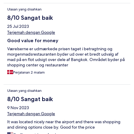
Ulasan yang disahkan
8/10 Sangat baik
25 Jul 2023
Terjemah dengan Google
Good value for money
Værelserne er udmærkede prisen taget i betragtning og
morgenmadsrestauranten byder ud over et bredt udvalg af
mad på en flot udsigt over dele af Bangkok. Området byder på
shopping center og restauranter
Perjalanan 2 malam
Ulasan yang disahkan
8/10 Sangat baik
9 Nov 2023
Terjemah dengan Google
It was located nicely near the airport and there was shopping
and dining options close by. Good for the price