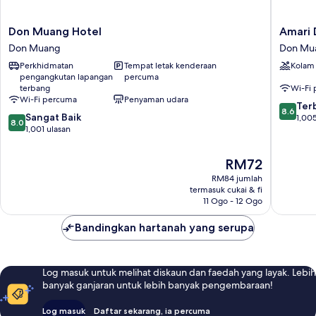
Don
Amari
Don Muang Hotel
Amari 
Muang
Don
Don Muang
Don Mu
Hotel
Muang
Perkhidmatan
Tempat letak kenderaan
Kolam
Don
Airport
pengangkutan lapangan
percuma
Muang
Bangko
terbang
Wi-Fi
Don
Wi-Fi percuma
Penyaman udara
8.6
Muang
Ter
8.6
8.0
Sangat Baik
daripad
1,005
8.0
daripada
1,001 ulasan
10,
10,
Terbaik,
Sangat
1,005
Harga
RM72
Baik,
ulasan
ialah
RM84 jumlah
1,001
RM72
termasuk cukai & fi
ulasan
11 Ogo - 12 Ogo
Bandingkan hartanah yang serupa
Log masuk untuk melihat diskaun dan faedah yang layak. Lebih
banyak ganjaran untuk lebih banyak pengembaraan!
Log masuk
Daftar sekarang, ia percuma