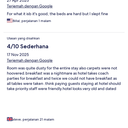
27 Apr 2025
Terjemah dengan Google
For what it isb it's good, the beds are hard but I slept fine
Billal, perjalanan 1 malam
Ulasan yang disahkan
4/10 Sederhana
17 Nov 2025
Terjemah dengan Google
Room was quite dusty for the entire stay also carpets were not
hoovered.breakfast was a nightmare as hotel takes coach
parties for breakfast and twice we could not have breakfast as
all tables were taken .think paying guests staying at hotel should
take priority.staff were friendly.hotel looks.very old and dated
could do with a refresh
steve, perjalanan 21 malam