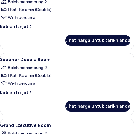
Boleh menampung 2
foto
1 Katil Kelamin (Double)
untuk
Studio
Wi-Fi percuma
Room
Butiran
Butiran lanjut
selanjutnya
untuk
Lihat harga untuk tarikh anda
Studio
Room
Lihat
Peti besi dalam bilik, meja, langsir/tir
4
Superior Double Room
semua
Boleh menampung 2
foto
1 Katil Kelamin (Double)
untuk
Superior
Wi-Fi percuma
Double
Butiran
Butiran lanjut
Room
selanjutnya
untuk
Lihat harga untuk tarikh anda
Superior
Double
Room
Lihat
Peti besi dalam bilik, meja, langsir/tir
12
Grand Executive Room
semua
Boleh menampung 2