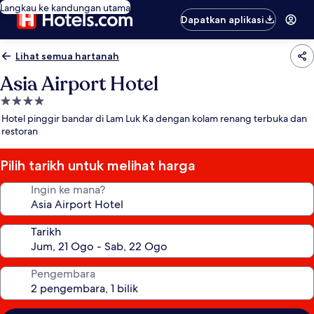
Langkau ke kandungan utama
Dapatkan aplikasi
Lihat semua hartanah
Asia Airport Hotel
Hartanah
4.0
Hotel pinggir bandar di Lam Luk Ka dengan kolam renang terbuka dan
bintang
restoran
Pilih tarikh untuk melihat harga
Ingin ke mana?
Tarikh
Pengembara