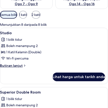
Ogo 7 - Ogo 9
Ogo 14 - Ogo 16
Penapis
Semua bilik
1 katil
2 katil
yang
tersedia
Menunjukkan 8 daripada 8 bilik
untuk
Lihat
Studio | Peti besi dalam bilik, meja, la
7
Studio
bilik
semua
1 bilik tidur
foto
Boleh menampung 2
untuk
Studio
1 Katil Kelamin (Double)
Wi-Fi percuma
Butiran
Butiran lanjut
selanjutnya
untuk
Lihat harga untuk tarikh anda
Studio
Lihat
Superior Double Room | Peti besi dalam 
1
Superior Double Room
semua
1 bilik tidur
foto
Boleh menampung 2
untuk