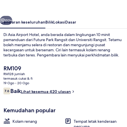
belumnya
Seterusnya
103+
Gambaran keseluruhan
Bilik
Lokasi
Dasar
Di Asia Airport Hotel, anda berada dalam lingkungan 10 minit
pemanduan dari Future Park Rangsit dan Universiti Rangsit. Tetamu
boleh menjamu selera di restoran dan mengunjungi pusat
kecergasan untuk bersenam. Ciri lain termasuk kolam renang
terbuka dan teres. Pengembara lain menyukai perkhidmatan bilik.
Harga
RM109
semasa
RM128 jumlah
ialah
termasuk cukai & fi
Lobi
RM109
19 Ogo - 20 Ogo
Ulasan
Baik
7.6
Lihat kesemua 420 ulasan
7.6 daripada 10
Kemudahan popular
Kolam renang
Tempat letak kenderaan
percuma