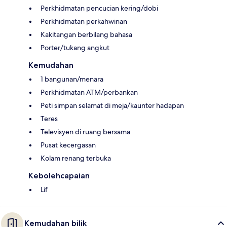
Perkhidmatan pencucian kering/dobi
Perkhidmatan perkahwinan
Kakitangan berbilang bahasa
Porter/tukang angkut
Kemudahan
1 bangunan/menara
Perkhidmatan ATM/perbankan
Peti simpan selamat di meja/kaunter hadapan
Teres
Televisyen di ruang bersama
Pusat kecergasan
Kolam renang terbuka
Kebolehcapaian
Lif
Kemudahan bilik