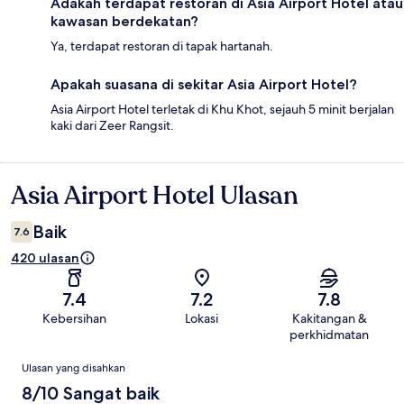
Adakah terdapat restoran di Asia Airport Hotel atau
kawasan berdekatan?
Ya, terdapat restoran di tapak hartanah.
Apakah suasana di sekitar Asia Airport Hotel?
Asia Airport Hotel terletak di Khu Khot, sejauh 5 minit berjalan
kaki dari Zeer Rangsit.
Asia Airport Hotel Ulasan
Ulasan
Baik
7.6
420 ulasan
7.4
7.2
7.8
Kebersihan
Lokasi
Kakitangan &
perkhidmatan
Ulasan
Ulasan yang disahkan
8/10 Sangat baik