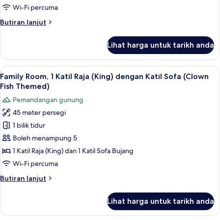
Raja
Wi-Fi percuma
(King),
Butiran
Butiran lanjut
Terrace,
selanjutnya
Sea
untuk
Lihat harga untuk tarikh anda
Standard
View
Room,
(Kinabalu)
1
Lihat
Family Room, 1 Katil Raja (King) denga
13
Katil
Family Room, 1 Katil Raja (King) dengan Katil Sofa (Clown
semua
Raja
Fish Themed)
(King),
foto
Pemandangan gunung
Terrace,
untuk
Sea
45 meter persegi
Family
View
1 bilik tidur
Room,
(Kinabalu)
1
Boleh menampung 5
Katil
1 Katil Raja (King) dan 1 Katil Sofa Bujang
Raja
Wi-Fi percuma
(King)
Butiran
Butiran lanjut
dengan
selanjutnya
Katil
untuk
Lihat harga untuk tarikh anda
Family
Sofa
Room,
(Clown