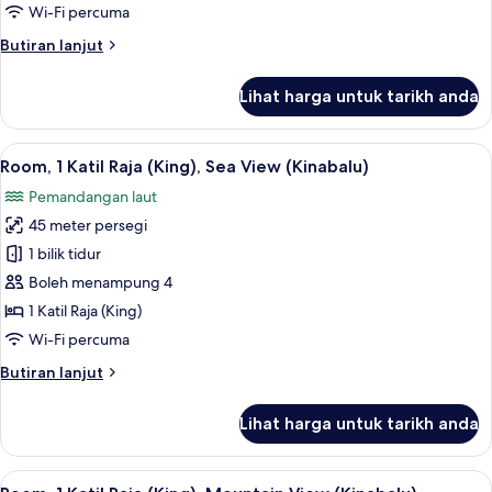
Deluxe
Wi-Fi percuma
Suite,
Butiran
Butiran lanjut
1
selanjutnya
Katil
untuk
Lihat harga untuk tarikh anda
Raja
Tanjung
Sea
(King)
View,
Lihat
Room, 1 Katil Raja (King), Sea View (Ki
5
Deluxe
Room, 1 Katil Raja (King), Sea View (Kinabalu)
semua
Suite,
Pemandangan laut
1
foto
Katil
45 meter persegi
untuk
Raja
Room,
1 bilik tidur
(King)
1
Boleh menampung 4
Katil
1 Katil Raja (King)
Raja
Wi-Fi percuma
(King),
Butiran
Butiran lanjut
Sea
selanjutnya
View
untuk
Lihat harga untuk tarikh anda
(Kinabalu)
Room,
1
Katil
Lihat
Room, 1 Katil Raja (King), Mountain Vie
6
Raja