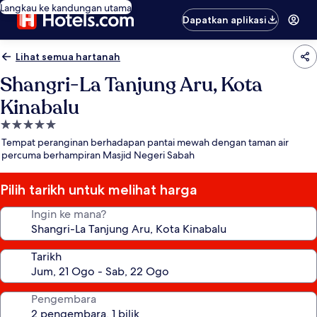
Langkau ke kandungan utama
Dapatkan aplikasi
Lihat semua hartanah
Shangri-La Tanjung Aru, Kota
Kinabalu
Hartanah
5.0
Tempat peranginan berhadapan pantai mewah dengan taman air
bintang
percuma berhampiran Masjid Negeri Sabah
Pilih tarikh untuk melihat harga
Ingin ke mana?
Tarikh
Pengembara