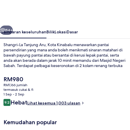
Tanjung
Aru,
Kota
belumnya
Seterusnya
Kinabalu
154+
Gambaran keseluruhan
Bilik
Lokasi
Dasar
Shangri-La Tanjung Aru, Kota Kinabalu menawarkan pantai
persendirian yang mana anda boleh menikmati sinaran matahari di
bawah payung pantai atau bersantai di kerusi lepak pantai, serta
anda akan berada dalam jarak 10 minit memandu dari Masjid Negeri
Sabah. Terdapat pelbagai keseronokan di 2 kolam renang terbuka
dan taman air percuma, serta tetamu yang ingin memanjakan diri
boleh mengunjungi spa untuk menikmati urutan tisu mendalam,
Harga
RM980
balut badan dan rawatan muka. Cafe' TATU, salah sebuah daripada 3
semasa
RM1,166 jumlah
restoran, menyajikan masakan antarabangsa dan dibuka untuk
ialah
termasuk cukai & fi
sarapan, makan tengah hari dan makan malam. Sorotan lain di
Tanjung Sea View, Deluxe Suite, 1 Katil 
RM980
1 Sep - 2 Sep
tempat peranginan mewah ini termasuk 2 bar/ruang istirahat,
Ulasan
Hebat
marina, dan kelab kanak-kanak percuma. Kakitangan yang suka
9.2
Lihat kesemua 1,003 ulasan
9.2 daripada 10
membantu dan keadaan keseluruhan hartanah mendapat pujian
daripada pengembara lain.
Kemudahan popular