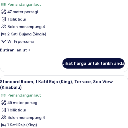
Katil
Pemandangan laut
Raja
foto
(King),
47 meter persegi
untuk
Terrace,
Tanjung
1 bilik tidur
Sea
Sea
View
Boleh menampung 4
View,
2 Katil Bujang (Single)
Standard
Wi-Fi percuma
Twin
Butiran
Butiran lanjut
Room,
selanjutnya
Terrace
untuk
Lihat harga untuk tarikh anda
Tanjung
Sea
View,
Lihat
Standard Room, 1 Katil Raja (King), Ter
10
Standard
Standard Room, 1 Katil Raja (King), Terrace, Sea View
semua
Twin
(Kinabalu)
Room,
foto
Pemandangan laut
Terrace
untuk
45 meter persegi
Standard
1 bilik tidur
Room,
1
Boleh menampung 4
Katil
1 Katil Raja (King)