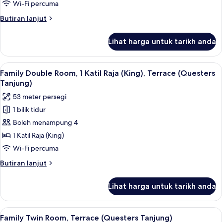
Wi-Fi percuma
View
Butiran
Butiran lanjut
(Kinabalu)
selanjutnya
untuk
Lihat harga untuk tarikh anda
Twin
Room,
Terrace,
Lihat
Bilik tema kanak-kanak
14
Sea
Family Double Room, 1 Katil Raja (King), Terrace (Questers
semua
View
Tanjung)
(Kinabalu)
foto
53 meter persegi
untuk
1 bilik tidur
Family
Boleh menampung 4
Double
Room,
1 Katil Raja (King)
1
Wi-Fi percuma
Katil
Butiran
Butiran lanjut
Raja
selanjutnya
(King),
untuk
Lihat harga untuk tarikh anda
Family
Terrace
Double
(Questers
Room,
Lihat
Bilik tema kanak-kanak
Tanjung)
12
1
Family Twin Room, Terrace (Questers Tanjung)