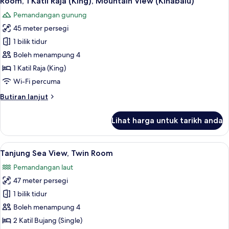
Room, 1 Katil Raja (King), Mountain View (Kinabalu)
semua
(King),
Pemandangan gunung
Sea
foto
View
45 meter persegi
untuk
(Kinabalu)
Room,
1 bilik tidur
1
Boleh menampung 4
Katil
1 Katil Raja (King)
Raja
Wi-Fi percuma
(King),
Butiran
Butiran lanjut
Mountain
selanjutnya
View
untuk
Lihat harga untuk tarikh anda
(Kinabalu)
Room,
1
Katil
Lihat
Tanjung Sea View, Twin Room | Gebar bu
6
Raja
Tanjung Sea View, Twin Room
semua
(King),
Pemandangan laut
Mountain
foto
View
47 meter persegi
untuk
(Kinabalu)
Tanjung
1 bilik tidur
Sea
Boleh menampung 4
View,
2 Katil Bujang (Single)