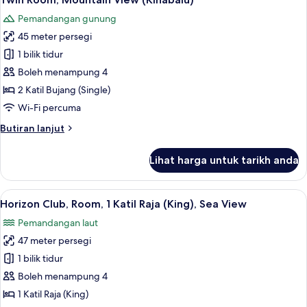
semua
(Kinabalu)
Pemandangan gunung
foto
45 meter persegi
untuk
Twin
1 bilik tidur
Room,
Boleh menampung 4
Mountain
2 Katil Bujang (Single)
View
Wi-Fi percuma
(Kinabalu)
Butiran
Butiran lanjut
selanjutnya
untuk
Lihat harga untuk tarikh anda
Twin
Room,
Mountain
Lihat
Horizon Club, Room, 1 Katil Raja (King)
6
View
Horizon Club, Room, 1 Katil Raja (King), Sea View
semua
(Kinabalu)
Pemandangan laut
foto
47 meter persegi
untuk
Horizon
1 bilik tidur
Club,
Boleh menampung 4
Room,
1 Katil Raja (King)
1