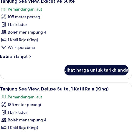
Tanjung Sea View, Executive Suite
semua
1
Pemandangan laut
Katil
foto
Raja
105 meter persegi
untuk
(King)
Tanjung
1 bilik tidur
Sea
Boleh menampung 4
View,
1 Katil Raja (King)
Executive
Wi-Fi percuma
Suite
Butiran
Butiran lanjut
selanjutnya
untuk
Lihat harga untuk tarikh anda
Tanjung
Sea
View,
Lihat
Gebar bulu kapas, peti besi dalam bilik
6
Executive
Tanjung Sea View, Deluxe Suite, 1 Katil Raja (King)
semua
Suite
Pemandangan laut
foto
185 meter persegi
untuk
Tanjung
1 bilik tidur
Sea
Boleh menampung 4
View,
1 Katil Raja (King)