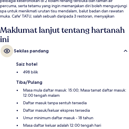
pelbagai keseronokan di 2 kolam renang terbuka dan taman air
percuma, serta tetamu yang ingin memanjakan diri boleh mengunjungi
spa untuk menikmati urutan tisu mendalam, balut badan dan rawatan
muka. Cafe' TATU, salah sebuah daripada 3 restoran, menyajikan
masakan antarabangsa dan dibuka untuk sarapan, makan tengah hari
dan makan malam. Sorotan lain di tempat peranginan mewah ini
Maklumat lanjut tentang hartanah
termasuk 2 bar/ruang istirahat, marina, dan kelab kanak-kanak percuma.
ini
Kakitangan yang suka membantu dan keadaan keseluruhan hartanah
mendapat pujian daripada pengembara lain.
Sekilas pandang
Saiz hotel
498 bilik
Tiba/Pulang
Masa mula daftar masuk: 15:00; Masa tamat daftar masuk:
12:00 tengah malam
Daftar masuk tanpa sentuh tersedia
Daftar masuk/keluar ekspres tersedia
Umur minimum daftar masuk - 18 tahun
Masa daftar keluar adalah 12:00 tengah hari