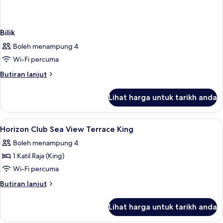
Bilik
Boleh menampung 4
Wi-Fi percuma
Butiran
Butiran lanjut
selanjutnya
untuk
Lihat harga untuk tarikh anda
Bilik
Lihat
Gebar bulu kapas, peti besi dalam bilik
3
Horizon Club Sea View Terrace King
semua
Boleh menampung 4
foto
1 Katil Raja (King)
untuk
Horizon
Wi-Fi percuma
Club
Butiran
Butiran lanjut
Sea
selanjutnya
untuk
View
Lihat harga untuk tarikh anda
Horizon
Terrace
Club