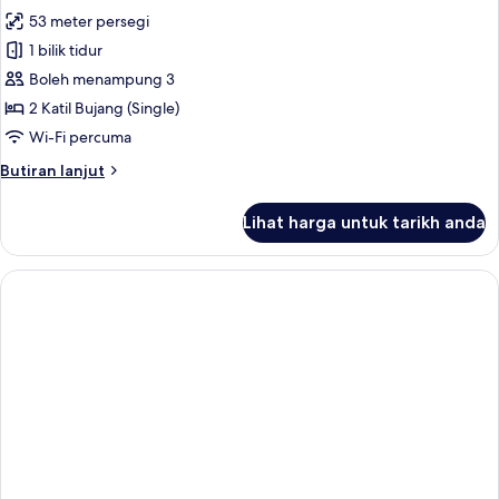
semua
Katil
53 meter persegi
Raja
foto
(King),
1 bilik tidur
untuk
Terrace
Family
Boleh menampung 3
(Questers
Twin
Tanjung)
2 Katil Bujang (Single)
Room,
Wi-Fi percuma
Terrace
Butiran
Butiran lanjut
(Questers
selanjutnya
Tanjung)
untuk
Lihat harga untuk tarikh anda
Family
Twin
Room,
Terrace
(Questers
Tanjung)