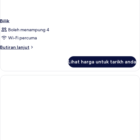
Bilik
Boleh menampung 4
Wi-Fi percuma
Butiran
Butiran lanjut
selanjutnya
untuk
Lihat harga untuk tarikh anda
Bilik