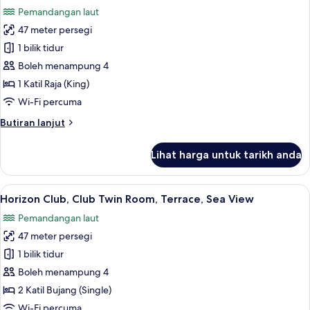
(King),
foto
Pemandangan laut
Pool
untuk
View
47 meter persegi
Tanjung
(Tanjung)
1 bilik tidur
Sea
View,
Boleh menampung 4
Standard
1 Katil Raja (King)
Room,
Wi-Fi percuma
1
Butiran
Butiran lanjut
Katil
selanjutnya
Raja
untuk
Lihat harga untuk tarikh anda
Tanjung
(King),
Sea
Terrace
View,
Lihat
Horizon Club, Club Twin Room, Terrace,
8
Standard
Horizon Club, Club Twin Room, Terrace, Sea View
semua
Room,
Pemandangan laut
1
foto
Katil
47 meter persegi
untuk
Raja
Horizon
1 bilik tidur
(King),
Club,
Terrace
Boleh menampung 4
Club
2 Katil Bujang (Single)
Twin
Wi-Fi percuma