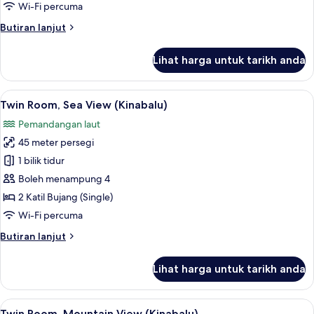
Twin
Wi-Fi percuma
Room
Butiran
Butiran lanjut
selanjutnya
untuk
Lihat harga untuk tarikh anda
Tanjung
Sea
View,
Lihat
Twin Room, Sea View (Kinabalu) | Gebar
5
Twin
Twin Room, Sea View (Kinabalu)
semua
Room
Pemandangan laut
foto
45 meter persegi
untuk
Twin
1 bilik tidur
Room,
Boleh menampung 4
Sea
2 Katil Bujang (Single)
View
Wi-Fi percuma
(Kinabalu)
Butiran
Butiran lanjut
selanjutnya
untuk
Lihat harga untuk tarikh anda
Twin
Room,
Sea
Lihat
Twin Room, Mountain View (Kinabalu) |
5
View
Twin Room, Mountain View (Kinabalu)