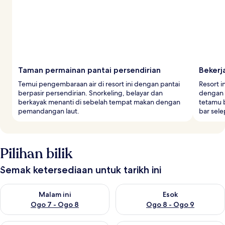
Taman permainan pantai persendirian
Bekerj
Temui pengembaraan air di resort ini dengan pantai
Resort 
berpasir persendirian. Snorkeling, belayar dan
dengan 
berkayak menanti di sebelah tempat makan dengan
tetamu b
pemandangan laut.
bar sele
Pilihan bilik
Semak ketersediaan untuk tarikh ini
Semak ketersediaan untuk malam ini Ogo 7 - Ogo 8
Semak ketersediaan untuk es
Malam ini
Esok
Ogo 7 - Ogo 8
Ogo 8 - Ogo 9