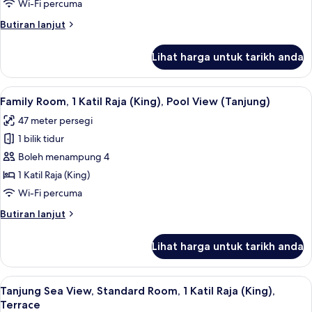
Wi-Fi percuma
Themed)
Butiran
Butiran lanjut
selanjutnya
untuk
Lihat harga untuk tarikh anda
Family
Suite
(Kinabalu
Lihat
Teres/patio
9
Jungle
Family Room, 1 Katil Raja (King), Pool View (Tanjung)
semua
Themed)
47 meter persegi
foto
1 bilik tidur
untuk
Family
Boleh menampung 4
Room,
1 Katil Raja (King)
1
Wi-Fi percuma
Katil
Butiran
Butiran lanjut
Raja
selanjutnya
(King),
untuk
Lihat harga untuk tarikh anda
Family
Pool
Room,
View
1
Lihat
Gebar bulu kapas, peti besi dalam bilik
(Tanjung)
7
Katil
Tanjung Sea View, Standard Room, 1 Katil Raja (King),
semua
Raja
Terrace