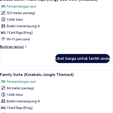
semua
Sea
Pemandangan laut
View
foto
123 meter persegi
untuk
Deluxe
1 bilik tidur
Suite,
Boleh menampung 4
1
1 Katil Raja (King)
Katil
Wi-Fi percuma
Raja
Butiran
Butiran lanjut
(King),
selanjutnya
Sea
untuk
Lihat harga untuk tarikh anda
View
Deluxe
Suite,
(Kinabalu)
1
Lihat
Family Suite (Kinabalu Jungle Themed) 
8
Katil
Family Suite (Kinabalu Jungle Themed)
semua
Raja
Pemandangan laut
(King),
foto
Sea
66 meter persegi
untuk
View
Family
1 bilik tidur
(Kinabalu)
Suite
Boleh menampung 4
(Kinabalu
1 Katil Raja (King)
Jungle