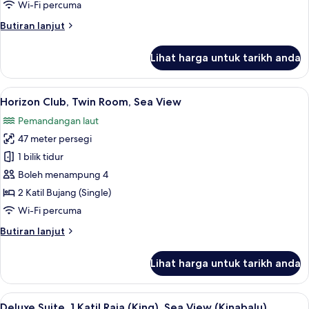
Wi-Fi percuma
Katil
Butiran
Butiran lanjut
Raja
selanjutnya
(King),
untuk
Lihat harga untuk tarikh anda
Sea
Horizon
Club,
View
Room,
Lihat
Gebar bulu kapas, peti besi dalam bilik
7
1
Horizon Club, Twin Room, Sea View
semua
Katil
Pemandangan laut
Raja
foto
(King),
47 meter persegi
untuk
Sea
Horizon
1 bilik tidur
View
Club,
Boleh menampung 4
Twin
2 Katil Bujang (Single)
Room,
Wi-Fi percuma
Sea
Butiran
Butiran lanjut
View
selanjutnya
untuk
Lihat harga untuk tarikh anda
Horizon
Club,
Twin
Lihat
Deluxe Suite, 1 Katil Raja (King), Sea V
6
Room,
Deluxe Suite, 1 Katil Raja (King), Sea View (Kinabalu)