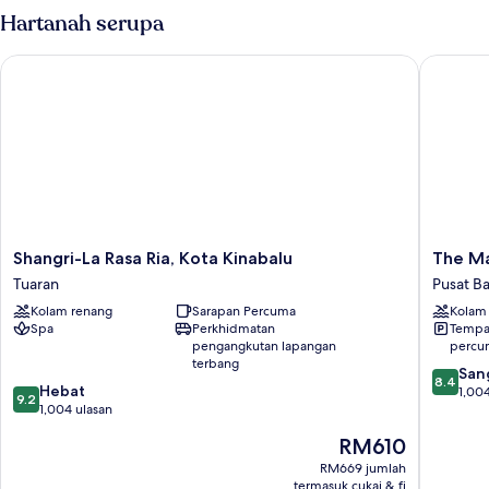
King
Sea
Hartanah serupa
View
Terrace
Shangri-La Rasa Ria, Kota Kinabalu
The Mage
King
Shangri-
The
Shangri-La Rasa Ria, Kota Kinabalu
The Ma
La
Magella
Tuaran
Pusat B
Rasa
Sutera
Kolam renang
Sarapan Percuma
Kolam
Ria,
Resort
Spa
Perkhidmatan
Tempat
Kota
Pusat
pengangkutan lapangan
percu
Kinabalu
Bandar
terbang
8.4
Tuaran
Kota
San
8.4
9.2
Hebat
daripad
Kinabal
1,004
9.2
daripada
1,004 ulasan
10,
10,
Sangat
Harga
RM610
Hebat,
Baik,
ialah
1,004
RM669 jumlah
1,004
RM610
termasuk cukai & fi
ulasan