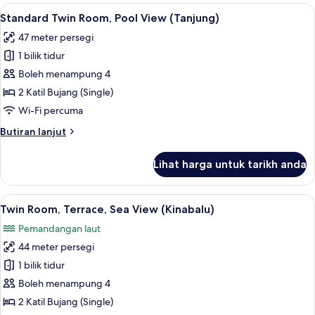
1
Lihat
Standard Twin Room, Pool View (Tanjung
Fish
10
Katil
Standard Twin Room, Pool View (Tanjung)
semua
Themed)
Raja
47 meter persegi
(King)
foto
dengan
1 bilik tidur
untuk
Katil
Standard
Boleh menampung 4
Sofa
Twin
(Clown
2 Katil Bujang (Single)
Fish
Room,
Wi-Fi percuma
Themed)
Pool
Butiran
Butiran lanjut
View
selanjutnya
(Tanjung)
untuk
Lihat harga untuk tarikh anda
Standard
Twin
Room,
Lihat
Gebar bulu kapas, peti besi dalam bilik
5
Pool
Twin Room, Terrace, Sea View (Kinabalu)
semua
View
Pemandangan laut
(Tanjung)
foto
44 meter persegi
untuk
Twin
1 bilik tidur
Room,
Boleh menampung 4
Terrace,
2 Katil Bujang (Single)
Sea