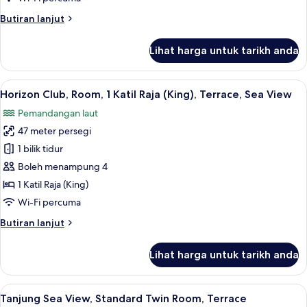
Room,
Butiran
Butiran lanjut
Terrace,
selanjutnya
Sea
untuk
Lihat harga untuk tarikh anda
View
Horizon
Club,
Club
Lihat
Horizon Club, Room, 1 Katil Raja (King)
9
Twin
Horizon Club, Room, 1 Katil Raja (King), Terrace, Sea View
semua
Room,
Pemandangan laut
Terrace,
foto
Sea
47 meter persegi
untuk
View
Horizon
1 bilik tidur
Club,
Boleh menampung 4
Room,
1 Katil Raja (King)
1
Wi-Fi percuma
Katil
Butiran
Butiran lanjut
Raja
selanjutnya
(King),
untuk
Lihat harga untuk tarikh anda
Terrace,
Horizon
Club,
Sea
Room,
Lihat
Gebar bulu kapas, peti besi dalam bilik
View
8
1
Tanjung Sea View, Standard Twin Room, Terrace
semua