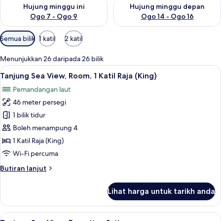
Semak ketersediaan untuk hujung minggu ini Ogo 7 - Ogo 9
Semak ketersediaan untuk hu
Hujung minggu ini
Hujung minggu depan
Ogo 7 - Ogo 9
Ogo 14 - Ogo 16
Penapis
Semua bilik
1 katil
2 katil
yang
tersedia
Menunjukkan 26 daripada 26 bilik
untuk
Lihat
Tanjung Sea View, Room, 1 Katil Raja (K
6
Tanjung Sea View, Room, 1 Katil Raja (King)
bilik
semua
Pemandangan laut
foto
46 meter persegi
untuk
Tanjung
1 bilik tidur
Sea
Boleh menampung 4
View,
1 Katil Raja (King)
Room,
Wi-Fi percuma
1
Butiran
Butiran lanjut
Katil
selanjutnya
Raja
untuk
Lihat harga untuk tarikh anda
(King)
Tanjung
Sea
View,
Lihat
Gebar bulu kapas, peti besi dalam bilik
5
Room,