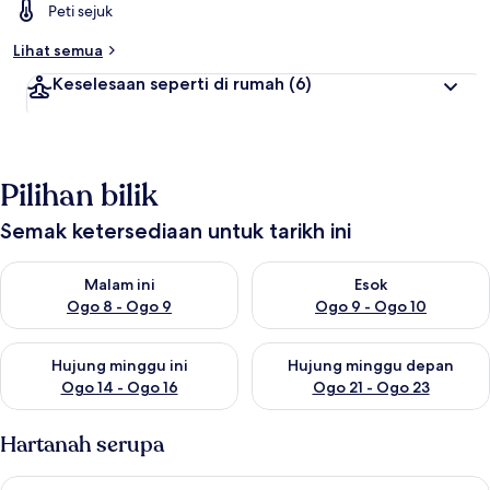
Peti sejuk
Lihat semua
Keselesaan seperti di rumah
(6)
Pilihan bilik
Semak ketersediaan untuk tarikh ini
Semak ketersediaan untuk malam ini Ogo 8 - Ogo 9
Semak ketersediaan untuk es
Malam ini
Esok
Ogo 8 - Ogo 9
Ogo 9 - Ogo 10
Semak ketersediaan untuk hujung minggu ini Ogo 14 - Ogo 16
Semak ketersediaan untuk hu
Hujung minggu ini
Hujung minggu depan
Ogo 14 - Ogo 16
Ogo 21 - Ogo 23
Hartanah serupa
Bright 1 Bedroom Flat Perfect for City Getaway