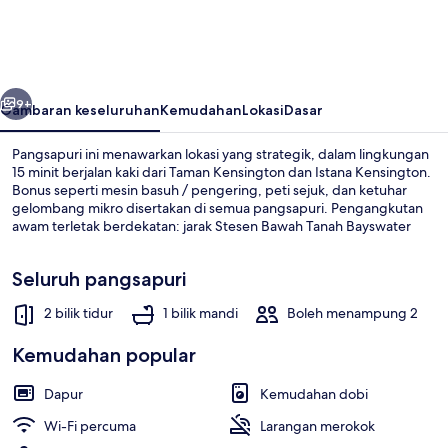
Bedroom
Apartment
in
belumnya
Seterusnya
Bayswater
9+
Gambaran keseluruhan
Kemudahan
Lokasi
Dasar
Pangsapuri ini menawarkan lokasi yang strategik, dalam lingkungan
15 minit berjalan kaki dari Taman Kensington dan Istana Kensington.
Bonus seperti mesin basuh / pengering, peti sejuk, dan ketuhar
gelombang mikro disertakan di semua pangsapuri. Pengangkutan
awam terletak berdekatan: jarak Stesen Bawah Tanah Bayswater
ialah 2 minit dan Stesen Bawah Tanah Queensway ialah 5 minit.
Seluruh pangsapuri
2 bilik tidur
1 bilik mandi
Boleh menampung 2
Apartment (2 Bedrooms) | Ruang tamu
Kemudahan popular
Dapur
Kemudahan dobi
Wi-Fi percuma
Larangan merokok