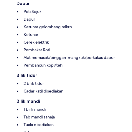
Dapur
Peti Sejuk
Dapur
Ketuhar gelombang mikro
Ketuhar
Cerek elektrik
Pembakar Roti
Alat memasak/pinggan-mangkuk/perkakas dapur
Pembancuh kopi/teh
Bilik tidur
2 bilik tidur
Cadar katil disediakan
Bilik mandi
1 bilik mandi
Tab mandi sahaja
Tuala disediakan