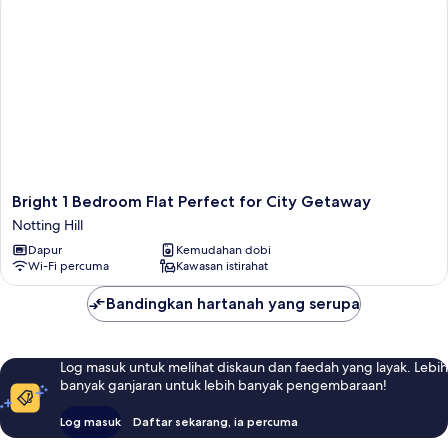
Bright
Bright 1 Bedroom Flat Perfect for City Getaway
1
Notting Hill
Bedroom
Dapur
Kemudahan dobi
Flat
Wi-Fi percuma
Kawasan istirahat
Perfect
for
Bandingkan hartanah yang serupa
City
Getaway
Notting
Hill
Log masuk untuk melihat diskaun dan faedah yang layak. Lebih
banyak ganjaran untuk lebih banyak pengembaraan!
Log masuk
Daftar sekarang, ia percuma