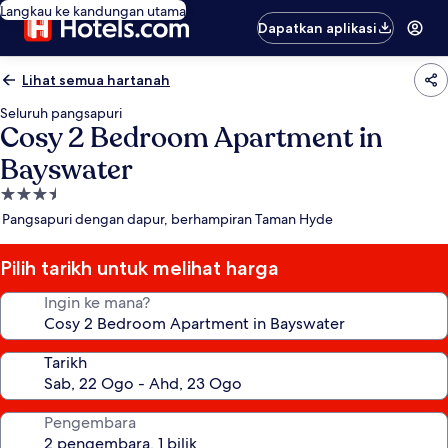
Langkau ke kandungan utama
Dapatkan aplikasi
Lihat semua hartanah
Seluruh pangsapuri
Cosy 2 Bedroom Apartment in
Bayswater
Hartanah
3.5
Pangsapuri dengan dapur, berhampiran Taman Hyde
bintang
Pilih tarikh untuk melihat harga
Ingin ke mana?
Tarikh
Pengembara