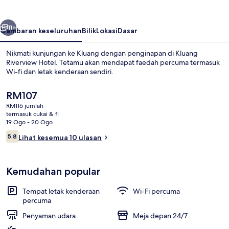
belumnya
Seterusnya
11+
Gambaran keseluruhan
Bilik
Lokasi
Dasar
Nikmati kunjungan ke Kluang dengan penginapan di Kluang
Riverview Hotel. Tetamu akan mendapat faedah percuma termasuk
Wi-fi dan letak kenderaan sendiri.
Harga
RM107
semasa
RM116 jumlah
ialah
termasuk cukai & fi
RM107
19 Ogo - 20 Ogo
Ulasan
5.8
Lihat kesemua 10 ulasan
Bahagian luar
5.8 daripada 10
Kemudahan popular
Tempat letak kenderaan
Wi-Fi percuma
percuma
Penyaman udara
Meja depan 24/7