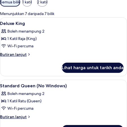
Penapis
Semua bilik
1 katil
2 katil
yang
tersedia
Menunjukkan 7 daripada 7 bilik
untuk
Lihat
Meja, seterika/papan seterika, Wi-fi p
4
Deluxe King
bilik
semua
Boleh menampung 2
foto
1 Katil Raja (King)
untuk
Deluxe
Wi-Fi percuma
King
Butiran
Butiran lanjut
selanjutnya
untuk
Lihat harga untuk tarikh anda
Deluxe
King
Lihat
Meja, seterika/papan seterika, Wi-fi p
5
Standard Queen (No Windows)
semua
Boleh menampung 2
foto
1 Katil Ratu (Queen)
untuk
Standard
Wi-Fi percuma
Queen
Butiran
Butiran lanjut
(No
selanjutnya
untuk