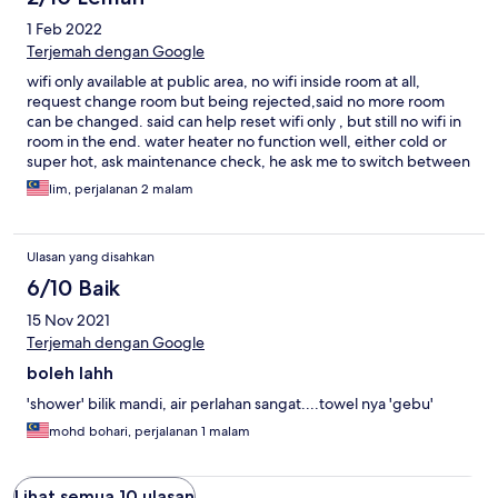
1 Feb 2022
Terjemah dengan Google
wifi only available at public area, no wifi inside room at all,
request change room but being rejected,said no more room
can be changed. said can help reset wifi only , but still no wifi in
room in the end. water heater no function well, either cold or
super hot, ask maintenance check, he ask me to switch between
on and off frequently to get warm water. speechless. i did that ,
lim, perjalanan 2 malam
i need to on/off every 2 second only able get warm water. room
floor sticky , i dont know why.
Ulasan yang disahkan
6/10 Baik
15 Nov 2021
Terjemah dengan Google
boleh lahh
'shower' bilik mandi, air perlahan sangat....towel nya 'gebu'
mohd bohari, perjalanan 1 malam
Lihat semua 10 ulasan