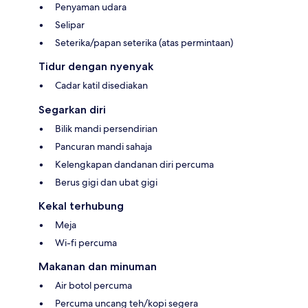
Penyaman udara
Selipar
Seterika/papan seterika (atas permintaan)
Tidur dengan nyenyak
Cadar katil disediakan
Segarkan diri
Bilik mandi persendirian
Pancuran mandi sahaja
Kelengkapan dandanan diri percuma
Berus gigi dan ubat gigi
Kekal terhubung
Meja
Wi-fi percuma
Makanan dan minuman
Air botol percuma
Percuma uncang teh/kopi segera