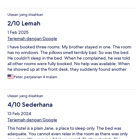
Ulasan yang disahkan
2/10 Lemah
1 Feb 2025
Terjemah dengan Google
I have booked three rooms. My brother stayed in one. The room
has no windows. The pillows smell terribly bad. So was the bed.
He couldn't sleep in the bed. When he complained, he was told
all other rooms were fully booked. No help was available. When
he showed up at the front desk, they suddenly found another
room, which was barely satisfactory. He assured me he wouldn't
Peter, perjalanan 4 malam
return to the hotel again.
Ulasan yang disahkan
4/10 Sederhana
13 Feb 2024
Terjemah dengan Google
This hotel is a plain Jane, a place to sleep only. The bed was
adequate. You cannot even relax in the room as there was only