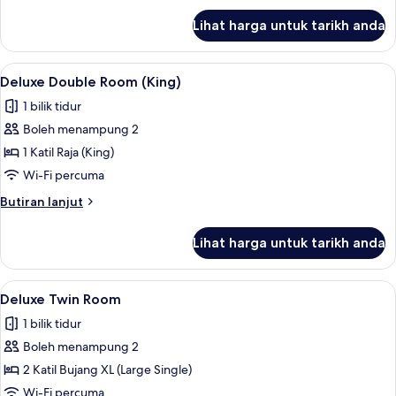
Windows
untuk
Lihat harga untuk tarikh anda
Standard
Twin
Room,
Lihat
Deluxe Double Room (King) | Meja, set
3
No
Deluxe Double Room (King)
semua
Windows
1 bilik tidur
foto
Boleh menampung 2
untuk
Deluxe
1 Katil Raja (King)
Double
Wi-Fi percuma
Room
Butiran
Butiran lanjut
(King)
selanjutnya
untuk
Lihat harga untuk tarikh anda
Deluxe
Double
Room
Lihat
Deluxe Twin Room | Meja, seterika/papa
4
(King)
Deluxe Twin Room
semua
1 bilik tidur
foto
Boleh menampung 2
untuk
Deluxe
2 Katil Bujang XL (Large Single)
Twin
Wi-Fi percuma