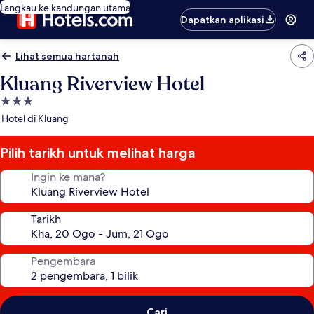
Langkau ke kandungan utama
Dapatkan aplikasi
Lihat semua hartanah
Kluang Riverview Hotel
Hartanah
3.0
Hotel di Kluang
bintang
Pilih tarikh untuk melihat harga
Ingin ke mana?
Tarikh
Pengembara
Cari