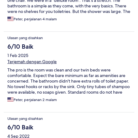
one chair. We were in a "deluxe room". That's a stretch. The
bathroom is a simple as they come, with the very basics. There
were no shelves for you toiletries. But the shower was large. The
hallway was very sparse. The elevator service was good but has
Peter, perjalanan 4 malam
no ventilation, very stuffy and smelly. There was loud music and
radio on our 3rd floor. The only bright spot is the lobby which
was very nice and welcoming. Sorry, I don't think I am coming
Ulasan yang disahkan
back.
6/10 Baik
1 Feb 2025
Terjemah dengan Google
The pro is the room was clean and our twin beds were
comfortable. Expect the bare minimum as far as amenities are
concerned. The bathroom didn't have extra rolls of toilet paper.
No towel hooks or racks by the sink. Only tiny tubes of shampoo
were available, no soaps given. Standard rooms do not have
windows, only deluxe rooms have windows. I didn't know this
Peter, perjalanan 2 malam
when I booked this room. Strongly suggest this be made known
for booking. If you are looking for a place just to rest your head,
you have got it. Like I said, you get the bare minimum. If you
Ulasan yang disahkan
expect any more than that, you would be disappointed.
6/10 Baik
4 Sep 2022