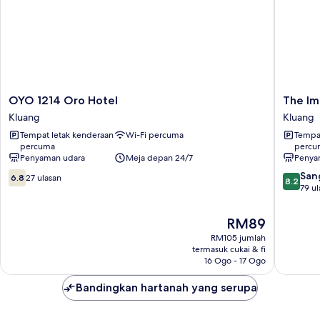
OYO
The
OYO 1214 Oro Hotel
The Im
1214
Imperial
Kluang
Kluang
Oro
Hotel
Tempat letak kenderaan
Wi-Fi percuma
Tempat
Hotel
Kluang
percuma
percu
Kluang
Penyaman udara
Meja depan 24/7
Penya
6.8
8.2
San
6.8
27 ulasan
8.2
daripada
daripad
79 ul
10,
10,
27
Sangat
Harga
RM89
ulasan
Baik,
ialah
RM105 jumlah
79
RM89
termasuk cukai & fi
ulasan
16 Ogo - 17 Ogo
Bandingkan hartanah yang serupa