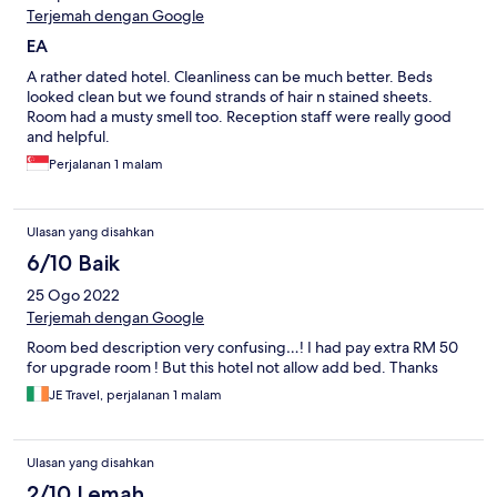
Terjemah dengan Google
EA
A rather dated hotel. Cleanliness can be much better. Beds
looked clean but we found strands of hair n stained sheets.
Room had a musty smell too. Reception staff were really good
and helpful.
Perjalanan 1 malam
Ulasan yang disahkan
6/10 Baik
25 Ogo 2022
Terjemah dengan Google
Room bed description very confusing…! I had pay extra RM 50
for upgrade room ! But this hotel not allow add bed. Thanks
JE Travel, perjalanan 1 malam
Ulasan yang disahkan
2/10 Lemah