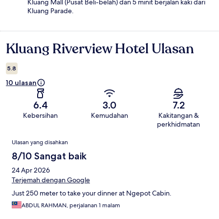
Kluang Mall (Pusat Beli-belah) dan 5 minit berjalan kaki dari
Kluang Parade.
Kluang Riverview Hotel Ulasan
Ulasan
5.8
10 ulasan
6.4
3.0
7.2
Kebersihan
Kemudahan
Kakitangan &
perkhidmatan
Ulasan
Ulasan yang disahkan
8/10 Sangat baik
24 Apr 2026
Terjemah dengan Google
Just 250 meter to take your dinner at Ngepot Cabin.
ABDUL RAHMAN, perjalanan 1 malam