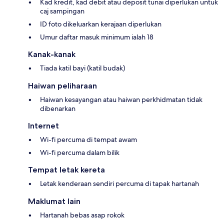
Kad kredit, kad debit atau deposit tunai diperlukan untuk
caj sampingan
ID foto dikeluarkan kerajaan diperlukan
Umur daftar masuk minimum ialah 18
Kanak-kanak
Tiada katil bayi (katil budak)
Haiwan peliharaan
Haiwan kesayangan atau haiwan perkhidmatan tidak
dibenarkan
Internet
Wi-fi percuma di tempat awam
Wi-fi percuma dalam bilik
Tempat letak kereta
Letak kenderaan sendiri percuma di tapak hartanah
Maklumat lain
Hartanah bebas asap rokok