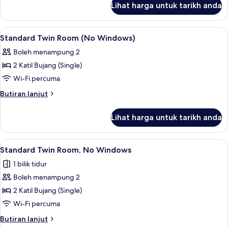
Windows)
Lihat harga untuk tarikh anda
Standard
Queen
(No
Lihat
Meja, seterika/papan seterika, Wi-fi p
4
Windows)
Standard Twin Room (No Windows)
semua
Boleh menampung 2
foto
2 Katil Bujang (Single)
untuk
Standard
Wi-Fi percuma
Twin
Butiran
Butiran lanjut
Room
selanjutnya
untuk
(No
Lihat harga untuk tarikh anda
Standard
Windows)
Twin
Room
Lihat
Standard Twin Room, No Windows | Meja
4
(No
Standard Twin Room, No Windows
semua
Windows)
1 bilik tidur
foto
Boleh menampung 2
untuk
Standard
2 Katil Bujang (Single)
Twin
Wi-Fi percuma
Room,
Butiran
Butiran lanjut
No
selanjutnya