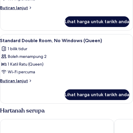
Room
Butiran
Butiran lanjut
selanjutnya
untuk
Lihat harga untuk tarikh anda
Deluxe
Twin
Room
Lihat
Standard Double Room, No Windows (Qu
5
Standard Double Room, No Windows (Queen)
semua
1 bilik tidur
foto
Boleh menampung 2
untuk
Standard
1 Katil Ratu (Queen)
Double
Wi-Fi percuma
Room,
Butiran
Butiran lanjut
No
selanjutnya
Windows
untuk
Lihat harga untuk tarikh anda
Standard
(Queen)
Double
Room,
Hartanah serupa
No
Windows
OYO 1214 Oro Hotel
The Impe
(Queen)