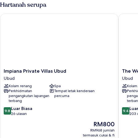
(Maya
Hartanah serupa
with
Butler
Impiana Private Villas Ubud
The West
Service)
Impiana
The
Impiana Private Villas Ubud
The We
Private
Westin
Ubud
Ubud
Villas
Resort
Kolam renang
Spa
Kolam
Ubud
&
Perkhidmatan
Tempat letak kenderaan
Perkh
Ubud
Spa
pengangkutan lapangan
percuma
penga
Ubud,
terbang
terba
Bali
9.8
9.4
Luar Biasa
Luar
Ubud
9.8
9.4
daripada
daripad
26 ulasan
203 
10,
10,
Harga
RM800
Luar
Luar
ialah
Biasa,
Biasa,
RM968 jumlah
RM800
termasuk cukai & fi
26
203