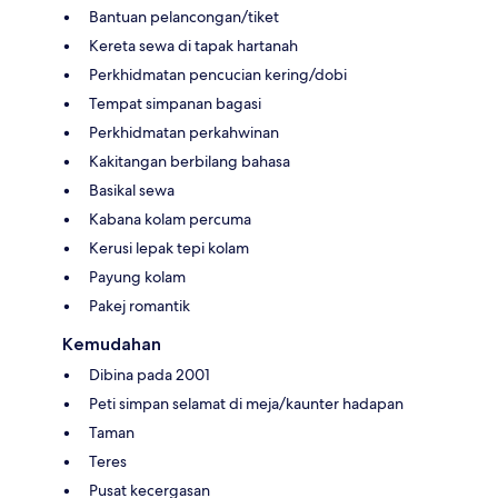
Bantuan pelancongan/tiket
Kereta sewa di tapak hartanah
Perkhidmatan pencucian kering/dobi
Tempat simpanan bagasi
Perkhidmatan perkahwinan
Kakitangan berbilang bahasa
Basikal sewa
Kabana kolam percuma
Kerusi lepak tepi kolam
Payung kolam
Pakej romantik
Kemudahan
Dibina pada 2001
Peti simpan selamat di meja/kaunter hadapan
Taman
Teres
Pusat kecergasan