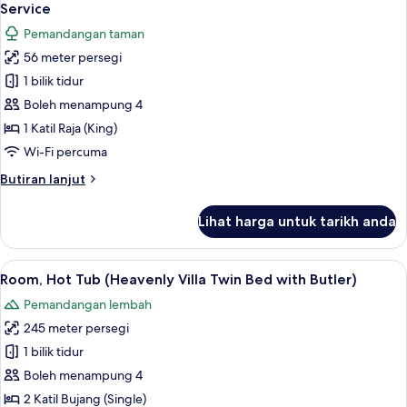
semua
with
Service
Butler)
foto
Pemandangan taman
untuk
56 meter persegi
Impressive
1 bilik tidur
Forest
Corner
Boleh menampung 4
Suite
1 Katil Raja (King)
King
Wi-Fi percuma
Bed
Butiran
Butiran lanjut
with
selanjutnya
Butler
untuk
Lihat harga untuk tarikh anda
Impressive
Service
Forest
Corner
Lihat
Peralatan tempat tidur premium, bar mi
5
Suite
Room, Hot Tub (Heavenly Villa Twin Bed with Butler)
semua
King
Pemandangan lembah
Bed
foto
with
245 meter persegi
untuk
Butler
Room,
1 bilik tidur
Service
Hot
Boleh menampung 4
Tub
2 Katil Bujang (Single)