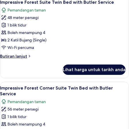
5
Villa
Impressive Forest Suite Twin Bed with Butler Service
semua
with
Pemandangan taman
Butler)
foto
48 meter persegi
untuk
Impressive
1 bilik tidur
Forest
Boleh menampung 4
Suite
2 Katil Bujang (Single)
Twin
Wi-Fi percuma
Bed
Butiran
Butiran lanjut
with
selanjutnya
Butler
untuk
Lihat harga untuk tarikh anda
Service
Impressive
Forest
Suite
Lihat
Peralatan tempat tidur premium, bar mi
5
Twin
Impressive Forest Corner Suite Twin Bed with Butler
semua
Bed
Service
with
foto
Pemandangan taman
Butler
untuk
Service
56 meter persegi
Impressive
1 bilik tidur
Forest
Corner
Boleh menampung 4