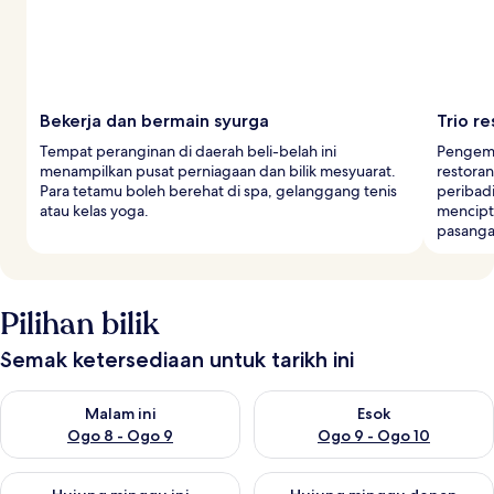
b
a
r
a
Bekerja dan bermain syurga
Trio r
Tempat peranginan di daerah beli-belah ini
Pengemb
menampilkan pusat perniagaan dan bilik mesyuarat.
restoran
Para tetamu boleh berehat di spa, gelanggang tenis
peribadi
atau kelas yoga.
mencipt
pasanga
Pilihan bilik
Semak ketersediaan untuk tarikh ini
Semak ketersediaan untuk malam ini Ogo 8 - Ogo 9
Semak ketersediaan untuk es
Malam ini
Esok
Ogo 8 - Ogo 9
Ogo 9 - Ogo 10
Semak ketersediaan untuk hujung minggu ini Ogo 14 - Ogo 16
Semak ketersediaan untuk hu