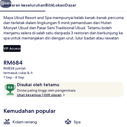
68+
Gambaran keseluruhan
Bilik
Lokasi
Dasar
Maya Ubud Resort and Spa mempunyai kelab kanak-kanak percuma
dan terletak dalam lingkungan 5 minit pemanduan dari Hutan
Monyet Ubud dan Pasar Seni Tradisional Ubud. Tetamu boleh
menjamu selera di salah satu daripada 3 restoran dan berkunjung ke
spa untuk memanjakan diri dengan urut, lulur badan atau rawatan
badan. Sorotan lain di tempat peranginan mewah ini termasuk 2
kolam renang terbuka, pusat kecergasan, dan gelanggang tenis
VIP Access
terbuka. Pengembara lain menyukai kakitangan yang suka
membantu dan keadaan keseluruhan hartanah.
Harga
RM684
2 kolam renang terbuka, kabana per
semasa
RM828 jumlah
ialah
termasuk cukai & fi
RM684
7 Sep - 8 Sep
Ulasan
9.6
Disukai oleh tetamu
D
daripada
Dinilai paling tinggi oleh pengembara
i
Lihat kesemua 1,005 ulasan
10,
n
Disukai
i
oleh
Kemudahan popular
l
tetamu
a
i
Kolam renang
Spa