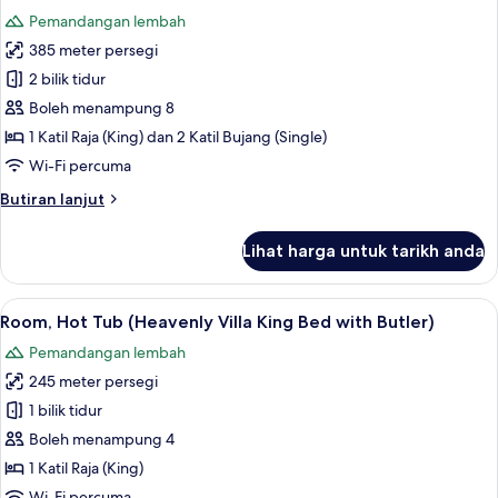
semua
Bed
Pemandangan lembah
with
foto
Butler
385 meter persegi
untuk
Service
Villa,
2 bilik tidur
2
Boleh menampung 8
Bedrooms
1 Katil Raja (King) dan 2 Katil Bujang (Single)
(Heavenly
Wi-Fi percuma
Pool
Butiran
Butiran lanjut
with
selanjutnya
Butler
untuk
Lihat harga untuk tarikh anda
Service)
Villa,
2
Bedrooms
Lihat
Peralatan tempat tidur premium, bar mi
5
(Heavenly
Room, Hot Tub (Heavenly Villa King Bed with Butler)
semua
Pool
Pemandangan lembah
with
foto
Butler
245 meter persegi
untuk
Service)
Room,
1 bilik tidur
Hot
Boleh menampung 4
Tub
1 Katil Raja (King)
(Heavenly
Wi-Fi percuma