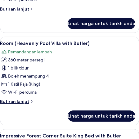
Villa
Butiran
Butiran lanjut
King
selanjutnya
Bed
untuk
Lihat harga untuk tarikh anda
with
Room,
Hot
Butler)
Tub
Lihat
Peralatan tempat tidur premium, bar mi
6
(Heavenly
Room (Heavenly Pool Villa with Butler)
semua
Villa
Pemandangan lembah
King
foto
Bed
360 meter persegi
untuk
with
Room
1 bilik tidur
Butler)
(Heavenly
Boleh menampung 4
Pool
1 Katil Raja (King)
Villa
Wi-Fi percuma
with
Butiran
Butiran lanjut
Butler)
selanjutnya
untuk
Lihat harga untuk tarikh anda
Room
(Heavenly
Pool
Lihat
Peralatan tempat tidur premium, bar mi
6
Villa
Impressive Forest Corner Suite King Bed with Butler