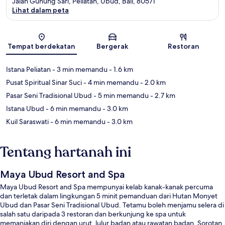
Jalan Gunung Sari, Peliatan, Ubud, Bali, 80571
Lihat dalam peta
Peta
Tempat berdekatan
Bergerak
Restoran
Istana Peliatan
- 3 min memandu
- 1.6 km
Pusat Spiritual Sinar Suci
- 4 min memandu
- 2.0 km
Pasar Seni Tradisional Ubud
- 5 min memandu
- 2.7 km
Istana Ubud
- 6 min memandu
- 3.0 km
Kuil Saraswati
- 6 min memandu
- 3.0 km
Tentang hartanah ini
Maya Ubud Resort and Spa
Maya Ubud Resort and Spa mempunyai kelab kanak-kanak percuma
dan terletak dalam lingkungan 5 minit pemanduan dari Hutan Monyet
Ubud dan Pasar Seni Tradisional Ubud. Tetamu boleh menjamu selera di
salah satu daripada 3 restoran dan berkunjung ke spa untuk
memanjakan diri dengan urut, lulur badan atau rawatan badan. Sorotan