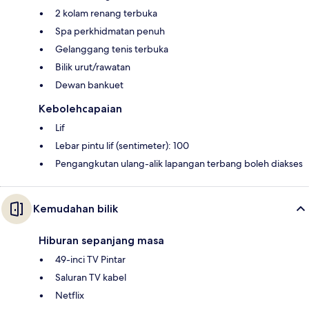
2 kolam renang terbuka
Spa perkhidmatan penuh
Gelanggang tenis terbuka
Bilik urut/rawatan
Dewan bankuet
Kebolehcapaian
Lif
Lebar pintu lif (sentimeter): 100
Pengangkutan ulang-alik lapangan terbang boleh diakses
Kemudahan bilik
Hiburan sepanjang masa
49-inci TV Pintar
Saluran TV kabel
Netflix