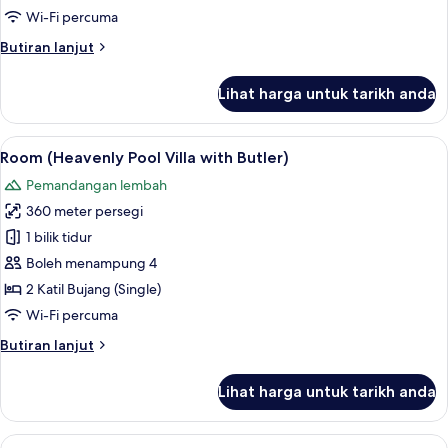
(Heavenly
Wi-Fi percuma
Villa
Butiran
Butiran lanjut
Twin
selanjutnya
Bed
untuk
Lihat harga untuk tarikh anda
with
Room,
Hot
Butler)
Tub
Lihat
Peralatan tempat tidur premium, bar mi
6
(Heavenly
Room (Heavenly Pool Villa with Butler)
semua
Villa
Pemandangan lembah
Twin
foto
Bed
360 meter persegi
untuk
with
Room
1 bilik tidur
Butler)
(Heavenly
Boleh menampung 4
Pool
2 Katil Bujang (Single)
Villa
Wi-Fi percuma
with
Butiran
Butiran lanjut
Butler)
selanjutnya
untuk
Lihat harga untuk tarikh anda
Room
(Heavenly
Pool
Lihat
Impressive Forest Suite Twin Bed with B