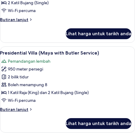
Suite
2 Katil Bujang (Single)
Twin
Wi-Fi percuma
Bed
Butiran
Butiran lanjut
with
selanjutnya
Butler
untuk
Lihat harga untuk tarikh anda
Impressive
Service
Forest
Corner
Lihat
Presidential Villa (Maya with Butler Se
7
Suite
Presidential Villa (Maya with Butler Service)
semua
Twin
Pemandangan lembah
Bed
foto
with
950 meter persegi
untuk
Butler
Presidential
2 bilik tidur
Service
Villa
Boleh menampung 8
(Maya
1 Katil Raja (King) dan 2 Katil Bujang (Single)
with
Wi-Fi percuma
Butler
Butiran
Butiran lanjut
Service)
selanjutnya
untuk
Lihat harga untuk tarikh anda
Presidential
Villa