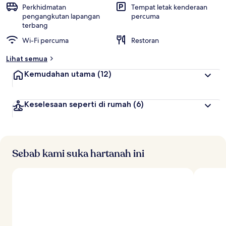
p
Perkhidmatan
Tempat letak kenderaan
a
pengangkutan lapangan
percuma
l
terbang
i
Wi-Fi percuma
Restoran
n
g
Lihat semua
t
Kemudahan utama
(12)
i
n
g
Keselesaan seperti di rumah
(6)
g
i
o
l
Sebab kami suka hartanah ini
e
h
p
e
n
g
e
m