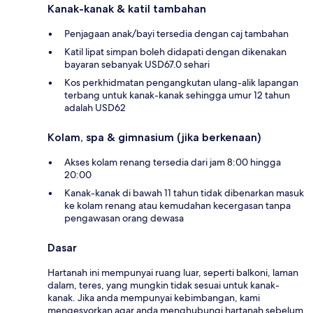
Kanak-kanak & katil tambahan
Penjagaan anak/bayi tersedia dengan caj tambahan
Katil lipat simpan boleh didapati dengan dikenakan
bayaran sebanyak USD67.0 sehari
Kos perkhidmatan pengangkutan ulang-alik lapangan
terbang untuk kanak-kanak sehingga umur 12 tahun
adalah USD62
Kolam, spa & gimnasium (jika berkenaan)
Akses kolam renang tersedia dari jam 8:00 hingga
20:00
Kanak-kanak di bawah 11 tahun tidak dibenarkan masuk
ke kolam renang atau kemudahan kecergasan tanpa
pengawasan orang dewasa
Dasar
Hartanah ini mempunyai ruang luar, seperti balkoni, laman
dalam, teres, yang mungkin tidak sesuai untuk kanak-
kanak. Jika anda mempunyai kebimbangan, kami
mengesyorkan agar anda menghubungi hartanah sebelum