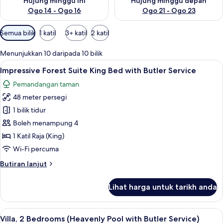
Hujung minggu ini
Hujung minggu depan
Ogo 14 - Ogo 16
Ogo 21 - Ogo 23
Penapis
Semua bilik
1 katil
3+ katil
2 katil
yang
tersedia
Menunjukkan 10 daripada 10 bilik
untuk
Lihat
Peralatan tempat tidur premium, bar mi
5
Impressive Forest Suite King Bed with Butler Service
bilik
semua
Pemandangan taman
foto
48 meter persegi
untuk
Impressive
1 bilik tidur
Forest
Boleh menampung 4
Suite
1 Katil Raja (King)
King
Wi-Fi percuma
Bed
Butiran
Butiran lanjut
with
selanjutnya
Butler
untuk
Lihat harga untuk tarikh anda
Service
Impressive
Forest
Suite
Lihat
Villa, 2 Bedrooms (Heavenly Pool with 
6
King
Villa, 2 Bedrooms (Heavenly Pool with Butler Service)