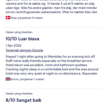
venstre arm for at sætte sig. Vi havde 3 ud af 5 nætter en støj
uden lige. Ikke fra andre gæster, men fra støj, der mest minder
om en centrifugerende vaskemaskine. Efter to nætter blev det
løst. Men sidste nat var støjen retur. Virkelig ødelæggende for
Tanja, perjalanan 5 malam
nattesøvnen. Så på trods af venligt personale og god
beliggenhed, er det ikke et hotel, vi vil vælge igen. Desværre.
Ulasan yang disahkan
10/10 Luar biasa
1 Apr 2026
Terjemah dengan Google
Stayed 1 night after going to Wembley for an evening kick off.
Staff were really friendly especially on the breakfast service.
Hotel decor was excellent, room and bathroom spotless.
Cracking nights sleep in a comfortable bed and the area around
hotel was very very quiet at night so no disturbance. Bayswater
Underground Station literally just round corner with 3 decent
Simon, perjalanan 1 malam
pubs in between. Wouldn’t hesitate to go back for another stay.
Ulasan yang disahkan
8/10 Sangat baik