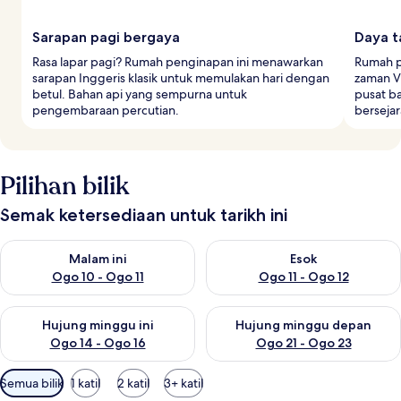
Sarapan pagi bergaya
Daya t
Rasa lapar pagi? Rumah penginapan ini menawarkan
Rumah p
sarapan Inggeris klasik untuk memulakan hari dengan
zaman V
betul. Bahan api yang sempurna untuk
pusat b
pengembaraan percutian.
berseja
Pilihan bilik
Semak ketersediaan untuk tarikh ini
Semak ketersediaan untuk malam ini Ogo 10 - Ogo 11
Semak ketersediaan untuk eso
Malam ini
Esok
Ogo 10 - Ogo 11
Ogo 11 - Ogo 12
Semak ketersediaan untuk hujung minggu ini Ogo 14 - Ogo 16
Semak ketersediaan untuk hu
Hujung minggu ini
Hujung minggu depan
Ogo 14 - Ogo 16
Ogo 21 - Ogo 23
Penapis
Semua bilik
1 katil
2 katil
3+ katil
yang