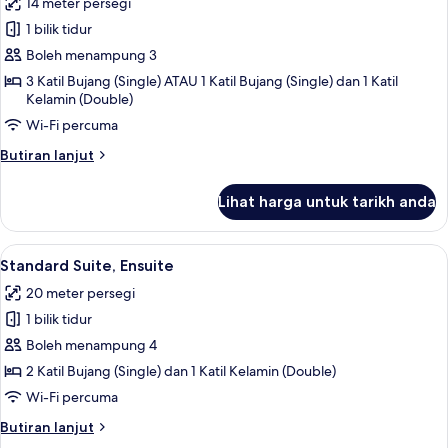
14 meter persegi
foto
1 bilik tidur
untuk
Standard
Boleh menampung 3
Triple
3 Katil Bujang (Single) ATAU 1 Katil Bujang (Single) dan 1 Katil
Kelamin (Double)
Room,
Ensuite
Wi-Fi percuma
Butiran
Butiran lanjut
selanjutnya
untuk
Lihat harga untuk tarikh anda
Standard
Triple
Room,
Lihat
Standard Suite, Ensuite | Peralatan te
12
Ensuite
Standard Suite, Ensuite
semua
20 meter persegi
foto
1 bilik tidur
untuk
Standard
Boleh menampung 4
Suite,
2 Katil Bujang (Single) dan 1 Katil Kelamin (Double)
Ensuite
Wi-Fi percuma
Butiran
Butiran lanjut
selanjutnya