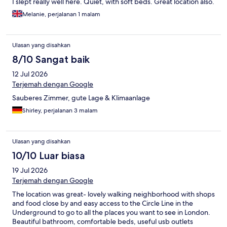
I slept really well here. Quiet, with soft beds. Great location also.
Melanie, perjalanan 1 malam
Ulasan yang disahkan
8/10 Sangat baik
12 Jul 2026
Terjemah dengan Google
Sauberes Zimmer, gute Lage & Klimaanlage
Shirley, perjalanan 3 malam
Ulasan yang disahkan
10/10 Luar biasa
19 Jul 2026
Terjemah dengan Google
The location was great- lovely walking neighborhood with shops
and food close by and easy access to the Circle Line in the
Underground to go to all the places you want to see in London.
Beautiful bathroom, comfortable beds, useful usb outlets