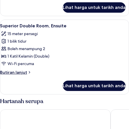
untuk
Lihat harga untuk tarikh anda
Standard
Suite,
Ensuite
Lihat
Superior Double Room, Ensuite | Peral
12
Superior Double Room, Ensuite
semua
15 meter persegi
foto
1 bilik tidur
untuk
Superior
Boleh menampung 2
Double
1 Katil Kelamin (Double)
Room,
Wi-Fi percuma
Ensuite
Butiran
Butiran lanjut
selanjutnya
untuk
Lihat harga untuk tarikh anda
Superior
Double
Room,
Hartanah serupa
Ensuite
Byron Hotel London
Ruby Zo