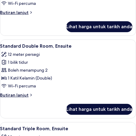
Room,
Wi-Fi percuma
Ensuite
Butiran
Butiran lanjut
selanjutnya
untuk
Lihat harga untuk tarikh anda
Standard
Twin
Room,
Lihat
Standard Double Room, Ensuite | Peral
21
Ensuite
Standard Double Room, Ensuite
semua
12 meter persegi
foto
1 bilik tidur
untuk
Standard
Boleh menampung 2
Double
1 Katil Kelamin (Double)
Room,
Wi-Fi percuma
Ensuite
Butiran
Butiran lanjut
selanjutnya
untuk
Lihat harga untuk tarikh anda
Standard
Double
Room,
Lihat
Standard Triple Room, Ensuite | Perala
19
Ensuite
Standard Triple Room, Ensuite
semua