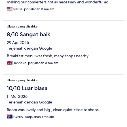
making our converters not as necessary and wonderful ac
during the heat wave. We definitely want to come back for
Marisa, perjalanan 3 malam
another stay!
Ulasan yang disahkan
8/10 Sangat baik
29 Apr 2026
Terjemah dengan Google
Breakfast menu was fresh, many shops nearby.
Hanneke, perjalanan 3 malam
Ulasan yang disahkan
10/10 Luar biasa
11 Mei 2026
Terjemah dengan Google
Room was lovely and big , clean quiet,close to shops
SONIA, perjalanan 1 malam