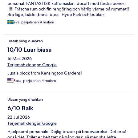
personal. FANTASTISK kaffemaskin, decaff med färska bönor
!!!!! Fräscha rum och fin rengöring och härlig värme på rummet!!
Bra läge, både tbana, buss , Hyde Park och butiker.
eva, perjalanan 4 malam
Ulasan yang disahkan
10/10 Luar biasa
16 Mac 2026
Terjemah dengan Google
Just a block from Kensington Gardens!
Rosa, perjalanan 4 malam
Ulasan yang disahkan
6/10 Baik
22 Jul 2026
Terjemah dengan Google
Hjælpsomt personale. Dejlig bruser på badeværelse. Det er så
også dét. Toilet er helt tæt på håndvask, så man skal løfte