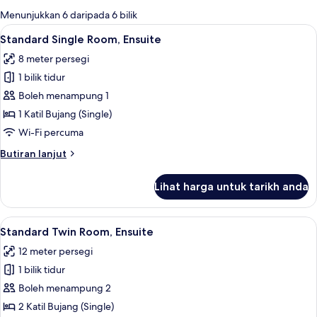
tersedia
Menunjukkan 6 daripada 6 bilik
untuk
Lihat
Standard Single Room, Ensuite | Perala
13
Standard Single Room, Ensuite
bilik
semua
8 meter persegi
foto
1 bilik tidur
untuk
Standard
Boleh menampung 1
Single
1 Katil Bujang (Single)
Room,
Wi-Fi percuma
Ensuite
Butiran
Butiran lanjut
selanjutnya
untuk
Lihat harga untuk tarikh anda
Standard
Single
Room,
Lihat
Standard Twin Room, Ensuite | Peralat
10
Ensuite
Standard Twin Room, Ensuite
semua
12 meter persegi
foto
1 bilik tidur
untuk
Standard
Boleh menampung 2
Twin
2 Katil Bujang (Single)