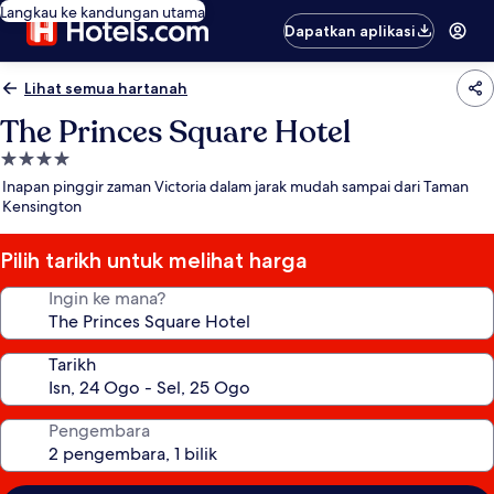
Langkau ke kandungan utama
Dapatkan aplikasi
Lihat semua hartanah
The Princes Square Hotel
Hartanah
4.0
Inapan pinggir zaman Victoria dalam jarak mudah sampai dari Taman
bintang
Kensington
Pilih tarikh untuk melihat harga
Ingin ke mana?
Tarikh
Pengembara