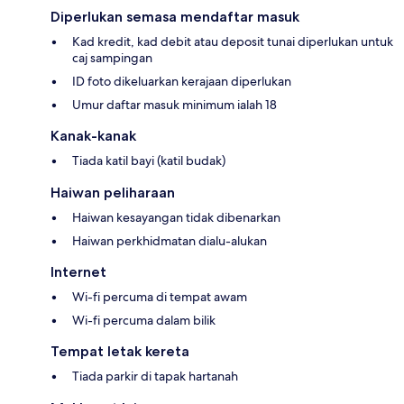
Diperlukan semasa mendaftar masuk
Kad kredit, kad debit atau deposit tunai diperlukan untuk
caj sampingan
ID foto dikeluarkan kerajaan diperlukan
Umur daftar masuk minimum ialah 18
Kanak-kanak
Tiada katil bayi (katil budak)
Haiwan peliharaan
Haiwan kesayangan tidak dibenarkan
Haiwan perkhidmatan dialu-alukan
Internet
Wi-fi percuma di tempat awam
Wi-fi percuma dalam bilik
Tempat letak kereta
Tiada parkir di tapak hartanah