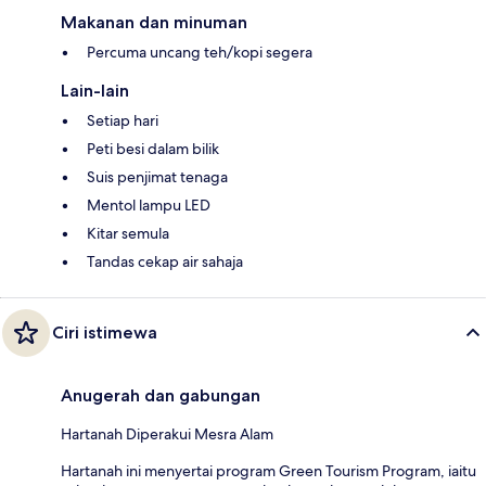
Makanan dan minuman
Percuma uncang teh/kopi segera
Lain-lain
Setiap hari
Peti besi dalam bilik
Suis penjimat tenaga
Mentol lampu LED
Kitar semula
Tandas cekap air sahaja
Ciri istimewa
Anugerah dan gabungan
Hartanah Diperakui Mesra Alam
Hartanah ini menyertai program Green Tourism Program, iaitu