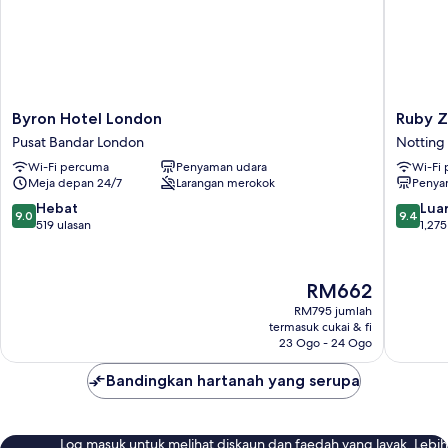
Byron
Ruby
Byron Hotel London
Ruby Z
Hotel
Zoe
Pusat Bandar London
Notting 
London
Hotel
Wi-Fi percuma
Penyaman udara
Wi-Fi
Pusat
London
Meja depan 24/7
Larangan merokok
Penya
Bandar
by
London
IHG
9.0
9.4
Hebat
Luar
9.0
9.4
Notting
daripada
daripad
519 ulasan
1,275
Hill
10,
10,
Hebat,
Luar
519
Biasa,
Harga
RM662
ulasan
1,275
ialah
RM795 jumlah
ulasan
RM662
termasuk cukai & fi
23 Ogo - 24 Ogo
Bandingkan hartanah yang serupa
Log masuk untuk melihat diskaun dan faedah yang layak. Lebih