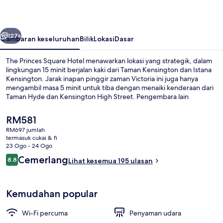
Hotel
belumnya
Seterusnya
127+
Gambaran keseluruhan
Bilik
Lokasi
Dasar
The Princes Square Hotel menawarkan lokasi yang strategik, dalam
lingkungan 15 minit berjalan kaki dari Taman Kensington dan Istana
Kensington. Jarak inapan pinggir zaman Victoria ini juga hanya
mengambil masa 5 minit untuk tiba dengan menaiki kenderaan dari
Taman Hyde dan Kensington High Street. Pengembara lain
menyukai kakitangan. Hartanah ini terletak berdekatan dengan
pengangkutan awam: jarak Stesen Bawah Tanah Bayswater ialah 4
Harga
RM581
minit dan Stesen Bawah Tanah Queensway ialah 7 minit.
semasa
RM697 jumlah
ialah
termasuk cukai & fi
Lobi
RM581
23 Ogo - 24 Ogo
Ulasan
Cemerlang
8.8
Lihat kesemua 195 ulasan
8.8 daripada 10
Kemudahan popular
Wi-Fi percuma
Penyaman udara