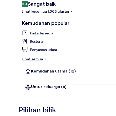
Ulasan
Sangat baik
8.4
8.4 daripada 10
Lihat kesemua 1,003 ulasan
Bahagian lua
Kemudahan popular
Parkir tersedia
Restoran
Penyaman udara
Lihat semua
Kemudahan utama
(12)
Untuk keluarga
(6)
Pilihan bilik