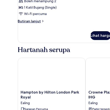
Premium
Boleh menampung 2
Room
1 Katil Bujang (Single)
Wi-Fi percuma
Butiran
Butiran lanjut
selanjutnya
untuk
Premium
Lihat harg
Room
Hartanah serupa
Hampton by Hilton London Park Royal
Crowne Plaza
Hampton
Crowne
Hampton by Hilton London Park
Crowne Pla
by
Plaza
Royal
IHG
Hilton
London
Ealing
Ealing
London
Ealing
Park
Sarapan Percuma
by
Parkir tersedi