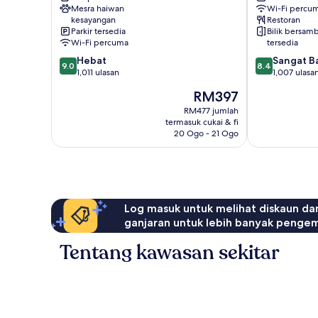
Mesra haiwan
Wi-Fi percu
Royal
IHG
kesayangan
Restoran
Ealing
Ealing
Parkir tersedia
Bilik bersam
Wi-Fi percuma
tersedia
9.0
8.4
Hebat
Sangat B
9.0
8.4
daripada
daripada
1,011 ulasan
1,007 ulasa
10,
10,
Harga
RM397
Hebat,
Sangat
ialah
1,011
Baik,
RM477 jumlah
RM397
termasuk cukai & fi
ulasan
1,007
20 Ogo - 21 Ogo
ulasan
Log masuk untuk melihat diskaun da
ganjaran untuk lebih banyak penge
Tentang kawasan sekitar