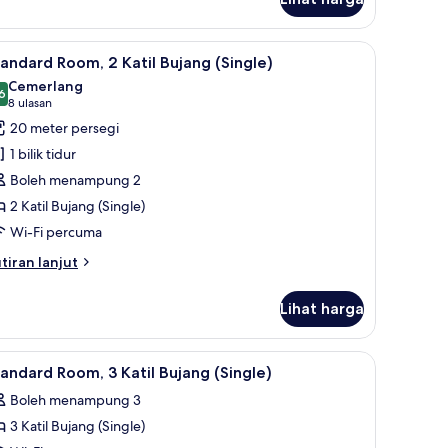
andard
om,
a komputer riba
ihat
Standard Room, 2 Katil Bujang (Single) | Peti 
9
til
andard Room, 2 Katil Bujang (Single)
emua
lamin
Cemerlang
ouble)
oto
6
8.6 daripada 10
(8
8 ulasan
engan
ntuk
ulasan)
20 meter persegi
til
tandard
fa
1 bilik tidur
oom,
Boleh menampung 2
2 Katil Bujang (Single)
til
Wi-Fi percuma
ujang
Single)
tiran
tiran lanjut
lanjutnya
tuk
Lihat harga
andard
om,
besi dalam bilik, meja, ruang kerja komputer riba
ihat
Peti besi dalam bilik, meja, ruang kerja kompu
1
til
andard Room, 3 Katil Bujang (Single)
emua
jang
Boleh menampung 3
ingle)
oto
3 Katil Bujang (Single)
ntuk