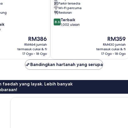
ma
Parkir tersedia
Park
Wi-Fi percuma
Royal
bung
Restoran
by
8.6
IHG
Terbaik
8.6
aik
daripada
Acton
1,002 ulasan
n
10,
Terbaik,
Harga
Harga
RM386
RM359
1,002
ialah
ialah
RM464 jumlah
RM430 jumlah
ulasan
RM386
RM359
termasuk cukai & fi
termasuk cukai & fi
17 Ogo - 18 Ogo
17 Ogo - 18 Ogo
Bandingkan hartanah yang serupa
n faedah yang layak. Lebih banyak
mbaraan!