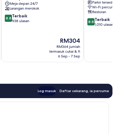
Parkir tersedia
Meja depan 24/7
Talgarth
Ealing
Wi-Fi percuma
Larangan merokok
Road
Restoran
Hammersmith
8.8
Terbaik
8.8
8.8
Terbaik
dan
daripada
938 ulasan
8.8
daripada
1,010 ulasan
Fulham
10,
10,
Terbaik,
Terbaik,
938
Harga
RM304
1,010
ulasan
ialah
ulasan
RM364 jumlah
RM304
termasuk cukai & fi
t
6 Sep - 7 Sep
Log masuk
Daftar sekarang, ia percuma