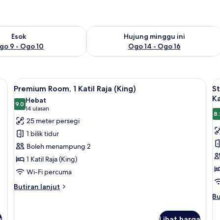
ediaan untuk esok Ogo 9 - Ogo 10
Semak ketersediaan untuk hujung min
Esok
Hujung minggu ini
go 9 - Ogo 10
Ogo 14 - Ogo 16
Lihat
Peti besi dalam bilik, meja, ruang kerj
L
6
Premium Room, 1 Katil Raja (King)
St
semua
s
Ka
Hebat
foto
9.0
f
9.0 daripada 10
(14
14 ulasan
8.
untuk
u
ulasan)
25 meter persegi
Premium
S
1 bilik tidur
Room,
R
Boleh menampung 2
1
1
1 Katil Raja (King)
Katil
Ka
Wi-Fi percuma
Raja
K
(King)
(
Butiran
Butiran lanjut
selanjutnya
d
Bu
Bu
untuk
se
Ka
Premium
un
S
a
Lihat harga