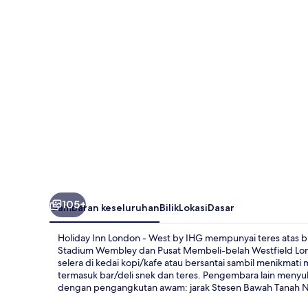
-
West
by
IHG
105+
Gambaran keseluruhan
Bilik
Lokasi
Dasar
Holiday Inn London - West by IHG mempunyai teres atas 
Stadium Wembley dan Pusat Membeli-belah Westfield Lon
selera di kedai kopi/kafe atau bersantai sambil menikmati m
termasuk bar/deli snek dan teres. Pengembara lain menyuk
dengan pengangkutan awam: jarak Stesen Bawah Tanah Nort