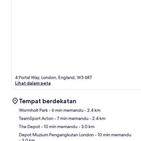
4 Portal Way, London, England, W3 6RT
Lihat dalam peta
Tempat berdekatan
Wormholt Park
- 6 min memandu
- 2.4 km
TeamSport Acton
- 7 min memandu
- 2.4 km
Pet
The Depot
- 10 min memandu
- 3.0 km
Depot Muzium Pengangkutan London
- 10 min memandu
- 3.0 km