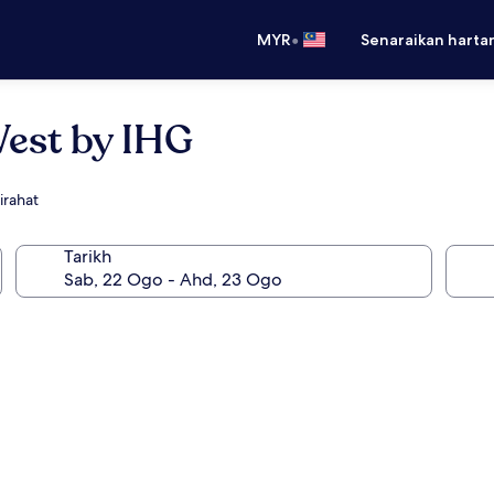
•
MYR
Senaraikan harta
West by IHG
irahat
Tarikh