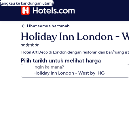
Langkau ke kandungan utama
Lihat semua hartanah
Holiday Inn London - 
Hartanah
4.0
Hotel Art Deco di London dengan restoran dan bar/ruang ist
bintang
Pilih tarikh untuk melihat harga
Ingin ke mana?
Galeri
foto
untuk
Holiday
Inn
London