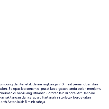
Premium Room,
bumbung dan terletak dalam lingkungan 10 minit pemanduan dari
don. Selepas bersenam di pusat kecergasan, anda boleh menjamu
inuman di bar/ruang istirahat. Sorotan lain di hotel Art Deco ini
Bahagian lu
ai kakitangan dan sarapan. Hartanah ini terletak berdekatan
h Acton ialah 5 minit sahaja.