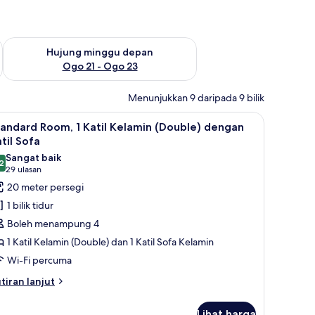
ggu ini Ogo 14 - Ogo 16
Semak ketersediaan untuk hujung minggu depan Ogo 21 - O
Hujung minggu depan
Ogo 21 - Ogo 23
Menunjukkan 9 daripada 9 bilik
a komputer riba
ihat
Standard Room, 1 Katil Kelamin (Double) dengan
7
andard Room, 1 Katil Kelamin (Double) dengan
emua
til Sofa
oto
Sangat baik
2
ntuk
8.2 daripada 10
(29
29 ulasan
tandard
ulasan)
20 meter persegi
oom,
1 bilik tidur
Boleh menampung 4
til
1 Katil Kelamin (Double) dan 1 Katil Sofa Kelamin
elamin
Wi-Fi percuma
Double)
engan
tiran
tiran lanjut
lanjutnya
til
tuk
ofa
Lihat harga