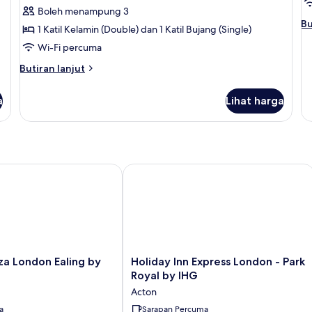
Standard
S
Boleh menampung 3
Room,
R
Bu
Bu
1 Katil Kelamin (Double) dan 1 Katil Bujang (Single)
Berbilang
3
se
Wi-Fi percuma
un
Katil
Ka
St
B
Butiran
Butiran lanjut
Ro
selanjutnya
(
3
untuk
Ka
a
Lihat harga
Standard
Bu
Room,
(S
Berbilang
Katil
 London Ealing by IHG
Holiday Inn Express London - Park Ro
Holiday
za London Ealing by
Holiday Inn Express London - Park
Inn
Royal by IHG
Express
Acton
London
a
-
Sarapan Percuma