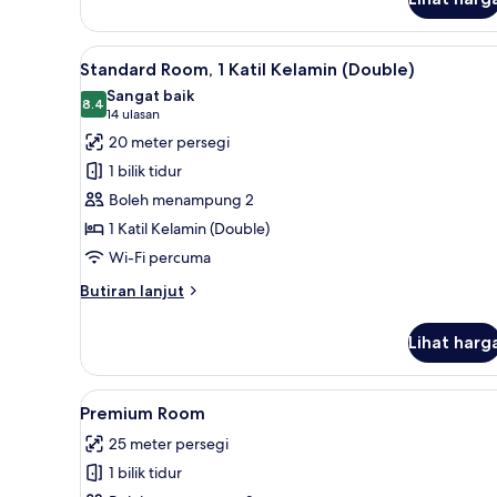
Room
Lihat
Standard Room, 1 Katil Kelamin 
11
Standard Room, 1 Katil Kelamin (Double)
semua
Sangat baik
foto
8.4
8.4 daripada 10
(14
14 ulasan
untuk
ulasan)
20 meter persegi
Standard
1 bilik tidur
Room,
Boleh menampung 2
1
1 Katil Kelamin (Double)
Katil
Wi-Fi percuma
Kelamin
(Double)
Butiran
Butiran lanjut
selanjutnya
untuk
Lihat harg
Standard
Room,
1
Lihat
Peti besi dalam bilik, meja, ru
6
Katil
Premium Room
semua
Kelamin
25 meter persegi
(Double)
foto
1 bilik tidur
untuk