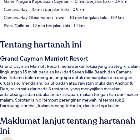
Galeri Negara Kepulauan Cayman
- 10 min berjalan kaki
- 0.9 km
Camana Bay
- 10 min berjalan kaki
- 0.9 km
Camana Bay Observation Tower
- 10 min berjalan kaki
- 0.9 km
Plaza Galleria
- 12 min berjalan kaki
- 1.1 km
Tentang hartanah ini
Grand Cayman Marriott Resort
Grand Cayman Marriott Resort menawarkan lokasi yang strategik, dalam
lingkungan 15 minit berjalan kaki dari Seven Mile Beach dan Camana
Bay. Tetamu boleh mengunjungi spa untuk memanjakan diri dengan
urutan tisu mendalam, balut badan atau rawatan muka dan Anchor &
Den, salah satu daripada 3 restoran, yang menyajikan masakan
antarabangsa dan dibuka untuk sarapan, makan tengah hari dan makan
malam. Sorotan lain di tempat peranginan mewah ini termasuk 2
bar/ruang istirahat, kolam renang terbuka, dan bar tepi kolam.
Kakitangan dan lokasi mendapat pujian daripada pengembara lain.
Maklumat lanjut tentang hartanah
ini