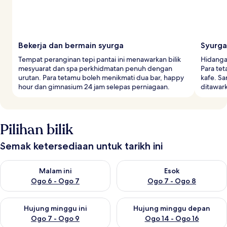
Bekerja dan bermain syurga
Syurga
Tempat peranginan tepi pantai ini menawarkan bilik
Hidangan
mesyuarat dan spa perkhidmatan penuh dengan
Para te
urutan. Para tetamu boleh menikmati dua bar, happy
kafe. Sa
hour dan gimnasium 24 jam selepas perniagaan.
ditawar
Pilihan bilik
Semak ketersediaan untuk tarikh ini
Semak ketersediaan untuk malam ini Ogo 6 - Ogo 7
Semak ketersediaan untuk es
Malam ini
Esok
Ogo 6 - Ogo 7
Ogo 7 - Ogo 8
Semak ketersediaan untuk hujung minggu ini Ogo 7 - Ogo 9
Semak ketersediaan untuk hu
Hujung minggu ini
Hujung minggu depan
Ogo 7 - Ogo 9
Ogo 14 - Ogo 16