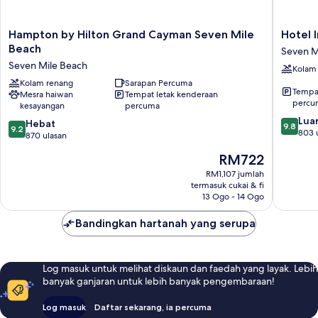
Hampton
Hotel
Hampton by Hilton Grand Cayman Seven Mile
Hotel 
by
Indigo
Beach
Seven M
Hilton
Grand
Seven Mile Beach
Kolam
Grand
Cayman
Cayman
Kolam renang
Sarapan Percuma
by
Tempat
Mesra haiwan
Tempat letak kenderaan
Seven
IHG
percu
kesayangan
percuma
Mile
Seven
9.8
Luar
Beach
Mile
9.2
Hebat
9.8
9.2
daripad
803 
Seven
Beach
daripada
870 ulasan
10,
Mile
10,
Harga
RM722
Luar
Beach
Hebat,
ialah
Biasa,
870
RM1,107 jumlah
RM722
803
termasuk cukai & fi
ulasan
ulasan
13 Ogo - 14 Ogo
Bandingkan hartanah yang serupa
Log masuk untuk melihat diskaun dan faedah yang layak. Lebih
banyak ganjaran untuk lebih banyak pengembaraan!
Log masuk
Daftar sekarang, ia percuma