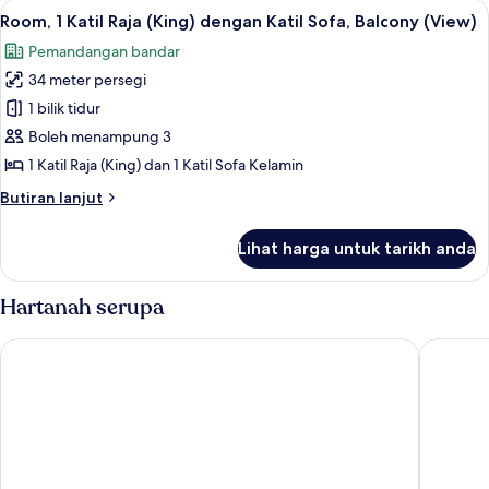
Lihat
Room, 1 Katil Raja (King) dengan Katil
Oceanfront
5
Raja
Room, 1 Katil Raja (King) dengan Katil Sofa, Balcony (View)
semua
(King)
Pemandangan bandar
dengan
foto
Katil
34 meter persegi
untuk
Sofa,
Room,
1 bilik tidur
Balcony,
1
Oceanfront
Boleh menampung 3
Katil
1 Katil Raja (King) dan 1 Katil Sofa Kelamin
Raja
Butiran
Butiran lanjut
(King)
selanjutnya
dengan
untuk
Lihat harga untuk tarikh anda
Room,
Katil
1
Sofa,
Katil
Hartanah serupa
Balcony
Raja
(View)
(King)
Hampton by Hilton Grand Cayman Seven Mile Beach
Hotel In
dengan
Katil
Sofa,
Balcony
(View)