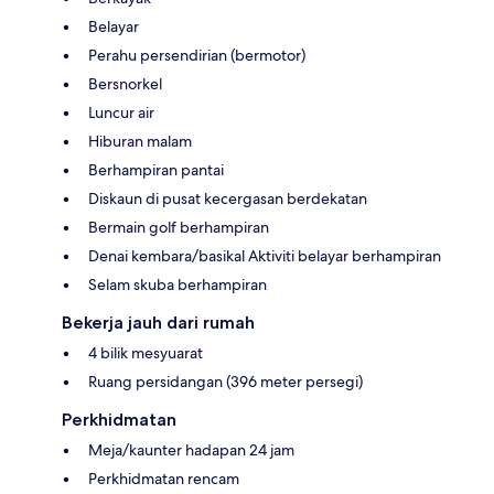
Belayar
Perahu persendirian (bermotor)
Bersnorkel
Luncur air
Hiburan malam
Berhampiran pantai
Diskaun di pusat kecergasan berdekatan
Bermain golf berhampiran
Denai kembara/basikal Aktiviti belayar berhampiran
Selam skuba berhampiran
Bekerja jauh dari rumah
4 bilik mesyuarat
Ruang persidangan (396 meter persegi)
Perkhidmatan
Meja/kaunter hadapan 24 jam
Perkhidmatan rencam