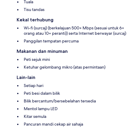
Tuala
Tisu tandas
Kekal terhubung
Wi-fi (surcaj) (berkelajuan 500+ Mbps (sesuai untuk 6+
orang atau 10+ peranti)) serta Internet berwayar (surcaj)
Panggilan tempatan percuma
Makanan dan minuman
Peti sejuk mini
Ketuhar gelombang mikro (atas permintaan)
Lain-lain
Setiap hari
Peti besi dalam bilik
Bilik bercantum/bersebelahan tersedia
Mentol lampu LED
Kitar semula
Pancuran mandi cekap air sahaja