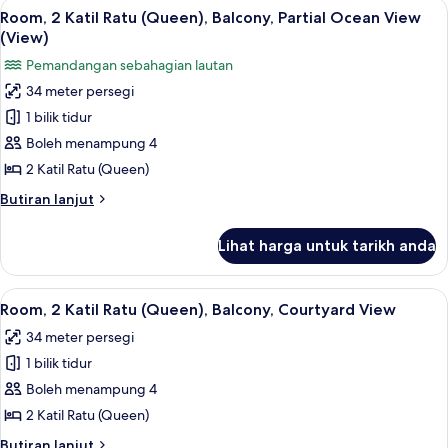
Lihat
Peralatan tempat tidur premium, gebar
5
Ratu
Room, 2 Katil Ratu (Queen), Balcony, Partial Ocean View
semua
(Queen),
(View)
Balcony
foto
Pemandangan sebahagian lautan
(View)
untuk
34 meter persegi
Room,
1 bilik tidur
2
Katil
Boleh menampung 4
Ratu
2 Katil Ratu (Queen)
(Queen),
Butiran
Butiran lanjut
Balcony,
selanjutnya
Partial
untuk
Lihat harga untuk tarikh anda
Room,
Ocean
2
View
Katil
Lihat
Peralatan tempat tidur premium, gebar
(View)
5
Ratu
Room, 2 Katil Ratu (Queen), Balcony, Courtyard View
semua
(Queen),
34 meter persegi
Balcony,
foto
Partial
1 bilik tidur
untuk
Ocean
Room,
Boleh menampung 4
View
2
(View)
2 Katil Ratu (Queen)
Katil
Butiran
Butiran lanjut