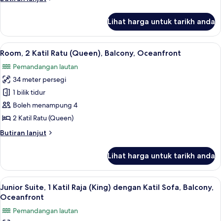
Ratu
selanjutnya
(Queen),
untuk
Lihat harga untuk tarikh anda
Room,
Balcony,
2
Courtyard
Katil
Lihat
Peralatan tempat tidur premium, gebar
View
6
Ratu
Room, 2 Katil Ratu (Queen), Balcony, Oceanfront
semua
(Queen),
Pemandangan lautan
Balcony,
foto
Courtyard
34 meter persegi
untuk
View
Room,
1 bilik tidur
2
Boleh menampung 4
Katil
2 Katil Ratu (Queen)
Ratu
Butiran
Butiran lanjut
(Queen),
selanjutnya
Balcony,
untuk
Lihat harga untuk tarikh anda
Room,
Oceanfront
2
Katil
Lihat
Peralatan tempat tidur premium, gebar
5
Ratu
Junior Suite, 1 Katil Raja (King) dengan Katil Sofa, Balcony,
semua
(Queen),
Oceanfront
Balcony,
foto
Pemandangan lautan
Oceanfront
untuk