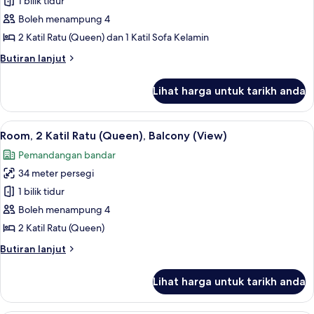
Junior
1 bilik tidur
Balcony,
Suite,
Courtyard
Boleh menampung 4
View
Berbilang
2 Katil Ratu (Queen) dan 1 Katil Sofa Kelamin
(Balcony)
Katil,
Butiran
Butiran lanjut
Balcony,
selanjutnya
Oceanfront
untuk
Lihat harga untuk tarikh anda
Junior
Suite,
Berbilang
Lihat
Peralatan tempat tidur premium, gebar
4
Katil,
Room, 2 Katil Ratu (Queen), Balcony (View)
semua
Balcony,
Pemandangan bandar
Oceanfront
foto
34 meter persegi
untuk
Room,
1 bilik tidur
2
Boleh menampung 4
Katil
2 Katil Ratu (Queen)
Ratu
Butiran
Butiran lanjut
(Queen),
selanjutnya
Balcony
untuk
Lihat harga untuk tarikh anda
Room,
(View)
2
Katil