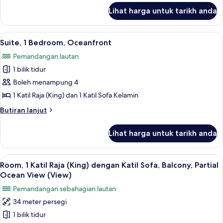
Ratu
untuk
Lihat harga untuk tarikh anda
Grand
(Queen),
Room,
Oceanfront
2
Lihat
Suite, 1 Bedroom, Oceanfront | Ruang
11
Katil
Suite, 1 Bedroom, Oceanfront
semua
Ratu
Pemandangan lautan
(Queen),
foto
Oceanfront
1 bilik tidur
untuk
Suite,
Boleh menampung 4
1
1 Katil Raja (King) dan 1 Katil Sofa Kelamin
Bedroom,
Butiran
Butiran lanjut
Oceanfront
selanjutnya
untuk
Lihat harga untuk tarikh anda
Suite,
1
Bedroom,
Lihat
Peralatan tempat tidur premium, gebar
7
Oceanfront
Room, 1 Katil Raja (King) dengan Katil Sofa, Balcony, Partial
semua
Ocean View (View)
foto
Pemandangan sebahagian lautan
untuk
34 meter persegi
Room,
1 bilik tidur
1