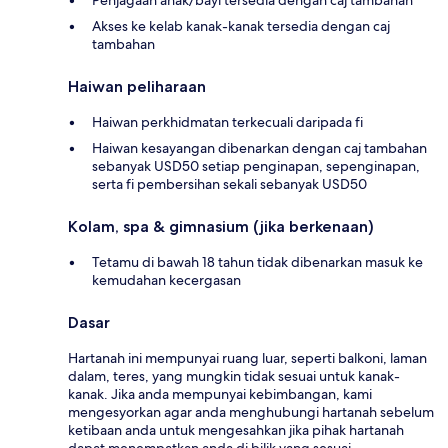
Akses ke kelab kanak-kanak tersedia dengan caj
tambahan
Haiwan peliharaan
Haiwan perkhidmatan terkecuali daripada fi
Haiwan kesayangan dibenarkan dengan caj tambahan
sebanyak USD50 setiap penginapan, sepenginapan,
serta fi pembersihan sekali sebanyak USD50
Kolam, spa & gimnasium (jika berkenaan)
Tetamu di bawah 18 tahun tidak dibenarkan masuk ke
kemudahan kecergasan
Dasar
Hartanah ini mempunyai ruang luar, seperti balkoni, laman
dalam, teres, yang mungkin tidak sesuai untuk kanak-
kanak. Jika anda mempunyai kebimbangan, kami
mengesyorkan agar anda menghubungi hartanah sebelum
ketibaan anda untuk mengesahkan jika pihak hartanah
dapat menempatkan anda di bilik yang sesuai.