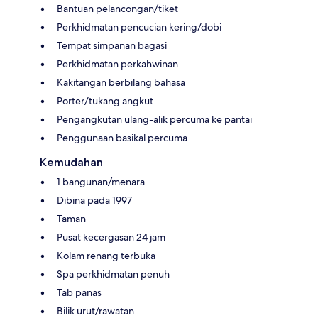
Bantuan pelancongan/tiket
Perkhidmatan pencucian kering/dobi
Tempat simpanan bagasi
Perkhidmatan perkahwinan
Kakitangan berbilang bahasa
Porter/tukang angkut
Pengangkutan ulang-alik percuma ke pantai
Penggunaan basikal percuma
Kemudahan
1 bangunan/menara
Dibina pada 1997
Taman
Pusat kecergasan 24 jam
Kolam renang terbuka
Spa perkhidmatan penuh
Tab panas
Bilik urut/rawatan