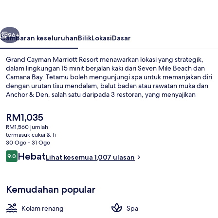
Resort
belumnya
Seterusnya
96+
Gambaran keseluruhan
Bilik
Lokasi
Dasar
Grand Cayman Marriott Resort menawarkan lokasi yang strategik,
dalam lingkungan 15 minit berjalan kaki dari Seven Mile Beach dan
Camana Bay. Tetamu boleh mengunjungi spa untuk memanjakan diri
dengan urutan tisu mendalam, balut badan atau rawatan muka dan
Anchor & Den, salah satu daripada 3 restoran, yang menyajikan
masakan antarabangsa dan dibuka untuk sarapan, makan tengah
hari dan makan malam. Sorotan lain di tempat peranginan mewah ini
Harga
RM1,035
termasuk 2 bar/ruang istirahat, kolam renang terbuka, dan bar tepi
semasa
RM1,560 jumlah
kolam. Kakitangan dan lokasi mendapat pujian daripada
ialah
termasuk cukai & fi
pengembara lain.
Kolam renang terbuka
RM1,035
30 Ogo - 31 Ogo
Ulasan
Hebat
9.0
Lihat kesemua 1,007 ulasan
9.0 daripada 10
Kemudahan popular
Kolam renang
Spa