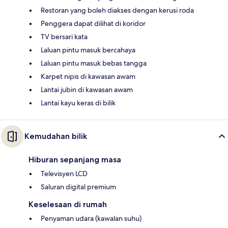
Restoran yang boleh diakses dengan kerusi roda
Penggera dapat dilihat di koridor
TV bersari kata
Laluan pintu masuk bercahaya
Laluan pintu masuk bebas tangga
Karpet nipis di kawasan awam
Lantai jubin di kawasan awam
Lantai kayu keras di bilik
Kemudahan bilik
Hiburan sepanjang masa
Televisyen LCD
Saluran digital premium
Keselesaan di rumah
Penyaman udara (kawalan suhu)