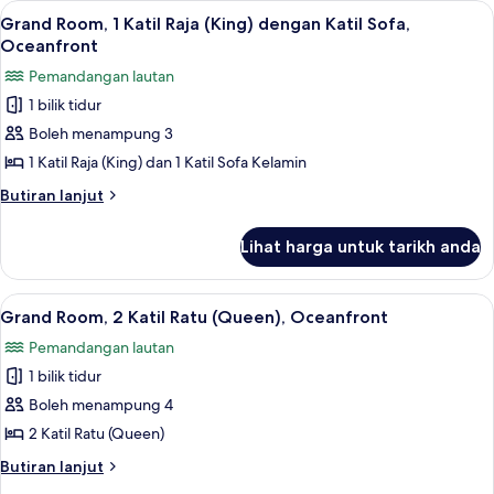
Lihat
Peralatan tempat tidur premium, gebar
Katil
4
Katil
Grand Room, 1 Katil Raja (King) dengan Katil Sofa,
semua
Raja
Sofa
Oceanfront
(King)
foto
Pemandangan lautan
dengan
untuk
Katil
1 bilik tidur
Grand
Sofa
Boleh menampung 3
Room,
1
1 Katil Raja (King) dan 1 Katil Sofa Kelamin
Katil
Butiran
Butiran lanjut
Raja
selanjutnya
untuk
(King)
Lihat harga untuk tarikh anda
Grand
dengan
Room,
Katil
1
Lihat
Grand Room, 2 Katil Ratu (Queen), Oce
6
Sofa,
Katil
Grand Room, 2 Katil Ratu (Queen), Oceanfront
semua
Raja
Oceanfront
Pemandangan lautan
(King)
foto
dengan
1 bilik tidur
untuk
Katil
Grand
Boleh menampung 4
Sofa,
Room,
Oceanfront
2 Katil Ratu (Queen)
2
Butiran
Butiran lanjut
Katil
selanjutnya