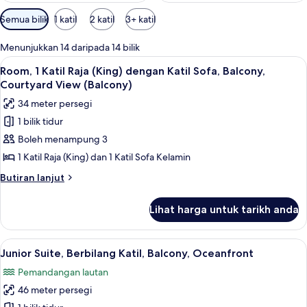
Penapis
Semua bilik
1 katil
2 katil
3+ katil
yang
tersedia
Menunjukkan 14 daripada 14 bilik
untuk
Lihat
Room, 1 Katil Raja (King) dengan Katil
5
Room, 1 Katil Raja (King) dengan Katil Sofa, Balcony,
bilik
semua
Courtyard View (Balcony)
foto
34 meter persegi
untuk
1 bilik tidur
Room,
Boleh menampung 3
1
Katil
1 Katil Raja (King) dan 1 Katil Sofa Kelamin
Raja
Butiran
Butiran lanjut
(King)
selanjutnya
untuk
dengan
Lihat harga untuk tarikh anda
Room,
Katil
1
Sofa,
Katil
Lihat
Junior Suite, Berbilang Katil, Balcony
5
Balcony,
Raja
Junior Suite, Berbilang Katil, Balcony, Oceanfront
semua
(King)
Courtyard
Pemandangan lautan
dengan
foto
View
Katil
46 meter persegi
untuk
(Balcony)
Sofa,