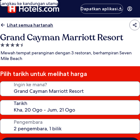
Langkau ke kandungan utama
Dapatkan aplikasi
Lihat semua hartanah
Grand Cayman Marriott Resort
Hartanah
4.5
Mewah tempat peranginan dengan 3 restoran, berhampiran Seven
bintang
Mile Beach
Pilih tarikh untuk melihat harga
Ingin ke mana?
Tarikh
Pengembara