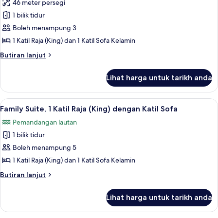
46 meter persegi
Junior
1 bilik tidur
Suite,
1
Boleh menampung 3
Katil
1 Katil Raja (King) dan 1 Katil Sofa Kelamin
Raja
Butiran
Butiran lanjut
(King)
selanjutnya
dengan
untuk
Lihat harga untuk tarikh anda
Junior
Katil
Suite,
Sofa,
1
Lihat
Peralatan tempat tidur premium, gebar
Balcony,
5
Katil
Family Suite, 1 Katil Raja (King) dengan Katil Sofa
semua
Raja
Oceanfront
Pemandangan lautan
(King)
foto
dengan
1 bilik tidur
untuk
Katil
Family
Boleh menampung 5
Sofa,
Suite,
Balcony,
1 Katil Raja (King) dan 1 Katil Sofa Kelamin
Oceanfront
1
Butiran
Butiran lanjut
Katil
selanjutnya
Raja
untuk
Lihat harga untuk tarikh anda
Family
(King)
Suite,
dengan
1