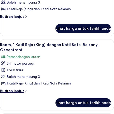
Katil
Boleh menampung 3
Raja
1 Katil Raja (King) dan 1 Katil Sofa Kelamin
(King)
Butiran
Butiran lanjut
dengan
selanjutnya
Katil
untuk
Lihat harga untuk tarikh anda
Room,
Sofa,
1
Balcony,
Katil
Lihat
Peralatan tempat tidur premium, gebar
Partial
7
Raja
Room, 1 Katil Raja (King) dengan Katil Sofa, Balcony,
semua
(King)
Ocean
Oceanfront
dengan
foto
View
Pemandangan lautan
Katil
untuk
(View)
Sofa,
34 meter persegi
Room,
Balcony,
1 bilik tidur
1
Partial
Ocean
Katil
Boleh menampung 3
View
Raja
1 Katil Raja (King) dan 1 Katil Sofa Kelamin
(View)
(King)
Butiran
Butiran lanjut
dengan
selanjutnya
Katil
untuk
Lihat harga untuk tarikh anda
Room,
Sofa,
1
Balcony,
Katil