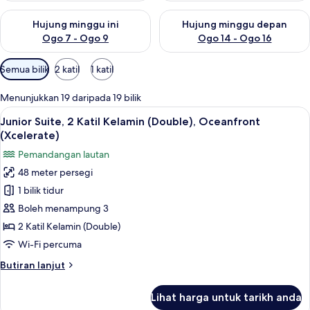
Semak ketersediaan untuk hujung minggu ini Ogo 7 - Ogo 9
Semak ketersediaan untuk hu
Hujung minggu ini
Hujung minggu depan
Ogo 7 - Ogo 9
Ogo 14 - Ogo 16
Penapis
Semua bilik
2 katil
1 katil
yang
tersedia
Menunjukkan 19 daripada 19 bilik
untuk
Lihat
Peralatan tempat tidur premium, geba
6
Junior Suite, 2 Katil Kelamin (Double), Oceanfront
bilik
semua
(Xcelerate)
foto
Pemandangan lautan
untuk
48 meter persegi
Junior
1 bilik tidur
Suite,
2
Boleh menampung 3
Katil
2 Katil Kelamin (Double)
Kelamin
Wi-Fi percuma
(Double),
Butiran
Butiran lanjut
Oceanfront
selanjutnya
(Xcelerate)
untuk
Lihat harga untuk tarikh anda
Junior