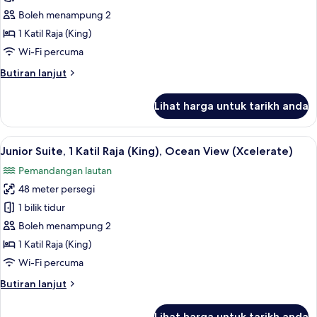
(Xcelerate)
Suite,
Boleh menampung 2
1
1 Katil Raja (King)
Katil
Wi-Fi percuma
Raja
Butiran
Butiran lanjut
(King),
selanjutnya
Oceanfront
untuk
Lihat harga untuk tarikh anda
(Xcelerate)
Junior
Suite,
1
Lihat
Peralatan tempat tidur premium, geba
7
Katil
Junior Suite, 1 Katil Raja (King), Ocean View (Xcelerate)
semua
Raja
Pemandangan lautan
(King),
foto
Oceanfront
48 meter persegi
untuk
(Xcelerate)
Junior
1 bilik tidur
Suite,
Boleh menampung 2
1
1 Katil Raja (King)
Katil
Wi-Fi percuma
Raja
Butiran
Butiran lanjut
(King),
selanjutnya
Ocean
untuk
Lihat harga untuk tarikh anda