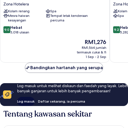
Vine
Palace
Zona Hotelera
Zona Ho
Cancun
Kukulka
-
Kolam renang
Spa
-
Kolam
Mesra haiwan
Tempat letak kenderaan
Spa
Adults
Adults
kesayangan
percuma
Only
Only
-
-
9.0
9.2
Hebat
Heb
9.0
9.2
All
All
daripada
daripad
3,018 ulasan
5,28
Inclusive
Inclusiv
10,
10,
Harga
RM1,276
Zona
Zona
Hebat,
Hebat,
ialah
Hotelera
Hoteler
3,018
5,282
RM1,564 jumlah
RM1,276
termasuk cukai & fi
ulasan
ulasan
1 Sep - 2 Sep
Bandingkan hartanah yang serupa
Log masuk untuk melihat diskaun dan faedah yang layak. Lebih
banyak ganjaran untuk lebih banyak pengembaraan!
Log masuk
Daftar sekarang, ia percuma
Tentang kawasan sekitar