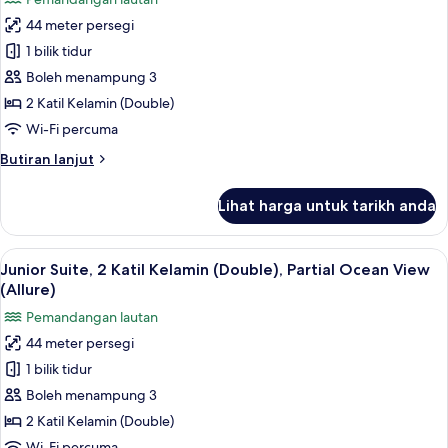
Lagoon
foto
View
44 meter persegi
untuk
(Allure)
Junior
1 bilik tidur
Suite,
Boleh menampung 3
2
2 Katil Kelamin (Double)
Katil
Wi-Fi percuma
Kelamin
Butiran
Butiran lanjut
(Double),
selanjutnya
Ocean
untuk
Lihat harga untuk tarikh anda
View
Junior
Suite,
(Allure)
2
Lihat
Peralatan tempat tidur premium, geba
6
Katil
Junior Suite, 2 Katil Kelamin (Double), Partial Ocean View
semua
Kelamin
(Allure)
(Double),
foto
Pemandangan lautan
Ocean
untuk
View
44 meter persegi
Junior
(Allure)
1 bilik tidur
Suite,
2
Boleh menampung 3
Katil
2 Katil Kelamin (Double)
Kelamin
Wi-Fi percuma