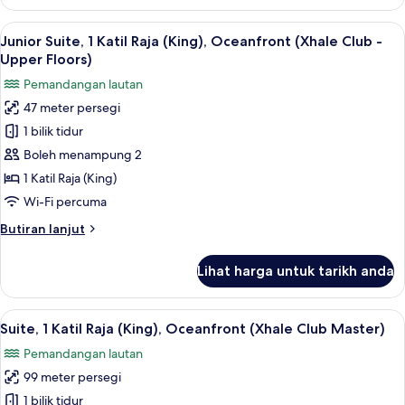
Suite,
-
2
Lihat
Peralatan tempat tidur premium, geba
Upper
8
Katil
Junior Suite, 1 Katil Raja (King), Oceanfront (Xhale Club -
semua
Floors)
Kelamin
Upper Floors)
(Double),
foto
Pemandangan lautan
Oceanfront
untuk
(Xhale
47 meter persegi
Junior
Club
1 bilik tidur
Suite,
-
Upper
1
Boleh menampung 2
Floors)
Katil
1 Katil Raja (King)
Raja
Wi-Fi percuma
(King),
Butiran
Butiran lanjut
Oceanfront
selanjutnya
(Xhale
untuk
Lihat harga untuk tarikh anda
Junior
Club
Suite,
-
1
Lihat
Suite, 1 Katil Raja (King), Oceanfront
Upper
8
Katil
Suite, 1 Katil Raja (King), Oceanfront (Xhale Club Master)
semua
Floors)
Raja
Pemandangan lautan
(King),
foto
Oceanfront
99 meter persegi
untuk
(Xhale
Suite,
1 bilik tidur