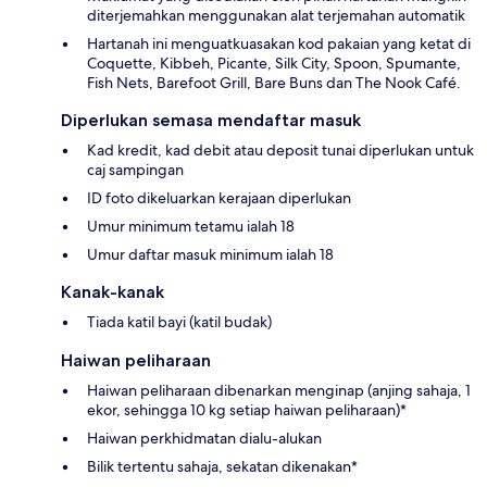
diterjemahkan menggunakan alat terjemahan automatik
Hartanah ini menguatkuasakan kod pakaian yang ketat di
Coquette, Kibbeh, Picante, Silk City, Spoon, Spumante,
Fish Nets, Barefoot Grill, Bare Buns dan The Nook Café.
Diperlukan semasa mendaftar masuk
Kad kredit, kad debit atau deposit tunai diperlukan untuk
caj sampingan
ID foto dikeluarkan kerajaan diperlukan
Umur minimum tetamu ialah 18
Umur daftar masuk minimum ialah 18
Kanak-kanak
Tiada katil bayi (katil budak)
Haiwan peliharaan
Haiwan peliharaan dibenarkan menginap (anjing sahaja, 1
ekor, sehingga 10 kg setiap haiwan peliharaan)*
Haiwan perkhidmatan dialu-alukan
Bilik tertentu sahaja, sekatan dikenakan*