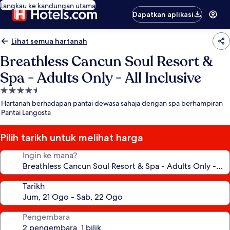
Langkau ke kandungan utama
Dapatkan aplikasi
Lihat semua hartanah
Breathless Cancun Soul Resort &
Spa - Adults Only - All Inclusive
Hartanah
4.5
Hartanah berhadapan pantai dewasa sahaja dengan spa berhampiran
bintang
Pantai Langosta
Pilih tarikh untuk melihat harga
Ingin ke mana?
Tarikh
Pengembara