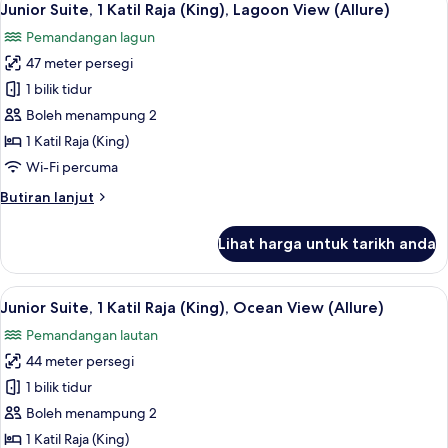
Live
6
Katil
Junior Suite, 1 Katil Raja (King), Lagoon View (Allure)
semua
Big)
Raja
Pemandangan lagun
(King),
foto
Lagoon
47 meter persegi
untuk
View
Junior
1 bilik tidur
(Allure
Suite,
-
Boleh menampung 2
Live
1
1 Katil Raja (King)
Big)
Katil
Wi-Fi percuma
Raja
Butiran
Butiran lanjut
(King),
selanjutnya
Lagoon
untuk
Lihat harga untuk tarikh anda
View
Junior
Suite,
(Allure)
1
Lihat
Peralatan tempat tidur premium, geba
6
Katil
Junior Suite, 1 Katil Raja (King), Ocean View (Allure)
semua
Raja
Pemandangan lautan
(King),
foto
Lagoon
44 meter persegi
untuk
View
Junior
1 bilik tidur
(Allure)
Suite,
Boleh menampung 2
1
1 Katil Raja (King)