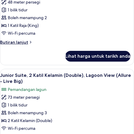
(Xcelerate
48 meter persegi
Junior
-
1 bilik tidur
Suite,
Live
Big)
1
Boleh menampung 2
Katil
1 Katil Raja (King)
Raja
Wi-Fi percuma
(King),
Butiran
Butiran lanjut
Oceanfront
selanjutnya
(Xcelerate
untuk
Lihat harga untuk tarikh anda
Junior
-
Suite,
Live
1
Lihat
Junior Suite, 2 Katil Kelamin (Double)
Big)
7
Katil
Junior Suite, 2 Katil Kelamin (Double), Lagoon View (Allure
semua
Raja
- Live Big)
(King),
foto
Pemandangan lagun
Oceanfront
untuk
(Xcelerate
73 meter persegi
Junior
-
1 bilik tidur
Suite,
Live
Big)
2
Boleh menampung 3
Katil
2 Katil Kelamin (Double)
Kelamin
Wi-Fi percuma
(Double),