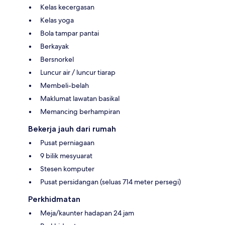
Kelas kecergasan
Kelas yoga
Bola tampar pantai
Berkayak
Bersnorkel
Luncur air / luncur tiarap
Membeli-belah
Maklumat lawatan basikal
Memancing berhampiran
Bekerja jauh dari rumah
Pusat perniagaan
9 bilik mesyuarat
Stesen komputer
Pusat persidangan (seluas 714 meter persegi)
Perkhidmatan
Meja/kaunter hadapan 24 jam