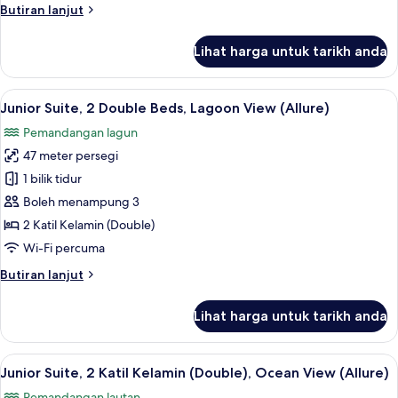
Butiran
Butiran lanjut
Lagoon
selanjutnya
View
untuk
Lihat harga untuk tarikh anda
Junior
(Allure
Suite,
-
2
Lihat
Peralatan tempat tidur premium, geba
Live
6
Katil
Junior Suite, 2 Double Beds, Lagoon View (Allure)
semua
Big)
Kelamin
Pemandangan lagun
(Double),
foto
Lagoon
47 meter persegi
untuk
View
Junior
1 bilik tidur
(Allure
Suite,
-
Boleh menampung 3
Live
2
2 Katil Kelamin (Double)
Big)
Double
Wi-Fi percuma
Beds,
Butiran
Butiran lanjut
Lagoon
selanjutnya
View
untuk
Lihat harga untuk tarikh anda
(Allure)
Junior
Suite,
2
Lihat
Peralatan tempat tidur premium, geba
6
Double
Junior Suite, 2 Katil Kelamin (Double), Ocean View (Allure)
semua
Beds,
Pemandangan lautan