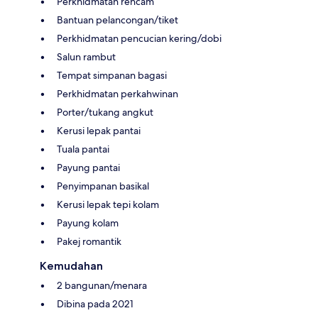
Perkhidmatan rencam
Bantuan pelancongan/tiket
Perkhidmatan pencucian kering/dobi
Salun rambut
Tempat simpanan bagasi
Perkhidmatan perkahwinan
Porter/tukang angkut
Kerusi lepak pantai
Tuala pantai
Payung pantai
Penyimpanan basikal
Kerusi lepak tepi kolam
Payung kolam
Pakej romantik
Kemudahan
2 bangunan/menara
Dibina pada 2021