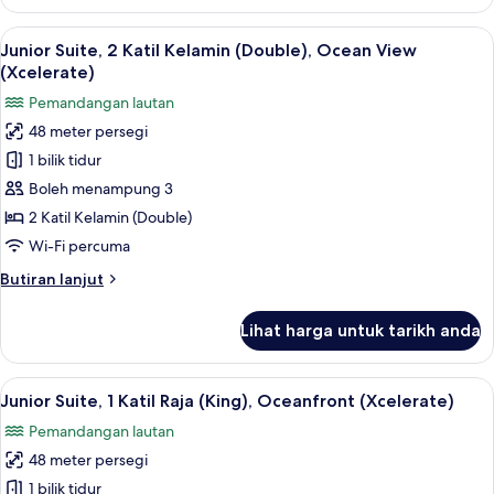
Suite,
2
Lihat
Peralatan tempat tidur premium, geba
6
Katil
Junior Suite, 2 Katil Kelamin (Double), Ocean View
semua
Kelamin
(Xcelerate)
(Double),
foto
Pemandangan lautan
Oceanfront
untuk
(Xcelerate)
48 meter persegi
Junior
1 bilik tidur
Suite,
2
Boleh menampung 3
Katil
2 Katil Kelamin (Double)
Kelamin
Wi-Fi percuma
(Double),
Butiran
Butiran lanjut
Ocean
selanjutnya
View
untuk
Lihat harga untuk tarikh anda
Junior
(Xcelerate)
Suite,
2
Lihat
Peralatan tempat tidur premium, geba
7
Katil
Junior Suite, 1 Katil Raja (King), Oceanfront (Xcelerate)
semua
Kelamin
Pemandangan lautan
(Double),
foto
Ocean
48 meter persegi
untuk
View
Junior
1 bilik tidur