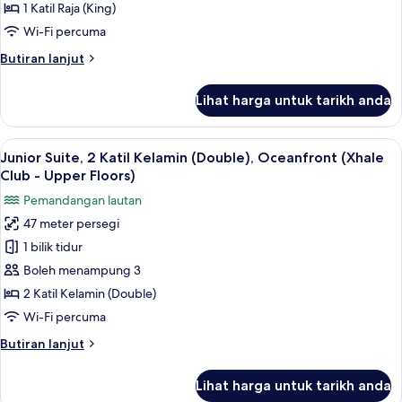
1
1 Katil Raja (King)
Katil
Wi-Fi percuma
Raja
Butiran
Butiran lanjut
(King),
selanjutnya
Oceanfront
untuk
Lihat harga untuk tarikh anda
(Xhale
Junior
Suite,
Club)
1
Lihat
Peralatan tempat tidur premium, geba
7
Katil
Junior Suite, 2 Katil Kelamin (Double), Oceanfront (Xhale
semua
Raja
Club - Upper Floors)
(King),
foto
Pemandangan lautan
Oceanfront
untuk
(Xhale
47 meter persegi
Junior
Club)
1 bilik tidur
Suite,
2
Boleh menampung 3
Katil
2 Katil Kelamin (Double)
Kelamin
Wi-Fi percuma
(Double),
Butiran
Butiran lanjut
Oceanfront
selanjutnya
(Xhale
untuk
Lihat harga untuk tarikh anda
Junior
Club