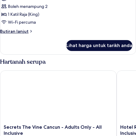
Club
1
-
Boleh menampung 2
Upper
Katil
1 Katil Raja (King)
Floors)
Raja
Wi-Fi percuma
(King),
Butiran
Butiran lanjut
Oceanfront
selanjutnya
(Xhale
untuk
Lihat harga untuk tarikh anda
Club
Suite,
1
Master)
Katil
Hartanah serupa
Raja
(King),
Secrets The Vine Cancun - Adults Only - All Inclusive
Hotel Riu
Oceanfront
(Xhale
Club
Master)
Secrets
Hotel
Secrets The Vine Cancun - Adults Only - All
Hotel R
The
Riu
Inclusive
Inclusi