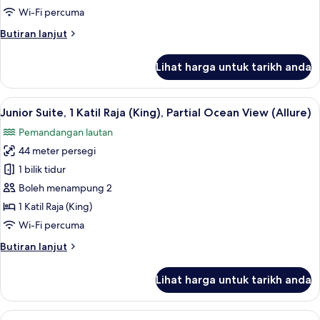
Katil
Wi-Fi percuma
Raja
Butiran
Butiran lanjut
(King),
selanjutnya
Ocean
untuk
Lihat harga untuk tarikh anda
View
Junior
Suite,
(Allure)
1
Lihat
Peralatan tempat tidur premium, geba
5
Katil
Junior Suite, 1 Katil Raja (King), Partial Ocean View (Allure)
semua
Raja
Pemandangan lautan
(King),
foto
Ocean
44 meter persegi
untuk
View
Junior
1 bilik tidur
(Allure)
Suite,
Boleh menampung 2
1
1 Katil Raja (King)
Katil
Wi-Fi percuma
Raja
Butiran
Butiran lanjut
(King),
selanjutnya
Partial
untuk
Lihat harga untuk tarikh anda
Ocean
Junior
Suite,
View
1
Lihat
Peralatan tempat tidur premium, geba
(Allure)