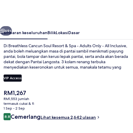
Soul
Resort
&
belumnya
Seterusnya
Spa
69+
Gambaran keseluruhan
Bilik
Lokasi
Dasar
-
Di Breathless Cancun Soul Resort & Spa - Adults Only - All Inclusive,
Adults
anda boleh meluangkan masa di pantai sambil menikmati payung
pantai, bola tampar dan kerusi lepak pantai, serta anda akan berada
Only
dekat dengan Pantai Langosta. 3 kolam renang terbuka
-
menyediakan keseronokan untuk semua, manakala tetamu yang
ingin memanjakan diri boleh mengunjungi spa untuk menikmati
All
urutan tisu mendalam, aromaterapi dan hidroterapi. Spoon, salah
VIP Access
Inclusive
sebuah daripada 10 restoran, menawarkan pemandangan lautan
dan menyajikan sarapan. Sorotan lain di hartanah mewah ini
Harga
RM1,267
termasuk 2 bar renang naik, teres atas bumbung, dan bar tepi
Bahagian luar
semasa
kolam. Pengembara lain memuji tentang kakitangan dan restoran.
RM1,553 jumlah
ialah
termasuk cukai & fi
RM1,267
1 Sep - 2 Sep
Ulasan
Cemerlang
8.8
Lihat kesemua 2,642 ulasan
8.8 daripada 10