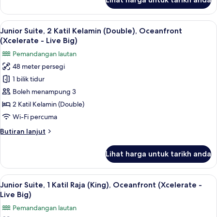
View
Junior
Suite,
(Xcelerate)
1
Lihat
Peralatan tempat tidur premium, geba
6
Katil
Junior Suite, 2 Katil Kelamin (Double), Oceanfront
semua
Raja
(Xcelerate - Live Big)
(King),
foto
Pemandangan lautan
Ocean
untuk
View
48 meter persegi
Junior
(Xcelerate)
1 bilik tidur
Suite,
2
Boleh menampung 3
Katil
2 Katil Kelamin (Double)
Kelamin
Wi-Fi percuma
(Double),
Butiran
Butiran lanjut
Oceanfront
selanjutnya
(Xcelerate
untuk
Lihat harga untuk tarikh anda
Junior
-
Suite,
Live
2
Lihat
Peralatan tempat tidur premium, geba
Big)
7
Katil
Junior Suite, 1 Katil Raja (King), Oceanfront (Xcelerate -
semua
Kelamin
Live Big)
(Double),
foto
Pemandangan lautan
Oceanfront
untuk