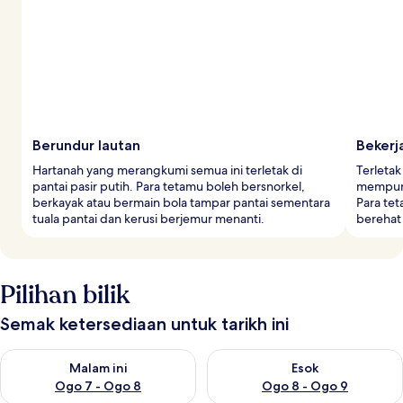
Berundur lautan
Bekerj
Hartanah yang merangkumi semua ini terletak di
Terletak
pantai pasir putih. Para tetamu boleh bersnorkel,
mempuny
berkayak atau bermain bola tampar pantai sementara
Para te
tuala pantai dan kerusi berjemur menanti.
berehat 
Pilihan bilik
Semak ketersediaan untuk tarikh ini
Semak ketersediaan untuk malam ini Ogo 7 - Ogo 8
Semak ketersediaan untuk es
Malam ini
Esok
Ogo 7 - Ogo 8
Ogo 8 - Ogo 9