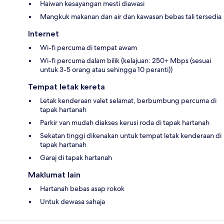
Haiwan kesayangan mesti diawasi
Mangkuk makanan dan air dan kawasan bebas tali tersedia
Internet
Wi-fi percuma di tempat awam
Wi-fi percuma dalam bilik (kelajuan: 250+ Mbps (sesuai
untuk 3-5 orang atau sehingga 10 peranti))
Tempat letak kereta
Letak kenderaan valet selamat, berbumbung percuma di
tapak hartanah
Parkir van mudah diakses kerusi roda di tapak hartanah
Sekatan tinggi dikenakan untuk tempat letak kenderaan di
tapak hartanah
Garaj di tapak hartanah
Maklumat lain
Hartanah bebas asap rokok
Untuk dewasa sahaja