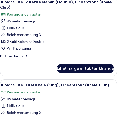
7
Katil
Junior Suite, 2 Katil Kelamin (Double), Oceanfront (Xhale
semua
Raja
Club)
(King),
foto
Pemandangan lautan
Partial
untuk
Ocean
46 meter persegi
Junior
View
1 bilik tidur
Suite,
(Allure)
2
Boleh menampung 3
Katil
2 Katil Kelamin (Double)
Kelamin
Wi-Fi percuma
(Double),
Butiran
Butiran lanjut
Oceanfront
selanjutnya
(Xhale
untuk
Lihat harga untuk tarikh anda
Junior
Club)
Suite,
2
Lihat
Peralatan tempat tidur premium, geba
8
Katil
Junior Suite, 1 Katil Raja (King), Oceanfront (Xhale Club)
semua
Kelamin
Pemandangan lautan
(Double),
foto
Oceanfront
46 meter persegi
untuk
(Xhale
Junior
1 bilik tidur
Club)
Suite,
Boleh menampung 2