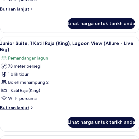
(Double),
Butiran
Butiran lanjut
Partial
selanjutnya
Ocean
untuk
Lihat harga untuk tarikh anda
Junior
View
Suite,
(Allure)
2
Lihat
Peralatan tempat tidur premium, geba
6
Katil
Junior Suite, 1 Katil Raja (King), Lagoon View (Allure - Live
semua
Kelamin
Big)
(Double),
foto
Pemandangan lagun
Partial
untuk
Ocean
73 meter persegi
Junior
View
1 bilik tidur
Suite,
(Allure)
1
Boleh menampung 2
Katil
1 Katil Raja (King)
Raja
Wi-Fi percuma
(King),
Butiran
Butiran lanjut
Lagoon
selanjutnya
View
untuk
Lihat harga untuk tarikh anda
Junior
(Allure
Suite,
-
1
Lihat
Peralatan tempat tidur premium, geba