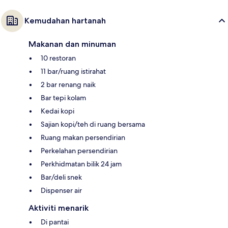
Kemudahan hartanah
Makanan dan minuman
10 restoran
11 bar/ruang istirahat
2 bar renang naik
Bar tepi kolam
Kedai kopi
Sajian kopi/teh di ruang bersama
Ruang makan persendirian
Perkelahan persendirian
Perkhidmatan bilik 24 jam
Bar/deli snek
Dispenser air
Aktiviti menarik
Di pantai