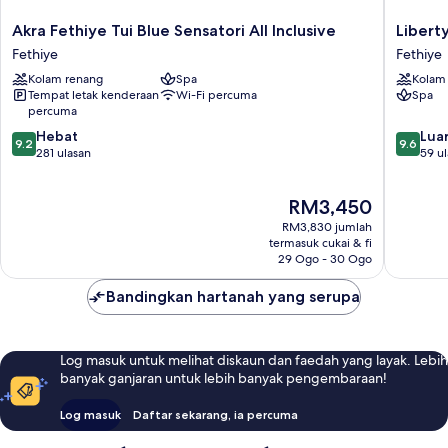
Akra
Liberty
Akra Fethiye Tui Blue Sensatori All Inclusive
Fethiye
Lykia
Fethiye
Fethiye
Tui
-
Kolam renang
Spa
Kolam
Blue
Adults
Tempat letak kenderaan
Wi-Fi percuma
Spa
Sensatori
Only
percuma
All
Fethiye
9.2
9.6
Inclusive
Hebat
Luar
9.2
9.6
daripada
daripad
Fethiye
281 ulasan
59 u
10,
10,
Hebat,
Luar
Harga
RM3,450
281
Biasa,
ialah
ulasan
59
RM3,830 jumlah
RM3,450
ulasan
termasuk cukai & fi
29 Ogo - 30 Ogo
Bandingkan hartanah yang serupa
Log masuk untuk melihat diskaun dan faedah yang layak. Lebih
banyak ganjaran untuk lebih banyak pengembaraan!
Log masuk
Daftar sekarang, ia percuma