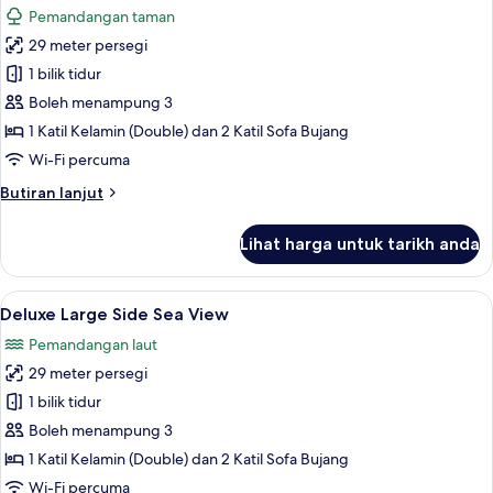
Pemandangan taman
foto
29 meter persegi
untuk
Deluxe
1 bilik tidur
Large
Boleh menampung 3
Land
1 Katil Kelamin (Double) dan 2 Katil Sofa Bujang
Side
Wi-Fi percuma
Butiran
Butiran lanjut
selanjutnya
untuk
Lihat harga untuk tarikh anda
Deluxe
Large
Land
Lihat
Peralatan tempat tidur premium, bar mi
5
Side
Deluxe Large Side Sea View
semua
Pemandangan laut
foto
29 meter persegi
untuk
Deluxe
1 bilik tidur
Large
Boleh menampung 3
Side
1 Katil Kelamin (Double) dan 2 Katil Sofa Bujang
Sea
Wi-Fi percuma