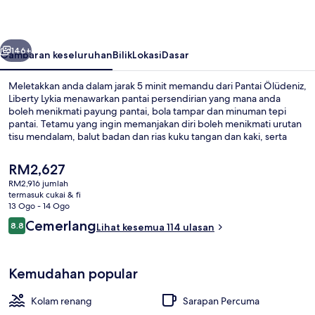
belumnya
Seterusnya
146+
Gambaran keseluruhan
Bilik
Lokasi
Dasar
Meletakkan anda dalam jarak 5 minit memandu dari Pantai Ölüdeniz,
Liberty Lykia menawarkan pantai persendirian yang mana anda
boleh menikmati payung pantai, bola tampar dan minuman tepi
pantai. Tetamu yang ingin memanjakan diri boleh menikmati urutan
tisu mendalam, balut badan dan rias kuku tangan dan kaki, serta
taman air percuma menyediakan keseronokan untuk semua. Myra,
salah sebuah daripada 6 restoran, menyajikan masakan
Harga
RM2,627
antarabangsa dan dibuka untuk sarapan, makan tengah hari dan
semasa
RM2,916 jumlah
makan malam. Sorotan lain di tempat peranginan mewah ini
ialah
termasuk cukai & fi
termasuk 3 bar tepi kolam, kelab malam, dan kelab kanak-kanak
Kolam renang terbuka bermusim, kab
RM2,627
13 Ogo - 14 Ogo
percuma.
Ulasan
Cemerlang
8.8
Lihat kesemua 114 ulasan
8.8 daripada 10
Kemudahan popular
Kolam renang
Sarapan Percuma