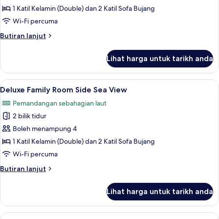
Family
1 Katil Kelamin (Double) dan 2 Katil Sofa Bujang
Room
Wi-Fi percuma
Land
Butiran
Butiran lanjut
Side
selanjutnya
untuk
Lihat harga untuk tarikh anda
Deluxe
Family
Room
Lihat
Peralatan tempat tidur premium, bar mi
5
Land
Deluxe Family Room Side Sea View
semua
Side
Pemandangan sebahagian laut
foto
2 bilik tidur
untuk
Deluxe
Boleh menampung 4
Family
1 Katil Kelamin (Double) dan 2 Katil Sofa Bujang
Room
Wi-Fi percuma
Side
Butiran
Butiran lanjut
Sea
selanjutnya
View
untuk
Lihat harga untuk tarikh anda
Deluxe
Family
Room
Lihat
Villa | Peralatan tempat tidur premium, 