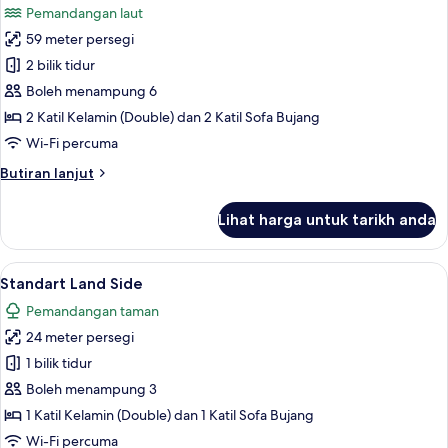
Pemandangan laut
foto
59 meter persegi
untuk
Deluxe
2 bilik tidur
Connected
Boleh menampung 6
Room
2 Katil Kelamin (Double) dan 2 Katil Sofa Bujang
Sea
Wi-Fi percuma
View
Butiran
Butiran lanjut
selanjutnya
untuk
Lihat harga untuk tarikh anda
Deluxe
Connected
Room
Lihat
Standart Land Side | Peralatan tempat 
3
Sea
Standart Land Side
semua
View
Pemandangan taman
foto
24 meter persegi
untuk
Standart
1 bilik tidur
Land
Boleh menampung 3
Side
1 Katil Kelamin (Double) dan 1 Katil Sofa Bujang
Wi-Fi percuma