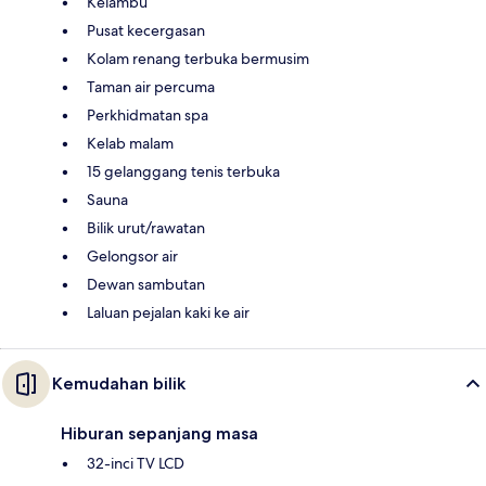
Kelambu
Pusat kecergasan
Kolam renang terbuka bermusim
Taman air percuma
Perkhidmatan spa
Kelab malam
15 gelanggang tenis terbuka
Sauna
Bilik urut/rawatan
Gelongsor air
Dewan sambutan
Laluan pejalan kaki ke air
Kemudahan bilik
Hiburan sepanjang masa
32-inci TV LCD