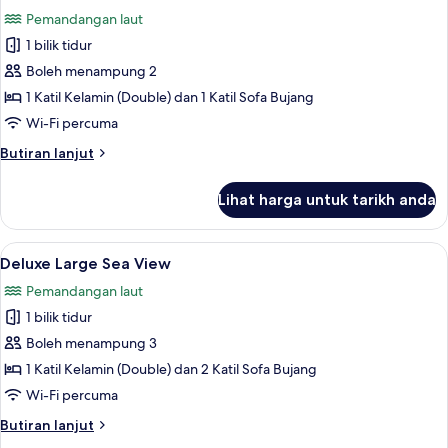
semua
View
Pemandangan laut
foto
1 bilik tidur
untuk
Deluxe
Boleh menampung 2
Standart
1 Katil Kelamin (Double) dan 1 Katil Sofa Bujang
Sea
Wi-Fi percuma
View
Butiran
Butiran lanjut
selanjutnya
untuk
Lihat harga untuk tarikh anda
Deluxe
Standart
Sea
Lihat
Deluxe Large Sea View | Peralatan temp
4
View
Deluxe Large Sea View
semua
Pemandangan laut
foto
1 bilik tidur
untuk
Deluxe
Boleh menampung 3
Large
1 Katil Kelamin (Double) dan 2 Katil Sofa Bujang
Sea
Wi-Fi percuma
View
Butiran
Butiran lanjut
selanjutnya