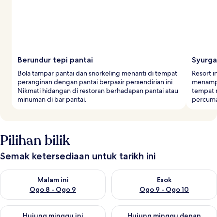
Berundur tepi pantai
Syurg
Bola tampar pantai dan snorkeling menanti di tempat
Resort i
peranginan dengan pantai berpasir persendirian ini.
menampi
Nikmati hidangan di restoran berhadapan pantai atau
tempat m
minuman di bar pantai.
percuma
Pilihan bilik
Semak ketersediaan untuk tarikh ini
Semak ketersediaan untuk malam ini Ogo 8 - Ogo 9
Semak ketersediaan untuk es
Malam ini
Esok
Ogo 8 - Ogo 9
Ogo 9 - Ogo 10
Semak ketersediaan untuk hujung minggu ini Ogo 14 - Ogo 16
Semak ketersediaan untuk hu
Hujung minggu ini
Hujung minggu depan