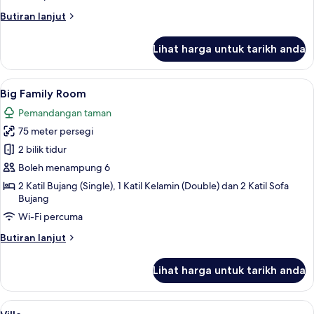
Butiran
Butiran lanjut
selanjutnya
untuk
Lihat harga untuk tarikh anda
Standart
Land
Side
Lihat
Big Family Room | Peralatan tempat tid
4
Big Family Room
semua
Pemandangan taman
foto
75 meter persegi
untuk
Big
2 bilik tidur
Family
Boleh menampung 6
Room
2 Katil Bujang (Single), 1 Katil Kelamin (Double) dan 2 Katil Sofa
Bujang
Wi-Fi percuma
Butiran
Butiran lanjut
selanjutnya
untuk
Lihat harga untuk tarikh anda
Big
Family
Room
Lihat
Villa | Peralatan tempat tidur premium, 
6