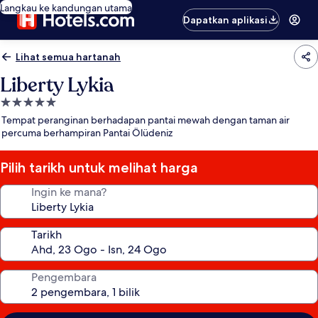
Langkau ke kandungan utama
Dapatkan aplikasi
Lihat semua hartanah
Liberty Lykia
Hartanah
5.0
Tempat peranginan berhadapan pantai mewah dengan taman air
bintang
percuma berhampiran Pantai Ölüdeniz
Pilih tarikh untuk melihat harga
Ingin ke mana?
Tarikh
Pengembara