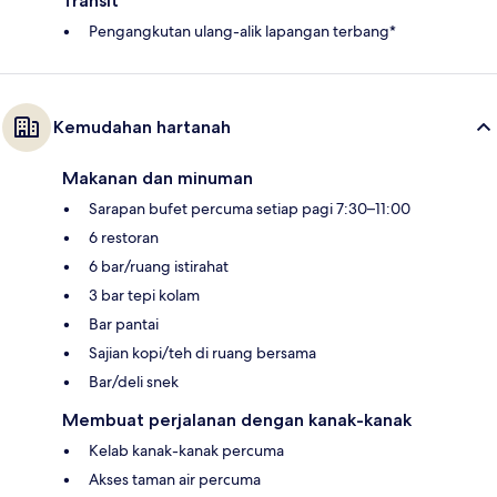
Transit
Pengangkutan ulang-alik lapangan terbang*
Kemudahan hartanah
Makanan dan minuman
Sarapan bufet percuma setiap pagi 7:30–11:00
6 restoran
6 bar/ruang istirahat
3 bar tepi kolam
Bar pantai
Sajian kopi/teh di ruang bersama
Bar/deli snek
Membuat perjalanan dengan kanak-kanak
Kelab kanak-kanak percuma
Akses taman air percuma