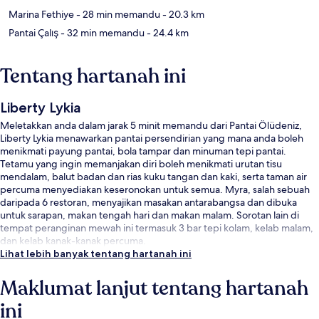
Marina Fethiye
- 28 min memandu
- 20.3 km
Pantai Çalış
- 32 min memandu
- 24.4 km
Tentang hartanah ini
Liberty Lykia
Meletakkan anda dalam jarak 5 minit memandu dari Pantai Ölüdeniz,
Liberty Lykia menawarkan pantai persendirian yang mana anda boleh
menikmati payung pantai, bola tampar dan minuman tepi pantai.
Tetamu yang ingin memanjakan diri boleh menikmati urutan tisu
mendalam, balut badan dan rias kuku tangan dan kaki, serta taman air
percuma menyediakan keseronokan untuk semua. Myra, salah sebuah
daripada 6 restoran, menyajikan masakan antarabangsa dan dibuka
untuk sarapan, makan tengah hari dan makan malam. Sorotan lain di
tempat peranginan mewah ini termasuk 3 bar tepi kolam, kelab malam,
dan kelab kanak-kanak percuma.
Lihat lebih banyak tentang hartanah ini
Maklumat lanjut tentang hartanah
ini