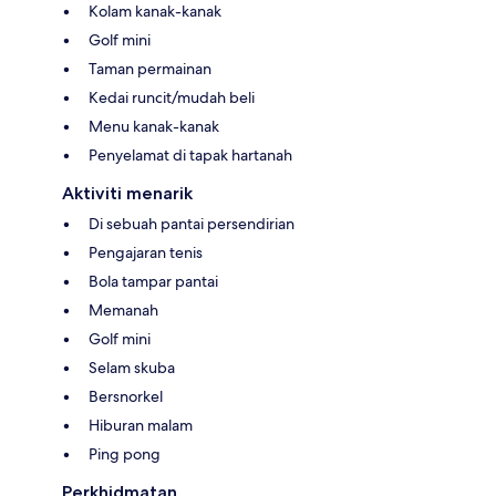
Kolam kanak-kanak
Golf mini
Taman permainan
Kedai runcit/mudah beli
Menu kanak-kanak
Penyelamat di tapak hartanah
Aktiviti menarik
Di sebuah pantai persendirian
Pengajaran tenis
Bola tampar pantai
Memanah
Golf mini
Selam skuba
Bersnorkel
Hiburan malam
Ping pong
Perkhidmatan