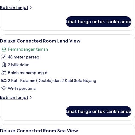
View
Butiran
Butiran lanjut
selanjutnya
untuk
Lihat harga untuk tarikh anda
Deluxe
Large
Side
Lihat
Peralatan tempat tidur premium, bar mi
3
Sea
Deluxe Connected Room Land View
semua
View
Pemandangan taman
foto
48 meter persegi
untuk
Deluxe
2 bilik tidur
Connected
Boleh menampung 6
Room
2 Katil Kelamin (Double) dan 2 Katil Sofa Bujang
Land
Wi-Fi percuma
View
Butiran
Butiran lanjut
selanjutnya
untuk
Lihat harga untuk tarikh anda
Deluxe
Connected
Room
Lihat
Peralatan tempat tidur premium, bar mi
4
Land
Deluxe Connected Room Sea View
semua
View