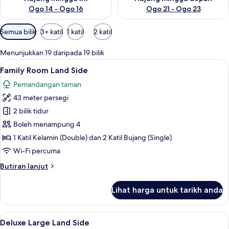
Ogo 14 - Ogo 16
Ogo 21 - Ogo 23
Penapis
Semua bilik
3+ katil
1 katil
2 katil
yang
tersedia
Menunjukkan 19 daripada 19 bilik
untuk
Lihat
Family Room Land Side | Peralatan temp
4
Family Room Land Side
bilik
semua
Pemandangan taman
foto
43 meter persegi
untuk
Family
2 bilik tidur
Room
Boleh menampung 4
Land
1 Katil Kelamin (Double) dan 2 Katil Bujang (Single)
Side
Wi-Fi percuma
Butiran
Butiran lanjut
selanjutnya
untuk
Lihat harga untuk tarikh anda
Family
Room
Land
Lihat
Peralatan tempat tidur premium, bar mi
5
Side
Deluxe Large Land Side
semua