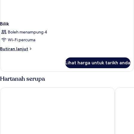
Bilik
Boleh menampung 4
Wi-Fi percuma
Butiran
Butiran lanjut
selanjutnya
untuk
Lihat harga untuk tarikh anda
Bilik
Hartanah serupa
Akra Fethiye Tui Blue Sensatori All Inclusive
Liberty L