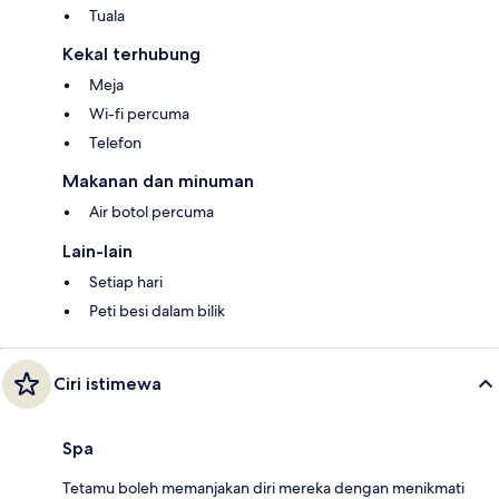
Tuala
Kekal terhubung
Meja
Wi-fi percuma
Telefon
Makanan dan minuman
Air botol percuma
Lain-lain
Setiap hari
Peti besi dalam bilik
Ciri istimewa
Spa
Tetamu boleh memanjakan diri mereka dengan menikmati