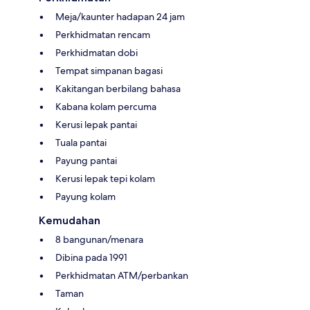
Meja/kaunter hadapan 24 jam
Perkhidmatan rencam
Perkhidmatan dobi
Tempat simpanan bagasi
Kakitangan berbilang bahasa
Kabana kolam percuma
Kerusi lepak pantai
Tuala pantai
Payung pantai
Kerusi lepak tepi kolam
Payung kolam
Kemudahan
8 bangunan/menara
Dibina pada 1991
Perkhidmatan ATM/perbankan
Taman