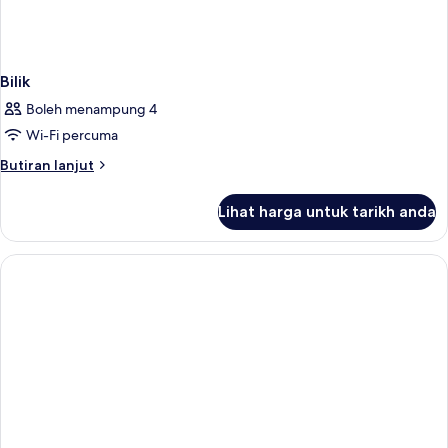
Bilik
Boleh menampung 4
Wi-Fi percuma
Butiran
Butiran lanjut
selanjutnya
untuk
Lihat harga untuk tarikh anda
Bilik