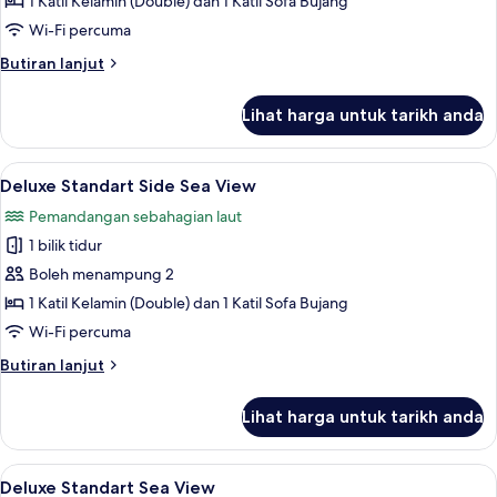
1 Katil Kelamin (Double) dan 1 Katil Sofa Bujang
Side
Wi-Fi percuma
Butiran
Butiran lanjut
selanjutnya
untuk
Lihat harga untuk tarikh anda
Deluxe
Standart
Land
Lihat
Peralatan tempat tidur premium, bar mi
4
Side
Deluxe Standart Side Sea View
semua
Pemandangan sebahagian laut
foto
1 bilik tidur
untuk
Deluxe
Boleh menampung 2
Standart
1 Katil Kelamin (Double) dan 1 Katil Sofa Bujang
Side
Wi-Fi percuma
Sea
Butiran
Butiran lanjut
View
selanjutnya
untuk
Lihat harga untuk tarikh anda
Deluxe
Standart
Side
Lihat
Peralatan tempat tidur premium, bar mi
4
Sea
Deluxe Standart Sea View