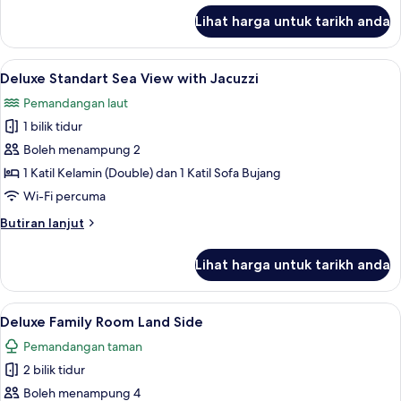
untuk
Lihat harga untuk tarikh anda
Deluxe
Large
Sea
Lihat
Deluxe Standart Sea View with Jacuzzi 
3
View
Deluxe Standart Sea View with Jacuzzi
semua
Pemandangan laut
foto
1 bilik tidur
untuk
Deluxe
Boleh menampung 2
Standart
1 Katil Kelamin (Double) dan 1 Katil Sofa Bujang
Sea
Wi-Fi percuma
View
Butiran
Butiran lanjut
with
selanjutnya
Jacuzzi
untuk
Lihat harga untuk tarikh anda
Deluxe
Standart
Sea
Lihat
Peralatan tempat tidur premium, bar mi
5
View
Deluxe Family Room Land Side
semua
with
Pemandangan taman
Jacuzzi
foto
2 bilik tidur
untuk
Deluxe
Boleh menampung 4