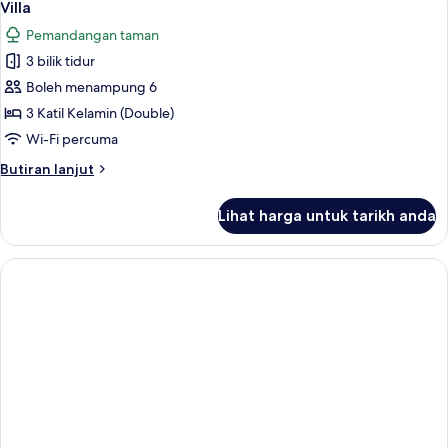
5
Side
Villa
semua
Sea
Pemandangan taman
View
foto
3 bilik tidur
untuk
Villa
Boleh menampung 6
3 Katil Kelamin (Double)
Wi-Fi percuma
Butiran
Butiran lanjut
selanjutnya
untuk
Lihat harga untuk tarikh anda
Villa