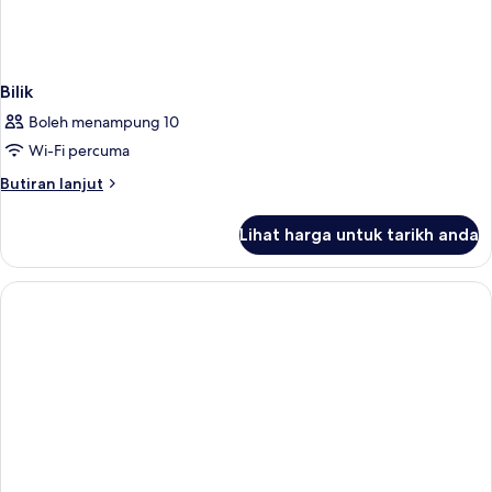
Bilik
Boleh menampung 10
Wi-Fi percuma
Butiran
Butiran lanjut
selanjutnya
untuk
Lihat harga untuk tarikh anda
Bilik