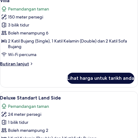
Villa
semua
Pemandangan taman
foto
150 meter persegi
untuk
Villa
3 bilik tidur
Boleh menampung 6
2 Katil Bujang (Single), 1 Katil Kelamin (Double) dan 2 Katil Sofa
Bujang
Wi-Fi percuma
Butiran
Butiran lanjut
selanjutnya
untuk
Lihat harga untuk tarikh anda
Villa
Lihat
Peralatan tempat tidur premium, bar mi
3
Deluxe Standart Land Side
semua
Pemandangan taman
foto
24 meter persegi
untuk
Deluxe
1 bilik tidur
Standart
Boleh menampung 2
Land