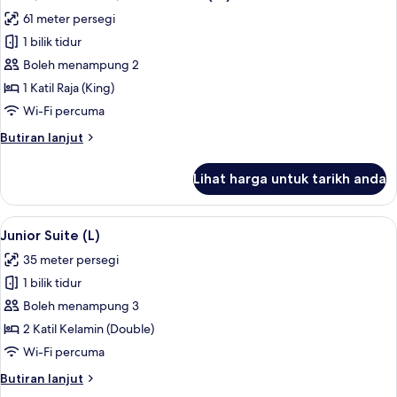
semua
61 meter persegi
foto
1 bilik tidur
untuk
Suite,
Boleh menampung 2
Jetted
1 Katil Raja (King)
Tub,
Wi-Fi percuma
Ocean
Butiran
Butiran lanjut
View
selanjutnya
(M)
untuk
Lihat harga untuk tarikh anda
Suite,
Jetted
Tub,
Lihat
Bar mini, peti besi dalam bilik, langsir/
2
Ocean
Junior Suite (L)
semua
View
35 meter persegi
(M)
foto
1 bilik tidur
untuk
Junior
Boleh menampung 3
Suite
2 Katil Kelamin (Double)
(L)
Wi-Fi percuma
Butiran
Butiran lanjut
selanjutnya