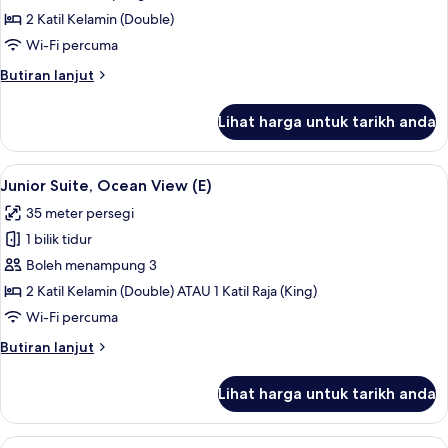
Suite
2 Katil Kelamin (Double)
(E)
Wi-Fi percuma
Butiran
Butiran lanjut
selanjutnya
untuk
Lihat harga untuk tarikh anda
Junior
Suite
(E)
Lihat
Bar mini, peti besi dalam bilik, langsir/
2
Junior Suite, Ocean View (E)
semua
35 meter persegi
foto
1 bilik tidur
untuk
Junior
Boleh menampung 3
Suite,
2 Katil Kelamin (Double) ATAU 1 Katil Raja (King)
Ocean
Wi-Fi percuma
View
Butiran
Butiran lanjut
(E)
selanjutnya
untuk
Lihat harga untuk tarikh anda
Junior
Suite,
Ocean
Lihat
Bar mini, peti besi dalam bilik, langsir/