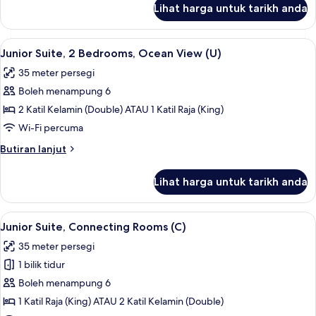
(U)
Lihat harga untuk tarikh anda
Junior
Suite,
2
Lihat
Bar mini, peti besi dalam bilik, langsir/
2
Bedrooms
Junior Suite, 2 Bedrooms, Ocean View (U)
semua
(U)
35 meter persegi
foto
Boleh menampung 6
untuk
Junior
2 Katil Kelamin (Double) ATAU 1 Katil Raja (King)
Suite,
Wi-Fi percuma
2
Butiran
Butiran lanjut
Bedrooms,
selanjutnya
Ocean
untuk
Lihat harga untuk tarikh anda
Junior
View
Suite,
(U)
2
Lihat
Bar mini, peti besi dalam bilik, langsir/
2
Bedrooms,
Junior Suite, Connecting Rooms (C)
semua
Ocean
35 meter persegi
View
foto
(U)
1 bilik tidur
untuk
Junior
Boleh menampung 6
Suite,
1 Katil Raja (King) ATAU 2 Katil Kelamin (Double)