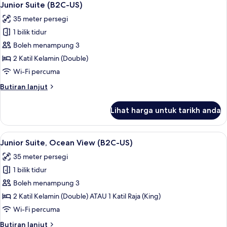
2
View
Junior Suite (B2C-US)
semua
(E)
35 meter persegi
foto
1 bilik tidur
untuk
Junior
Boleh menampung 3
Suite
2 Katil Kelamin (Double)
(B2C-
Wi-Fi percuma
US)
Butiran
Butiran lanjut
selanjutnya
untuk
Lihat harga untuk tarikh anda
Junior
Suite
(B2C-
Lihat
Bar mini, peti besi dalam bilik, langsir/
2
US)
Junior Suite, Ocean View (B2C-US)
semua
35 meter persegi
foto
1 bilik tidur
untuk
Junior
Boleh menampung 3
Suite,
2 Katil Kelamin (Double) ATAU 1 Katil Raja (King)
Ocean
Wi-Fi percuma
View
Butiran
Butiran lanjut