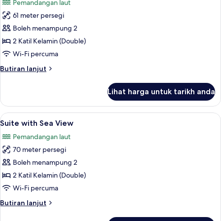
Pemandangan laut
foto
61 meter persegi
untuk
Suite
Boleh menampung 2
Luxury
2 Katil Kelamin (Double)
with
Wi-Fi percuma
Sea
Butiran
Butiran lanjut
View
selanjutnya
untuk
Lihat harga untuk tarikh anda
Suite
Luxury
with
Lihat
Bar mini, peti besi dalam bilik, langsir/
2
Sea
Suite with Sea View
semua
View
Pemandangan laut
foto
70 meter persegi
untuk
Suite
Boleh menampung 2
with
2 Katil Kelamin (Double)
Sea
Wi-Fi percuma
View
Butiran
Butiran lanjut
selanjutnya
untuk