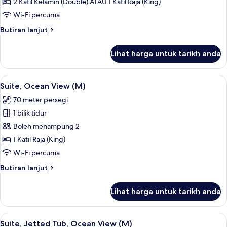
Suite,
2 Katil Kelamin (Double) ATAU 1 Katil Raja (King)
Ocean
Wi-Fi percuma
View
Butiran
Butiran lanjut
(M)
selanjutnya
untuk
Lihat harga untuk tarikh anda
Junior
Suite,
Ocean
Lihat
Bar mini, peti besi dalam bilik, langsir/
2
View
Suite, Ocean View (M)
semua
(M)
70 meter persegi
foto
1 bilik tidur
untuk
Suite,
Boleh menampung 2
Ocean
1 Katil Raja (King)
View
Wi-Fi percuma
(M)
Butiran
Butiran lanjut
selanjutnya
untuk
Lihat harga untuk tarikh anda
Suite,
Ocean
View
Lihat
Bar mini, peti besi dalam bilik, langsir/
4
(M)
Suite, Jetted Tub, Ocean View (M)