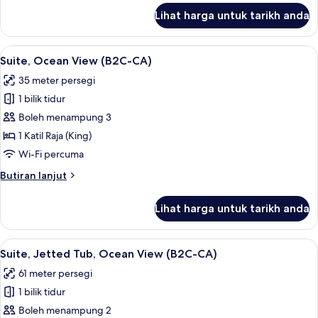
CA)
untuk
Lihat harga untuk tarikh anda
Junior
Suite,
Ocean
Lihat
Bar mini, peti besi dalam bilik, langsir/
2
View
Suite, Ocean View (B2C-CA)
semua
(B2C-
35 meter persegi
CA)
foto
1 bilik tidur
untuk
Suite,
Boleh menampung 3
Ocean
1 Katil Raja (King)
View
Wi-Fi percuma
(B2C-
Butiran
Butiran lanjut
CA)
selanjutnya
untuk
Lihat harga untuk tarikh anda
Suite,
Ocean
View
Lihat
Bar mini, peti besi dalam bilik, langsir/
4
(B2C-
Suite, Jetted Tub, Ocean View (B2C-CA)
semua
CA)
61 meter persegi
foto
1 bilik tidur
untuk
Suite,
Boleh menampung 2