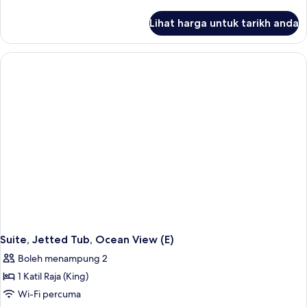
selanjutnya
untuk
Lihat harga untuk tarikh anda
Junior
Suite,
Connecting
Rooms,
Sea
View
(M)
Suite, Jetted Tub, Ocean View (E)
Boleh menampung 2
1 Katil Raja (King)
Wi-Fi percuma