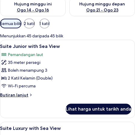
Semak ketersediaan untuk hujung minggu ini Ogo 14 - Ogo 16
Semak ketersediaan untuk hu
Hujung minggu ini
Hujung minggu depan
Ogo 14 - Ogo 16
Ogo 21 - Ogo 23
Penapis
Semua bilik
2 katil
1 katil
yang
tersedia
Menunjukkan 45 daripada 45 bilik
untuk
Lihat
Bar mini, peti besi dalam bilik, langsir/
2
Suite Junior with Sea View
bilik
semua
Pemandangan laut
foto
35 meter persegi
untuk
Suite
Boleh menampung 3
Junior
2 Katil Kelamin (Double)
with
Wi-Fi percuma
Sea
Butiran
Butiran lanjut
View
selanjutnya
untuk
Lihat harga untuk tarikh anda
Suite
Junior
with
Lihat
Bar mini, peti besi dalam bilik, langsir/
4
Sea
Suite Luxury with Sea View
semua
View