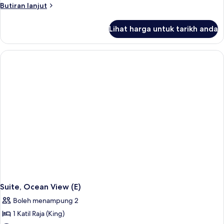
Butiran
Butiran lanjut
selanjutnya
untuk
Lihat harga untuk tarikh anda
Suite,
Jetted
Tub,
Ocean
View
(E)
Suite, Ocean View (E)
Boleh menampung 2
1 Katil Raja (King)