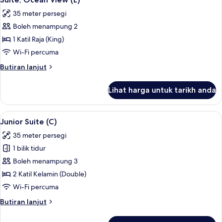
semua
View
35 meter persegi
(L)
foto
Boleh menampung 2
untuk
Suite,
1 Katil Raja (King)
Ocean
Wi-Fi percuma
View
Butiran
Butiran lanjut
(L)
selanjutnya
untuk
Lihat harga untuk tarikh anda
Suite,
Ocean
View
Lihat
Bar mini, peti besi dalam bilik, langsir/
2
(L)
Junior Suite (C)
semua
35 meter persegi
foto
1 bilik tidur
untuk
Junior
Boleh menampung 3
Suite
2 Katil Kelamin (Double)
(C)
Wi-Fi percuma
Butiran
Butiran lanjut
selanjutnya
untuk