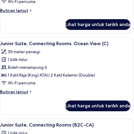
Connecting
Wi-Fi percuma
Rooms
Butiran
Butiran lanjut
(C)
selanjutnya
untuk
Lihat harga untuk tarikh anda
Junior
Suite,
Connecting
Lihat
Bar mini, peti besi dalam bilik, langsir/
2
Rooms
Junior Suite, Connecting Rooms, Ocean View (C)
semua
(C)
35 meter persegi
foto
1 bilik tidur
untuk
Junior
Boleh menampung 6
Suite,
1 Katil Raja (King) ATAU 2 Katil Kelamin (Double)
Connecting
Wi-Fi percuma
Rooms,
Butiran
Butiran lanjut
Ocean
selanjutnya
View
untuk
Lihat harga untuk tarikh anda
Junior
(C)
Suite,
Connecting
Lihat
Bar mini, peti besi dalam bilik, langsir/
2
Rooms,
Junior Suite, Connecting Rooms (B2C-CA)
semua
Ocean
1 bilik tidur