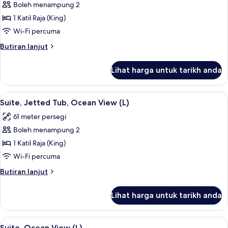
Suite,
Boleh menampung 2
Jetted
1 Katil Raja (King)
Tub,
Wi-Fi percuma
Ocean
Butiran
Butiran lanjut
View
selanjutnya
(B2C-
untuk
Lihat harga untuk tarikh anda
Suite,
US)
Jetted
Tub,
Lihat
Bar mini, peti besi dalam bilik, langsir/
4
Ocean
Suite, Jetted Tub, Ocean View (L)
semua
View
61 meter persegi
(B2C-
foto
US)
Boleh menampung 2
untuk
Suite,
1 Katil Raja (King)
Jetted
Wi-Fi percuma
Tub,
Butiran
Butiran lanjut
Ocean
selanjutnya
View
untuk
Lihat harga untuk tarikh anda
Suite,
(L)
Jetted
Tub,
Lihat
Bar mini, peti besi dalam bilik, langsir/
2
Ocean
Suite, Ocean View (L)