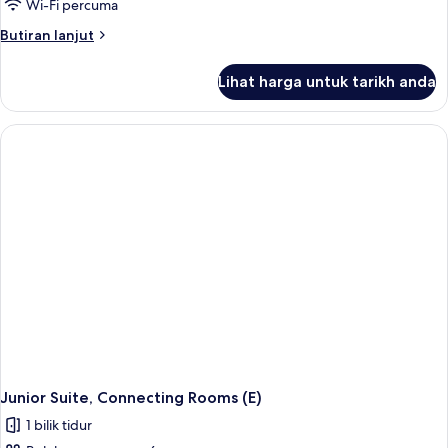
Wi-Fi percuma
Butiran
Butiran lanjut
selanjutnya
untuk
Lihat harga untuk tarikh anda
Suite,
Ocean
View
(E)
Junior Suite, Connecting Rooms (E)
1 bilik tidur