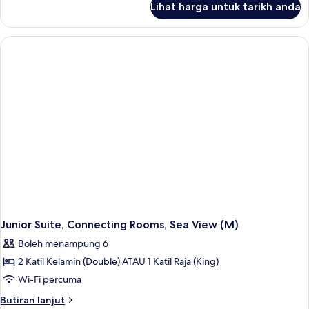
Lihat harga untuk tarikh anda
Junior
Suite,
Connecting
Rooms
(M)
Junior Suite, Connecting Rooms, Sea View (M)
Boleh menampung 6
2 Katil Kelamin (Double) ATAU 1 Katil Raja (King)
Wi-Fi percuma
Butiran
Butiran lanjut