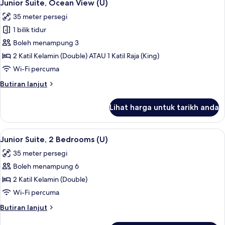
2
Junior Suite, Ocean View (U)
semua
35 meter persegi
foto
1 bilik tidur
untuk
Junior
Boleh menampung 3
Suite,
2 Katil Kelamin (Double) ATAU 1 Katil Raja (King)
Ocean
Wi-Fi percuma
View
Butiran
Butiran lanjut
(U)
selanjutnya
untuk
Lihat harga untuk tarikh anda
Junior
Suite,
Ocean
Lihat
Bar mini, peti besi dalam bilik, langsir/
2
View
Junior Suite, 2 Bedrooms (U)
semua
(U)
35 meter persegi
foto
Boleh menampung 6
untuk
Junior
2 Katil Kelamin (Double)
Suite,
Wi-Fi percuma
2
Butiran
Butiran lanjut
Bedrooms
selanjutnya
untuk