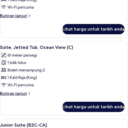
View
Wi-Fi percuma
(C)
Butiran
Butiran lanjut
selanjutnya
untuk
Lihat harga untuk tarikh anda
Suite,
Ocean
View
Lihat
Bar mini, peti besi dalam bilik, langsir/
4
(C)
Suite, Jetted Tub, Ocean View (C)
semua
61 meter persegi
foto
1 bilik tidur
untuk
Suite,
Boleh menampung 2
Jetted
1 Katil Raja (King)
Tub,
Wi-Fi percuma
Ocean
Butiran
Butiran lanjut
View
selanjutnya
(C)
untuk
Lihat harga untuk tarikh anda
Suite,
Jetted
Tub,
Lihat
Bar mini, peti besi dalam bilik, langsir/
2
Ocean
Junior Suite (B2C-CA)