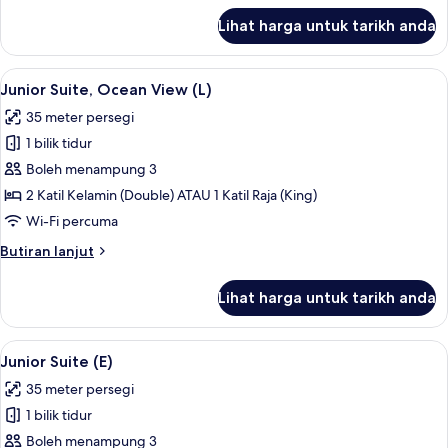
untuk
Lihat harga untuk tarikh anda
Junior
Suite
(L)
Lihat
Bar mini, peti besi dalam bilik, langsir/
2
Junior Suite, Ocean View (L)
semua
35 meter persegi
foto
1 bilik tidur
untuk
Junior
Boleh menampung 3
Suite,
2 Katil Kelamin (Double) ATAU 1 Katil Raja (King)
Ocean
Wi-Fi percuma
View
Butiran
Butiran lanjut
(L)
selanjutnya
untuk
Lihat harga untuk tarikh anda
Junior
Suite,
Ocean
Lihat
Bar mini, peti besi dalam bilik, langsir/
2
View
Junior Suite (E)
semua
(L)
35 meter persegi
foto
1 bilik tidur
untuk
Junior
Boleh menampung 3