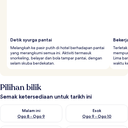
Detik syurga pantai
Bekerj
Melangkah ke pasir putih di hotel berhadapan pantai
Terletak
yang merangkumi semua ini. Aktiviti termasuk
mempuny
snorkeling, belayar dan bola tampar pantai, dengan
Lima ba
selam skuba berdekatan.
waktu ke
Pilihan bilik
Semak ketersediaan untuk tarikh ini
Semak ketersediaan untuk malam ini Ogo 8 - Ogo 9
Semak ketersediaan untuk es
Malam ini
Esok
Ogo 8 - Ogo 9
Ogo 9 - Ogo 10