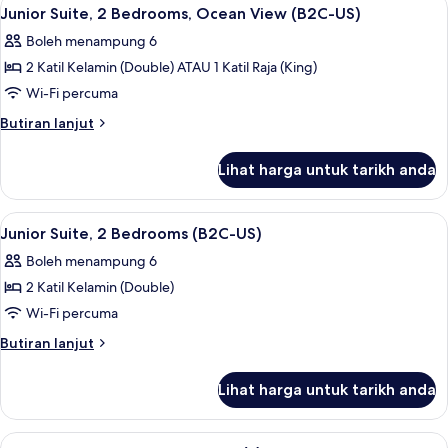
Lihat
CA)
2
Rooms,
Junior Suite, 2 Bedrooms, Ocean View (B2C-US)
semua
Ocean
Boleh menampung 6
View
foto
(B2C-
2 Katil Kelamin (Double) ATAU 1 Katil Raja (King)
untuk
CA)
Junior
Wi-Fi percuma
Suite,
Butiran
Butiran lanjut
2
selanjutnya
untuk
Bedrooms,
Lihat harga untuk tarikh anda
Junior
Ocean
Suite,
View
2
Lihat
Bar mini, peti besi dalam bilik, langsir/
2
(B2C-
Bedrooms,
Junior Suite, 2 Bedrooms (B2C-US)
semua
Ocean
US)
Boleh menampung 6
View
foto
(B2C-
2 Katil Kelamin (Double)
untuk
US)
Junior
Wi-Fi percuma
Suite,
Butiran
Butiran lanjut
2
selanjutnya
untuk
Bedrooms
Lihat harga untuk tarikh anda
Junior
(B2C-
Suite,
US)
2
Lihat
Bar mini, peti besi dalam bilik, langsir/