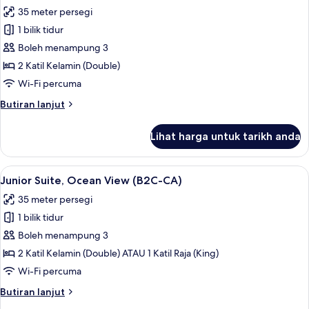
semua
View
35 meter persegi
(C)
foto
1 bilik tidur
untuk
Junior
Boleh menampung 3
Suite
2 Katil Kelamin (Double)
(B2C-
Wi-Fi percuma
CA)
Butiran
Butiran lanjut
selanjutnya
untuk
Lihat harga untuk tarikh anda
Junior
Suite
(B2C-
Lihat
Bar mini, peti besi dalam bilik, langsir/
2
CA)
Junior Suite, Ocean View (B2C-CA)
semua
35 meter persegi
foto
1 bilik tidur
untuk
Junior
Boleh menampung 3
Suite,
2 Katil Kelamin (Double) ATAU 1 Katil Raja (King)
Ocean
Wi-Fi percuma
View
Butiran
Butiran lanjut
(B2C-
selanjutnya