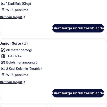
Jetted
1 Katil Raja (King)
Tub,
Wi-Fi percuma
Ocean
Butiran
Butiran lanjut
View
selanjutnya
(B2C-
untuk
Lihat harga untuk tarikh anda
Suite,
CA)
Jetted
Tub,
Lihat
Bar mini, peti besi dalam bilik, langsir/
2
Ocean
Junior Suite (U)
semua
View
35 meter persegi
(B2C-
foto
CA)
1 bilik tidur
untuk
Junior
Boleh menampung 3
Suite
2 Katil Kelamin (Double)
(U)
Wi-Fi percuma
Butiran
Butiran lanjut
selanjutnya
untuk
Lihat harga untuk tarikh anda
Junior
Suite
(U)
Lihat
Bar mini, peti besi dalam bilik, langsir/