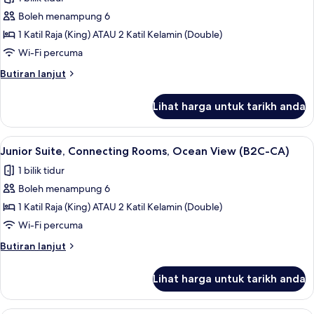
View
foto
(C)
Boleh menampung 6
untuk
Junior
1 Katil Raja (King) ATAU 2 Katil Kelamin (Double)
Suite,
Wi-Fi percuma
Connecting
Butiran
Butiran lanjut
Rooms
selanjutnya
(B2C-
untuk
Lihat harga untuk tarikh anda
Junior
CA)
Suite,
Connecting
Lihat
Bar mini, peti besi dalam bilik, langsir/
2
Rooms
Junior Suite, Connecting Rooms, Ocean View (B2C-CA)
semua
(B2C-
1 bilik tidur
CA)
foto
Boleh menampung 6
untuk
Junior
1 Katil Raja (King) ATAU 2 Katil Kelamin (Double)
Suite,
Wi-Fi percuma
Connecting
Butiran
Butiran lanjut
Rooms,
selanjutnya
Ocean
untuk
Lihat harga untuk tarikh anda
Junior
View
Suite,
(B2C-
Connecting
Bar mini, peti besi dalam bilik, langsir/