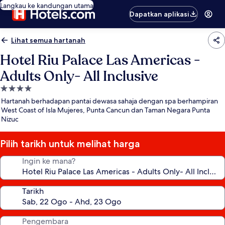
Langkau ke kandungan utama
Dapatkan aplikasi
Lihat semua hartanah
Hotel Riu Palace Las Americas -
Adults Only- All Inclusive
Hartanah
4.0
Hartanah berhadapan pantai dewasa sahaja dengan spa berhampiran
bintang
West Coast of Isla Mujeres, Punta Cancun dan Taman Negara Punta
Nizuc
Pilih tarikh untuk melihat harga
Ingin ke mana?
Tarikh
Pengembara