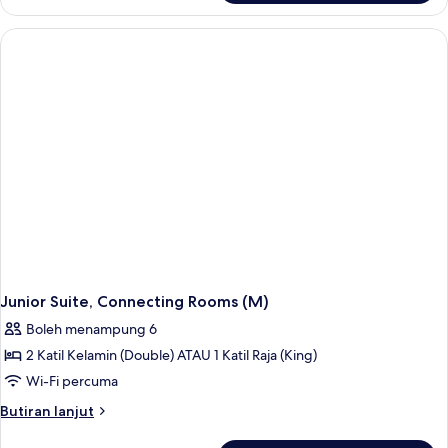
Suite,
(L)
Connecting
Rooms,
Ocean
View
(L)
Junior Suite, Connecting Rooms (M)
Boleh menampung 6
2 Katil Kelamin (Double) ATAU 1 Katil Raja (King)
Wi-Fi percuma
Butiran
Butiran lanjut
selanjutnya
untuk