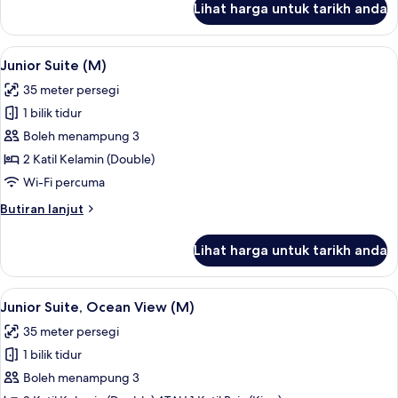
Lihat harga untuk tarikh anda
Suite
with
Sea
Lihat
Bar mini, peti besi dalam bilik, langsir/
2
View
Junior Suite (M)
semua
35 meter persegi
foto
1 bilik tidur
untuk
Junior
Boleh menampung 3
Suite
2 Katil Kelamin (Double)
(M)
Wi-Fi percuma
Butiran
Butiran lanjut
selanjutnya
untuk
Lihat harga untuk tarikh anda
Junior
Suite
(M)
Lihat
Bar mini, peti besi dalam bilik, langsir/
2
Junior Suite, Ocean View (M)
semua
35 meter persegi
foto
1 bilik tidur
untuk
Junior
Boleh menampung 3