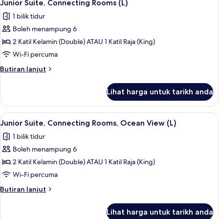
2
Bedrooms
Junior Suite, Connecting Rooms (L)
semua
(B2C-
1 bilik tidur
US)
foto
Boleh menampung 6
untuk
Junior
2 Katil Kelamin (Double) ATAU 1 Katil Raja (King)
Suite,
Wi-Fi percuma
Connecting
Butiran
Butiran lanjut
Rooms
selanjutnya
(L)
untuk
Lihat harga untuk tarikh anda
Junior
Suite,
Connecting
Lihat
Bar mini, peti besi dalam bilik, langsir/
2
Rooms
Junior Suite, Connecting Rooms, Ocean View (L)
semua
(L)
1 bilik tidur
foto
Boleh menampung 6
untuk
Junior
2 Katil Kelamin (Double) ATAU 1 Katil Raja (King)
Suite,
Wi-Fi percuma
Connecting
Butiran
Butiran lanjut
Rooms,
selanjutnya
Ocean
untuk
Lihat harga untuk tarikh anda
Junior
View