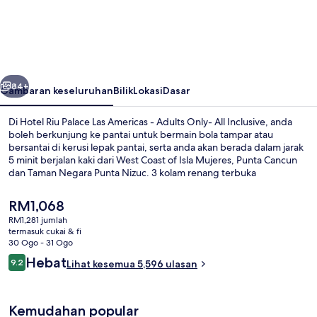
Riu
Palace
Las
Americas
belumnya
Seterusnya
-
84+
Gambaran keseluruhan
Bilik
Lokasi
Dasar
Adults
Di Hotel Riu Palace Las Americas - Adults Only- All Inclusive, anda
Only-
boleh berkunjung ke pantai untuk bermain bola tampar atau
bersantai di kerusi lepak pantai, serta anda akan berada dalam jarak
All
5 minit berjalan kaki dari West Coast of Isla Mujeres, Punta Cancun
Inclusive
dan Taman Negara Punta Nizuc. 3 kolam renang terbuka
menyediakan keseronokan untuk semua, manakala tetamu yang
ingin memanjakan diri boleh mengunjungi spa untuk menikmati
Harga
RM1,068
urut, aromaterapi dan rias kuku tangan dan kaki. Don Roberto, salah
semasa
RM1,281 jumlah
sebuah daripada 7 restoran, menyajikan sarapan, makan tengah hari
ialah
termasuk cukai & fi
dan makan malam. Sorotan lain di hartanah merangkumi semua ini
Bar tepi kolam renang
RM1,068
30 Ogo - 31 Ogo
termasuk 5 bar/ruang istirahat, bar tepi kolam, dan kelab kesihatan.
Ulasan
Hebat
Kolam renang dan kakitangan mendapat pujian daripada
9.2
Lihat kesemua 5,596 ulasan
9.2 daripada 10
pengembara lain.
Kemudahan popular