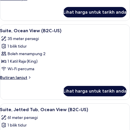
(B2C-
selanjutnya
US)
untuk
Lihat harga untuk tarikh anda
Junior
Suite,
Ocean
Lihat
Bar mini, peti besi dalam bilik, langsir/
2
View
Suite, Ocean View (B2C-US)
semua
(B2C-
35 meter persegi
US)
foto
1 bilik tidur
untuk
Suite,
Boleh menampung 2
Ocean
1 Katil Raja (King)
View
Wi-Fi percuma
(B2C-
Butiran
Butiran lanjut
US)
selanjutnya
untuk
Lihat harga untuk tarikh anda
Suite,
Ocean
View
Lihat
Bar mini, peti besi dalam bilik, langsir/
4
(B2C-
Suite, Jetted Tub, Ocean View (B2C-US)
semua
US)
61 meter persegi
foto
1 bilik tidur
untuk