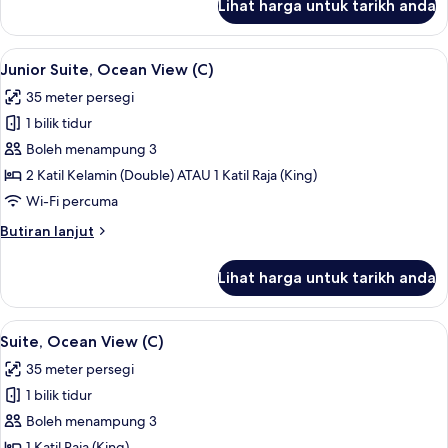
Lihat harga untuk tarikh anda
Junior
Suite
(C)
Lihat
Bar mini, peti besi dalam bilik, langsir/
2
Junior Suite, Ocean View (C)
semua
35 meter persegi
foto
1 bilik tidur
untuk
Junior
Boleh menampung 3
Suite,
2 Katil Kelamin (Double) ATAU 1 Katil Raja (King)
Ocean
Wi-Fi percuma
View
Butiran
Butiran lanjut
(C)
selanjutnya
untuk
Lihat harga untuk tarikh anda
Junior
Suite,
Ocean
Lihat
Bar mini, peti besi dalam bilik, langsir/
2
View
Suite, Ocean View (C)
semua
(C)
35 meter persegi
foto
1 bilik tidur
untuk
Suite,
Boleh menampung 3
Ocean
1 Katil Raja (King)