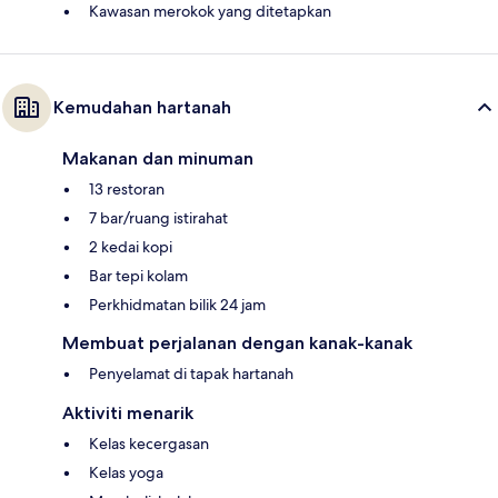
Kawasan merokok yang ditetapkan
Kemudahan hartanah
Makanan dan minuman
13 restoran
7 bar/ruang istirahat
2 kedai kopi
Bar tepi kolam
Perkhidmatan bilik 24 jam
Membuat perjalanan dengan kanak-kanak
Penyelamat di tapak hartanah
Aktiviti menarik
Kelas kecergasan
Kelas yoga