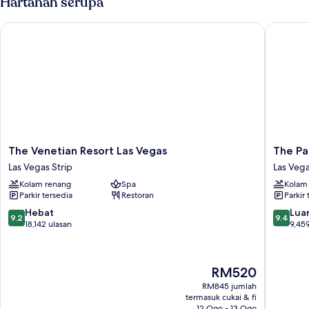
Hartanah serupa
The Venetian Resort Las Vegas
The Pala
The
The
The Venetian Resort Las Vegas
The Pa
Venetian
Palazzo
Las Vegas Strip
Las Vega
Resort
at
Kolam renang
Spa
Kolam
Las
The
Parkir tersedia
Restoran
Parkir 
Vegas
Venetia
Las
Las
9.2
9.4
Hebat
Luar
9.2
9.4
Vegas
Vegas
daripada
daripad
18,142 ulasan
9,459
Strip
Strip
10,
10,
Hebat,
Luar
18,142
Biasa,
Harga
RM520
ulasan
9,459
ialah
ulasan
RM845 jumlah
RM520
termasuk cukai & fi
12 Ogo - 13 Ogo