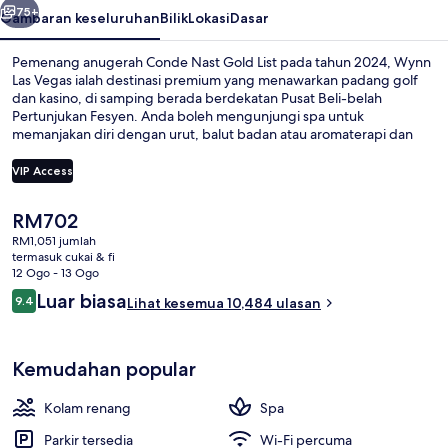
75+
Gambaran keseluruhan
Bilik
Lokasi
Dasar
Pemenang anugerah Conde Nast Gold List pada tahun 2024, Wynn
Las Vegas ialah destinasi premium yang menawarkan padang golf
dan kasino, di samping berada berdekatan Pusat Beli-belah
Pertunjukan Fesyen. Anda boleh mengunjungi spa untuk
memanjakan diri dengan urut, balut badan atau aromaterapi dan
Delilah, salah satu daripada 13 restoran, yang menyajikan masakan
Amerika dan dibuka untuk makan malam. Sorotan lain di tempat
VIP Access
peranginan mewah ini termasuk 3 kolam renang terbuka, bar tepi
kolam, dan kelab kesihatan. Pengembara lain menyukai kolam
Harga
RM702
renang dan katil yang selesa.
Bahagian dalam
semasa
RM1,051 jumlah
ialah
termasuk cukai & fi
RM702
12 Ogo - 13 Ogo
Ulasan
Luar biasa
9.4
Lihat kesemua 10,484 ulasan
9.4 daripada 10
Kemudahan popular
Kolam renang
Spa
Parkir tersedia
Wi-Fi percuma