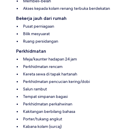
Membeli-belah
Akses kepada kolam renang terbuka berdekatan
Bekerja jauh dari rumah
Pusat perniagaan
Bilik mesyuarat
Ruang persidangan
Perkhidmatan
Meja/kaunter hadapan 24 jam
Perkhidmatan rencam
Kereta sewa di tapak hartanah
Perkhidmatan pencucian kering/dobi
Salun rambut
Tempat simpanan bagasi
Perkhidmatan perkahwinan
Kakitangan berbilang bahasa
Porter/tukang angkut
Kabana kolam (surcaj)