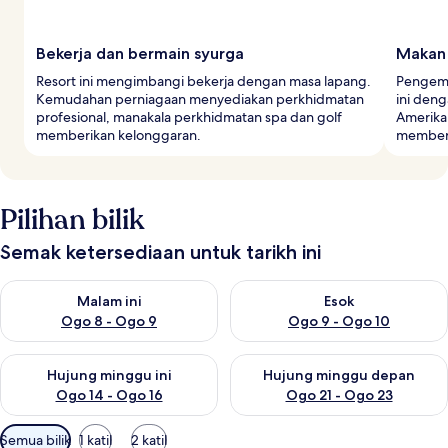
Bekerja dan bermain syurga
Makan
Resort ini mengimbangi bekerja dengan masa lapang.
Pengemb
Kemudahan perniagaan menyediakan perkhidmatan
ini deng
profesional, manakala perkhidmatan spa dan golf
Amerika
memberikan kelonggaran.
memberi 
Pilihan bilik
Semak ketersediaan untuk tarikh ini
Semak ketersediaan untuk malam ini Ogo 8 - Ogo 9
Semak ketersediaan untuk es
Malam ini
Esok
Ogo 8 - Ogo 9
Ogo 9 - Ogo 10
Semak ketersediaan untuk hujung minggu ini Ogo 14 - Ogo 16
Semak ketersediaan untuk hu
Hujung minggu ini
Hujung minggu depan
Ogo 14 - Ogo 16
Ogo 21 - Ogo 23
Penapis
Semua bilik
1 katil
2 katil