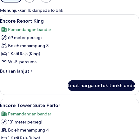
yang
tersedia
Menunjukkan 16 daripada 16 bilik
untuk
Lihat
Peralatan tempat tidur premium, tilam 
5
Encore Resort King
bilik
semua
Pemandangan bandar
foto
69 meter persegi
untuk
Encore
Boleh menampung 3
Resort
1 Katil Raja (King)
King
Wi-Fi percuma
Butiran
Butiran lanjut
selanjutnya
untuk
Lihat harga untuk tarikh anda
Encore
Resort
King
Lihat
Peralatan tempat tidur premium, tilam 
4
Encore Tower Suite Parlor
semua
Pemandangan bandar
foto
131 meter persegi
untuk
Encore
Boleh menampung 4
Tower
1 Katil Raja (King)