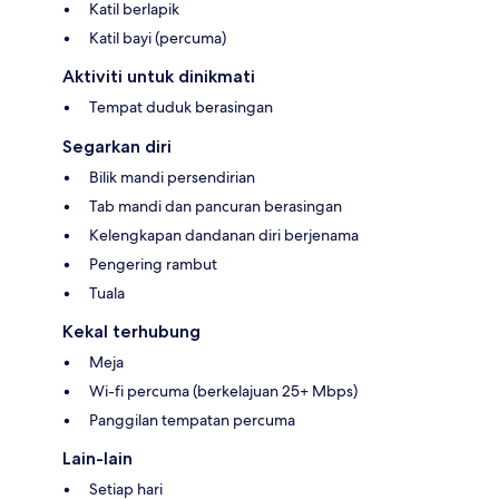
Katil berlapik
Katil bayi (percuma)
Aktiviti untuk dinikmati
Tempat duduk berasingan
Segarkan diri
Bilik mandi persendirian
Tab mandi dan pancuran berasingan
Kelengkapan dandanan diri berjenama
Pengering rambut
Tuala
Kekal terhubung
Meja
Wi-fi percuma (berkelajuan 25+ Mbps)
Panggilan tempatan percuma
Lain-lain
Setiap hari