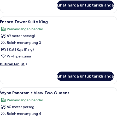
untuk
Lihat harga untuk tarikh anda
Encore
Tower
Suite
Lihat
Peralatan tempat tidur premium, tilam 
4
Salon
Encore Tower Suite King
semua
Pemandangan bandar
foto
69 meter persegi
untuk
Encore
Boleh menampung 3
Tower
1 Katil Raja (King)
Suite
Wi-Fi percuma
King
Butiran
Butiran lanjut
selanjutnya
untuk
Lihat harga untuk tarikh anda
Encore
Tower
Suite
Lihat
Peralatan tempat tidur premium, tilam 
4
King
Wynn Panoramic View Two Queens
semua
Pemandangan bandar
foto
60 meter persegi
untuk
Wynn
Boleh menampung 4