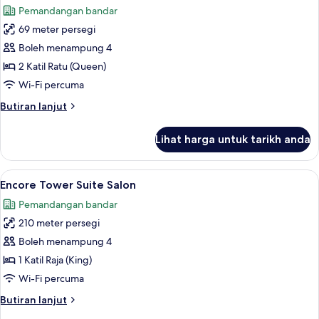
Pemandangan bandar
foto
69 meter persegi
untuk
Encore
Boleh menampung 4
Resort
2 Katil Ratu (Queen)
Two
Wi-Fi percuma
Queens
Butiran
Butiran lanjut
selanjutnya
untuk
Lihat harga untuk tarikh anda
Encore
Resort
Two
Lihat
Peralatan tempat tidur premium, tilam 
4
Queens
Encore Tower Suite Salon
semua
Pemandangan bandar
foto
210 meter persegi
untuk
Encore
Boleh menampung 4
Tower
1 Katil Raja (King)
Suite
Wi-Fi percuma
Salon
Butiran
Butiran lanjut
selanjutnya