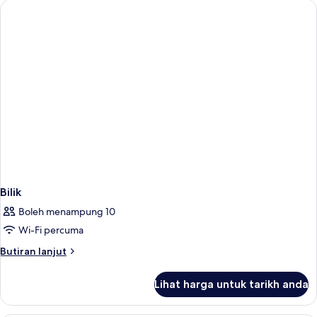
Bilik
Boleh menampung 10
Wi-Fi percuma
Butiran
Butiran lanjut
selanjutnya
untuk
Lihat harga untuk tarikh anda
Bilik