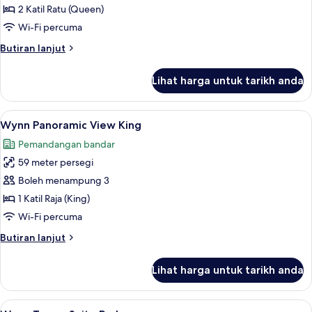
Panoramic
2 Katil Ratu (Queen)
View
Wi-Fi percuma
Two
Butiran
Butiran lanjut
Queens
selanjutnya
untuk
Lihat harga untuk tarikh anda
Wynn
Panoramic
View
Lihat
Peralatan tempat tidur premium, tilam 
4
Two
Wynn Panoramic View King
semua
Queens
Pemandangan bandar
foto
59 meter persegi
untuk
Wynn
Boleh menampung 3
Panoramic
1 Katil Raja (King)
View
Wi-Fi percuma
King
Butiran
Butiran lanjut
selanjutnya
untuk
Lihat harga untuk tarikh anda
Wynn
Panoramic
View
Lihat
Peralatan tempat tidur premium, tilam 
4
King