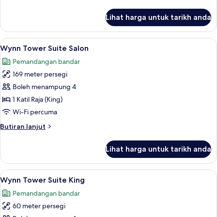
selanjutnya
untuk
Lihat harga untuk tarikh anda
Wynn
Resort
Two
Lihat
Peralatan tempat tidur premium, tilam 
4
Queens
Wynn Tower Suite Salon
semua
Pemandangan bandar
foto
169 meter persegi
untuk
Wynn
Boleh menampung 4
Tower
1 Katil Raja (King)
Suite
Wi-Fi percuma
Salon
Butiran
Butiran lanjut
selanjutnya
untuk
Lihat harga untuk tarikh anda
Wynn
Tower
Suite
Lihat
Peralatan tempat tidur premium, tilam 
4
Salon
Wynn Tower Suite King
semua
Pemandangan bandar
foto
60 meter persegi
untuk