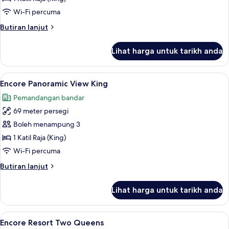
Suite
Wi-Fi percuma
Parlor
Butiran
Butiran lanjut
selanjutnya
untuk
Lihat harga untuk tarikh anda
Encore
Tower
Suite
Lihat
Peralatan tempat tidur premium, tilam 
6
Parlor
Encore Panoramic View King
semua
Pemandangan bandar
foto
69 meter persegi
untuk
Encore
Boleh menampung 3
Panoramic
1 Katil Raja (King)
View
Wi-Fi percuma
King
Butiran
Butiran lanjut
selanjutnya
untuk
Lihat harga untuk tarikh anda
Encore
Panoramic
View
Lihat
Peralatan tempat tidur premium, tilam 
5
King
Encore Resort Two Queens
semua