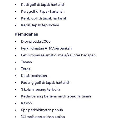
Kedi golf di tapak hartanah
Kart golf di tapak hartanah
Kelab golf di tapak hartanah
Kerusi lepak tepi kolam
Kemudahan
Dibina pada 2005
Perkhidmatan ATM/perbankan
Peti simpan selamat di meja/kaunter hadapan
Taman
Teres
Kelab kesihatan
Padang golf di tapak hartanah
3 kolam renang terbuka
Kedai barang berjenama di tapak hartanah
Kasino
Spa perkhidmatan penuh
141 meja pertaruhan kasino