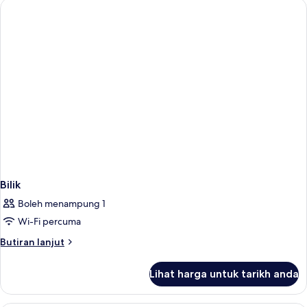
Bilik
Boleh menampung 1
Wi-Fi percuma
Butiran
Butiran lanjut
selanjutnya
untuk
Lihat harga untuk tarikh anda
Bilik