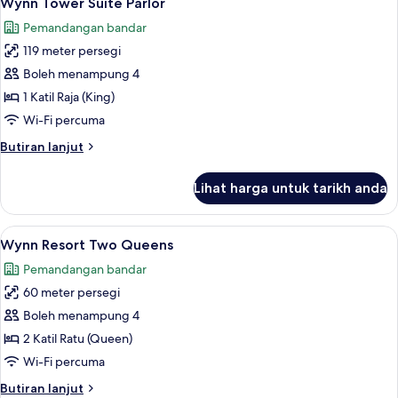
Wynn Tower Suite Parlor
semua
Pemandangan bandar
foto
119 meter persegi
untuk
Wynn
Boleh menampung 4
Tower
1 Katil Raja (King)
Suite
Wi-Fi percuma
Parlor
Butiran
Butiran lanjut
selanjutnya
untuk
Lihat harga untuk tarikh anda
Wynn
Tower
Suite
Lihat
Peralatan tempat tidur premium, tilam 
4
Parlor
Wynn Resort Two Queens
semua
Pemandangan bandar
foto
60 meter persegi
untuk
Wynn
Boleh menampung 4
Resort
2 Katil Ratu (Queen)
Two
Wi-Fi percuma
Queens
Butiran
Butiran lanjut