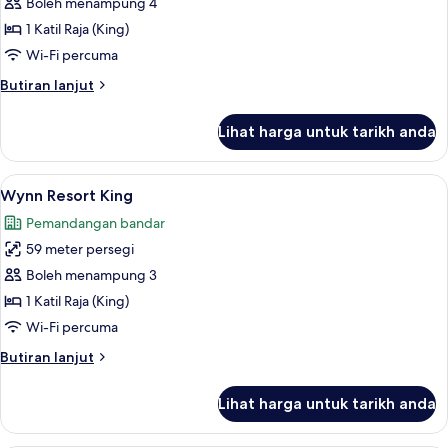
Wynn
Boleh menampung 4
Tower
1 Katil Raja (King)
Suite
Wi-Fi percuma
King
Butiran
Butiran lanjut
selanjutnya
untuk
Lihat harga untuk tarikh anda
Wynn
Tower
Suite
Lihat
Peralatan tempat tidur premium, tilam 
4
King
Wynn Resort King
semua
Pemandangan bandar
foto
59 meter persegi
untuk
Wynn
Boleh menampung 3
Resort
1 Katil Raja (King)
King
Wi-Fi percuma
Butiran
Butiran lanjut
selanjutnya
untuk
Lihat harga untuk tarikh anda
Wynn
Resort
King