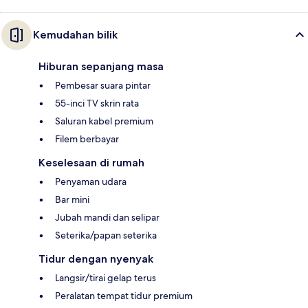
Kemudahan bilik
Hiburan sepanjang masa
Pembesar suara pintar
55-inci TV skrin rata
Saluran kabel premium
Filem berbayar
Keselesaan di rumah
Penyaman udara
Bar mini
Jubah mandi dan selipar
Seterika/papan seterika
Tidur dengan nyenyak
Langsir/tirai gelap terus
Peralatan tempat tidur premium