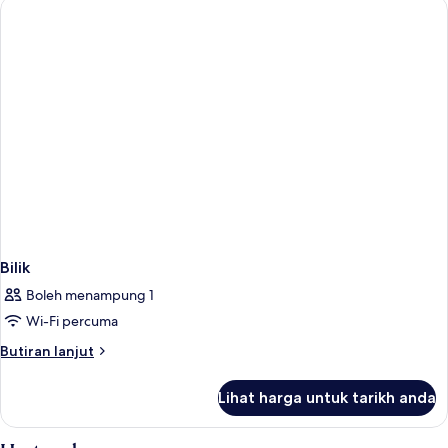
Bilik
Boleh menampung 1
Wi-Fi percuma
Butiran
Butiran lanjut
selanjutnya
untuk
Lihat harga untuk tarikh anda
Bilik