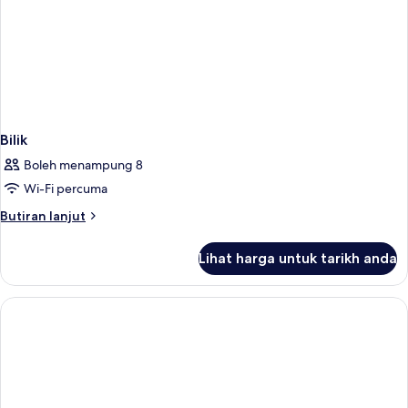
Bilik
Boleh menampung 8
Wi-Fi percuma
Butiran
Butiran lanjut
selanjutnya
untuk
Lihat harga untuk tarikh anda
Bilik