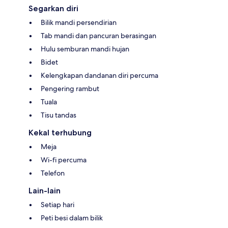
Segarkan diri
Bilik mandi persendirian
Tab mandi dan pancuran berasingan
Hulu semburan mandi hujan
Bidet
Kelengkapan dandanan diri percuma
Pengering rambut
Tuala
Tisu tandas
Kekal terhubung
Meja
Wi-fi percuma
Telefon
Lain-lain
Setiap hari
Peti besi dalam bilik