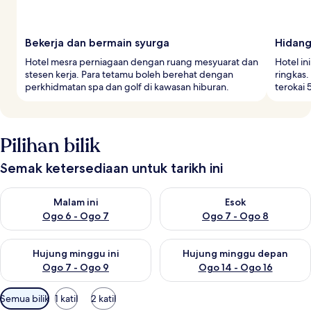
Bekerja dan bermain syurga
Hidan
Hotel mesra perniagaan dengan ruang mesyuarat dan
Hotel in
stesen kerja. Para tetamu boleh berehat dengan
ringkas.
perkhidmatan spa dan golf di kawasan hiburan.
terokai 
Pilihan bilik
Semak ketersediaan untuk tarikh ini
Semak ketersediaan untuk malam ini Ogo 6 - Ogo 7
Semak ketersediaan untuk es
Malam ini
Esok
Ogo 6 - Ogo 7
Ogo 7 - Ogo 8
Semak ketersediaan untuk hujung minggu ini Ogo 7 - Ogo 9
Semak ketersediaan untuk hu
Hujung minggu ini
Hujung minggu depan
Ogo 7 - Ogo 9
Ogo 14 - Ogo 16
Penapis
Semua bilik
1 katil
2 katil
yang