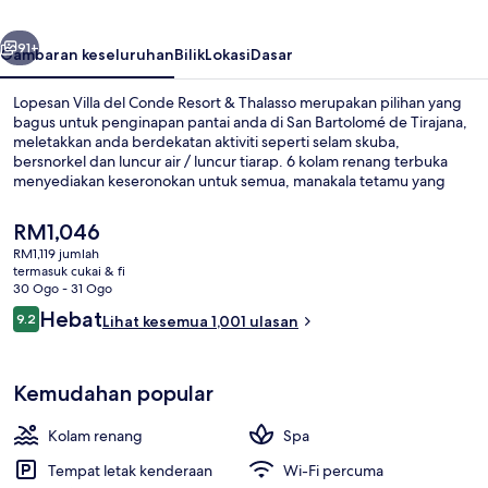
Resort
belumnya
Seterusnya
&
91+
Gambaran keseluruhan
Bilik
Lokasi
Dasar
Thalasso
Lopesan Villa del Conde Resort & Thalasso merupakan pilihan yang
bagus untuk penginapan pantai anda di San Bartolomé de Tirajana,
meletakkan anda berdekatan aktiviti seperti selam skuba,
bersnorkel dan luncur air / luncur tiarap. 6 kolam renang terbuka
menyediakan keseronokan untuk semua, manakala tetamu yang
ingin memanjakan diri boleh mengunjungi spa untuk menikmati urut
Swedish, balut badan dan rawatan muka. La Plaza menyajikan
Harga
RM1,046
masakan antarabangsa dan dibuka untuk sarapan dan makan
semasa
RM1,119 jumlah
malam. Sorotan lain di hotel mewah ini termasuk 2 bar tepi kolam,
ialah
termasuk cukai & fi
kelab kanak-kanak percuma, dan kelab kesihatan. Pengembara lain
Lobi
RM1,046
30 Ogo - 31 Ogo
memuji tentang kakitangan.
Ulasan
Hebat
9.2
Lihat kesemua 1,001 ulasan
9.2 daripada 10
Kemudahan popular
Kolam renang
Spa
Tempat letak kenderaan
Wi-Fi percuma