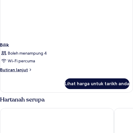
Bilik
Boleh menampung 4
Wi-Fi percuma
Butiran
Butiran lanjut
selanjutnya
untuk
Lihat harga untuk tarikh anda
Bilik
Hartanah serupa
Lopesan Costa Meloneras Resort & Spa
Unique C