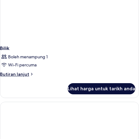
Bilik
Boleh menampung 1
Wi-Fi percuma
Butiran
Butiran lanjut
selanjutnya
untuk
Lihat harga untuk tarikh anda
Bilik