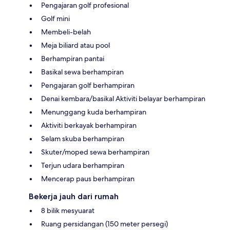
Pengajaran golf profesional
Golf mini
Membeli-belah
Meja biliard atau pool
Berhampiran pantai
Basikal sewa berhampiran
Pengajaran golf berhampiran
Denai kembara/basikal Aktiviti belayar berhampiran
Menunggang kuda berhampiran
Aktiviti berkayak berhampiran
Selam skuba berhampiran
Skuter/moped sewa berhampiran
Terjun udara berhampiran
Mencerap paus berhampiran
Bekerja jauh dari rumah
8 bilik mesyuarat
Ruang persidangan (150 meter persegi)