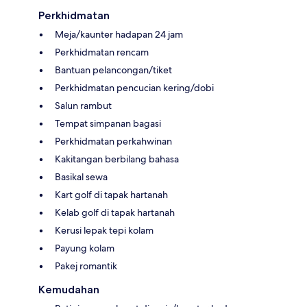
Perkhidmatan
Meja/kaunter hadapan 24 jam
Perkhidmatan rencam
Bantuan pelancongan/tiket
Perkhidmatan pencucian kering/dobi
Salun rambut
Tempat simpanan bagasi
Perkhidmatan perkahwinan
Kakitangan berbilang bahasa
Basikal sewa
Kart golf di tapak hartanah
Kelab golf di tapak hartanah
Kerusi lepak tepi kolam
Payung kolam
Pakej romantik
Kemudahan