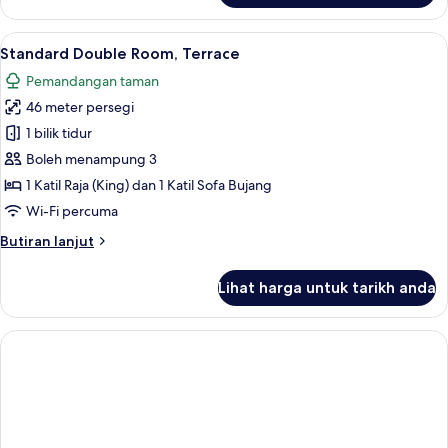
Double
Room
Lihat
Peralatan tempat tidur premium, gebar
6
(Unique)
Standard Double Room, Terrace
semua
Pemandangan taman
foto
46 meter persegi
untuk
Standard
1 bilik tidur
Double
Boleh menampung 3
Room,
1 Katil Raja (King) dan 1 Katil Sofa Bujang
Terrace
Wi-Fi percuma
Butiran
Butiran lanjut
selanjutnya
untuk
Lihat harga untuk tarikh anda
Standard
Double
Room,
Terrace