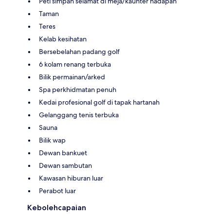
Peti simpan selamat di meja/kaunter hadapan
Taman
Teres
Kelab kesihatan
Bersebelahan padang golf
6 kolam renang terbuka
Bilik permainan/arked
Spa perkhidmatan penuh
Kedai profesional golf di tapak hartanah
Gelanggang tenis terbuka
Sauna
Bilik wap
Dewan bankuet
Dewan sambutan
Kawasan hiburan luar
Perabot luar
Kebolehcapaian