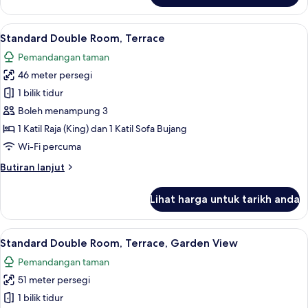
Suite,
Terrace
Lihat
Peralatan tempat tidur premium, gebar
6
(Unique)
Standard Double Room, Terrace
semua
Pemandangan taman
foto
46 meter persegi
untuk
Standard
1 bilik tidur
Double
Boleh menampung 3
Room,
1 Katil Raja (King) dan 1 Katil Sofa Bujang
Terrace
Wi-Fi percuma
Butiran
Butiran lanjut
selanjutnya
untuk
Lihat harga untuk tarikh anda
Standard
Double
Room,
Lihat
Peralatan tempat tidur premium, gebar
5
Terrace
Standard Double Room, Terrace, Garden View
semua
Pemandangan taman
foto
51 meter persegi
untuk
Standard
1 bilik tidur