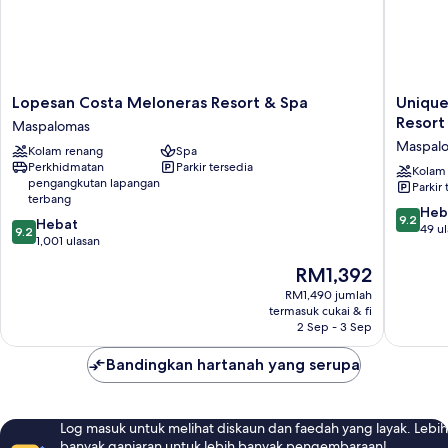
Lopesan
Unique
Lopesan Costa Meloneras Resort & Spa
Unique
Costa
Club
Resort
Maspalomas
Meloneras
at
Maspal
Kolam renang
Spa
Resort
Lopesan
Perkhidmatan
Parkir tersedia
&
Costa
Kolam
pengangkutan lapangan
Parkir 
Spa
Meloner
terbang
Maspalomas
Resort
9.2
Heb
9.2
9.2
Hebat
Maspal
daripad
49 u
9.2
daripada
1,001 ulasan
10,
10,
Hebat,
Harga
RM1,392
Hebat,
49
ialah
1,001
RM1,490 jumlah
ulasan
RM1,392
termasuk cukai & fi
ulasan
2 Sep - 3 Sep
Bandingkan hartanah yang serupa
Log masuk untuk melihat diskaun dan faedah yang layak. Lebih
banyak ganjaran untuk lebih banyak pengembaraan!