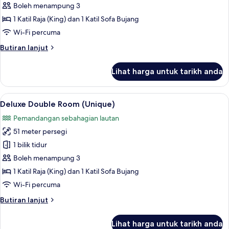
Double
Boleh menampung 3
Room,
1 Katil Raja (King) dan 1 Katil Sofa Bujang
Terrace,
Wi-Fi percuma
Garden
Butiran
Butiran lanjut
View
selanjutnya
untuk
Lihat harga untuk tarikh anda
Standard
Double
Room,
Lihat
Deluxe Double Room (Unique) | Perala
5
Terrace,
Deluxe Double Room (Unique)
semua
Garden
Pemandangan sebahagian lautan
View
foto
51 meter persegi
untuk
Deluxe
1 bilik tidur
Double
Boleh menampung 3
Room
1 Katil Raja (King) dan 1 Katil Sofa Bujang
(Unique)
Wi-Fi percuma
Butiran
Butiran lanjut
selanjutnya
untuk
Lihat harga untuk tarikh anda
Deluxe