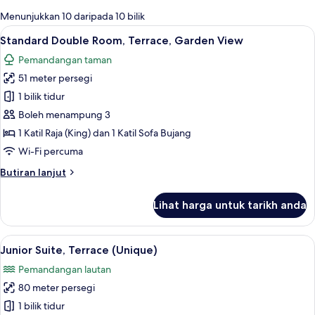
tersedia
Menunjukkan 10 daripada 10 bilik
untuk
Lihat
Peralatan tempat tidur premium, gebar
5
Standard Double Room, Terrace, Garden View
bilik
semua
Pemandangan taman
foto
51 meter persegi
untuk
Standard
1 bilik tidur
Double
Boleh menampung 3
Room,
1 Katil Raja (King) dan 1 Katil Sofa Bujang
Terrace,
Wi-Fi percuma
Garden
Butiran
Butiran lanjut
View
selanjutnya
untuk
Lihat harga untuk tarikh anda
Standard
Double
Room,
Lihat
Junior Suite, Terrace (Unique) | Ruang
5
Terrace,
Junior Suite, Terrace (Unique)
semua
Garden
Pemandangan lautan
View
foto
80 meter persegi
untuk
Junior
1 bilik tidur