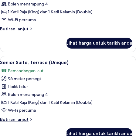
Suite,
Boleh menampung 4
Terrace
1 Katil Raja (King) dan 1 Katil Kelamin (Double)
(Unique)
Wi-Fi percuma
Butiran
Butiran lanjut
selanjutnya
untuk
Lihat harga untuk tarikh anda
Junior
Suite,
Terrace
Lihat
Senior Suite, Terrace (Unique) | Peral
6
(Unique)
Senior Suite, Terrace (Unique)
semua
Pemandangan laut
foto
96 meter persegi
untuk
Senior
1 bilik tidur
Suite,
Boleh menampung 4
Terrace
1 Katil Raja (King) dan 1 Katil Kelamin (Double)
(Unique)
Wi-Fi percuma
Butiran
Butiran lanjut
selanjutnya
untuk
Lihat harga untuk tarikh anda
Senior