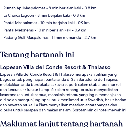
Rumah Api Maspalomas
- 8 min berjalan kaki
- 0.8 km
La Charca Lagoon
- 8 min berjalan kaki
- 0.8 km
Pantai Maspalomas
- 10 min berjalan kaki
- 0.9 km
Pantai Meloneras
- 10 min berjalan kaki
- 0.9 km
Padang Golf Maspalomas
- 11 min memandu
- 2.7 km
Tentang hartanah ini
Lopesan Villa del Conde Resort & Thalasso
Lopesan Villa del Conde Resort & Thalasso merupakan pilihan yang
bagus untuk penginapan pantai anda di San Bartolomé de Tirajana,
meletakkan anda berdekatan aktiviti seperti selam skuba, bersnorkel
dan luncur air / luncur tiarap. 6 kolam renang terbuka menyediakan
keseronokan untuk semua, manakala tetamu yang ingin memanjakan
diri boleh mengunjungi spa untuk menikmati urut Swedish, balut badan
dan rawatan muka. La Plaza menyajikan masakan antarabangsa dan
dibuka untuk sarapan dan makan malam. Sorotan lain di hotel mewah ini
termasuk 2 bar tepi kolam, kelab kanak-kanak percuma, dan kelab
kesihatan. Pengembara lain memuji tentang kakitangan.
Maklumat lanjut tentang hartanah