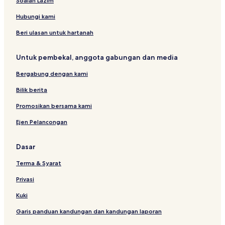
Soalan Lazim
o
e
r
l
Hubungi kami
n
a
Beri ulasan untuk hartanah
Untuk pembekal, anggota gabungan dan media
Bergabung dengan kami
Bilik berita
Promosikan bersama kami
Ejen Pelancongan
Dasar
Terma & Syarat
Privasi
Kuki
Garis panduan kandungan dan kandungan laporan