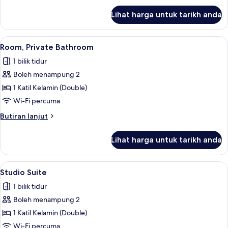
untuk
Lihat harga untuk tarikh anda
Family
Room,
Private
Lihat
Room, Private Bathroom | Wi-fi percum
7
Bathroom
Room, Private Bathroom
semua
1 bilik tidur
foto
Boleh menampung 2
untuk
Room,
1 Katil Kelamin (Double)
Private
Wi-Fi percuma
Bathroom
Butiran
Butiran lanjut
selanjutnya
untuk
Lihat harga untuk tarikh anda
Room,
Private
Bathroom
Lihat
Studio Suite | Wi-fi percuma, cadar kat
8
Studio Suite
semua
1 bilik tidur
foto
Boleh menampung 2
untuk
Studio
1 Katil Kelamin (Double)
Suite
Wi-Fi percuma