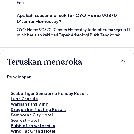
hari.
Apakah suasana di sekitar OYO Home 90370
D'tampi Homestay?
OYO Home 90370 D'tampi Homestay terletak cuma sejauh 11
minit berjalan kaki dari Tapak Arkeologi Bukit Tengkorak.
Teruskan meneroka
Penginapan
P
Scuba Tiger Semporna Holiday Resort
a
P
Luna Capsule
u
a
P
Warisan Family Inn
t
u
a
P
Dragon Inn Floating Resort
a
t
u
a
P
Semporna City Hotel
n
a
t
u
a
P
Seafest Hotel
S
n
a
t
u
a
P
Bubblefish water villa
t
S
n
a
t
u
a
P
Wing Tat Grand Hotel