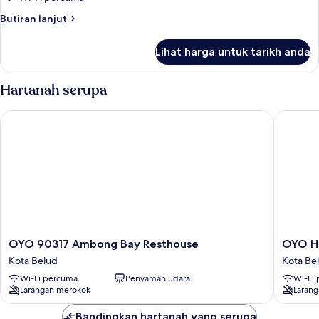
Butiran
Butiran lanjut
selanjutnya
untuk
Lihat harga untuk tarikh anda
Studio
Suite
Hartanah serupa
OYO 90317 Ambong Bay Resthouse
OYO Hom
OYO
OYO
OYO 90317 Ambong Bay Resthouse
OYO H
90317
Home
Kota Belud
Kota Be
Ambong
90352
Wi-Fi percuma
Penyaman udara
Wi-Fi
Bay
Muan's
Larangan merokok
Laran
Resthouse
Homest
Kota
Kota
Bandingkan hartanah yang serupa
Belud
Belud