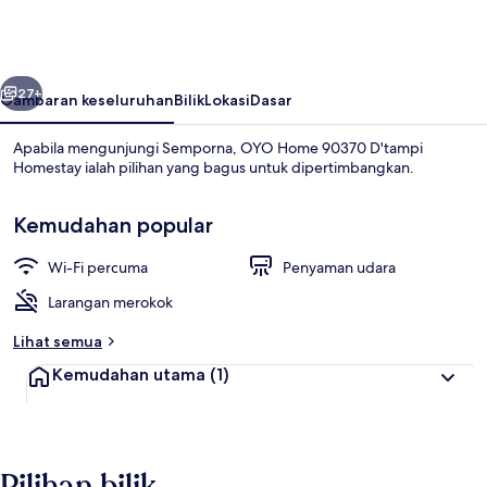
90370
D'tampi
Homestay
belumnya
Seterusnya
27+
Gambaran keseluruhan
Bilik
Lokasi
Dasar
Apabila mengunjungi Semporna, OYO Home 90370 D'tampi
Homestay ialah pilihan yang bagus untuk dipertimbangkan.
Kemudahan popular
Wi-Fi percuma
Penyaman udara
Larangan merokok
Studio Suite | Wi-fi percuma, cadar kat
Lihat semua
Kemudahan utama
(1)
Pilihan bilik