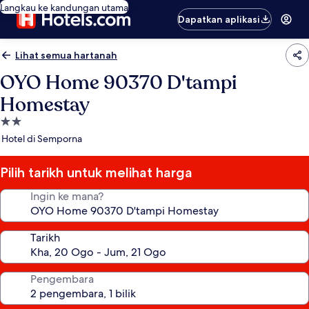
Langkau ke kandungan utama
Dapatkan aplikasi
Lihat semua hartanah
OYO Home 90370 D'tampi
Homestay
Hartanah
2.0
Hotel di Semporna
bintang
Pilih tarikh untuk melihat harga
Ingin ke mana?
Tarikh
Pengembara