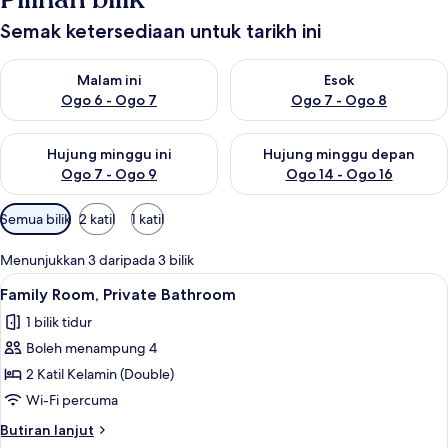
Semak ketersediaan untuk tarikh ini
Semak ketersediaan untuk malam ini Ogo 6 - Ogo 7
Semak ketersediaan untuk es
Malam ini
Esok
Ogo 6 - Ogo 7
Ogo 7 - Ogo 8
Semak ketersediaan untuk hujung minggu ini Ogo 7 - Ogo 9
Semak ketersediaan untuk hu
Hujung minggu ini
Hujung minggu depan
Ogo 7 - Ogo 9
Ogo 14 - Ogo 16
Penapis
Semua bilik
2 katil
1 katil
yang
tersedia
Menunjukkan 3 daripada 3 bilik
untuk
Lihat
Family Room, Private Bathroom | Wi-fi
4
Family Room, Private Bathroom
bilik
semua
1 bilik tidur
foto
Boleh menampung 4
untuk
Family
2 Katil Kelamin (Double)
Room,
Wi-Fi percuma
Private
Butiran
Butiran lanjut
Bathroom
selanjutnya