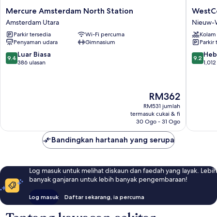
Mercure
WestCo
Mercure Amsterdam North Station
WestCo
Amsterdam
Fashion
Amsterdam Utara
Nieuw-
North
Hotel
Parkir tersedia
Wi-Fi percuma
Kolam
Station
Amster
Penyaman udara
Gimnasium
Parkir 
Amsterdam
Nieuw-
Utara
West
9.4
9.2
Luar Biasa
Heb
9.4
9.2
daripada
daripad
386 ulasan
1,012
10,
10,
Luar
Hebat,
Biasa,
1,012
Harga
RM362
386
ulasan
ialah
ulasan
RM531 jumlah
RM362
termasuk cukai & fi
30 Ogo - 31 Ogo
Bandingkan hartanah yang serupa
Log masuk untuk melihat diskaun dan faedah yang layak. Lebih
banyak ganjaran untuk lebih banyak pengembaraan!
Log masuk
Daftar sekarang, ia percuma