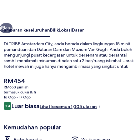
City
belumnya
Seterusnya
60+
Gambaran keseluruhan
Bilik
Lokasi
Dasar
Di TRIBE Amsterdam City, anda berada dalam lingkungan 15 minit
pemanduan dari Dataran Dam dan Muzium Van Gogh. Anda boleh
mengunjungi pusat kecergasan untuk bersenam atau bersantai
sambil menikmati minuman di salah satu 2 bar/ruang istirahat. Jarak
hotel mewah ini juga hanya mengambil masa yang singkat untuk
tiba dengan menaiki kenderaan dari Terminal Penumpang
Amsterdam dan The 9 Streets. Pengembara lain memuji tentang
Harga
RM454
katil yang selesa dan kakitangan. Hartanah ini terletak berdekatan
semasa
RM653 jumlah
dengan pengangkutan awam: jarak Stesen Noord hanya beberapa
ialah
termasuk cukai & fi
langkah.
Bahagian dalam
RM454
16 Ogo - 17 Ogo
Ulasan
Luar biasa
9.4
Lihat kesemua 1,005 ulasan
9.4 daripada 10
Kemudahan popular
Parkir tersedia
Wi-Fi percuma