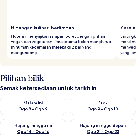
Hidangan kulinari berlimpah
Kesel
Hotel ini menyajikan sarapan bufet dengan pilihan
Sarungk
vegan dan vegetarian. Para tetamu boleh menghirup
menikma
minuman kegemaran mereka di 2 bar yang
menyega
mengundang.
yang le
Pilihan bilik
Semak ketersediaan untuk tarikh ini
Semak ketersediaan untuk malam ini Ogo 8 - Ogo 9
Semak ketersediaan untuk es
Malam ini
Esok
Ogo 8 - Ogo 9
Ogo 9 - Ogo 10
Semak ketersediaan untuk hujung minggu ini Ogo 14 - Ogo 16
Semak ketersediaan untuk hu
Hujung minggu ini
Hujung minggu depan
Ogo 14 - Ogo 16
Ogo 21 - Ogo 23