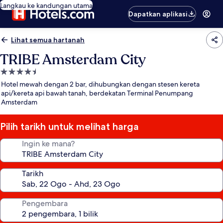
Langkau ke kandungan utama
Dapatkan aplikasi
Lihat semua hartanah
TRIBE Amsterdam City
Hartanah
4.5
Hotel mewah dengan 2 bar, dihubungkan dengan stesen kereta
bintang
api/kereta api bawah tanah, berdekatan Terminal Penumpang
Amsterdam
Pilih tarikh untuk melihat harga
Ingin ke mana?
Tarikh
Pengembara