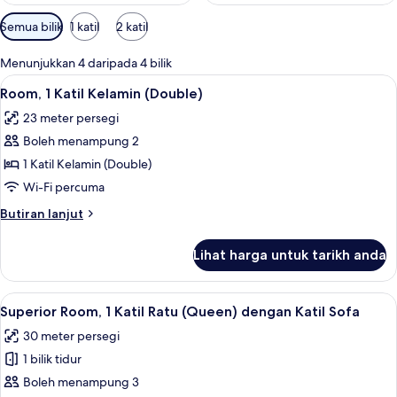
Penapis
Semua bilik
1 katil
2 katil
yang
tersedia
Menunjukkan 4 daripada 4 bilik
untuk
Lihat
Room, 1 Katil Kelamin (Double) | Bar mi
7
Room, 1 Katil Kelamin (Double)
bilik
semua
23 meter persegi
foto
Boleh menampung 2
untuk
Room,
1 Katil Kelamin (Double)
1
Wi-Fi percuma
Katil
Butiran
Butiran lanjut
Kelamin
selanjutnya
(Double)
untuk
Lihat harga untuk tarikh anda
Room,
1
Katil
Lihat
Superior Room, 1 Katil Ratu (Queen) de
8
Kelamin
Superior Room, 1 Katil Ratu (Queen) dengan Katil Sofa
semua
(Double)
30 meter persegi
foto
1 bilik tidur
untuk
Superior
Boleh menampung 3