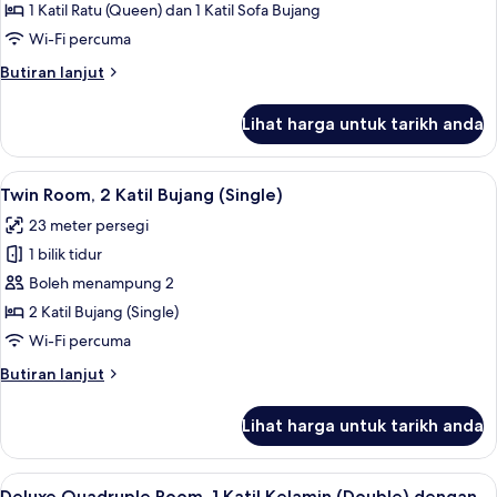
Room,
1 Katil Ratu (Queen) dan 1 Katil Sofa Bujang
1
Wi-Fi percuma
Katil
Butiran
Butiran lanjut
Ratu
selanjutnya
(Queen)
untuk
Lihat harga untuk tarikh anda
Superior
dengan
Room,
Katil
1
Lihat
Twin Room, 2 Katil Bujang (Single) | Ba
Sofa
6
Katil
Twin Room, 2 Katil Bujang (Single)
semua
Ratu
23 meter persegi
(Queen)
foto
dengan
1 bilik tidur
untuk
Katil
Twin
Boleh menampung 2
Sofa
Room,
2 Katil Bujang (Single)
2
Wi-Fi percuma
Katil
Butiran
Butiran lanjut
Bujang
selanjutnya
(Single)
untuk
Lihat harga untuk tarikh anda
Twin
Room,
2
Lihat
Deluxe Quadruple Room, 1 Katil Kelamin
8
Katil
Deluxe Quadruple Room, 1 Katil Kelamin (Double) dengan