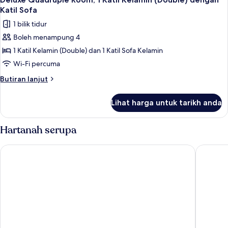
semua
Bujang
Katil Sofa
(Single)
foto
1 bilik tidur
untuk
Boleh menampung 4
Deluxe
1 Katil Kelamin (Double) dan 1 Katil Sofa Kelamin
Quadruple
Room,
Wi-Fi percuma
1
Butiran
Butiran lanjut
Katil
selanjutnya
untuk
Kelamin
Lihat harga untuk tarikh anda
Deluxe
(Double)
Quadruple
dengan
Room,
Hartanah serupa
Katil
1
Katil
Sofa
Mercure Amsterdam North Station
WestCor
Kelamin
(Double)
dengan
Katil
Sofa