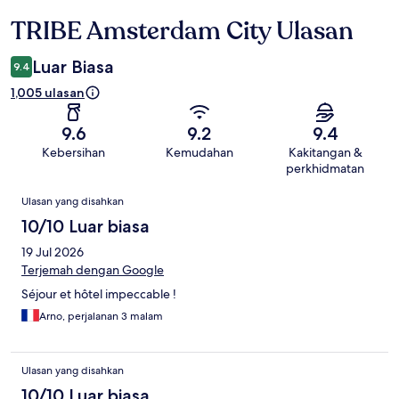
TRIBE Amsterdam City Ulasan
Ulasan
Luar Biasa
9.4
1,005 ulasan
9.6
9.2
9.4
Kebersihan
Kemudahan
Kakitangan &
perkhidmatan
Ulasan
Ulasan yang disahkan
10/10 Luar biasa
19 Jul 2026
Terjemah dengan Google
Séjour et hôtel impeccable !
Arno, perjalanan 3 malam
Ulasan yang disahkan
10/10 Luar biasa