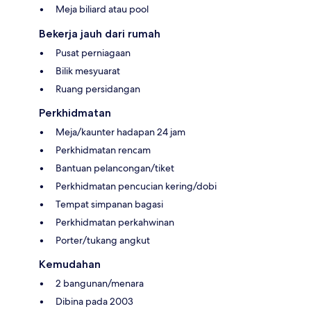
Meja biliard atau pool
Bekerja jauh dari rumah
Pusat perniagaan
Bilik mesyuarat
Ruang persidangan
Perkhidmatan
Meja/kaunter hadapan 24 jam
Perkhidmatan rencam
Bantuan pelancongan/tiket
Perkhidmatan pencucian kering/dobi
Tempat simpanan bagasi
Perkhidmatan perkahwinan
Porter/tukang angkut
Kemudahan
2 bangunan/menara
Dibina pada 2003