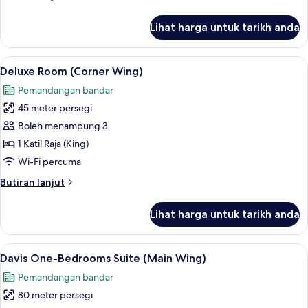
selanjutnya
untuk
Lihat harga untuk tarikh anda
Superior
Room
(Main
Lihat
Deluxe Room (Corner Wing) | Peti besi d
5
Wing)
Deluxe Room (Corner Wing)
semua
Pemandangan bandar
foto
45 meter persegi
untuk
Deluxe
Boleh menampung 3
Room
1 Katil Raja (King)
(Corner
Wi-Fi percuma
Wing)
Butiran
Butiran lanjut
selanjutnya
untuk
Lihat harga untuk tarikh anda
Deluxe
Room
(Corner
Lihat
Davis One-Bedrooms Suite (Main Wing) | 
6
Wing)
Davis One-Bedrooms Suite (Main Wing)
semua
Pemandangan bandar
foto
80 meter persegi
untuk