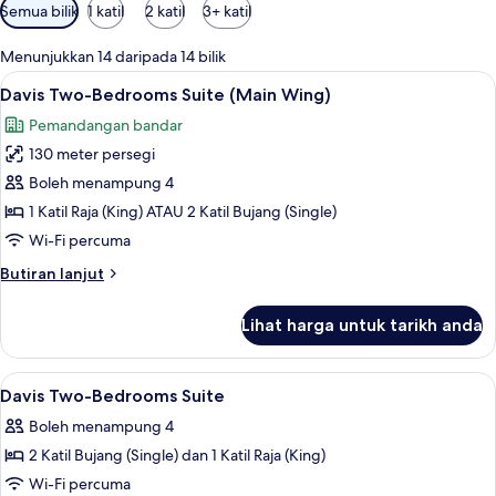
Penapis
Semua bilik
1 katil
2 katil
3+ katil
yang
tersedia
Menunjukkan 14 daripada 14 bilik
untuk
Lihat
Davis Two-Bedrooms Suite (Main Wing) 
9
Davis Two-Bedrooms Suite (Main Wing)
bilik
semua
Pemandangan bandar
foto
130 meter persegi
untuk
Davis
Boleh menampung 4
Two-
1 Katil Raja (King) ATAU 2 Katil Bujang (Single)
Bedrooms
Wi-Fi percuma
Suite
Butiran
Butiran lanjut
(Main
selanjutnya
Wing)
untuk
Lihat harga untuk tarikh anda
Davis
Two-
Bedrooms
Lihat
Peti besi dalam bilik, meja, langsir/tira
9
Suite
Davis Two-Bedrooms Suite
semua
(Main
Boleh menampung 4
Wing)
foto
2 Katil Bujang (Single) dan 1 Katil Raja (King)
untuk
Davis
Wi-Fi percuma