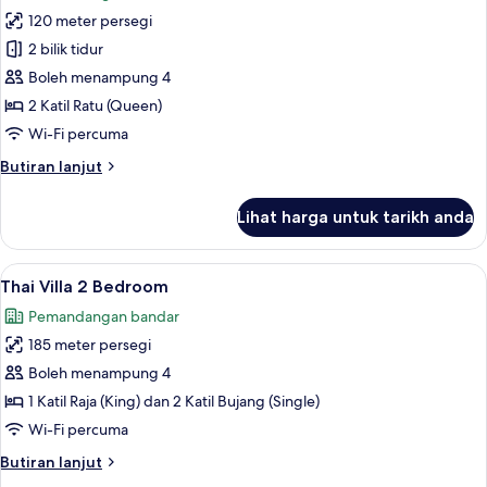
untuk
120 meter persegi
Ambassador
2 bilik tidur
Suite
(2
Boleh menampung 4
Bedrooms
2 Katil Ratu (Queen)
With
Wi-Fi percuma
Jacuzzi)
Butiran
Butiran lanjut
(Corner
selanjutnya
Wing)
untuk
Lihat harga untuk tarikh anda
Ambassador
Suite
(2
Lihat
Peti besi dalam bilik, meja, langsir/tira
7
Bedrooms
Thai Villa 2 Bedroom
semua
With
Pemandangan bandar
Jacuzzi)
foto
(Corner
185 meter persegi
untuk
Wing)
Thai
Boleh menampung 4
Villa
1 Katil Raja (King) dan 2 Katil Bujang (Single)
2
Wi-Fi percuma
Bedroom
Butiran
Butiran lanjut
selanjutnya