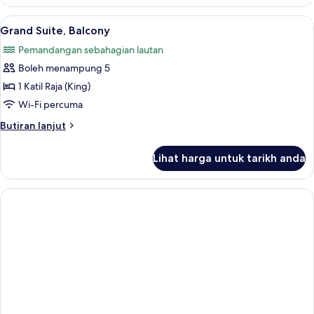
Suite
Lihat
Grand Suite, Balcony | Ruang tamu | 20 
1
Grand Suite, Balcony
semua
Pemandangan sebahagian lautan
foto
Boleh menampung 5
untuk
Grand
1 Katil Raja (King)
Suite,
Wi-Fi percuma
Balcony
Butiran
Butiran lanjut
selanjutnya
untuk
Lihat harga untuk tarikh anda
Grand
Suite,
Balcony