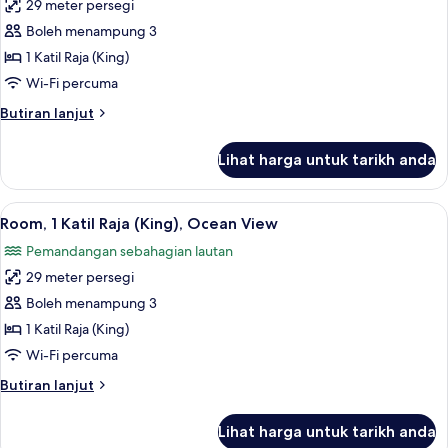
29 meter persegi
untuk
Deluxe
Boleh menampung 3
Room,
1 Katil Raja (King)
1
Wi-Fi percuma
Katil
Butiran
Butiran lanjut
Raja
selanjutnya
(King),
untuk
Lihat harga untuk tarikh anda
Deluxe
Balcony,
Room,
Bay
1
Lihat
Room, 1 Katil Raja (King), Ocean View |
View
2
Katil
Room, 1 Katil Raja (King), Ocean View
semua
Raja
Pemandangan sebahagian lautan
(King),
foto
Balcony,
29 meter persegi
untuk
Bay
Room,
Boleh menampung 3
View
1
1 Katil Raja (King)
Katil
Wi-Fi percuma
Raja
Butiran
Butiran lanjut
(King),
selanjutnya
Ocean
untuk
Lihat harga untuk tarikh anda
Room,
View