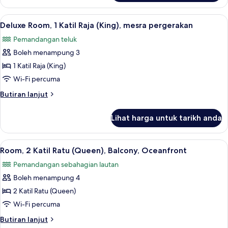
Suite,
Oceanfront
Lihat
Peralatan tempat tidur premium, bar mi
2
(Sorrento)
Deluxe Room, 1 Katil Raja (King), mesra pergerakan
semua
Pemandangan teluk
foto
Boleh menampung 3
untuk
Deluxe
1 Katil Raja (King)
Room,
Wi-Fi percuma
1
Butiran
Butiran lanjut
Katil
selanjutnya
Raja
untuk
Lihat harga untuk tarikh anda
Deluxe
(King),
Room,
mesra
1
Lihat
Room, 2 Katil Ratu (Queen), Balcony, O
pergerakan
2
Katil
Room, 2 Katil Ratu (Queen), Balcony, Oceanfront
semua
Raja
Pemandangan sebahagian lautan
(King),
foto
mesra
Boleh menampung 4
untuk
pergerakan
Room,
2 Katil Ratu (Queen)
2
Wi-Fi percuma
Katil
Butiran
Butiran lanjut
Ratu
selanjutnya