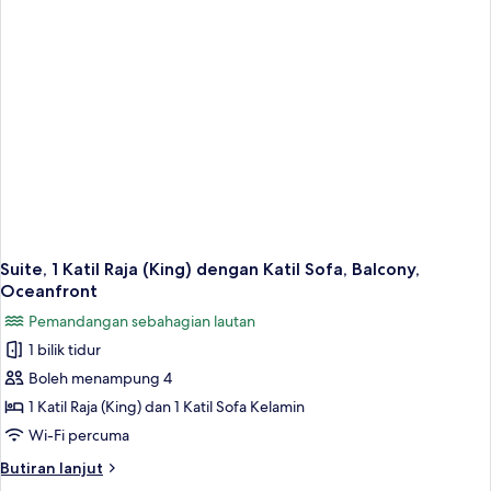
(Queen),
Balcony,
Oceanfront
Suite, 1 Katil Raja (King) dengan Katil Sofa, Balcony,
Oceanfront
Pemandangan sebahagian lautan
1 bilik tidur
Boleh menampung 4
1 Katil Raja (King) dan 1 Katil Sofa Kelamin
Wi-Fi percuma
Butiran
Butiran lanjut
selanjutnya