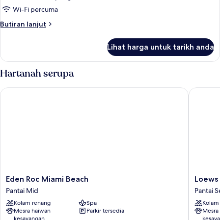
Wi-Fi percuma
Butiran
Butiran lanjut
selanjutnya
untuk
Lihat harga untuk tarikh anda
Bilik
Hartanah serupa
Eden Roc Miami Beach
Loews Mi
Eden
Loews
Eden Roc Miami Beach
Loews 
Roc
Miami
Pantai Mid
Pantai S
Miami
Beach
Kolam renang
Spa
Kolam
Beach
Hotel
Mesra haiwan
Parkir tersedia
Mesra
Pantai
–
kesayangan
kesay