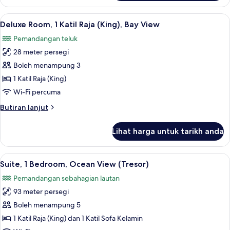
1
Katil
Lihat
Peralatan tempat tidur premium, bar mi
2
Raja
Deluxe Room, 1 Katil Raja (King), Bay View
semua
(King),
Pemandangan teluk
Ocean
foto
View
28 meter persegi
untuk
Deluxe
Boleh menampung 3
Room,
1 Katil Raja (King)
1
Wi-Fi percuma
Katil
Butiran
Butiran lanjut
Raja
selanjutnya
(King),
untuk
Lihat harga untuk tarikh anda
Deluxe
Bay
Room,
View
1
Lihat
Peralatan tempat tidur premium, bar mi
5
Katil
Suite, 1 Bedroom, Ocean View (Tresor)
semua
Raja
Pemandangan sebahagian lautan
(King),
foto
Bay
93 meter persegi
untuk
View
Suite,
Boleh menampung 5
1
1 Katil Raja (King) dan 1 Katil Sofa Kelamin
Bedroom,