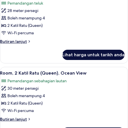
Pemandangan teluk
(Queen),
foto
Balcony,
28 meter persegi
untuk
Bay
Deluxe
Boleh menampung 4
View
Room,
2 Katil Ratu (Queen)
2
Wi-Fi percuma
Katil
Butiran
Butiran lanjut
Ratu
selanjutnya
(Queen),
untuk
Lihat harga untuk tarikh anda
Deluxe
Bay
Room,
View
2
Lihat
Room, 2 Katil Ratu (Queen), Ocean View
2
Katil
Room, 2 Katil Ratu (Queen), Ocean View
semua
Ratu
Pemandangan sebahagian lautan
(Queen),
foto
Bay
30 meter persegi
untuk
View
Room,
Boleh menampung 4
2
2 Katil Ratu (Queen)
Katil
Wi-Fi percuma
Ratu
Butiran
Butiran lanjut
(Queen),
selanjutnya