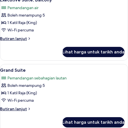
semua
Pemandangan air
foto
Boleh menampung 5
untuk
Executive
1 Katil Raja (King)
Suite,
Wi-Fi percuma
Balcony
Butiran
Butiran lanjut
selanjutnya
untuk
Lihat harga untuk tarikh anda
Executive
Suite,
Balcony
Lihat
Grand Suite | Ruang tamu | 20 inci tele
1
Grand Suite
semua
Pemandangan sebahagian lautan
foto
Boleh menampung 5
untuk
Grand
1 Katil Raja (King)
Suite
Wi-Fi percuma
Butiran
Butiran lanjut
selanjutnya
untuk
Lihat harga untuk tarikh anda
Grand