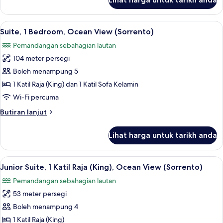
Suite,
1
Bedroom,
Lihat
20 inci televisyen skrin rata dengan sat
3
Oceanfront
Suite, 1 Bedroom, Ocean View (Sorrento)
semua
(Sorrento)
Pemandangan sebahagian lautan
foto
104 meter persegi
untuk
Suite,
Boleh menampung 5
1
1 Katil Raja (King) dan 1 Katil Sofa Kelamin
Bedroom,
Wi-Fi percuma
Ocean
Butiran
Butiran lanjut
View
selanjutnya
(Sorrento)
untuk
Lihat harga untuk tarikh anda
Suite,
1
Bedroom,
Lihat
Peralatan tempat tidur premium, bar mi
2
Ocean
Junior Suite, 1 Katil Raja (King), Ocean View (Sorrento)
semua
View
Pemandangan sebahagian lautan
(Sorrento)
foto
53 meter persegi
untuk
Junior
Boleh menampung 4
Suite,
1 Katil Raja (King)