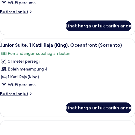
Bedroom,
Wi-Fi percuma
Bay
Butiran
Butiran lanjut
View
selanjutnya
(Tresor)
untuk
Lihat harga untuk tarikh anda
Suite,
1
Bedroom,
Lihat
Peralatan tempat tidur premium, bar mi
2
Bay
Junior Suite, 1 Katil Raja (King), Oceanfront (Sorrento)
semua
View
Pemandangan sebahagian lautan
(Tresor)
foto
51 meter persegi
untuk
Junior
Boleh menampung 4
Suite,
1 Katil Raja (King)
1
Wi-Fi percuma
Katil
Butiran
Butiran lanjut
Raja
selanjutnya
(King),
untuk
Lihat harga untuk tarikh anda
Junior
Oceanfront
Suite,
(Sorrento)
1
Katil
Raja