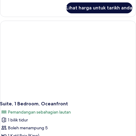
untuk
Lihat harga untuk tarikh anda
Suite,
1
Katil
Raja
(King)
dengan
Katil
Sofa,
Balcony,
Oceanfront
Suite, 1 Bedroom, Oceanfront
Pemandangan sebahagian lautan
1 bilik tidur
Boleh menampung 5
1 Katil Raja (King)