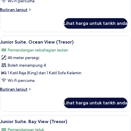
Wi-Fi percuma
Ocean
Butiran
Butiran lanjut
View
selanjutnya
(Tresor)
untuk
Lihat harga untuk tarikh anda
Suite,
1
Bedroom,
Lihat
Junior Suite, Ocean View (Tresor) | Per
2
Ocean
Junior Suite, Ocean View (Tresor)
semua
View
Pemandangan sebahagian lautan
(Tresor)
foto
46 meter persegi
untuk
Junior
Boleh menampung 4
Suite,
1 Katil Raja (King) dan 1 Katil Sofa Kelamin
Ocean
Wi-Fi percuma
View
Butiran
Butiran lanjut
(Tresor)
selanjutnya
untuk
Lihat harga untuk tarikh anda
Junior
Suite,
Ocean
Lihat
Junior Suite, Bay View (Tresor) | Peral
2
View
Junior Suite, Bay View (Tresor)
semua
(Tresor)
Pemandangan teluk