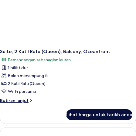
(Sorrento)
Suite, 2 Katil Ratu (Queen), Balcony, Oceanfront
Pemandangan sebahagian lautan
1 bilik tidur
Boleh menampung 5
2 Katil Ratu (Queen)
Wi-Fi percuma
Butiran
Butiran lanjut
selanjutnya
untuk
Lihat harga untuk tarikh anda
Suite,
2
Katil
Ratu