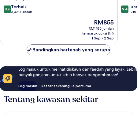
Mid
South
8.6
9.4
Terbaik
Beach
Luar
8.6
9.4
daripada
daripad
3,430 ulasan
Pantai
1,215
10,
10,
Selatan
Harga
RM855
Terbaik,
Luar
ialah
3,430
Biasa,
RM1,185 jumlah
RM855
termasuk cukai & fi
ulasan
1,215
1 Sep - 2 Sep
ulasan
Bandingkan hartanah yang serupa
Log masuk untuk melihat diskaun dan faedah yang layak. Lebih
banyak ganjaran untuk lebih banyak pengembaraan!
Log masuk
Daftar sekarang, ia percuma
Tentang kawasan sekitar