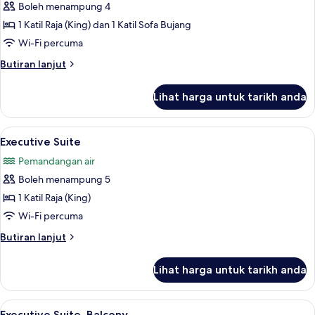
(2
Boleh menampung 4
untuk
Queens)
Junior
1 Katil Raja (King) dan 1 Katil Sofa Bujang
Suite,
Wi-Fi percuma
1
Butiran
Butiran lanjut
Katil
selanjutnya
Raja
untuk
Lihat harga untuk tarikh anda
Junior
(King)
Suite,
dengan
1
Lihat
20 inci televisyen skrin rata dengan sat
Katil
1
Katil
Executive Suite
semua
Raja
Sofa,
Pemandangan air
(King)
foto
Bay
dengan
Boleh menampung 5
untuk
View
Katil
Executive
1 Katil Raja (King)
Sofa,
Suite
Bay
Wi-Fi percuma
View
Butiran
Butiran lanjut
selanjutnya
untuk
Lihat harga untuk tarikh anda
Executive
Suite
Lihat
20 inci televisyen skrin rata dengan sat
1
Executive Suite, Balcony