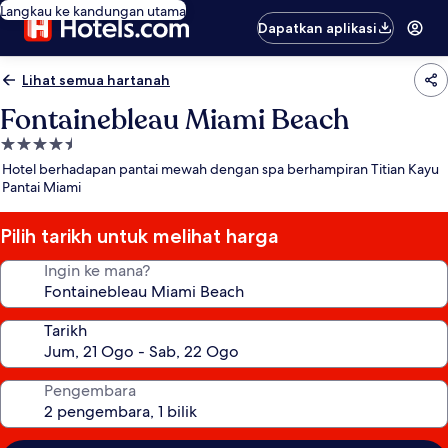
Langkau ke kandungan utama
Dapatkan aplikasi
Lihat semua hartanah
Fontainebleau Miami Beach
Hartanah
4.5
Hotel berhadapan pantai mewah dengan spa berhampiran Titian Kayu
bintang
Pantai Miami
Pilih tarikh untuk melihat harga
Ingin ke mana?
Tarikh
Pengembara