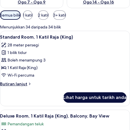
Ogo 7 - Ogo 9
Ogo 14 - Ogo 16
Penapis
Semua bilik
1 katil
2 katil
3+ katil
yang
tersedia
Menunjukkan 34 daripada 34 bilik
untuk
Lihat
Peralatan tempat tidur premium, bar mi
2
Standard Room, 1 Katil Raja (King)
bilik
semua
28 meter persegi
foto
1 bilik tidur
untuk
Standard
Boleh menampung 3
Room,
1 Katil Raja (King)
1
Wi-Fi percuma
Katil
Butiran
Butiran lanjut
Raja
selanjutnya
(King)
untuk
Lihat harga untuk tarikh anda
Standard
Room,
1
Lihat
Deluxe Room, 1 Katil Raja (King), Balco
2
Katil
Deluxe Room, 1 Katil Raja (King), Balcony, Bay View
semua
Raja
Pemandangan teluk
(King)
foto