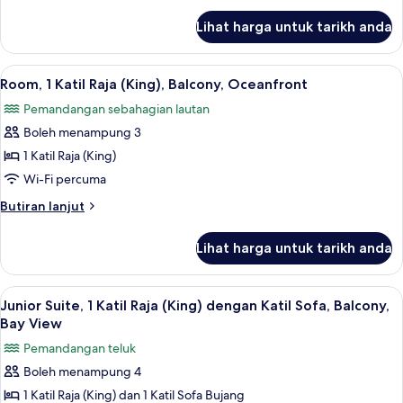
(Queen),
untuk
Lihat harga untuk tarikh anda
Room,
Balcony,
2
Oceanfront
Katil
Lihat
Room, 1 Katil Raja (King), Balcony, Oce
2
Ratu
Room, 1 Katil Raja (King), Balcony, Oceanfront
semua
(Queen),
Pemandangan sebahagian lautan
Balcony,
foto
Oceanfront
Boleh menampung 3
untuk
Room,
1 Katil Raja (King)
1
Wi-Fi percuma
Katil
Butiran
Butiran lanjut
Raja
selanjutnya
(King),
untuk
Lihat harga untuk tarikh anda
Room,
Balcony,
1
Oceanfront
Katil
Lihat
Junior Suite, 1 Katil Raja (King) denga
1
Raja
Junior Suite, 1 Katil Raja (King) dengan Katil Sofa, Balcony,
semua
(King),
Bay View
Balcony,
foto
Pemandangan teluk
Oceanfront
untuk
Boleh menampung 4
Junior
1 Katil Raja (King) dan 1 Katil Sofa Bujang
Suite,