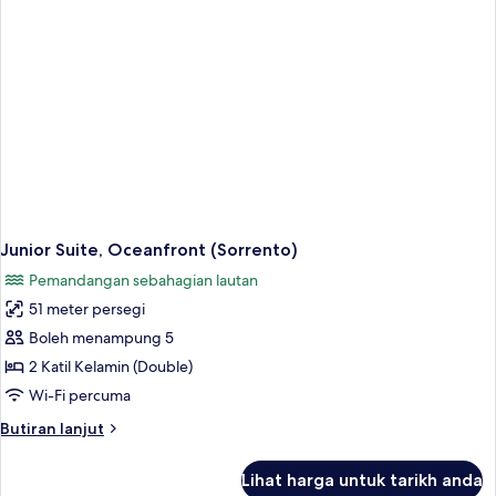
(King),
Oceanfront
(Sorrento)
Junior Suite, Oceanfront (Sorrento)
Pemandangan sebahagian lautan
51 meter persegi
Boleh menampung 5
2 Katil Kelamin (Double)
Wi-Fi percuma
Butiran
Butiran lanjut
selanjutnya
untuk
Lihat harga untuk tarikh anda
Junior