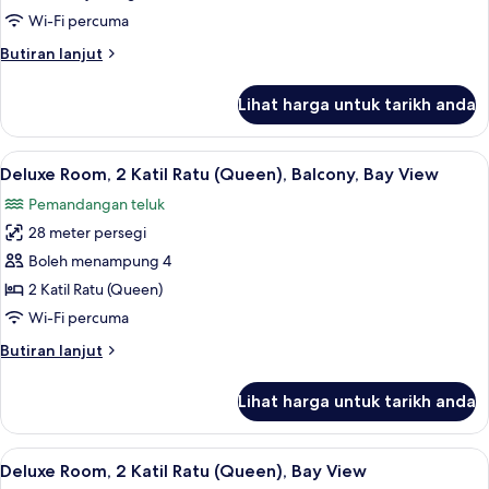
1
Wi-Fi percuma
Katil
Butiran
Butiran lanjut
Raja
selanjutnya
(King),
untuk
Lihat harga untuk tarikh anda
Junior
Ocean
Suite,
View
1
Lihat
Deluxe Room, 2 Katil Ratu (Queen), Bal
(Sorrento)
2
Katil
Deluxe Room, 2 Katil Ratu (Queen), Balcony, Bay View
semua
Raja
Pemandangan teluk
(King),
foto
Ocean
28 meter persegi
untuk
View
Deluxe
Boleh menampung 4
(Sorrento)
Room,
2 Katil Ratu (Queen)
2
Wi-Fi percuma
Katil
Butiran
Butiran lanjut
Ratu
selanjutnya
(Queen),
untuk
Lihat harga untuk tarikh anda
Deluxe
Balcony,
Room,
Bay
2
Lihat
Peralatan tempat tidur premium, bar mi
View
2
Katil
Deluxe Room, 2 Katil Ratu (Queen), Bay View
semua
Ratu