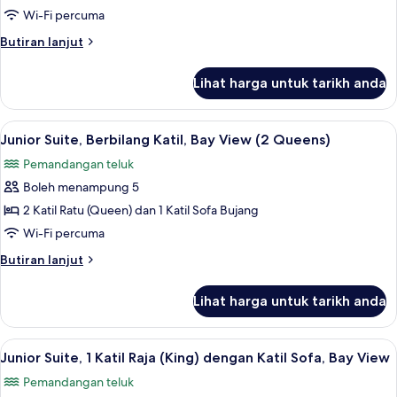
1
Wi-Fi percuma
Katil
Butiran
Butiran lanjut
Raja
selanjutnya
untuk
(King)
Lihat harga untuk tarikh anda
Junior
dengan
Suite,
Katil
1
Lihat
Junior Suite, Berbilang Katil, Bay View
1
Sofa,
Katil
Junior Suite, Berbilang Katil, Bay View (2 Queens)
semua
Raja
Balcony,
Pemandangan teluk
(King)
foto
Bay
dengan
Boleh menampung 5
untuk
View
Katil
Junior
2 Katil Ratu (Queen) dan 1 Katil Sofa Bujang
Sofa,
Suite,
Balcony,
Wi-Fi percuma
Bay
Berbilang
Butiran
Butiran lanjut
View
Katil,
selanjutnya
Bay
untuk
Lihat harga untuk tarikh anda
Junior
View
Suite,
(2
Berbilang
Lihat
Junior Suite, 1 Katil Raja (King) denga
Queens)
1
Katil,
Junior Suite, 1 Katil Raja (King) dengan Katil Sofa, Bay View
semua
Bay
Pemandangan teluk
View
foto