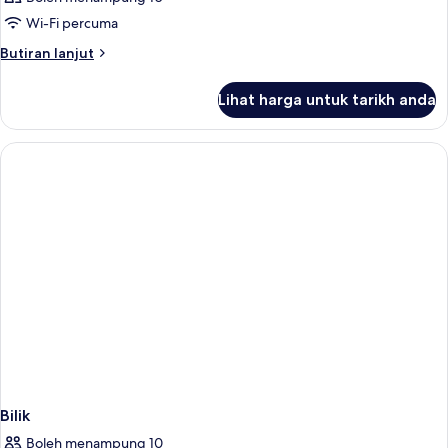
Wi-Fi percuma
Butiran
Butiran lanjut
selanjutnya
untuk
Lihat harga untuk tarikh anda
Bilik
Bilik
Boleh menampung 10