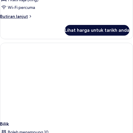
Wi-Fi percuma
Butiran
Butiran lanjut
selanjutnya
untuk
Lihat harga untuk tarikh anda
Suite,
1
Bedroom,
Oceanfront
Bilik
Boleh menampung 10