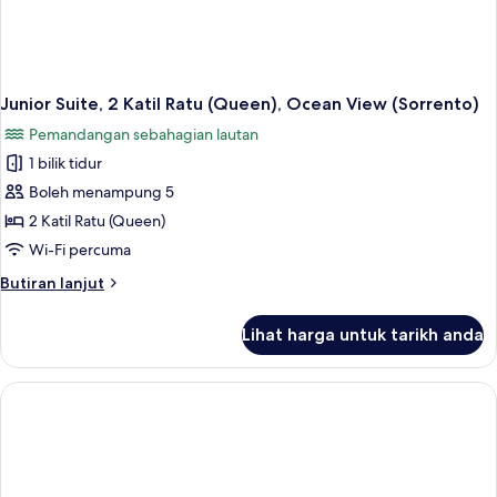
Junior Suite, 2 Katil Ratu (Queen), Ocean View (Sorrento)
Pemandangan sebahagian lautan
1 bilik tidur
Boleh menampung 5
2 Katil Ratu (Queen)
Wi-Fi percuma
Butiran
Butiran lanjut
selanjutnya
untuk
Lihat harga untuk tarikh anda
Junior
Suite,
2
Katil
Ratu
(Queen),
Ocean
View