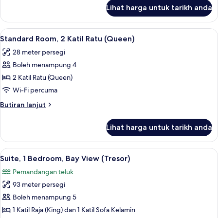
Ocean
untuk
Lihat harga untuk tarikh anda
Room,
View
2
Katil
Lihat
Peralatan tempat tidur premium, bar mi
2
Ratu
Standard Room, 2 Katil Ratu (Queen)
semua
(Queen),
28 meter persegi
Ocean
foto
View
Boleh menampung 4
untuk
Standard
2 Katil Ratu (Queen)
Room,
Wi-Fi percuma
2
Butiran
Butiran lanjut
Katil
selanjutnya
Ratu
untuk
Lihat harga untuk tarikh anda
Standard
(Queen)
Room,
2
Lihat
Suite, 1 Bedroom, Bay View (Tresor) | R
5
Katil
Suite, 1 Bedroom, Bay View (Tresor)
semua
Ratu
Pemandangan teluk
(Queen)
foto
93 meter persegi
untuk
Suite,
Boleh menampung 5
1
1 Katil Raja (King) dan 1 Katil Sofa Kelamin