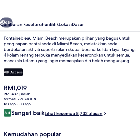
belumnya
Seterusnya
68+
Gambaran keseluruhan
Bilik
Lokasi
Dasar
Fontainebleau Miami Beach merupakan pilihan yang bagus untuk
penginapan pantai anda di Miami Beach, meletakkan anda
berdekatan aktiviti seperti selam skuba, bersnorkel dan layar layang.
4 kolam renang terbuka menyediakan keseronokan untuk semua,
manakala tetamu yang ingin memanjakan diri boleh mengunjungi
spa untuk menikmati urutan tisu mendalam, aromaterapi dan
hidroterapi. Pilihan tempat makan termasuk 9 restoran dan 2 bar
VIP Access
tepi kolam merupakan tempat yang bagus untuk menikmati
minuman sejuk. Sorotan lain di hotel mewah ini termasuk 8
Harga
RM1,019
bar/ruang istirahat, kelab malam, dan pusat kecergasan.
Bahagian luar
semasa
Pengembara lain menyukai kolam renang dan kakitangan.
RM1,437 jumlah
ialah
termasuk cukai & fi
RM1,019
16 Ogo - 17 Ogo
Ulasan
Sangat baik
8.4
Lihat kesemua 8,732 ulasan
8.4 daripada 10
Kemudahan popular