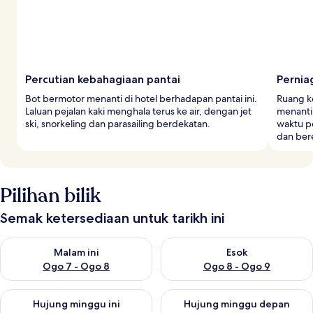
Percutian kebahagiaan pantai
Pernia
Bot bermotor menanti di hotel berhadapan pantai ini.
Ruang ke
Laluan pejalan kaki menghala terus ke air, dengan jet
menanti 
ski, snorkeling dan parasailing berdekatan.
waktu p
dan bere
Pilihan bilik
Semak ketersediaan untuk tarikh ini
Semak ketersediaan untuk malam ini Ogo 7 - Ogo 8
Semak ketersediaan untuk es
Malam ini
Esok
Ogo 7 - Ogo 8
Ogo 8 - Ogo 9
Semak ketersediaan untuk hujung minggu ini Ogo 7 - Ogo 9
Semak ketersediaan untuk hu
Hujung minggu ini
Hujung minggu depan