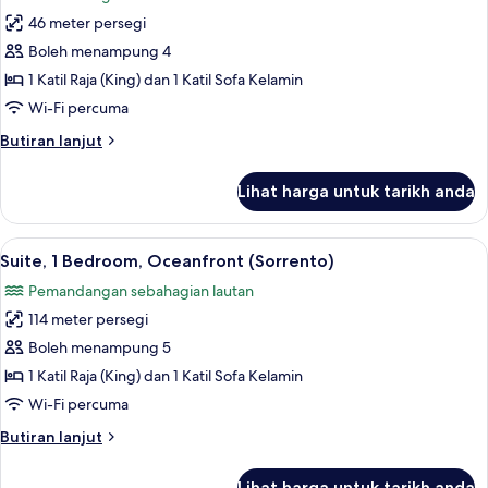
foto
46 meter persegi
untuk
Junior
Boleh menampung 4
Suite,
1 Katil Raja (King) dan 1 Katil Sofa Kelamin
Bay
Wi-Fi percuma
View
Butiran
Butiran lanjut
(Tresor)
selanjutnya
untuk
Lihat harga untuk tarikh anda
Junior
Suite,
Bay
Lihat
20 inci televisyen skrin rata dengan sat
2
View
Suite, 1 Bedroom, Oceanfront (Sorrento)
semua
(Tresor)
Pemandangan sebahagian lautan
foto
114 meter persegi
untuk
Suite,
Boleh menampung 5
1
1 Katil Raja (King) dan 1 Katil Sofa Kelamin
Bedroom,
Wi-Fi percuma
Oceanfront
Butiran
Butiran lanjut
(Sorrento)
selanjutnya
untuk
Lihat harga untuk tarikh anda