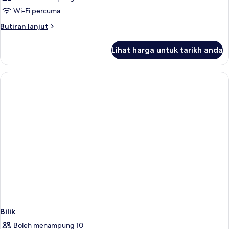
Wi-Fi percuma
Butiran
Butiran lanjut
selanjutnya
untuk
Lihat harga untuk tarikh anda
Bilik
Bilik
Boleh menampung 10