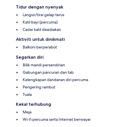
Tidur dengan nyenyak
Langsir/tirai gelap terus
Katil bayi (percuma)
Cadar katil disediakan
Aktiviti untuk dinikmati
Balkoni berperabot
Segarkan diri
Bilik mandi persendirian
Gabungan pancuran dan tab
Kelengkapan dandanan diri percuma
Pengering rambut
Tuala
Kekal terhubung
Meja
Wi-fi percuma serta Internet berwayar