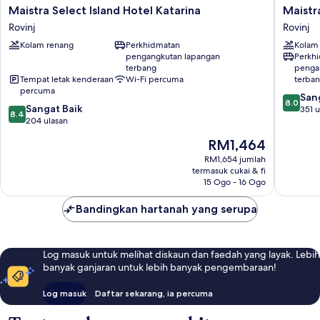
Maistra
Maistra
Maistra Select Island Hotel Katarina
Maistr
Select
Select
Rovinj
Rovinj
Island
Amarin
Kolam renang
Perkhidmatan
Kolam
Hotel
Resort
pengangkutan lapangan
Perkh
Katarina
Rovinj
terbang
penga
Rovinj
Tempat letak kenderaan
Wi-Fi percuma
terba
percuma
8.0
San
8.0
8.4
Sangat Baik
daripad
351 u
8.4
daripada
204 ulasan
10,
10,
Sangat
Harga
RM1,464
Sangat
Baik,
ialah
Baik,
RM1,654 jumlah
351
RM1,464
termasuk cukai & fi
204
ulasan
15 Ogo - 16 Ogo
ulasan
Bandingkan hartanah yang serupa
Log masuk untuk melihat diskaun dan faedah yang layak. Lebih
banyak ganjaran untuk lebih banyak pengembaraan!
Log masuk
Daftar sekarang, ia percuma