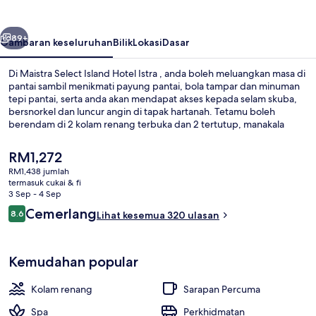
Hotel
Istra
belumnya
Seterusnya
89+
Gambaran keseluruhan
Bilik
Lokasi
Dasar
Di Maistra Select Island Hotel Istra , anda boleh meluangkan masa di
pantai sambil menikmati payung pantai, bola tampar dan minuman
tepi pantai, serta anda akan mendapat akses kepada selam skuba,
bersnorkel dan luncur angin di tapak hartanah. Tetamu boleh
berendam di 2 kolam renang terbuka dan 2 tertutup, manakala
mereka yang ingin memanjakan diri boleh mengunjungi spa untuk
menikmati urut, rawatan muka dan aromaterapi. Pilihan tempat
Harga
RM1,272
makan termasuk 6 restoran dan bar/ruang istirahat merupakan
semasa
RM1,438 jumlah
tempat yang bagus untuk menikmati minuman sejuk. Sorotan lain
ialah
termasuk cukai & fi
termasuk 5 kedai kopi/kafe, kelab kanak-kanak percuma dan bar
2 kolam renang tertutup, 2 kolam re
RM1,272
3 Sep - 4 Sep
tepi kolam.
Ulasan
Cemerlang
8.6
Lihat kesemua 320 ulasan
8.6 daripada 10
Kemudahan popular
Kolam renang
Sarapan Percuma
Spa
Perkhidmatan