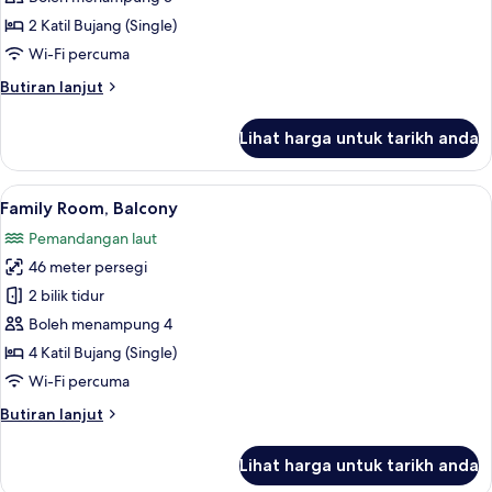
Twin
2 Katil Bujang (Single)
Room,
Wi-Fi percuma
Balcony,
Butiran
Butiran lanjut
Sea
selanjutnya
Facing
untuk
Lihat harga untuk tarikh anda
Superior
Twin
Room,
Lihat
Bar mini, peti besi dalam bilik, meja, la
10
Balcony,
Family Room, Balcony
semua
Sea
Pemandangan laut
Facing
foto
46 meter persegi
untuk
Family
2 bilik tidur
Room,
Boleh menampung 4
Balcony
4 Katil Bujang (Single)
Wi-Fi percuma
Butiran
Butiran lanjut
selanjutnya
untuk
Lihat harga untuk tarikh anda
Family
Room,