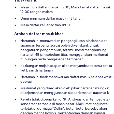
Tiba/Pulang
Masa mula daftar masuk: 15:00; Masa tamat daftar masuk:
12:00 tengah malam
Umur minimum daftar masuk - 18 tahun
Masa daftar keluar adalah 11:00
Arahan daftar masuk khas
Hartanah ini menawarkan pengangkutan pindahan dari
lapangan terbang (surcaj boleh dikenakan); untuk
pengaturan pengambilan, tetamu mesti menghubungi
hartanah 48 jam sebelum tiba, menggunakan maklumat
hubungan pada pengesahan tempahan
Kakitangan meja hadapan akan menyambut tetamu ketika
ketibaan di hartanah
Hartanah ini tidak menawarkan daftar masuk selepas waktu
operasi
Maklumat yang disediakan oleh pihak hartanah mungkin
diterjemahkan menggunakan alat terjemahan automatik
Kereta tidak dibenarkan di St. Andreas, dan tempat letak
kenderaan tersedia di tanah besar. Maklumat bagi hotel
terletak di dermaga "Delfin", betul-betul bersebelahan
dengan marina Rovinjs, bertentangan dengan bandar