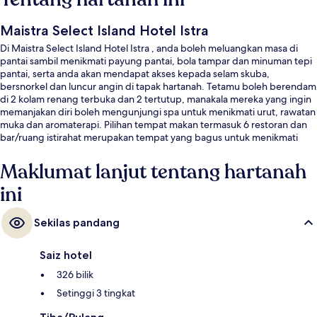
Maistra Select Island Hotel Istra
Di Maistra Select Island Hotel Istra , anda boleh meluangkan masa di
pantai sambil menikmati payung pantai, bola tampar dan minuman tepi
pantai, serta anda akan mendapat akses kepada selam skuba,
bersnorkel dan luncur angin di tapak hartanah. Tetamu boleh berendam
di 2 kolam renang terbuka dan 2 tertutup, manakala mereka yang ingin
memanjakan diri boleh mengunjungi spa untuk menikmati urut, rawatan
muka dan aromaterapi. Pilihan tempat makan termasuk 6 restoran dan
bar/ruang istirahat merupakan tempat yang bagus untuk menikmati
minuman sejuk. Sorotan lain termasuk 5 kedai kopi/kafe, kelab kanak-
kanak percuma dan bar tepi kolam.
Maklumat lanjut tentang hartanah
ini
Sekilas pandang
Saiz hotel
326 bilik
Setinggi 3 tingkat