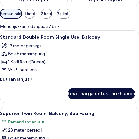
Penapis
Semua bilik
1 katil
2 katil
3+ katil
yang
tersedia
Menunjukkan 7 daripada 7 bilik
untuk
Lihat
Bar mini, peti besi dalam bilik, meja, la
4
Standard Double Room Single Use, Balcony
bilik
semua
19 meter persegi
foto
Boleh menampung 1
untuk
Standard
1 Katil Ratu (Queen)
Double
Wi-Fi percuma
Room
Butiran
Butiran lanjut
Single
selanjutnya
Use,
untuk
Lihat harga untuk tarikh anda
Standard
Balcony
Double
Room
Lihat
Bar mini, peti besi dalam bilik, meja, la
5
Single
Superior Twin Room, Balcony, Sea Facing
semua
Use,
Pemandangan laut
Balcony
foto
23 meter persegi
untuk
Superior
Boleh menampung 3