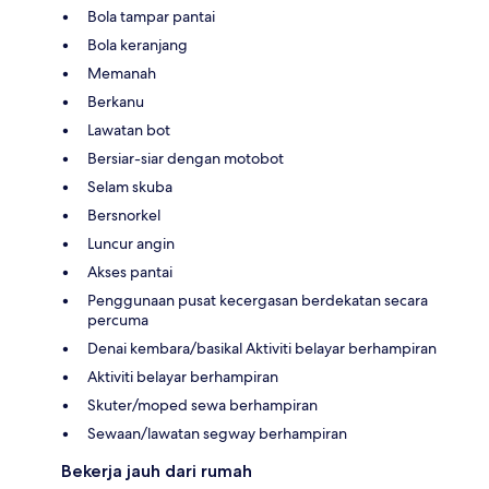
Bola tampar pantai
Bola keranjang
Memanah
Berkanu
Lawatan bot
Bersiar-siar dengan motobot
Selam skuba
Bersnorkel
Luncur angin
Akses pantai
Penggunaan pusat kecergasan berdekatan secara
percuma
Denai kembara/basikal Aktiviti belayar berhampiran
Aktiviti belayar berhampiran
Skuter/moped sewa berhampiran
Sewaan/lawatan segway berhampiran
Bekerja jauh dari rumah