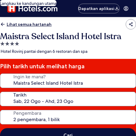
Langkau ke kandungan utama
Dapatkan aplikasi
Lihat semua hartanah
Maistra Select Island Hotel Istra
Hartanah
4.0
Hotel Rovinj pantai dengan 6 restoran dan spa
bintang
Pilih tarikh untuk melihat harga
Ingin ke mana?
Tarikh
Pengembara
Cari