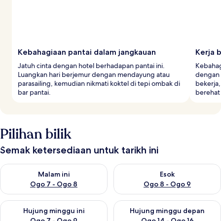
Kebahagiaan pantai dalam jangkauan
Kerja 
Jatuh cinta dengan hotel berhadapan pantai ini.
Kebahag
Luangkan hari berjemur dengan mendayung atau
dengan 
parasailing, kemudian nikmati koktel di tepi ombak di
bekerja
bar pantai.
berehat 
Pilihan bilik
Semak ketersediaan untuk tarikh ini
Semak ketersediaan untuk malam ini Ogo 7 - Ogo 8
Semak ketersediaan untuk es
Malam ini
Esok
Ogo 7 - Ogo 8
Ogo 8 - Ogo 9
Semak ketersediaan untuk hujung minggu ini Ogo 7 - Ogo 9
Semak ketersediaan untuk hu
Hujung minggu ini
Hujung minggu depan
Ogo 7 - Ogo 9
Ogo 14 - Ogo 16