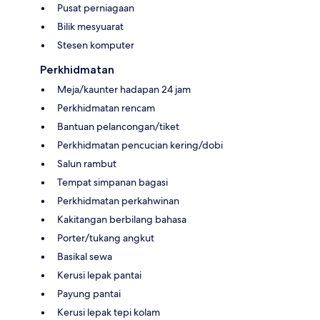
Pusat perniagaan
Bilik mesyuarat
Stesen komputer
Perkhidmatan
Meja/kaunter hadapan 24 jam
Perkhidmatan rencam
Bantuan pelancongan/tiket
Perkhidmatan pencucian kering/dobi
Salun rambut
Tempat simpanan bagasi
Perkhidmatan perkahwinan
Kakitangan berbilang bahasa
Porter/tukang angkut
Basikal sewa
Kerusi lepak pantai
Payung pantai
Kerusi lepak tepi kolam