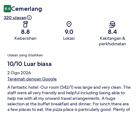
Cemerlang
8.6
320 ulasan
8.8
9.0
8.4
Kebersihan
Lokasi
Kakitangan &
perkhidmatan
Ulasan
Ulasan yang disahkan
10/10 Luar biasa
2 Ogo 2026
Terjemah dengan Google
A fantastic hotel. Our room (342/1) was large and very clean. The
staff were all very friendly and helpful including being able to
help me with all my onward travel arrangements. A huge
selection at the buffet breakfast and dinner. For lunch there are
a few places to eat, the pizza place is particularly good. Plenty of
snack bars, places to grab a drink. The pools are all really lovely,
a great temperature. The sea is so clear, excellent for
snorkelling. Plenty of sunbeds around the pool and islands. Lots
to entertain kids (entertainment, games room, soft play etc).