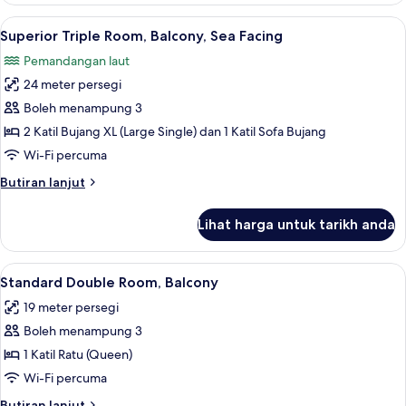
Balcony
Lihat
Superior Triple Room, Balcony, Sea Facin
6
Superior Triple Room, Balcony, Sea Facing
semua
Pemandangan laut
foto
24 meter persegi
untuk
Superior
Boleh menampung 3
Triple
2 Katil Bujang XL (Large Single) dan 1 Katil Sofa Bujang
Room,
Wi-Fi percuma
Balcony,
Butiran
Butiran lanjut
Sea
selanjutnya
Facing
untuk
Lihat harga untuk tarikh anda
Superior
Triple
Room,
Lihat
Bar mini, peti besi dalam bilik, meja, la
4
Balcony,
Standard Double Room, Balcony
semua
Sea
19 meter persegi
Facing
foto
Boleh menampung 3
untuk
Standard
1 Katil Ratu (Queen)
Double
Wi-Fi percuma
Room,
Butiran
Butiran lanjut