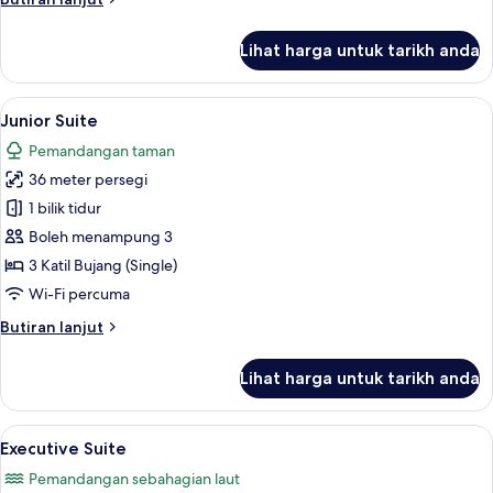
Balcony
selanjutnya
untuk
Lihat harga untuk tarikh anda
Standard
Double
Room,
Lihat
Junior Suite | Bar mini, peti besi dalam 
6
Balcony
Junior Suite
semua
Pemandangan taman
foto
36 meter persegi
untuk
Junior
1 bilik tidur
Suite
Boleh menampung 3
3 Katil Bujang (Single)
Wi-Fi percuma
Butiran
Butiran lanjut
selanjutnya
untuk
Lihat harga untuk tarikh anda
Junior
Suite
Lihat
Executive Suite | Bar mini, peti besi dal
11
Executive Suite
semua
Pemandangan sebahagian laut
foto