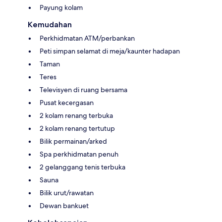
Payung kolam
Kemudahan
Perkhidmatan ATM/perbankan
Peti simpan selamat di meja/kaunter hadapan
Taman
Teres
Televisyen di ruang bersama
Pusat kecergasan
2 kolam renang terbuka
2 kolam renang tertutup
Bilik permainan/arked
Spa perkhidmatan penuh
2 gelanggang tenis terbuka
Sauna
Bilik urut/rawatan
Dewan bankuet