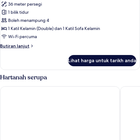
36 meter persegi
untuk
Executive
1 bilik tidur
Suite
Boleh menampung 4
1 Katil Kelamin (Double) dan 1 Katil Sofa Kelamin
Wi-Fi percuma
Butiran
Butiran lanjut
selanjutnya
untuk
Lihat harga untuk tarikh anda
Executive
Suite
Hartanah serupa
Maistra Select Island Hotel Katarina
Maistra 