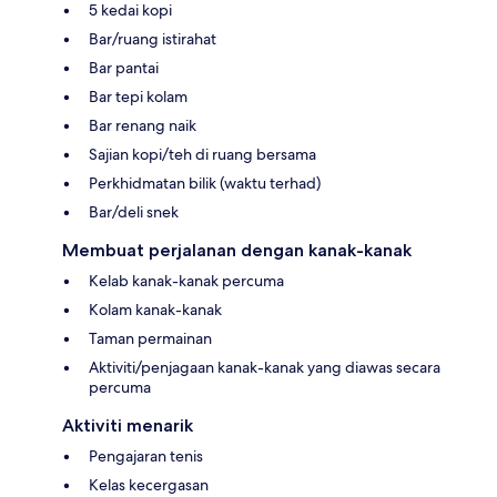
5 kedai kopi
Bar/ruang istirahat
Bar pantai
Bar tepi kolam
Bar renang naik
Sajian kopi/teh di ruang bersama
Perkhidmatan bilik (waktu terhad)
Bar/deli snek
Membuat perjalanan dengan kanak-kanak
Kelab kanak-kanak percuma
Kolam kanak-kanak
Taman permainan
Aktiviti/penjagaan kanak-kanak yang diawas secara
percuma
Aktiviti menarik
Pengajaran tenis
Kelas kecergasan