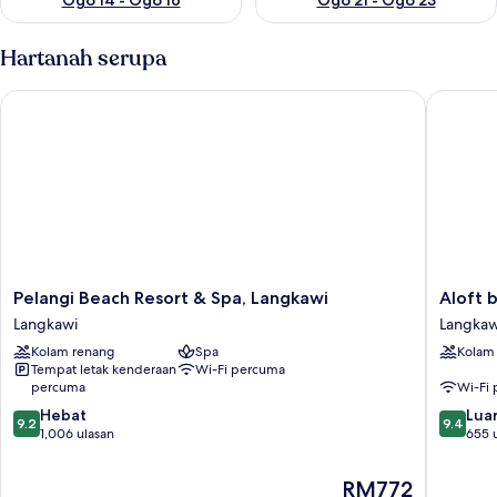
Ogo 14 - Ogo 16
Ogo 21 - Ogo 23
Hartanah serupa
Pelangi Beach Resort & Spa, Langkawi
Aloft by
Pelangi
Aloft
Pelangi Beach Resort & Spa, Langkawi
Aloft 
Beach
by
Langkawi
Langkaw
Resort
Marriott
Kolam renang
Spa
Kolam
&
Langkaw
Tempat letak kenderaan
Wi-Fi percuma
Spa,
Pantai
percuma
Wi-Fi
Langkawi
Tengah
9.2
9.4
Langkawi
Hebat
Langkaw
Luar
9.2
9.4
daripada
daripad
1,006 ulasan
655 
10,
10,
Hebat,
Luar
Harga
RM772
1,006
Biasa,