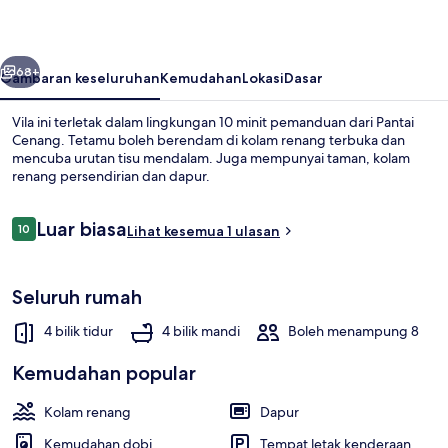
Private
Pool
belumnya
Seterusnya
Villa
68+
Gambaran keseluruhan
Kemudahan
Lokasi
Dasar
Vila ini terletak dalam lingkungan 10 minit pemanduan dari Pantai
Cenang. Tetamu boleh berendam di kolam renang terbuka dan
mencuba urutan tisu mendalam. Juga mempunyai taman, kolam
renang persendirian dan dapur.
Ulasan
Luar biasa
10
Lihat kesemua 1 ulasan
10 daripada 10
Kolam renang terbuka, kerusi lepak p
Seluruh rumah
4 bilik tidur
4 bilik mandi
Boleh menampung 8
Kemudahan popular
Kolam renang
Dapur
Kemudahan dobi
Tempat letak kenderaan