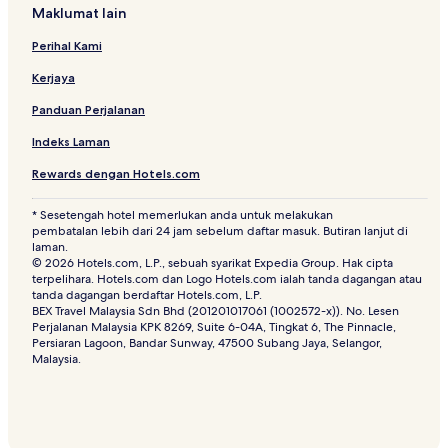
Maklumat lain
Perihal Kami
Kerjaya
Panduan Perjalanan
Indeks Laman
Rewards dengan Hotels.com
* Sesetengah hotel memerlukan anda untuk melakukan
pembatalan lebih dari 24 jam sebelum daftar masuk. Butiran lanjut di
laman.
© 2026 Hotels.com, L.P., sebuah syarikat Expedia Group. Hak cipta
terpelihara. Hotels.com dan Logo Hotels.com ialah tanda dagangan atau
tanda dagangan berdaftar Hotels.com, L.P.
BEX Travel Malaysia Sdn Bhd (201201017061 (1002572-x)). No. Lesen
Perjalanan Malaysia KPK 8269, Suite 6-04A, Tingkat 6, The Pinnacle,
Persiaran Lagoon, Bandar Sunway, 47500 Subang Jaya, Selangor,
Malaysia.