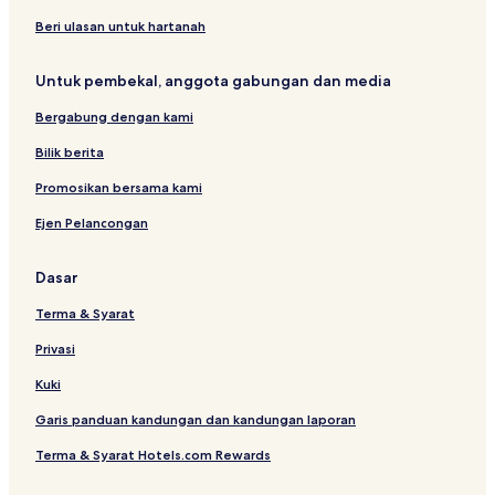
r
k
r
t
a
t
Beri ulasan untuk hartanah
w
l
i
a
Untuk pembekal, anggota gabungan dan media
n
g
Bergabung dengan kami
k
a
Bilik berita
w
i
Promosikan bersama kami
Ejen Pelancongan
Dasar
Terma & Syarat
Privasi
Kuki
Garis panduan kandungan dan kandungan laporan
Terma & Syarat Hotels.com Rewards