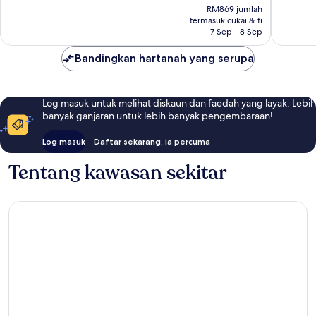
ialah
RM869 jumlah
ulasan
655
RM772
termasuk cukai & fi
ulasan
7 Sep - 8 Sep
Bandingkan hartanah yang serupa
Log masuk untuk melihat diskaun dan faedah yang layak. Lebih
banyak ganjaran untuk lebih banyak pengembaraan!
Log masuk
Daftar sekarang, ia percuma
Tentang kawasan sekitar