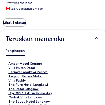
Staff was the best
Salah, perjalanan 2 malam
Lihat 1 ulasan
Teruskan meneroka
Penginapan
P
Amzar Motel Cenang
a
P
Villa Hutan Datai
u
a
P
Berjaya Langkawi Resort
t
u
a
P
Tanjung Puteri Motel
a
t
u
a
P
Villa Paddy
n
a
t
u
a
P
The Pure Hotel Langkawi
S
n
a
t
u
a
P
The Datai Langkawi
t
S
n
a
t
u
a
P
Oyo 91271 Cik Ein Homestay
a
t
S
n
a
t
u
a
P
Ombak Villa Langkawi
n
a
t
S
n
a
t
u
a
P
The Bayou Hotel Langkawi