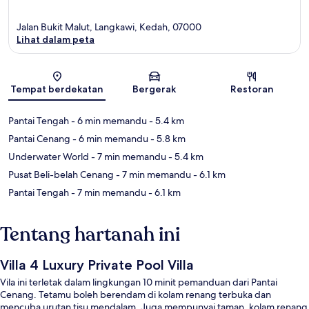
Jalan Bukit Malut, Langkawi, Kedah, 07000
Lihat dalam peta
Peta
Tempat berdekatan
Bergerak
Restoran
Pantai Tengah
- 6 min memandu
- 5.4 km
Pantai Cenang
- 6 min memandu
- 5.8 km
Underwater World
- 7 min memandu
- 5.4 km
Pusat Beli-belah Cenang
- 7 min memandu
- 6.1 km
Pantai Tengah
- 7 min memandu
- 6.1 km
Tentang hartanah ini
Villa 4 Luxury Private Pool Villa
Vila ini terletak dalam lingkungan 10 minit pemanduan dari Pantai
Cenang. Tetamu boleh berendam di kolam renang terbuka dan
mencuba urutan tisu mendalam. Juga mempunyai taman, kolam renang