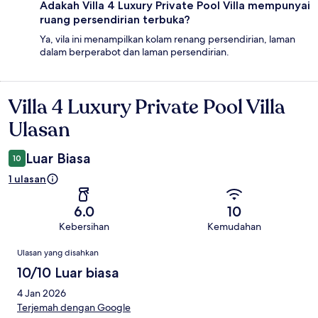
Adakah Villa 4 Luxury Private Pool Villa mempunyai
ruang persendirian terbuka?
Ya, vila ini menampilkan kolam renang persendirian, laman
dalam berperabot dan laman persendirian.
Villa 4 Luxury Private Pool Villa
Ulasan
Ulasan
Luar Biasa
10
1 ulasan
6.0
10
Kebersihan
Kemudahan
Ulasan
Ulasan yang disahkan
10/10 Luar biasa
4 Jan 2026
Terjemah dengan Google