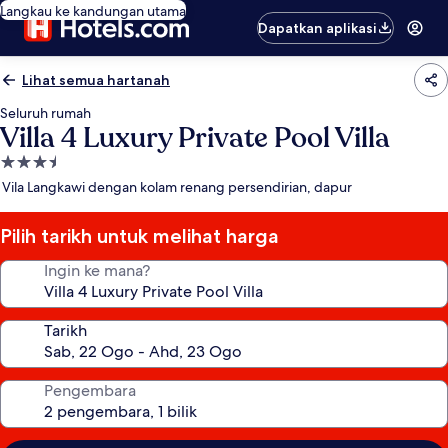
Langkau ke kandungan utama
Dapatkan aplikasi
Lihat semua hartanah
Seluruh rumah
Villa 4 Luxury Private Pool Villa
Hartanah
3.5
Vila Langkawi dengan kolam renang persendirian, dapur
bintang
Pilih tarikh untuk melihat harga
Ingin ke mana?
Tarikh
Pengembara