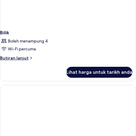
Bilik
Boleh menampung 4
Wi-Fi percuma
Butiran
Butiran lanjut
selanjutnya
untuk
Lihat harga untuk tarikh anda
Bilik