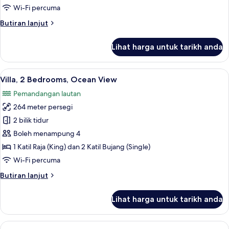
Ocean
Wi-Fi percuma
View
Butiran
Butiran lanjut
selanjutnya
untuk
Lihat harga untuk tarikh anda
Villa,
1
Bedroom,
Lihat
Villa, 2 Bedrooms, Ocean View | Peti bes
5
Ocean
Villa, 2 Bedrooms, Ocean View
semua
View
Pemandangan lautan
foto
264 meter persegi
untuk
Villa,
2 bilik tidur
2
Boleh menampung 4
Bedrooms,
1 Katil Raja (King) dan 2 Katil Bujang (Single)
Ocean
Wi-Fi percuma
View
Butiran
Butiran lanjut
selanjutnya
untuk
Lihat harga untuk tarikh anda
Villa,
2
Bedrooms,
Lihat
Villa, 3 Bedrooms, Ocean View | Pema