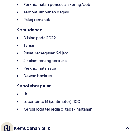
Perkhidmatan pencucian kering/dobi
Tempat simpanan bagasi
Pakej romantik
Kemudahan
Dibina pada 2022
Taman
Pusat kecergasan 24 jam
2 kolam renang terbuka
Perkhidmatan spa
Dewan bankuet
Kebolehcapaian
Lif
Lebar pintu lif (sentimeter): 100
Kerusi roda tersedia di tapak hartanah
Kemudahan bilik