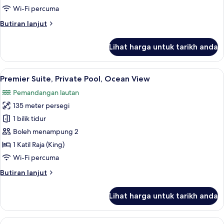
Bedrooms,
Wi-Fi percuma
Ocean
Butiran
Butiran lanjut
View
selanjutnya
untuk
Lihat harga untuk tarikh anda
Premier
Suite,
2
Lihat
Premier Suite, Private Pool, Ocean View 
4
Bedrooms,
Premier Suite, Private Pool, Ocean View
semua
Ocean
Pemandangan lautan
View
foto
135 meter persegi
untuk
Premier
1 bilik tidur
Suite,
Boleh menampung 2
Private
1 Katil Raja (King)
Pool,
Wi-Fi percuma
Ocean
Butiran
Butiran lanjut
View
selanjutnya
untuk
Lihat harga untuk tarikh anda
Premier
Suite,
Private
Lihat
Suite (PARKROYAL) | Peti besi dalam bili