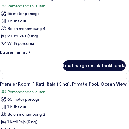
semua
Bujang
Pemandangan lautan
(Single),
foto
Ocean
56 meter persegi
untuk
View
Premier
1 bilik tidur
Room,
Boleh menampung 4
Berbilang
2 Katil Raja (King)
Katil,
Wi-Fi percuma
Corner
Butiran
Butiran lanjut
(Ocean)
selanjutnya
untuk
Lihat harga untuk tarikh anda
Premier
Room,
Berbilang
Lihat
Premier Room, 1 Katil Raja (King), Priva
4
Katil,
Premier Room, 1 Katil Raja (King), Private Pool, Ocean View
semua
Corner
Pemandangan lautan
(Ocean)
foto
60 meter persegi
untuk
Premier
1 bilik tidur
Room,
Boleh menampung 2
1
1 Katil Raja (King)
Katil