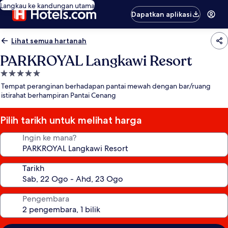
Langkau ke kandungan utama
Dapatkan aplikasi
Lihat semua hartanah
PARKROYAL Langkawi Resort
Hartanah
5.0
Tempat peranginan berhadapan pantai mewah dengan bar/ruang
bintang
istirahat berhampiran Pantai Cenang
Pilih tarikh untuk melihat harga
Ingin ke mana?
Tarikh
Pengembara