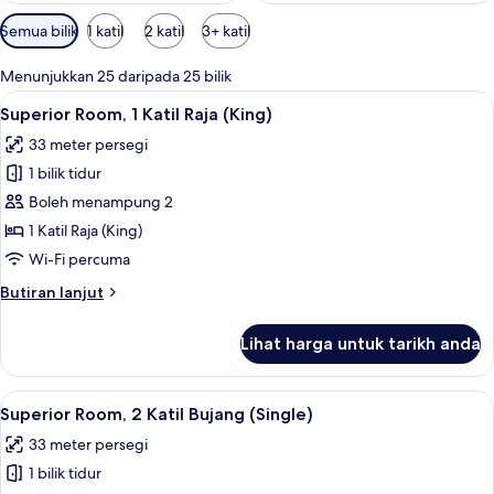
Penapis
Semua bilik
1 katil
2 katil
3+ katil
yang
tersedia
Menunjukkan 25 daripada 25 bilik
untuk
Lihat
Superior Room, 1 Katil Raja (King) | Peti
4
Superior Room, 1 Katil Raja (King)
bilik
semua
33 meter persegi
foto
1 bilik tidur
untuk
Superior
Boleh menampung 2
Room,
1 Katil Raja (King)
1
Wi-Fi percuma
Katil
Butiran
Butiran lanjut
Raja
selanjutnya
(King)
untuk
Lihat harga untuk tarikh anda
Superior
Room,
1
Lihat
Superior Room, 2 Katil Bujang (Single) |
6
Katil
Superior Room, 2 Katil Bujang (Single)
semua
Raja
33 meter persegi
(King)
foto
1 bilik tidur
untuk