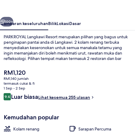
belumnya
Seterusnya
100+
Gambaran keseluruhan
Bilik
Lokasi
Dasar
PARKROYAL Langkawi Resort merupakan pilihan yang bagus untuk
penginapan pantai anda di Langkawi. 2 kolam renang terbuka
menyediakan keseronokan untuk semua manakala tetamu yang
ingin memanjakan diri boleh menikmati urut, rawatan muka dan
refleksologi. Pilihan tempat makan termasuk 2 restoran dan bar
merupakan tempat yang bagus untuk menikmati minuman sejuk.
Sorotan lain di tempat peranginan mewah ini termasuk kelab kanak-
Harga
RM1,120
kanak percuma, pusat kecergasan 24 jam, dan taman. Pengembara
semasa
RM1,140 jumlah
lain memuji tentang kakitangan dan sarapan.
ialah
termasuk cukai & fi
Teres/patio
RM1,120
1 Sep - 2 Sep
Ulasan
Luar biasa
9.4
Lihat kesemua 255 ulasan
9.4 daripada 10
Kemudahan popular
Kolam renang
Sarapan Percuma