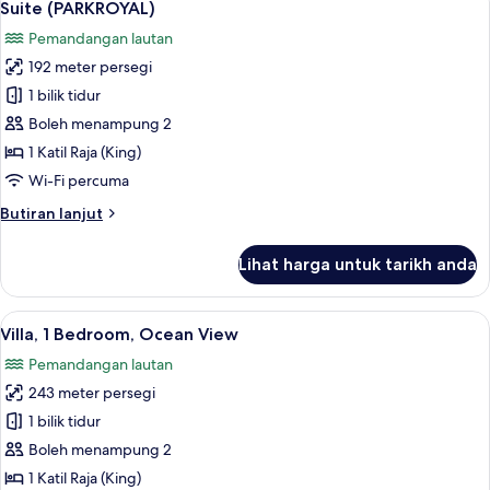
6
Pool,
Suite (PARKROYAL)
semua
Ocean
Pemandangan lautan
View
foto
192 meter persegi
untuk
Suite
1 bilik tidur
(PARKROYAL)
Boleh menampung 2
1 Katil Raja (King)
Wi-Fi percuma
Butiran
Butiran lanjut
selanjutnya
untuk
Lihat harga untuk tarikh anda
Suite
(PARKROYAL)
Lihat
Villa, 1 Bedroom, Ocean View | Peti besi
6
Villa, 1 Bedroom, Ocean View
semua
Pemandangan lautan
foto
243 meter persegi
untuk
Villa,
1 bilik tidur
1
Boleh menampung 2
Bedroom,
1 Katil Raja (King)