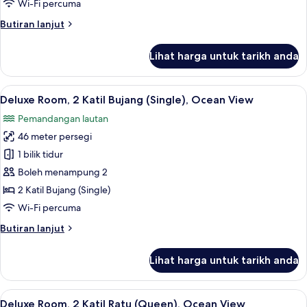
Wi-Fi percuma
Raja
Butiran
Butiran lanjut
(King),
selanjutnya
Ocean
untuk
Lihat harga untuk tarikh anda
View
Deluxe
Room,
1
Lihat
Peti besi dalam bilik, meja, langsir/tira
6
Katil
Deluxe Room, 2 Katil Bujang (Single), Ocean View
semua
Raja
Pemandangan lautan
(King),
foto
Ocean
46 meter persegi
untuk
View
Deluxe
1 bilik tidur
Room,
Boleh menampung 2
2
2 Katil Bujang (Single)
Katil
Wi-Fi percuma
Bujang
Butiran
Butiran lanjut
(Single),
selanjutnya
Ocean
untuk
Lihat harga untuk tarikh anda
View
Deluxe
Room,
2
Lihat
Peti besi dalam bilik, meja, langsir/tira
7
Katil
Deluxe Room, 2 Katil Ratu (Queen), Ocean View