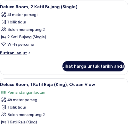
1
Lihat
Deluxe Room, 2 Katil Bujang (Single) | P
8
Katil
Deluxe Room, 2 Katil Bujang (Single)
semua
Raja
41 meter persegi
(King)
foto
1 bilik tidur
untuk
Deluxe
Boleh menampung 2
Room,
2 Katil Bujang (Single)
2
Wi-Fi percuma
Katil
Butiran
Butiran lanjut
Bujang
selanjutnya
(Single)
untuk
Lihat harga untuk tarikh anda
Deluxe
Room,
2
Lihat
Deluxe Room, 1 Katil Raja (King), Ocean 
7
Katil
Deluxe Room, 1 Katil Raja (King), Ocean View
semua
Bujang
Pemandangan lautan
(Single)
foto
46 meter persegi
untuk
Deluxe
1 bilik tidur
Room,
Boleh menampung 2
1
1 Katil Raja (King)
Katil