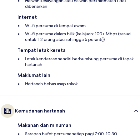
Haiwan kesayangan atau haiwan perkhidmatan tidak
dibenarkan
Internet
Wi-fi percuma di tempat awam
Wi-fi percuma dalam bilik (kelajuan: 100+ Mbps (sesuai
untuk 1-2 orang atau sehingga 6 peranti))
Tempat letak kereta
Letak kenderaan sendiri berbumbung percuma di tapak
hartanah
Maklumat lain
Hartanah bebas asap rokok
Kemudahan hartanah
Makanan dan minuman
Sarapan bufet percuma setiap pagi 7:00–10:30