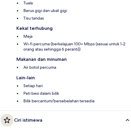
Tuala
Berus gigi dan ubat gigi
Tisu tandas
Kekal terhubung
Meja
Wi-fi percuma (berkelajuan 100+ Mbps (sesuai untuk 1-2
orang atau sehingga 6 peranti))
Makanan dan minuman
Air botol percuma
Lain-lain
Setiap hari
Peti besi dalam bilik
Bilik bercantum/bersebelahan tersedia
Ciri istimewa