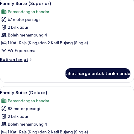
Lihat
4
Katil
Family Suite (Superior)
semua
Bujang
Pemandangan bandar
(Single),
foto
Private
67 meter persegi
untuk
Pool,
Family
2 bilik tidur
Ocean
Suite
View
Boleh menampung 4
(Superior)
1 Katil Raja (King) dan 2 Katil Bujang (Single)
Wi-Fi percuma
Butiran
Butiran lanjut
selanjutnya
untuk
Lihat harga untuk tarikh anda
Family
Suite
(Superior)
Lihat
Family Suite (Deluxe) | Peti besi dalam b
4
Family Suite (Deluxe)
semua
Pemandangan bandar
foto
83 meter persegi
untuk
Family
2 bilik tidur
Suite
Boleh menampung 4
(Deluxe)
1 Katil Raja (King) dan 2 Katil Bujang (Single)