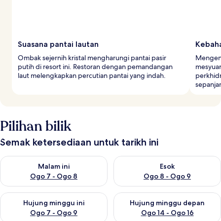
Suasana pantai lautan
Kebaha
Ombak sejernih kristal mengharungi pantai pasir
Mengend
putih di resort ini. Restoran dengan pemandangan
mesyuar
laut melengkapkan percutian pantai yang indah.
perkhid
sepanja
Pilihan bilik
Semak ketersediaan untuk tarikh ini
Semak ketersediaan untuk malam ini Ogo 7 - Ogo 8
Semak ketersediaan untuk es
Malam ini
Esok
Ogo 7 - Ogo 8
Ogo 8 - Ogo 9
Semak ketersediaan untuk hujung minggu ini Ogo 7 - Ogo 9
Semak ketersediaan untuk hu
Hujung minggu ini
Hujung minggu depan
Ogo 7 - Ogo 9
Ogo 14 - Ogo 16