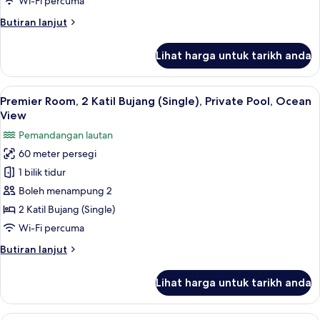
Wi-Fi percuma
Raja
Butiran
Butiran lanjut
(King),
selanjutnya
Private
untuk
Lihat harga untuk tarikh anda
Pool,
Premier
Room,
Ocean
1
Lihat
Peti besi dalam bilik, meja, langsir/tira
View
6
Katil
Premier Room, 2 Katil Bujang (Single), Private Pool, Ocean
semua
Raja
View
(King),
foto
Pemandangan lautan
Private
untuk
Pool,
60 meter persegi
Premier
Ocean
1 bilik tidur
Room,
View
2
Boleh menampung 2
Katil
2 Katil Bujang (Single)
Bujang
Wi-Fi percuma
(Single),
Butiran
Butiran lanjut
Private
selanjutnya
Pool,
untuk
Lihat harga untuk tarikh anda
Premier
Ocean
Room,
View
2
Family Suite (Superior) | Peti besi dalam