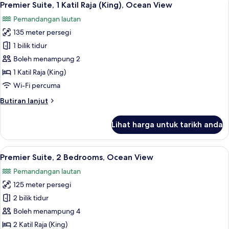
4
Katil
Premier Suite, 1 Katil Raja (King), Ocean View
semua
Raja
Pemandangan lautan
(King),
foto
Ocean
135 meter persegi
untuk
View
Premier
1 bilik tidur
Suite,
Boleh menampung 2
1
1 Katil Raja (King)
Katil
Wi-Fi percuma
Raja
Butiran
Butiran lanjut
(King),
selanjutnya
Ocean
untuk
Lihat harga untuk tarikh anda
View
Premier
Suite,
1
Lihat
Premier Suite, 2 Bedrooms, Ocean View |
5
Katil
Premier Suite, 2 Bedrooms, Ocean View
semua
Raja
Pemandangan lautan
(King),
foto
Ocean
125 meter persegi
untuk
View
Premier
2 bilik tidur
Suite,
Boleh menampung 4
2
2 Katil Raja (King)