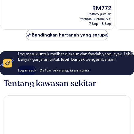
Hebat,
Luar
Harga
RM772
1,006
Biasa,
ialah
RM869 jumlah
ulasan
655
RM772
termasuk cukai & fi
ulasan
7 Sep - 8 Sep
Bandingkan hartanah yang serupa
Log masuk untuk melihat diskaun dan faedah yang layak. Lebih
banyak ganjaran untuk lebih banyak pengembaraan!
Log masuk
Daftar sekarang, ia percuma
Tentang kawasan sekitar