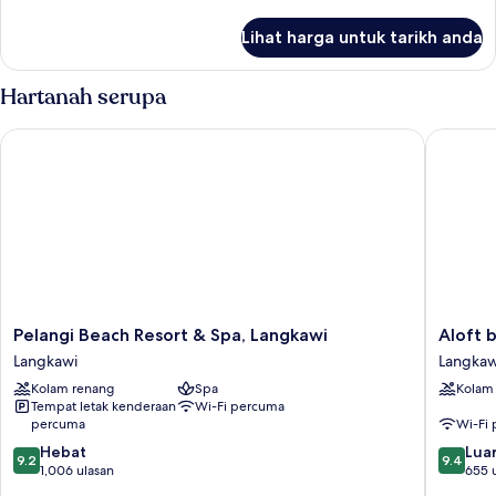
selanjutnya
untuk
Lihat harga untuk tarikh anda
Deluxe
King
Hartanah serupa
Pelangi Beach Resort & Spa, Langkawi
Aloft by
Pelangi
Aloft
Pelangi Beach Resort & Spa, Langkawi
Aloft 
Beach
by
Langkawi
Langkaw
Resort
Marriott
Kolam renang
Spa
Kolam
&
Langkaw
Tempat letak kenderaan
Wi-Fi percuma
Spa,
Pantai
percuma
Wi-Fi
Langkawi
Tengah
9.2
9.4
Langkawi
Hebat
Langkaw
Luar
9.2
9.4
daripada
daripad
1,006 ulasan
655 
10,
10,