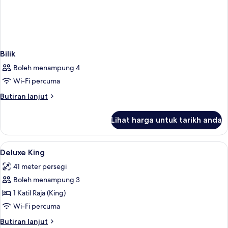
Bilik
Boleh menampung 4
Wi-Fi percuma
Butiran
Butiran lanjut
selanjutnya
untuk
Lihat harga untuk tarikh anda
Bilik
Lihat
Peti besi dalam bilik, meja, langsir/tira
2
Deluxe King
semua
41 meter persegi
foto
Boleh menampung 3
untuk
Deluxe
1 Katil Raja (King)
King
Wi-Fi percuma
Butiran
Butiran lanjut