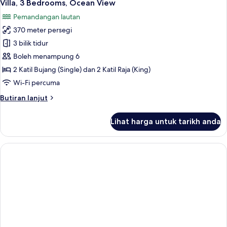
6
Ocean
Villa, 3 Bedrooms, Ocean View
semua
View
Pemandangan lautan
foto
370 meter persegi
untuk
Villa,
3 bilik tidur
3
Boleh menampung 6
Bedrooms,
2 Katil Bujang (Single) dan 2 Katil Raja (King)
Ocean
Wi-Fi percuma
View
Butiran
Butiran lanjut
selanjutnya
untuk
Lihat harga untuk tarikh anda
Villa,
3
Bedrooms,
Ocean
View