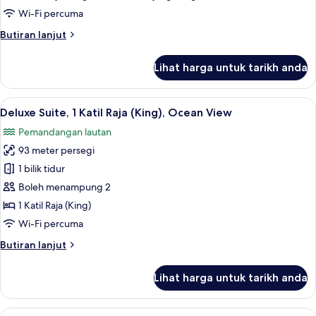
Wi-Fi percuma
Butiran
Butiran lanjut
selanjutnya
untuk
Lihat harga untuk tarikh anda
Family
Suite
(Deluxe)
Lihat
Deluxe Suite, 1 Katil Raja (King), Ocean 
5
Deluxe Suite, 1 Katil Raja (King), Ocean View
semua
Pemandangan lautan
foto
93 meter persegi
untuk
Deluxe
1 bilik tidur
Suite,
Boleh menampung 2
1
1 Katil Raja (King)
Katil
Wi-Fi percuma
Raja
Butiran
Butiran lanjut
(King),
selanjutnya
Ocean
untuk
Lihat harga untuk tarikh anda
View
Deluxe
Suite,
1
Lihat
Premier Suite, 1 Katil Raja (King), Ocean