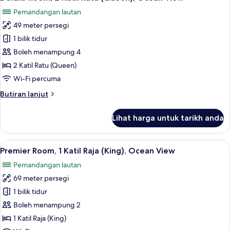
semua
Bujang
Pemandangan lautan
(Single),
foto
Ocean
49 meter persegi
untuk
View
Deluxe
1 bilik tidur
Room,
Boleh menampung 4
2
2 Katil Ratu (Queen)
Katil
Wi-Fi percuma
Ratu
Butiran
Butiran lanjut
(Queen),
selanjutnya
Ocean
untuk
Lihat harga untuk tarikh anda
View
Deluxe
Room,
2
Lihat
Premier Room, 1 Katil Raja (King), Ocean
4
Katil
Premier Room, 1 Katil Raja (King), Ocean View
semua
Ratu
Pemandangan lautan
(Queen),
foto
Ocean
69 meter persegi
untuk
View
Premier
1 bilik tidur
Room,
Boleh menampung 2
1
1 Katil Raja (King)
Katil