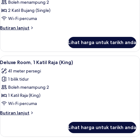
Superior
Boleh menampung 2
Room,
2 Katil Bujang (Single)
2
Wi-Fi percuma
Katil
Butiran
Butiran lanjut
Bujang
selanjutnya
(Single)
untuk
Lihat harga untuk tarikh anda
Superior
Room,
2
Lihat
Deluxe Room, 1 Katil Raja (King) | P
5
Katil
Deluxe Room, 1 Katil Raja (King)
semua
Bujang
41 meter persegi
(Single)
foto
1 bilik tidur
untuk
Deluxe
Boleh menampung 2
Room,
1 Katil Raja (King)
1
Wi-Fi percuma
Katil
Butiran
Butiran lanjut
Raja
selanjutnya
(King)
untuk
Lihat harga untuk tarikh anda
Deluxe
Room,