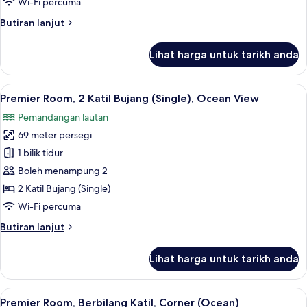
Wi-Fi percuma
Raja
Butiran
Butiran lanjut
(King),
selanjutnya
Ocean
untuk
Lihat harga untuk tarikh anda
View
Premier
Room,
1
Lihat
Peti besi dalam bilik, meja, langsir/tira
4
Katil
Premier Room, 2 Katil Bujang (Single), Ocean View
semua
Raja
Pemandangan lautan
(King),
foto
Ocean
69 meter persegi
untuk
View
Premier
1 bilik tidur
Room,
Boleh menampung 2
2
2 Katil Bujang (Single)
Katil
Wi-Fi percuma
Bujang
Butiran
Butiran lanjut
(Single),
selanjutnya
Ocean
untuk
Lihat harga untuk tarikh anda
View
Premier
Room,
2
Lihat
Premier Room, Berbilang Katil, Corner (O
4
Katil
Premier Room, Berbilang Katil, Corner (Ocean)