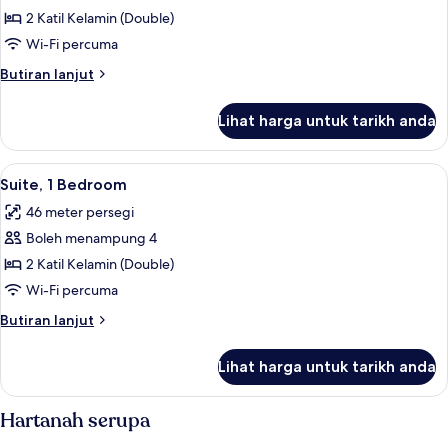
Room,
2 Katil Kelamin (Double)
2
Wi-Fi percuma
Katil
Butiran
Butiran lanjut
Kelamin
selanjutnya
(Double)
untuk
Lihat harga untuk tarikh anda
Room,
2
Katil
Lihat
Suite, 1 Bedroom | Peralatan tempat ti
8
Kelamin
Suite, 1 Bedroom
semua
(Double)
46 meter persegi
foto
Boleh menampung 4
untuk
Suite,
2 Katil Kelamin (Double)
1
Wi-Fi percuma
Bedroom
Butiran
Butiran lanjut
selanjutnya
untuk
Lihat harga untuk tarikh anda
Suite,
1
Bedroom
Hartanah serupa