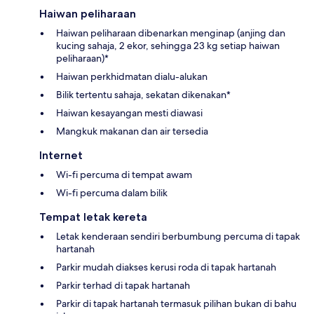
Haiwan peliharaan
Haiwan peliharaan dibenarkan menginap (anjing dan
kucing sahaja, 2 ekor, sehingga 23 kg setiap haiwan
peliharaan)*
Haiwan perkhidmatan dialu-alukan
Bilik tertentu sahaja, sekatan dikenakan*
Haiwan kesayangan mesti diawasi
Mangkuk makanan dan air tersedia
Internet
Wi-fi percuma di tempat awam
Wi-fi percuma dalam bilik
Tempat letak kereta
Letak kenderaan sendiri berbumbung percuma di tapak
hartanah
Parkir mudah diakses kerusi roda di tapak hartanah
Parkir terhad di tapak hartanah
Parkir di tapak hartanah termasuk pilihan bukan di bahu