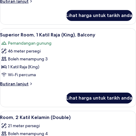
Butiran
Butiran lanjut
Bedroom
selanjutnya
untuk
Lihat harga untuk tarikh anda
Premium
Loft,
1
Lihat
Superior Room, 1 Katil Raja (King), Bal
9
Bedroom
Superior Room, 1 Katil Raja (King), Balcony
semua
Pemandangan gunung
foto
46 meter persegi
untuk
Superior
Boleh menampung 3
Room,
1 Katil Raja (King)
1
Wi-Fi percuma
Katil
Butiran
Butiran lanjut
Raja
selanjutnya
(King),
untuk
Lihat harga untuk tarikh anda
Superior
Balcony
Room,
1
Lihat
Room, 2 Katil Kelamin (Double) | Peral
6
Katil
Room, 2 Katil Kelamin (Double)
semua
Raja
21 meter persegi
(King),
foto
Balcony
Boleh menampung 4
untuk