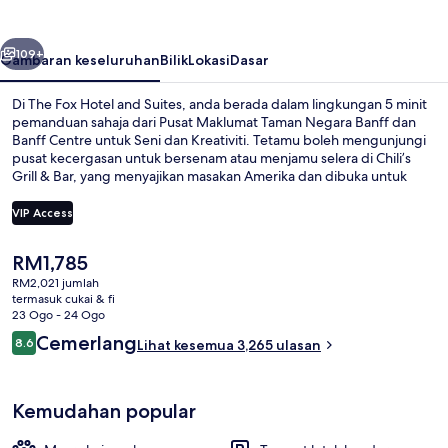
and
Suites
belumnya
Seterusnya
109+
Gambaran keseluruhan
Bilik
Lokasi
Dasar
Di The Fox Hotel and Suites, anda berada dalam lingkungan 5 minit
pemanduan sahaja dari Pusat Maklumat Taman Negara Banff dan
Banff Centre untuk Seni dan Kreativiti. Tetamu boleh mengunjungi
pusat kecergasan untuk bersenam atau menjamu selera di Chili’s
Grill & Bar, yang menyajikan masakan Amerika dan dibuka untuk
sarapan, makan tengah hari dan makan malam. Sorotan lain
termasuk bar/ruang istirahat, tab panas, dan sauna. Pengembara
VIP Access
lain memuji tentang kolam renang dan kakitangan.
Harga
RM1,785
Tab spa tertutup
semasa
RM2,021 jumlah
ialah
termasuk cukai & fi
RM1,785
23 Ogo - 24 Ogo
Ulasan
Cemerlang
8.6
Lihat kesemua 3,265 ulasan
8.6 daripada 10
Kemudahan popular