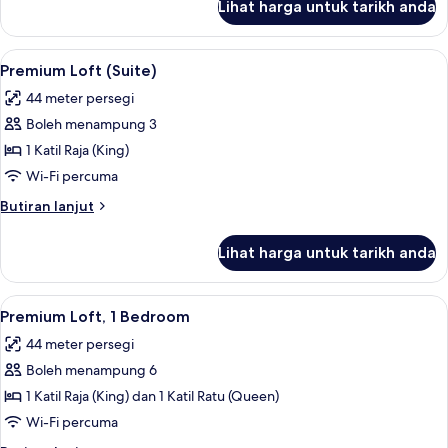
Lihat harga untuk tarikh anda
Superior
Suite,
2
Lihat
Premium Loft (Suite) | Peralatan tempa
9
Bedrooms
Premium Loft (Suite)
semua
44 meter persegi
foto
Boleh menampung 3
untuk
Premium
1 Katil Raja (King)
Loft
Wi-Fi percuma
(Suite)
Butiran
Butiran lanjut
selanjutnya
untuk
Lihat harga untuk tarikh anda
Premium
Loft
(Suite)
Lihat
Premium Loft, 1 Bedroom | Peralatan t
12
Premium Loft, 1 Bedroom
semua
44 meter persegi
foto
Boleh menampung 6
untuk
Premium
1 Katil Raja (King) dan 1 Katil Ratu (Queen)
Loft,
Wi-Fi percuma
1