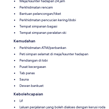
Meja/kaunter hadapan 24 jam
Perkhidmatan rencam
Bantuan pelancongan/tiket
Perkhidmatan pencucian kering/dobi
Tempat simpanan bagasi
Tempat simpanan peralatan ski
Kemudahan
Perkhidmatan ATM/perbankan
Peti simpan selamat di meja/kaunter hadapan
Pendiangan di lobi
Pusat kecergasan
Tab panas
Sauna
Dewan bankuet
Kebolehcapaian
Lif
Laluan perjalanan yang boleh diakses dengan kerusi roda