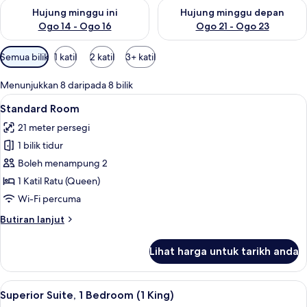
Semak ketersediaan untuk hujung minggu ini Ogo 14 - Ogo 16
Semak ketersediaan untuk hu
Hujung minggu ini
Hujung minggu depan
Ogo 14 - Ogo 16
Ogo 21 - Ogo 23
Penapis
Semua bilik
1 katil
2 katil
3+ katil
yang
tersedia
Menunjukkan 8 daripada 8 bilik
untuk
Lihat
Standard Room | Peralatan tempat tidu
6
Standard Room
bilik
semua
21 meter persegi
foto
1 bilik tidur
untuk
Standard
Boleh menampung 2
Room
1 Katil Ratu (Queen)
Wi-Fi percuma
Butiran
Butiran lanjut
selanjutnya
untuk
Lihat harga untuk tarikh anda
Standard
Room
Lihat
Superior Suite, 1 Bedroom (1 King) | Pe
8
Superior Suite, 1 Bedroom (1 King)
semua