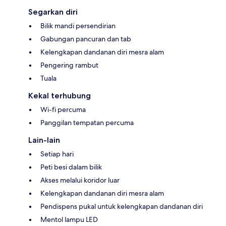
Segarkan diri
Bilik mandi persendirian
Gabungan pancuran dan tab
Kelengkapan dandanan diri mesra alam
Pengering rambut
Tuala
Kekal terhubung
Wi-fi percuma
Panggilan tempatan percuma
Lain-lain
Setiap hari
Peti besi dalam bilik
Akses melalui koridor luar
Kelengkapan dandanan diri mesra alam
Pendispens pukal untuk kelengkapan dandanan diri
Mentol lampu LED