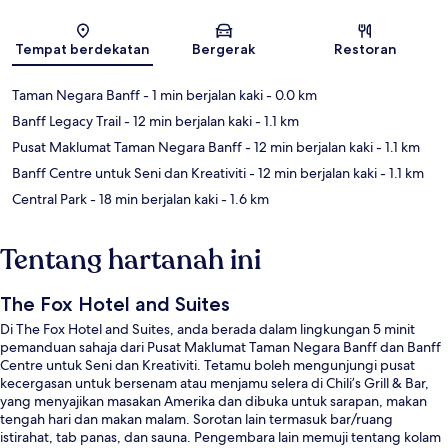
Peta
Tempat berdekatan
Bergerak
Restoran
Taman Negara Banff
- 1 min berjalan kaki
- 0.0 km
Banff Legacy Trail
- 12 min berjalan kaki
- 1.1 km
Pusat Maklumat Taman Negara Banff
- 12 min berjalan kaki
- 1.1 km
Banff Centre untuk Seni dan Kreativiti
- 12 min berjalan kaki
- 1.1 km
Central Park
- 18 min berjalan kaki
- 1.6 km
Tentang hartanah ini
The Fox Hotel and Suites
Di The Fox Hotel and Suites, anda berada dalam lingkungan 5 minit
pemanduan sahaja dari Pusat Maklumat Taman Negara Banff dan Banff
Centre untuk Seni dan Kreativiti. Tetamu boleh mengunjungi pusat
kecergasan untuk bersenam atau menjamu selera di Chili’s Grill & Bar,
yang menyajikan masakan Amerika dan dibuka untuk sarapan, makan
tengah hari dan makan malam. Sorotan lain termasuk bar/ruang
istirahat, tab panas, dan sauna. Pengembara lain memuji tentang kolam