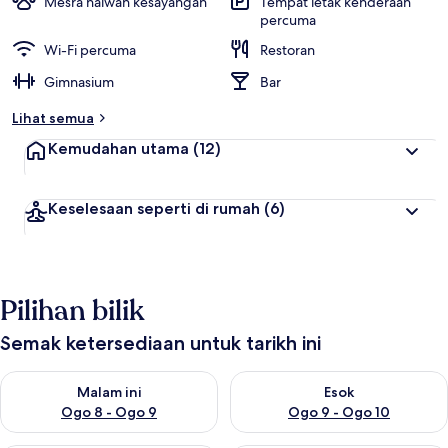
Mesra haiwan kesayangan
Tempat letak kenderaan
percuma
Wi-Fi percuma
Restoran
Gimnasium
Bar
Lihat semua
Kemudahan utama
(12)
Keselesaan seperti di rumah
(6)
Pilihan bilik
Semak ketersediaan untuk tarikh ini
Semak ketersediaan untuk malam ini Ogo 8 - Ogo 9
Semak ketersediaan untuk es
Malam ini
Esok
Ogo 8 - Ogo 9
Ogo 9 - Ogo 10