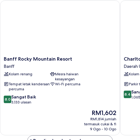
Banff Rocky Mountain Resort
Charlton
Banff
Charlton
Banff Rocky Mountain Resort
Charlt
Rocky
Banff
Banff
Daerah
Mountain
Daerah
Kolam renang
Mesra haiwan
Kolam
Resort
Uptown
kesayangan
Banff
Tempat letak kenderaan
Wi-Fi percuma
Parkir 
percuma
8.4
San
8.4
8.0
Sangat Baik
daripad
1,065
8.0
daripada
3,133 ulasan
10,
10,
Sangat
Harga
RM1,602
Sangat
Baik,
ialah
Baik,
RM1,814 jumlah
1,065
RM1,602
termasuk cukai & fi
3,133
ulasan
9 Ogo - 10 Ogo
ulasan