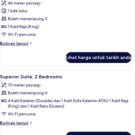
46 meter persegi
foto
1 bilik tidur
untuk
Superior
Boleh menampung 3
Suite,
1 Katil Raja (King)
1
Wi-Fi percuma
Bedroom
Butiran
Butiran lanjut
(1
selanjutnya
King)
untuk
Lihat harga untuk tarikh anda
Superior
Suite,
1
Lihat
Superior Suite, 2 Bedrooms | Ruang ta
12
Bedroom
Superior Suite, 2 Bedrooms
semua
(1
70 meter persegi
King)
foto
Boleh menampung 6
untuk
Superior
4 Katil Kelamin (Double) dan 1 Katil Sofa Kelamin ATAU 1 Katil Raja
(King) dan 1 Katil Ratu (Queen)
Suite,
Wi-Fi percuma
2
Bedrooms
Butiran
Butiran lanjut
selanjutnya
untuk