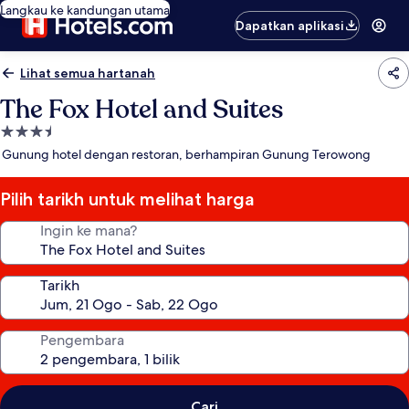
Langkau ke kandungan utama
Dapatkan aplikasi
Lihat semua hartanah
The Fox Hotel and Suites
Hartanah
3.5
Gunung hotel dengan restoran, berhampiran Gunung Terowong
bintang
Pilih tarikh untuk melihat harga
Ingin ke mana?
Tarikh
Pengembara
Cari