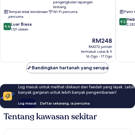
pengangkutan lapangan
terbang
Tempat letak kenderaan
Wi-Fi percuma
Parkir 
percuma
9.2
Heb
9.2
9.4
Luar Biasa
daripad
2,28
9.4
daripada
1,121 ulasan
10,
10,
Hebat,
Harga
RM248
Luar
2,283
ialah
Biasa,
ulasan
RM272 jumlah
RM248
1,121
termasuk cukai & fi
ulasan
16 Ogo - 17 Ogo
Bandingkan hartanah yang serupa
Log masuk untuk melihat diskaun dan faedah yang layak. Lebih
banyak ganjaran untuk lebih banyak pengembaraan!
Log masuk
Daftar sekarang, ia percuma
Tentang kawasan sekitar