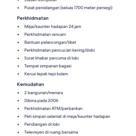
Pusat persidangan (seluas 1700 meter persegi)
Perkhidmatan
Meja/kaunter hadapan 24 jam
Perkhidmatan rencam
Bantuan pelancongan/tiket
Perkhidmatan pencucian kering/dobi
Surat khabar percuma di lobi
Tempat simpanan bagasi
Kerusi lepak tepi kolam
Kemudahan
2 bangunan/menara
Dibina pada 2006
Perkhidmatan ATM/perbankan
Peti simpan selamat di meja/kaunter hadapan
Pendiangan di lobi
Televisyen di ruang bersama