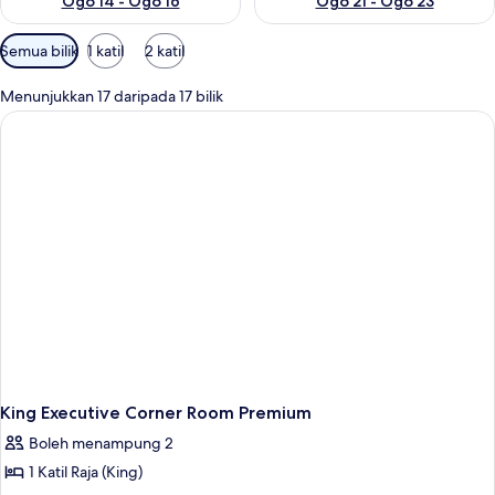
Ogo 14 - Ogo 16
Ogo 21 - Ogo 23
Penapis
Semua bilik
1 katil
2 katil
yang
tersedia
Menunjukkan 17 daripada 17 bilik
untuk
bilik
King Executive Corner Room Premium
Boleh menampung 2
1 Katil Raja (King)