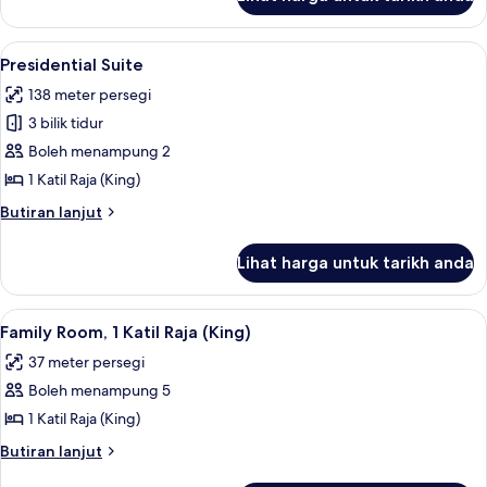
Executive
Twin
Room
Lihat
Presidential Suite | Peralatan tempat t
35
Presidential Suite
semua
138 meter persegi
foto
3 bilik tidur
untuk
Presidential
Boleh menampung 2
Suite
1 Katil Raja (King)
Butiran
Butiran lanjut
selanjutnya
untuk
Lihat harga untuk tarikh anda
Presidential
Suite
Lihat
Peralatan tempat tidur premium, bar mi
11
Family Room, 1 Katil Raja (King)
semua
37 meter persegi
foto
Boleh menampung 5
untuk
Family
1 Katil Raja (King)
Room,
Butiran
Butiran lanjut
1
selanjutnya