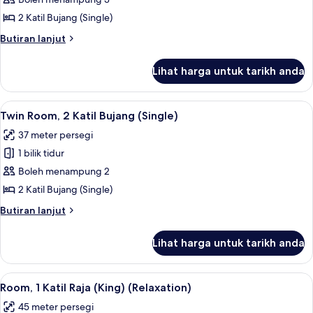
Room,
2
2 Katil Bujang (Single)
Katil
Butiran
Butiran lanjut
Bujang
selanjutnya
(Single)
untuk
Lihat harga untuk tarikh anda
Room,
2
Katil
Lihat
Twin Room, 2 Katil Bujang (Single) | Pe
3
Bujang
Twin Room, 2 Katil Bujang (Single)
semua
(Single)
37 meter persegi
foto
1 bilik tidur
untuk
Twin
Boleh menampung 2
Room,
2 Katil Bujang (Single)
2
Butiran
Butiran lanjut
Katil
selanjutnya
Bujang
untuk
Lihat harga untuk tarikh anda
Twin
(Single)
Room,
2
Lihat
Room, 1 Katil Raja (King) (Relaxation) 
12
Katil
Room, 1 Katil Raja (King) (Relaxation)
semua
Bujang
45 meter persegi
(Single)
foto