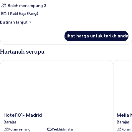
foto
Boleh menampung 3
untuk
Deluxe
1 Katil Raja (King)
Room,
Butiran
Butiran lanjut
1
selanjutnya
untuk
Katil
Lihat harga untuk tarikh anda
Deluxe
Raja
Room,
(King)
1
Hartanah serupa
Katil
Raja
Hotel101- Madrid
Melia Ma
(King)
Hotel101-
Melia
Hotel101- Madrid
Melia 
Madrid
Madrid
Barajas
Barajas
Barajas
Barajas
Kolam renang
Perkhidmatan
Kolam
Barajas