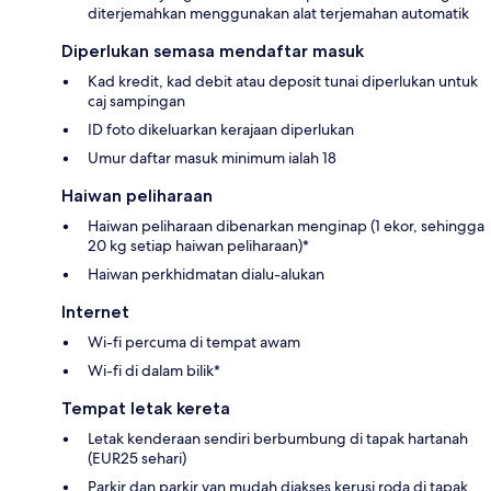
diterjemahkan menggunakan alat terjemahan automatik
Diperlukan semasa mendaftar masuk
Kad kredit, kad debit atau deposit tunai diperlukan untuk
caj sampingan
ID foto dikeluarkan kerajaan diperlukan
Umur daftar masuk minimum ialah 18
Haiwan peliharaan
Haiwan peliharaan dibenarkan menginap (1 ekor, sehingga
20 kg setiap haiwan peliharaan)*
Haiwan perkhidmatan dialu-alukan
Internet
Wi-fi percuma di tempat awam
Wi-fi di dalam bilik*
Tempat letak kereta
Letak kenderaan sendiri berbumbung di tapak hartanah
(EUR25 sehari)
Parkir dan parkir van mudah diakses kerusi roda di tapak