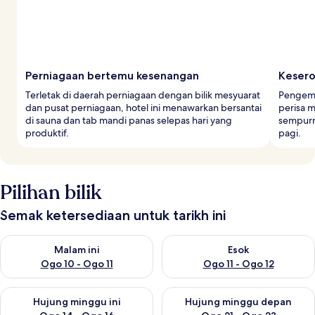
Perniagaan bertemu kesenangan
Kesero
Terletak di daerah perniagaan dengan bilik mesyuarat
Pengemb
dan pusat perniagaan, hotel ini menawarkan bersantai
perisa 
di sauna dan tab mandi panas selepas hari yang
sempurn
produktif.
pagi.
Pilihan bilik
Semak ketersediaan untuk tarikh ini
Semak ketersediaan untuk malam ini Ogo 10 - Ogo 11
Semak ketersediaan untuk eso
Malam ini
Esok
Ogo 10 - Ogo 11
Ogo 11 - Ogo 12
Semak ketersediaan untuk hujung minggu ini Ogo 14 - Ogo 16
Semak ketersediaan untuk hu
Hujung minggu ini
Hujung minggu depan