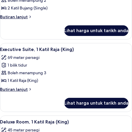
Boleh menampung 2
untuk
Executive
2 Katil Bujang (Single)
Room,
Butiran
Butiran lanjut
2
selanjutnya
untuk
Katil
Lihat harga untuk tarikh anda
Executive
Bujang
Room,
(Single),
2
Lihat
Peralatan tempat tidur premium, bar mi
23
Akses
Katil
Executive Suite, 1 Katil Raja (King)
semua
Bujang
Club
69 meter persegi
(Single),
foto
Lounge
Akses
1 bilik tidur
untuk
Club
Executive
Boleh menampung 3
Lounge
Suite,
1 Katil Raja (King)
1
Butiran
Butiran lanjut
Katil
selanjutnya
Raja
untuk
Lihat harga untuk tarikh anda
Executive
(King)
Suite,
1
Lihat
Deluxe Room, 1 Katil Raja (King) | Pera
7
Katil
Deluxe Room, 1 Katil Raja (King)
semua
Raja
45 meter persegi
(King)