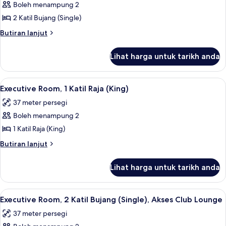
Boleh menampung 2
untuk
Satu
2 Katil Bujang (Single)
Katil
Butiran
Butiran lanjut
Kembar
selanjutnya
untuk
Lihat harga untuk tarikh anda
Satu
Katil
Kembar
Lihat
Executive Room, 1 Katil Raja (King) | P
12
Executive Room, 1 Katil Raja (King)
semua
37 meter persegi
foto
Boleh menampung 2
untuk
Executive
1 Katil Raja (King)
Room,
Butiran
Butiran lanjut
1
selanjutnya
untuk
Katil
Lihat harga untuk tarikh anda
Executive
Raja
Room,
(King)
1
Lihat
Executive Room, 2 Katil Bujang (Single
14
Katil
Executive Room, 2 Katil Bujang (Single), Akses Club Lounge
semua
Raja
37 meter persegi
(King)
foto