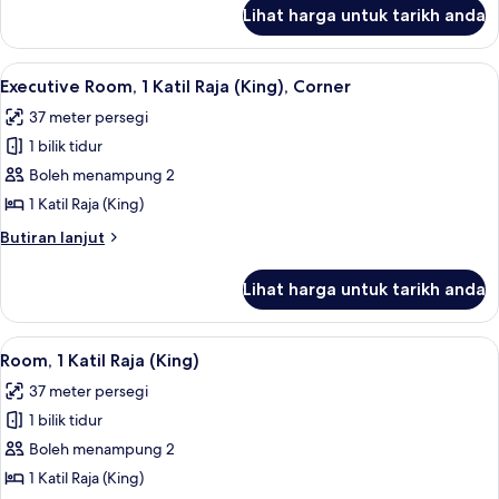
untuk
Katil
Lihat harga untuk tarikh anda
Family
Raja
Room,
(King)
1
Lihat
Executive Room, 1 Katil Raja (King), Co
5
Katil
Executive Room, 1 Katil Raja (King), Corner
semua
Raja
37 meter persegi
(King)
foto
1 bilik tidur
untuk
Executive
Boleh menampung 2
Room,
1 Katil Raja (King)
1
Butiran
Butiran lanjut
Katil
selanjutnya
Raja
untuk
Lihat harga untuk tarikh anda
Executive
(King),
Room,
Corner
1
Lihat
Room, 1 Katil Raja (King) | Peralatan t
1
Katil
Room, 1 Katil Raja (King)
semua
Raja
37 meter persegi
(King),
foto
Corner
1 bilik tidur
untuk
Room,
Boleh menampung 2
1
1 Katil Raja (King)