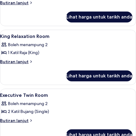
Butiran
Butiran lanjut
selanjutnya
untuk
Lihat harga untuk tarikh anda
King
Executive
Corner
Lihat
Peralatan tempat tidur premium, bar mi
13
Room
King Relaxation Room
semua
Premium
Boleh menampung 2
foto
1 Katil Raja (King)
untuk
King
Butiran
Butiran lanjut
selanjutnya
Relaxation
untuk
Room
Lihat harga untuk tarikh anda
King
Relaxation
Room
Lihat
Peralatan tempat tidur premium, bar mi
14
Executive Twin Room
semua
Boleh menampung 2
foto
2 Katil Bujang (Single)
untuk
Executive
Butiran
Butiran lanjut
selanjutnya
Twin
untuk
Room
Lihat harga untuk tarikh anda