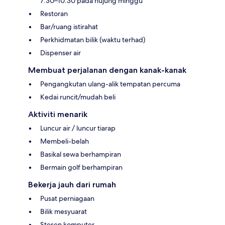
7:30–10:30 pada hujung minggu
Restoran
Bar/ruang istirahat
Perkhidmatan bilik (waktu terhad)
Dispenser air
Membuat perjalanan dengan kanak-kanak
Pengangkutan ulang-alik tempatan percuma
Kedai runcit/mudah beli
Aktiviti menarik
Luncur air / luncur tiarap
Membeli-belah
Basikal sewa berhampiran
Bermain golf berhampiran
Bekerja jauh dari rumah
Pusat perniagaan
Bilik mesyuarat
Stesen komputer