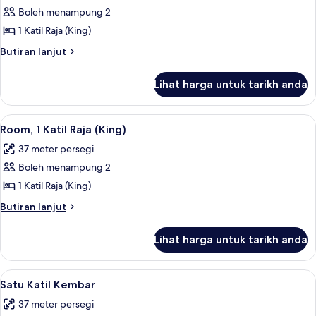
Boleh menampung 2
untuk
Room,
1 Katil Raja (King)
1
Butiran
Butiran lanjut
Katil
selanjutnya
untuk
Raja
Lihat harga untuk tarikh anda
Room,
(King)
1
(Relaxation)
Katil
Lihat
Room, 1 Katil Raja (King) | Pemandanga
15
Raja
Room, 1 Katil Raja (King)
semua
(King)
37 meter persegi
(Relaxation)
foto
Boleh menampung 2
untuk
Room,
1 Katil Raja (King)
1
Butiran
Butiran lanjut
Katil
selanjutnya
untuk
Raja
Lihat harga untuk tarikh anda
Room,
(King)
1
Katil
Lihat
Satu Katil Kembar | Peralatan tempat t
9
Raja
Satu Katil Kembar
semua
(King)
37 meter persegi
foto