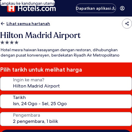
Langkau ke kandungan utama
Dapatkan aplikasi
Lihat semua hartanah
Hilton Madrid Airport
Hartanah
4.0
Hotel mesra haiwan kesayangan dengan restoran, dihubungkan
bintang
dengan pusat konvensyen, berdekatan Riyadh Air Metropolitano
Pilih tarikh untuk melihat harga
Ingin ke mana?
Tarikh
Pengembara