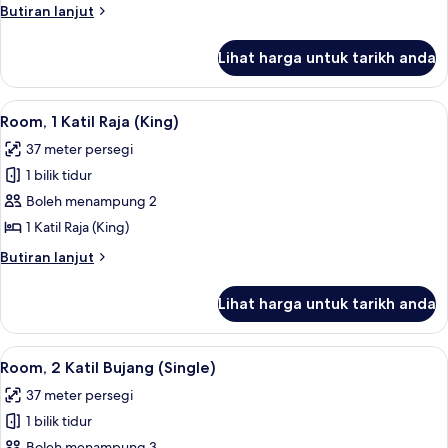
Katil
Butiran
Butiran lanjut
Raja
selanjutnya
(King)
untuk
Lihat harga untuk tarikh anda
Room,
1
Katil
Lihat
Room, 1 Katil Raja (King) | Peralatan t
2
Raja
Room, 1 Katil Raja (King)
semua
(King)
37 meter persegi
foto
1 bilik tidur
untuk
Room,
Boleh menampung 2
1
1 Katil Raja (King)
Katil
Butiran
Butiran lanjut
Raja
selanjutnya
(King)
untuk
Lihat harga untuk tarikh anda
Room,
1
Katil
Lihat
Room, 2 Katil Bujang (Single) | Peralat
1
Raja
Room, 2 Katil Bujang (Single)
semua
(King)
37 meter persegi
foto
1 bilik tidur
untuk
Boleh menampung 3