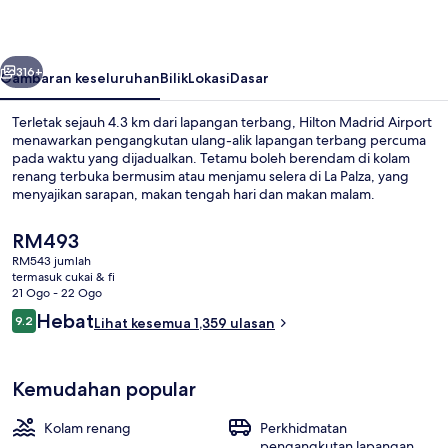
belumnya
Seterusnya
316+
Gambaran keseluruhan
Bilik
Lokasi
Dasar
Terletak sejauh 4.3 km dari lapangan terbang, Hilton Madrid Airport
menawarkan pengangkutan ulang-alik lapangan terbang percuma
pada waktu yang dijadualkan. Tetamu boleh berendam di kolam
renang terbuka bermusim atau menjamu selera di La Palza, yang
menyajikan sarapan, makan tengah hari dan makan malam.
Bar/ruang istirahat, pusat kecergasan, dan tab panas merupakan
sorotan lain. Pengembara lain memuji tentang kakitangan dan
Harga
RM493
sarapan. Hartanah ini terletak berdekatan dengan pengangkutan
semasa
RM543 jumlah
awam: jarak Stesen Alameda de Osuna ialah 12 minit sahaja.
ialah
termasuk cukai & fi
Kolam renang terbuka bermusim, kerus
RM493
21 Ogo - 22 Ogo
Ulasan
Hebat
9.2
Lihat kesemua 1,359 ulasan
9.2 daripada 10
Kemudahan popular
Kolam renang
Perkhidmatan
pengangkutan lapangan