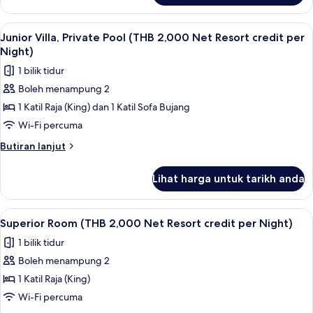
Net
Villa,
Resort
Private
Lihat
Bar mini, peti besi dalam bilik, meja, la
5
credit
Pool
Junior Villa, Private Pool (THB 2,000 Net Resort credit per
semua
(THB
per
Night)
1,500
foto
Night)
1 bilik tidur
Net
untuk
Resort
Boleh menampung 2
Junior
credit
1 Katil Raja (King) dan 1 Katil Sofa Bujang
Villa,
per
Night)
Private
Wi-Fi percuma
Pool
Butiran
Butiran lanjut
(THB
selanjutnya
untuk
2,000
Lihat harga untuk tarikh anda
Junior
Net
Villa,
Resort
Private
Lihat
Bar mini, peti besi dalam bilik, meja, la
4
credit
Pool
Superior Room (THB 2,000 Net Resort credit per Night)
semua
(THB
per
1 bilik tidur
2,000
foto
Night)
Net
Boleh menampung 2
untuk
Resort
Superior
1 Katil Raja (King)
credit
Room
per
Wi-Fi percuma
Night)
(THB