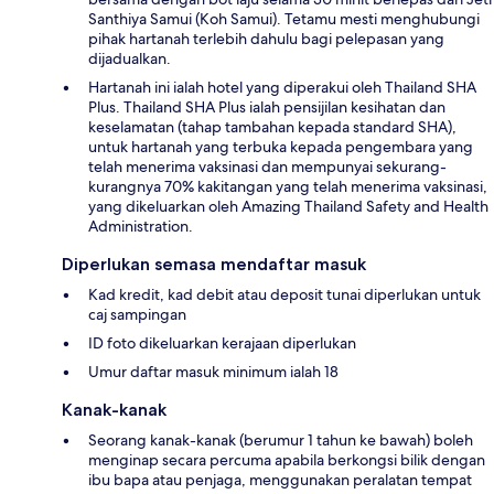
Santhiya Samui (Koh Samui). Tetamu mesti menghubungi
pihak hartanah terlebih dahulu bagi pelepasan yang
dijadualkan.
Hartanah ini ialah hotel yang diperakui oleh Thailand SHA
Plus. Thailand SHA Plus ialah pensijilan kesihatan dan
keselamatan (tahap tambahan kepada standard SHA),
untuk hartanah yang terbuka kepada pengembara yang
telah menerima vaksinasi dan mempunyai sekurang-
kurangnya 70% kakitangan yang telah menerima vaksinasi,
yang dikeluarkan oleh Amazing Thailand Safety and Health
Administration.
Diperlukan semasa mendaftar masuk
Kad kredit, kad debit atau deposit tunai diperlukan untuk
caj sampingan
ID foto dikeluarkan kerajaan diperlukan
Umur daftar masuk minimum ialah 18
Kanak-kanak
Seorang kanak-kanak (berumur 1 tahun ke bawah) boleh
menginap secara percuma apabila berkongsi bilik dengan
ibu bapa atau penjaga, menggunakan peralatan tempat