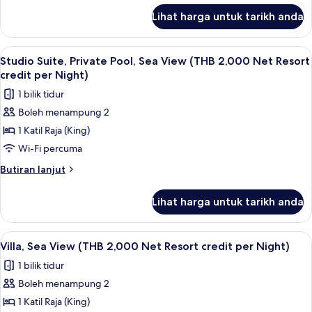
untuk
View
Lihat harga untuk tarikh anda
Studio
(THB
Suite,
2,000
Private
Lihat
Bar mini, peti besi dalam bilik, meja, la
5
Net
Pool,
Studio Suite, Private Pool, Sea View (THB 2,000 Net Resort
semua
Garden
Resort
credit per Night)
View
foto
credit
1 bilik tidur
(THB
untuk
per
2,000
Boleh menampung 2
Studio
Net
Night)
1 Katil Raja (King)
Suite,
Resort
credit
Private
Wi-Fi percuma
per
Pool,
Butiran
Butiran lanjut
Night)
Sea
selanjutnya
untuk
View
Lihat harga untuk tarikh anda
Studio
(THB
Suite,
2,000
Private
Lihat
Teres/patio
4
Net
Pool,
Villa, Sea View (THB 2,000 Net Resort credit per Night)
semua
Sea
Resort
1 bilik tidur
View
foto
credit
(THB
Boleh menampung 2
untuk
per
2,000
Villa,
1 Katil Raja (King)
Net
Night)