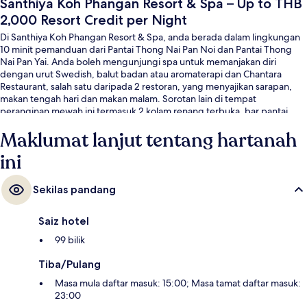
Santhiya Koh Phangan Resort & Spa – Up to THB
2,000 Resort Credit per Night
Di Santhiya Koh Phangan Resort & Spa, anda berada dalam lingkungan
10 minit pemanduan dari Pantai Thong Nai Pan Noi dan Pantai Thong
Nai Pan Yai. Anda boleh mengunjungi spa untuk memanjakan diri
dengan urut Swedish, balut badan atau aromaterapi dan Chantara
Restaurant, salah satu daripada 2 restoran, yang menyajikan sarapan,
makan tengah hari dan makan malam. Sorotan lain di tempat
peranginan mewah ini termasuk 2 kolam renang terbuka, bar pantai,
dan bilik wap. Pengembara lain memuji tentang kakitangan.
Maklumat lanjut tentang hartanah
ini
Sekilas pandang
Saiz hotel
99 bilik
Tiba/Pulang
Masa mula daftar masuk: 15:00; Masa tamat daftar masuk:
23:00