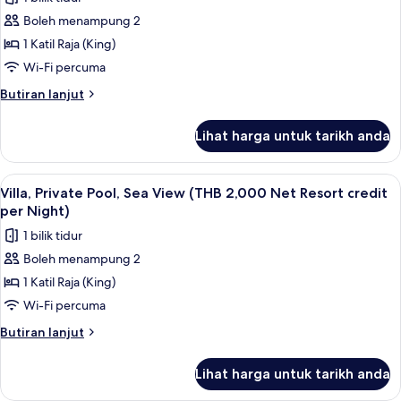
untuk
credit
Boleh menampung 2
Villa,
per
1 Katil Raja (King)
Private
Night)
Pool,
Wi-Fi percuma
Sea
Butiran
Butiran lanjut
View
selanjutnya
untuk
(THB
Lihat harga untuk tarikh anda
Villa,
2,000
Private
Net
Pool,
Lihat
Teres/patio
5
Resort
Sea
Villa, Private Pool, Sea View (THB 2,000 Net Resort credit
semua
View
credit
per Night)
(THB
foto
per
1 bilik tidur
2,000
untuk
Night)
Net
Boleh menampung 2
Villa,
Resort
1 Katil Raja (King)
Private
credit
per
Pool,
Wi-Fi percuma
Night)
Sea
Butiran
Butiran lanjut
View
selanjutnya
untuk
(THB
Lihat harga untuk tarikh anda
Villa,
2,000
Private