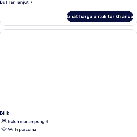
Butiran
Butiran lanjut
2,000
selanjutnya
Net
untuk
Lihat harga untuk tarikh anda
Superior
Resort
Room
credit
(THB
per
2,000
Net
Night)
Resort
credit
per
Night)
Bilik
Boleh menampung 4
Wi-Fi percuma