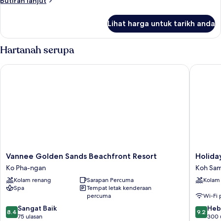
Butiran lanjut
selanjutnya
untuk
Lihat harga untuk tarikh anda
Bilik
Hartanah serupa
Vannee Golden Sands Beachfront Resort
Holiday 
Vannee
Holiday
Vannee Golden Sands Beachfront Resort
Holida
Golden
Inn
Ko Pha-ngan
Koh Sam
Sands
Resort
Kolam renang
Sarapan Percuma
Kolam
Beachfront
Samui
Spa
Tempat letak kenderaan
Resort
Bophut
percuma
Wi-Fi
Ko
Beach
8.4
9.2
Pha-
Sangat Baik
by
Heb
8.4
9.2
daripada
daripad
ngan
75 ulasan
IHG
300 