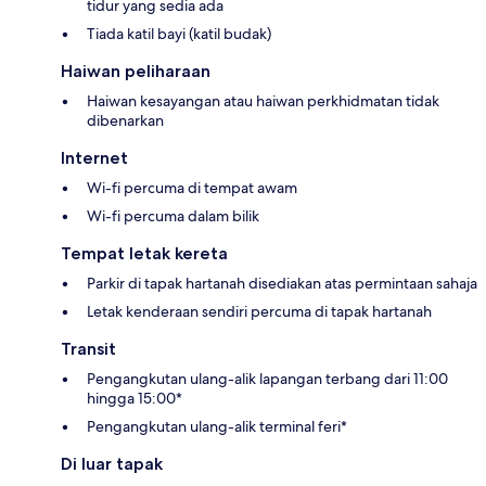
tidur yang sedia ada
Tiada katil bayi (katil budak)
Haiwan peliharaan
Haiwan kesayangan atau haiwan perkhidmatan tidak
dibenarkan
Internet
Wi-fi percuma di tempat awam
Wi-fi percuma dalam bilik
Tempat letak kereta
Parkir di tapak hartanah disediakan atas permintaan sahaja
Letak kenderaan sendiri percuma di tapak hartanah
Transit
Pengangkutan ulang-alik lapangan terbang dari 11:00
hingga 15:00*
Pengangkutan ulang-alik terminal feri*
Di luar tapak