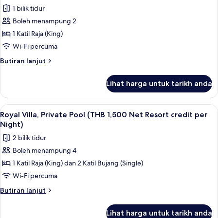
Resort
foto
1 bilik tidur
credit
untuk
per
Boleh menampung 2
Villa,
Night)
1 Katil Raja (King)
Private
Pool,
Wi-Fi percuma
Sea
Butiran
Butiran lanjut
View
selanjutnya
untuk
(THB
Lihat harga untuk tarikh anda
Villa,
1,500
Private
Net
Pool,
Lihat
Teres/patio
7
Resort
Sea
Royal Villa, Private Pool (THB 1,500 Net Resort credit per
semua
View
credit
Night)
(THB
foto
per
2 bilik tidur
1,500
untuk
Night)
Net
Boleh menampung 4
Royal
Resort
1 Katil Raja (King) dan 2 Katil Bujang (Single)
Villa,
credit
per
Private
Wi-Fi percuma
Night)
Pool
Butiran
Butiran lanjut
(THB
selanjutnya
untuk
1,500
Lihat harga untuk tarikh anda
Royal