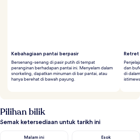
Kebahagiaan pantai berpasir
Retret
Bersenang-senang di pasir putih di tempat
Penjelaj
peranginan berhadapan pantai ini. Menyelam dalam
dan buf
snorkeling, dapatkan minuman di bar pantai, atau
di dalam
hanya berehat di bawah payung.
istimew
Pilihan bilik
Semak ketersediaan untuk tarikh ini
Semak ketersediaan untuk malam ini Ogo 6 - Ogo 7
Semak ketersediaan untuk es
Malam ini
Esok