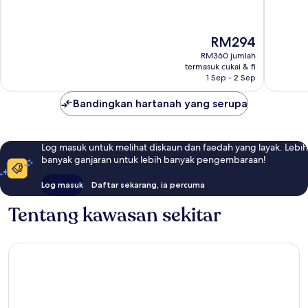
10,
10,
Koh
Sangat
Hebat,
Samui
Baik,
300
Harga
RM294
75
ulasan
ialah
ulasan
RM360 jumlah
RM294
termasuk cukai & fi
1 Sep - 2 Sep
Bandingkan hartanah yang serupa
Log masuk untuk melihat diskaun dan faedah yang layak. Lebih
banyak ganjaran untuk lebih banyak pengembaraan!
Log masuk
Daftar sekarang, ia percuma
Tentang kawasan sekitar