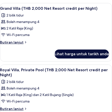
Net
Pool,
Lihat
Teres/patio
7
Resort
Sea
Grand Villa (THB 2,000 Net Resort credit per Night)
semua
View
credit
2 bilik tidur
(THB
foto
per
2,000
Boleh menampung 4
untuk
Night)
Net
Grand
2 Katil Raja (King)
Resort
Villa
credit
Wi-Fi percuma
per
(THB
Butiran
Butiran lanjut
Night)
2,000
selanjutnya
Net
untuk
Lihat harga untuk tarikh anda
Grand
Resort
Villa
credit
(THB
Lihat
Teres/patio
per
7
2,000
Royal Villa, Private Pool (THB 2,000 Net Resort credit per
semua
Net
Night)
Night)
Resort
foto
2 bilik tidur
credit
untuk
per
Boleh menampung 4
Royal
Night)
1 Katil Raja (King) dan 2 Katil Bujang (Single)
Villa,
Private
Wi-Fi percuma
Pool
Butiran
Butiran lanjut