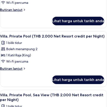
Sea
Resort
Wi-Fi percuma
credit
View
Butiran
Butiran lanjut
per
(THB
selanjutnya
Night)
2,000
untuk
Lihat harga untuk tarikh anda
Villa,
Net
Sea
Resort
View
Lihat
Bar mini, peti besi dalam bilik, meja, la
credit
6
(THB
Villa, Private Pool (THB 2,000 Net Resort credit per Night)
semua
2,000
per
1 bilik tidur
Net
foto
Night)
Resort
Boleh menampung 2
untuk
credit
Villa,
1 Katil Raja (King)
per
Private
Night)
Wi-Fi percuma
Pool
Butiran
Butiran lanjut
(THB
selanjutnya
2,000
untuk
Lihat harga untuk tarikh anda
Villa,
Net
Private
Resort
Pool
Lihat
Teres/patio
credit
5
(THB
Villa, Private Pool, Sea View (THB 2,000 Net Resort credit
semua
2,000
per
per Night)
Net
foto
Night)
1 bilik tidur
Resort