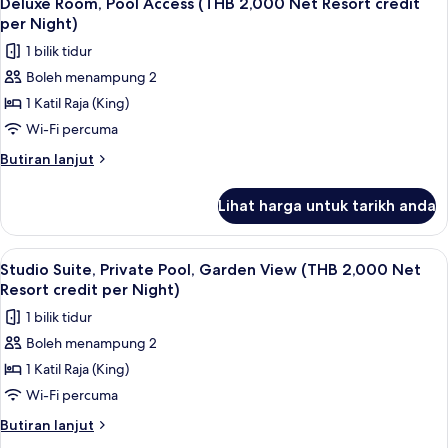
Deluxe Room, Pool Access (THB 2,000 Net Resort credit
semua
Net
Night)
per Night)
Resort
foto
1 bilik tidur
credit
untuk
per
Boleh menampung 2
Deluxe
Night)
1 Katil Raja (King)
Room,
Pool
Wi-Fi percuma
Access
Butiran
Butiran lanjut
(THB
selanjutnya
untuk
2,000
Lihat harga untuk tarikh anda
Deluxe
Net
Room,
Resort
Pool
Lihat
Teres/patio
5
credit
Access
Studio Suite, Private Pool, Garden View (THB 2,000 Net
semua
(THB
per
Resort credit per Night)
2,000
foto
Night)
1 bilik tidur
Net
untuk
Resort
Boleh menampung 2
Studio
credit
1 Katil Raja (King)
Suite,
per
Night)
Private
Wi-Fi percuma
Pool,
Butiran
Butiran lanjut
Garden
selanjutnya