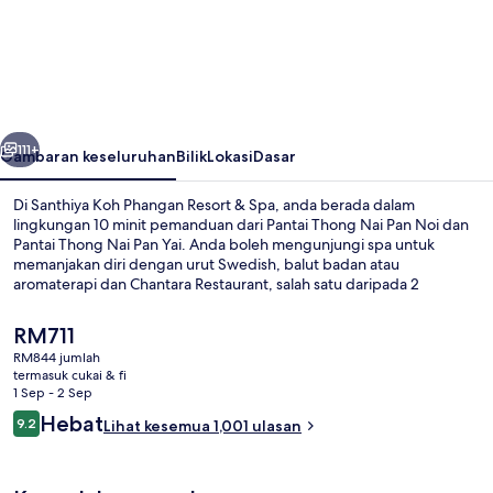
Koh
Phangan
Resort
&
belumnya
Seterusnya
Spa
111+
Gambaran keseluruhan
Bilik
Lokasi
Dasar
–
Di Santhiya Koh Phangan Resort & Spa, anda berada dalam
Up
lingkungan 10 minit pemanduan dari Pantai Thong Nai Pan Noi dan
Pantai Thong Nai Pan Yai. Anda boleh mengunjungi spa untuk
to
memanjakan diri dengan urut Swedish, balut badan atau
THB
aromaterapi dan Chantara Restaurant, salah satu daripada 2
restoran, yang menyajikan sarapan, makan tengah hari dan makan
2,000
malam. Sorotan lain di tempat peranginan mewah ini termasuk 2
Harga
RM711
Resort
kolam renang terbuka, bar pantai, dan bilik wap. Pengembara lain
semasa
RM844 jumlah
memuji tentang kakitangan.
ialah
Credit
termasuk cukai & fi
Pemandangan dari hartanah
RM711
1 Sep - 2 Sep
per
Ulasan
Hebat
9.2
Lihat kesemua 1,001 ulasan
9.2 daripada 10
Night