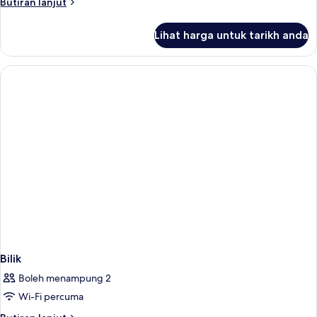
Butiran
Butiran lanjut
selanjutnya
untuk
Lihat harga untuk tarikh anda
Bilik
Bilik
Boleh menampung 2
Wi-Fi percuma
Butiran