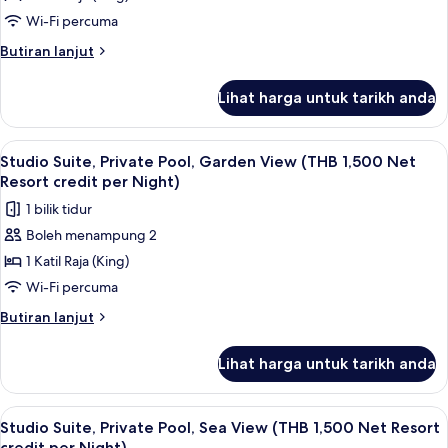
Pool
Wi-Fi percuma
Access
Butiran
Butiran lanjut
(THB
selanjutnya
untuk
1,500
Lihat harga untuk tarikh anda
Deluxe
Net
Room,
Resort
Pool
Lihat
Teres/patio
5
credit
Access
Studio Suite, Private Pool, Garden View (THB 1,500 Net
semua
(THB
per
Resort credit per Night)
1,500
foto
Night)
1 bilik tidur
Net
untuk
Resort
Boleh menampung 2
Studio
credit
1 Katil Raja (King)
Suite,
per
Night)
Private
Wi-Fi percuma
Pool,
Butiran
Butiran lanjut
Garden
selanjutnya
untuk
View
Lihat harga untuk tarikh anda
Studio
(THB
Suite,
1,500
Private
Lihat
Bar mini, peti besi dalam bilik, meja, la
5
Net
Pool,
Studio Suite, Private Pool, Sea View (THB 1,500 Net Resort
semua
Garden
credit per Night)