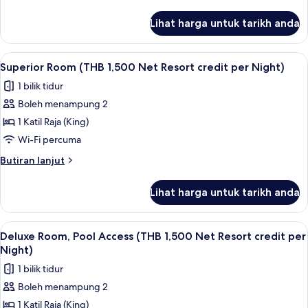
(THB
selanjutnya
untuk
2,000
Lihat harga untuk tarikh anda
Royal
Net
Villa,
Resort
Private
Lihat
Bar mini, peti besi dalam bilik, meja, la
4
credit
Pool
Superior Room (THB 1,500 Net Resort credit per Night)
semua
(THB
per
1 bilik tidur
2,000
foto
Night)
Net
Boleh menampung 2
untuk
Resort
Superior
1 Katil Raja (King)
credit
Room
per
Wi-Fi percuma
Night)
(THB
Butiran
Butiran lanjut
1,500
selanjutnya
Net
untuk
Lihat harga untuk tarikh anda
Superior
Resort
Room
credit
(THB
Lihat
Balkoni
per
5
1,500
Deluxe Room, Pool Access (THB 1,500 Net Resort credit per
semua
Net
Night)
Night)
Resort
foto
1 bilik tidur
credit
untuk
per
Boleh menampung 2
Deluxe
Night)
1 Katil Raja (King)
Room,