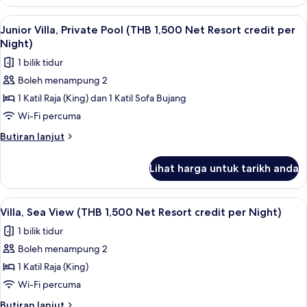
Room
credit
(THB
Lihat
Bar mini, peti besi dalam bilik, meja, la
per
5
1,500
Junior Villa, Private Pool (THB 1,500 Net Resort credit per
semua
Net
Night)
Night)
Resort
foto
1 bilik tidur
credit
untuk
per
Boleh menampung 2
Junior
Night)
1 Katil Raja (King) dan 1 Katil Sofa Bujang
Villa,
Private
Wi-Fi percuma
Pool
Butiran
Butiran lanjut
(THB
selanjutnya
untuk
1,500
Lihat harga untuk tarikh anda
Junior
Net
Villa,
Resort
Private
Lihat
Teres/patio
4
credit
Pool
Villa, Sea View (THB 1,500 Net Resort credit per Night)
semua
(THB
per
1 bilik tidur
1,500
foto
Night)
Net
Boleh menampung 2
untuk
Resort
Villa,
1 Katil Raja (King)
credit
Sea
per
Wi-Fi percuma
Night)
View
Butiran
Butiran lanjut