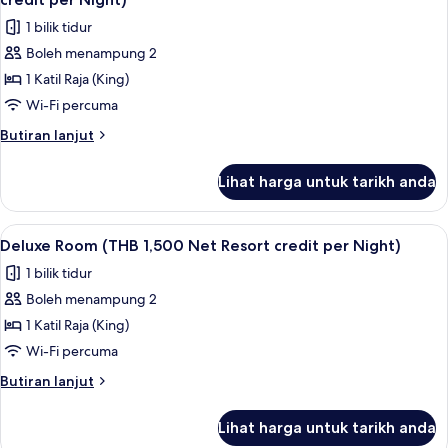
Resort
View
foto
credit
1 bilik tidur
(THB
untuk
per
1,500
Boleh menampung 2
Studio
Net
Night)
1 Katil Raja (King)
Suite,
Resort
credit
Private
Wi-Fi percuma
per
Pool,
Butiran
Butiran lanjut
Night)
Sea
selanjutnya
untuk
View
Lihat harga untuk tarikh anda
Studio
(THB
Suite,
1,500
Private
Lihat
Bar mini, peti besi dalam bilik, meja, la
5
Net
Pool,
Deluxe Room (THB 1,500 Net Resort credit per Night)
semua
Sea
Resort
1 bilik tidur
View
foto
credit
(THB
Boleh menampung 2
untuk
per
1,500
Deluxe
1 Katil Raja (King)
Net
Night)
Room
Resort
Wi-Fi percuma
credit
(THB
Butiran
Butiran lanjut
per
1,500
selanjutnya
Night)
Net
untuk
Lihat harga untuk tarikh anda
Deluxe
Resort