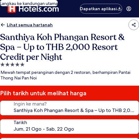
Langkau ke kandungan utama
Dapatkan aplikasi
Lihat semua hartanah
Santhiya Koh Phangan Resort &
Spa – Up to THB 2,000 Resort
Credit per Night
Hartanah
5.0
Mewah tempat peranginan dengan 2 restoran, berhampiran Pantai
bintang
Thong Nai Pan Noi
Pilih tarikh untuk melihat harga
Ingin ke mana?
Tarikh