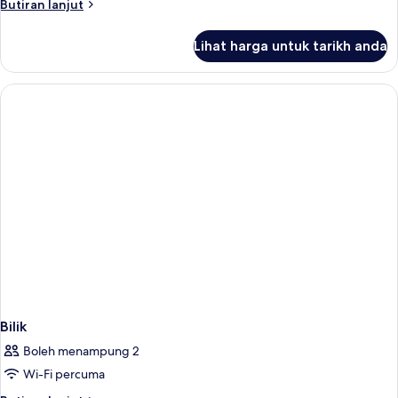
Butiran
Butiran lanjut
selanjutnya
untuk
Lihat harga untuk tarikh anda
Bilik
Bilik
Boleh menampung 2
Wi-Fi percuma