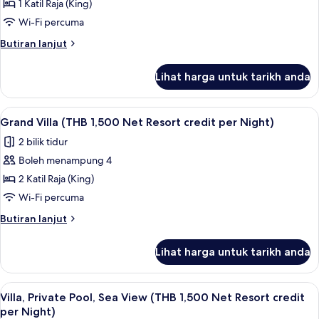
1 Katil Raja (King)
Private
Night)
Pool,
Wi-Fi percuma
Sea
Butiran
Butiran lanjut
View
selanjutnya
untuk
(THB
Lihat harga untuk tarikh anda
Villa,
1,500
Private
Net
Pool,
Lihat
Teres/patio
7
Resort
Sea
Grand Villa (THB 1,500 Net Resort credit per Night)
semua
View
credit
2 bilik tidur
(THB
foto
per
1,500
Boleh menampung 4
untuk
Night)
Net
Grand
2 Katil Raja (King)
Resort
Villa
credit
Wi-Fi percuma
per
(THB
Butiran
Butiran lanjut
Night)
1,500
selanjutnya
Net
untuk
Lihat harga untuk tarikh anda
Grand
Resort
Villa
credit
(THB
Lihat
Teres/patio
per
5
1,500
Villa, Private Pool, Sea View (THB 1,500 Net Resort credit
semua
Net
Night)
per Night)