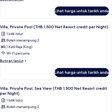
(THB
selanjutnya
1,500
untuk
Lihat harga untuk tarikh anda
Villa,
Net
Sea
Resort
View
Lihat
Bar mini, peti besi dalam bilik, meja, la
credit
6
(THB
Villa, Private Pool (THB 1,500 Net Resort credit per Night)
semua
1,500
per
1 bilik tidur
Net
foto
Night)
Resort
Boleh menampung 2
untuk
credit
Villa,
1 Katil Raja (King)
per
Private
Night)
Wi-Fi percuma
Pool
Butiran
Butiran lanjut
(THB
selanjutnya
1,500
untuk
Lihat harga untuk tarikh anda
Villa,
Net
Private
Resort
Pool
Lihat
Teres/patio
credit
5
(THB
Villa, Private Pool, Sea View (THB 1,500 Net Resort credit
semua
1,500
per
per Night)
Net
foto
Night)
1 bilik tidur
Resort
untuk
credit
Boleh menampung 2
Villa,
per