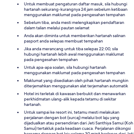
Untuk membuat pengaturan daftar masuk, sila hubungi
hartanah sekurang-kurangnya 24 jam sebelum ketibaan
menggunakan maklumat pada pengesahan tempahan
Sebelum tiba, anda mesti melengkapkan pendaftaran
dalam talian melalui pautan selamat
Anda akan diminta untuk memberikan hartanah salinan
pasport anda selepas membuat tempahan
Jika anda merancang untuk tiba selepas 22:00, sila
hubungi hartanah lebih awal menggunakan maklumat
pada pengesahan tempahan
Untuk apa-apa soalan, sila hubungi hartanah
menggunakan maklumat pada pengesahan tempahan
Maklumat yang disediakan oleh pihak hartanah mungkin
diterjemahkan menggunakan alat terjemahan automatik
Hotel ini terletak di kawasan berbukit dan menawarkan
perkhidmatan ulang-alik kepada tetamu di sekitar
hartanah.
Untuk sampai ke resort ini, tetamu mesti melakukan
perjalanan dengan bot (surcaj) melalui bot laju yang
dijadualkan atau persendirian dari Jeti Santhiya Samui (Koh
Samui) tertakluk pada keadaan cuaca. Perjalanan dikongsi
bersama dengan bot laju selama 30 minit berlepas dari Jeti