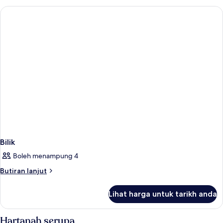
Bilik
Boleh menampung 4
Butiran
Butiran lanjut
selanjutnya
untuk
Lihat harga untuk tarikh anda
Bilik
Hartanah serupa