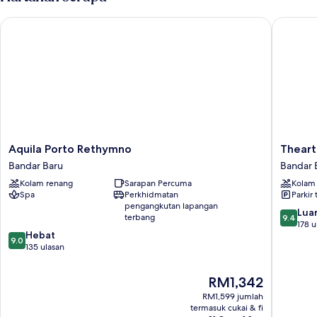
Aquila Porto Rethymno
Theartem
Aquila
Thearte
Aquila Porto Rethymno
Theart
Porto
Palace
Bandar Baru
Bandar 
Rethymno
Bandar
Kolam renang
Sarapan Percuma
Kolam
Bandar
Baru
Spa
Perkhidmatan
Parkir 
Baru
pengangkutan lapangan
9.4
Luar
terbang
9.4
daripad
178 u
9.0
Hebat
10,
9.0
daripada
135 ulasan
Luar
10,
Biasa,
Hebat,
178
Harga
RM1,342
135
ulasan
ialah
RM1,599 jumlah
ulasan
RM1,342
termasuk cukai & fi