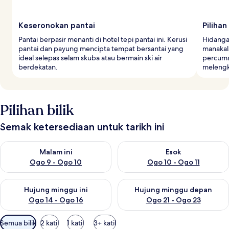
Keseronokan pantai
Piliha
Pantai berpasir menanti di hotel tepi pantai ini. Kerusi
Hidanga
pantai dan payung mencipta tempat bersantai yang
manakala
ideal selepas selam skuba atau bermain ski air
percuma
berdekatan.
melengk
Pilihan bilik
Semak ketersediaan untuk tarikh ini
Semak ketersediaan untuk malam ini Ogo 9 - Ogo 10
Semak ketersediaan untuk eso
Malam ini
Esok
Ogo 9 - Ogo 10
Ogo 10 - Ogo 11
Semak ketersediaan untuk hujung minggu ini Ogo 14 - Ogo 16
Semak ketersediaan untuk hu
Hujung minggu ini
Hujung minggu depan
Ogo 14 - Ogo 16
Ogo 21 - Ogo 23
Penapis
Semua bilik
2 katil
1 katil
3+ katil