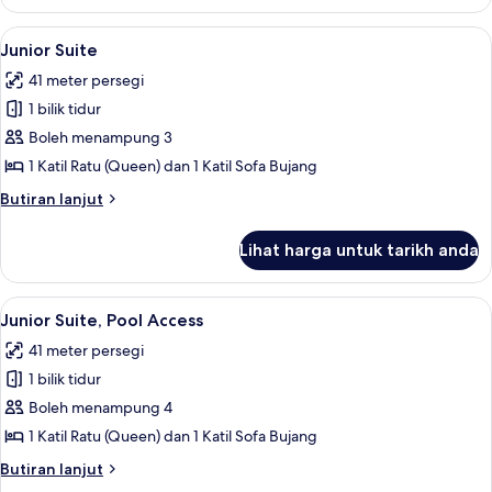
Room,
Pool
Lihat
Junior Suite | Cadar kapas Mesir, per
6
Access
Junior Suite
semua
41 meter persegi
foto
1 bilik tidur
untuk
Junior
Boleh menampung 3
Suite
1 Katil Ratu (Queen) dan 1 Katil Sofa Bujang
Butiran
Butiran lanjut
selanjutnya
untuk
Lihat harga untuk tarikh anda
Junior
Suite
Lihat
Junior Suite, Pool Access | Cadar kap
9
Junior Suite, Pool Access
semua
41 meter persegi
foto
1 bilik tidur
untuk
Junior
Boleh menampung 4
Suite,
1 Katil Ratu (Queen) dan 1 Katil Sofa Bujang
Pool
Butiran
Butiran lanjut
Access
selanjutnya