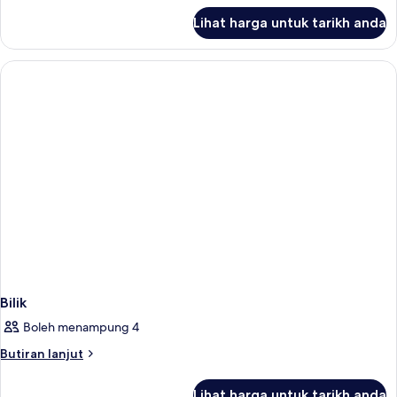
untuk
Lihat harga untuk tarikh anda
Junior
Suite,
Pool
Access
Bilik
Boleh menampung 4
Butiran
Butiran lanjut
selanjutnya
untuk
Lihat harga untuk tarikh anda