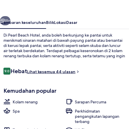
belumnya
Seterusnya
111+
Gambaran keseluruhan
Bilik
Lokasi
Dasar
Di Pearl Beach Hotel, anda boleh berkunjung ke pantai untuk
menikmati sinaran matahari di bawah payung pantai atau bersantai
di kerusi lepak pantai, serta aktiviti seperti selam skuba dan luncur
air terletak berdekatan. Terdapat pelbagai keseronokan di 2 kolam
renang terbuka dan kolam renang tertutup, serta tetamu yang ingin
memanjakan diri boleh mengunjungi spa untuk menikmati urut,
rawatan muka dan rawatan badan. Kedai kopi/kafe merupakan
Ulasan
Hebat
tempat yang bagus untuk menikmati makanan dan minuman sejuk
9.0
Lihat kesemua 44 ulasan
9.0 daripada 10
disajikan di bar/ruang istirahat. Ciri lain termasuk pusat kecergasan,
sauna, dan bilik wap.
Bahagian luar
Kemudahan popular
Kolam renang
Sarapan Percuma
Spa
Perkhidmatan
pengangkutan lapangan
terbang