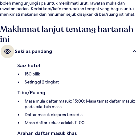
boleh mengunjungi spa untuk menikmati urut, rawatan muka dan
rawatan badan. Kedai kopi/kafe merupakan tempat yang bagus untuk
menikmati makanan dan minuman sejuk disajikan di bar/ruang istirahat.
Ciri lain termasuk pusat kecergasan, sauna, dan bilik wap.
Maklumat lanjut tentang hartanah
ini
Sekilas pandang
Saiz hotel
150 bilik
Setinggi 2 tingkat
Tiba/Pulang
Masa mula daftar masuk: 15:00; Masa tamat daftar masuk:
pada bila-bila masa
Daftar masuk ekspres tersedia
Masa daftar keluar adalah 11:00
Arahan daftar masuk khas