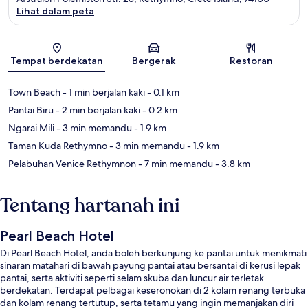
Lihat dalam peta
Peta
Tempat berdekatan
Bergerak
Restoran
Town Beach
- 1 min berjalan kaki
- 0.1 km
Pantai Biru
- 2 min berjalan kaki
- 0.2 km
Ngarai Mili
- 3 min memandu
- 1.9 km
Taman Kuda Rethymno
- 3 min memandu
- 1.9 km
Pelabuhan Venice Rethymnon
- 7 min memandu
- 3.8 km
Tentang hartanah ini
Pearl Beach Hotel
Di Pearl Beach Hotel, anda boleh berkunjung ke pantai untuk menikmati
sinaran matahari di bawah payung pantai atau bersantai di kerusi lepak
pantai, serta aktiviti seperti selam skuba dan luncur air terletak
berdekatan. Terdapat pelbagai keseronokan di 2 kolam renang terbuka
dan kolam renang tertutup, serta tetamu yang ingin memanjakan diri