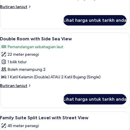
View
Butiran
Butiran lanjut
selanjutnya
untuk
Lihat harga untuk tarikh anda
Double
Room,
Sea
Lihat
Cadar kapas Mesir, peralatan tempat 
4
View
Double Room with Side Sea View
semua
Pemandangan sebahagian laut
foto
22 meter persegi
untuk
Double
1 bilik tidur
Room
Boleh menampung 2
with
1 Katil Kelamin (Double) ATAU 2 Katil Bujang (Single)
Side
Butiran
Butiran lanjut
Sea
selanjutnya
View
untuk
Lihat harga untuk tarikh anda
Double
Room
with
Lihat
Family Suite Split Level with Street 
8
Side
Family Suite Split Level with Street View
semua
Sea
45 meter persegi
View
foto