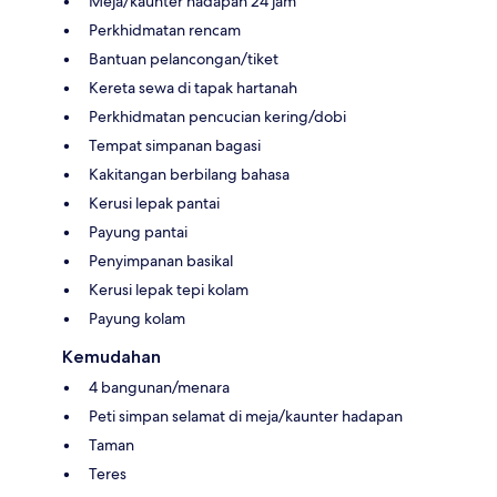
Meja/kaunter hadapan 24 jam
Perkhidmatan rencam
Bantuan pelancongan/tiket
Kereta sewa di tapak hartanah
Perkhidmatan pencucian kering/dobi
Tempat simpanan bagasi
Kakitangan berbilang bahasa
Kerusi lepak pantai
Payung pantai
Penyimpanan basikal
Kerusi lepak tepi kolam
Payung kolam
Kemudahan
4 bangunan/menara
Peti simpan selamat di meja/kaunter hadapan
Taman
Teres