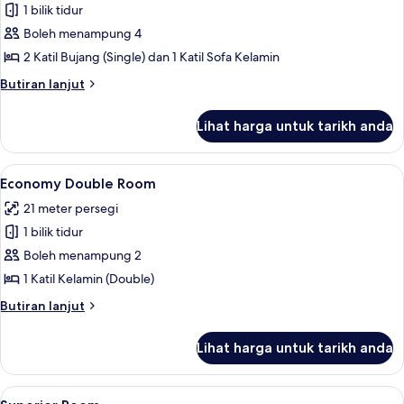
1 bilik tidur
untuk
Family
Boleh menampung 4
Suite
2 Katil Bujang (Single) dan 1 Katil Sofa Kelamin
Split
Butiran
Butiran lanjut
Level
selanjutnya
with
untuk
Lihat harga untuk tarikh anda
Family
Street
Suite
View
Split
Lihat
Cadar kapas Mesir, peralatan tempat 
4
Level
Economy Double Room
semua
with
21 meter persegi
Street
foto
View
1 bilik tidur
untuk
Economy
Boleh menampung 2
Double
1 Katil Kelamin (Double)
Room
Butiran
Butiran lanjut
selanjutnya
untuk
Lihat harga untuk tarikh anda
Economy
Double
Room
Lihat
Superior Room | Cadar kapas Mesir, p
6