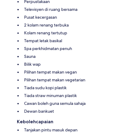
Perpustakaan
Televisyen di ruang bersama
Pusat kecergasan
2 kolam renang terbuka
Kolam renang tertutup
Tempat letak basikal
Spa perkhidmatan penuh
Sauna
Bilik wap
Pilihan tempat makan vegan
Pilihan tempat makan vegetarian
Tiada sudu kopi plastik
Tiada straw minuman plastik
Cawan boleh guna semula sahaja
Dewan bankuet
Kebolehcapaian
Tanjakan pintu masuk depan