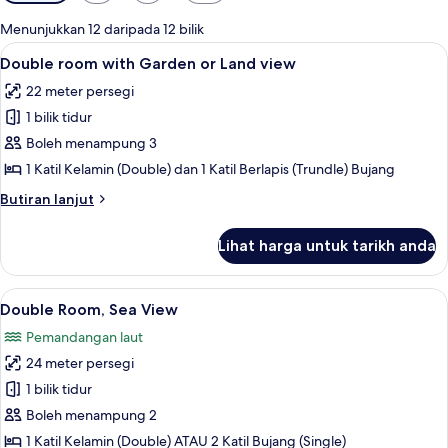
yang
tersedia
Menunjukkan 12 daripada 12 bilik
untuk
Lihat
Double room with Garden or Land view
6
Double room with Garden or Land view
bilik
semua
22 meter persegi
foto
1 bilik tidur
untuk
Double
Boleh menampung 3
room
1 Katil Kelamin (Double) dan 1 Katil Berlapis (Trundle) Bujang
with
Butiran
Butiran lanjut
Garden
selanjutnya
or
untuk
Lihat harga untuk tarikh anda
Double
Land
room
view
with
Lihat
Double Room, Sea View | Pemandangan
4
Garden
Double Room, Sea View
semua
or
Pemandangan laut
Land
foto
view
24 meter persegi
untuk
Double
1 bilik tidur
Room,
Boleh menampung 2
Sea
1 Katil Kelamin (Double) ATAU 2 Katil Bujang (Single)