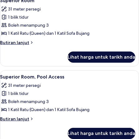
Superior Room
semua
31 meter persegi
foto
1 bilik tidur
untuk
Superior
Boleh menampung 3
Room
1 Katil Ratu (Queen) dan 1 Katil Sofa Bujang
Butiran
Butiran lanjut
selanjutnya
untuk
Lihat harga untuk tarikh anda
Superior
Room
Lihat
Superior Room, Pool Access | Cadar k
7
Superior Room, Pool Access
semua
31 meter persegi
foto
1 bilik tidur
untuk
Superior
Boleh menampung 3
Room,
1 Katil Ratu (Queen) dan 1 Katil Sofa Bujang
Pool
Butiran
Butiran lanjut
Access
selanjutnya
untuk
Lihat harga untuk tarikh anda
Superior