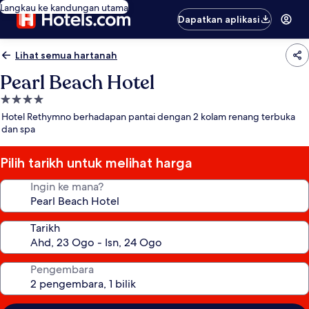
Langkau ke kandungan utama
Dapatkan aplikasi
Lihat semua hartanah
Pearl Beach Hotel
Hartanah
4.0
Hotel Rethymno berhadapan pantai dengan 2 kolam renang terbuka
bintang
dan spa
Pilih tarikh untuk melihat harga
Ingin ke mana?
Tarikh
Pengembara