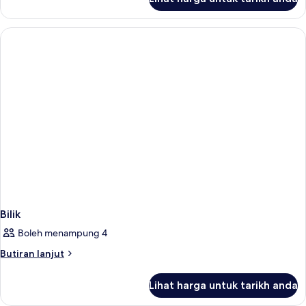
Bilik
Bilik
Boleh menampung 4
Butiran
Butiran lanjut
selanjutnya
untuk
Lihat harga untuk tarikh anda
Bilik